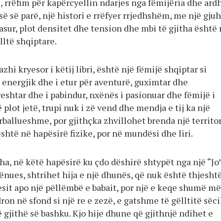
, rrëfim për kapërcyellin ndarjes nga fëmijëria dhe ard
së së parë, një histori e rrëfyer rrjedhshëm, me një gju
pasur, plot densitet dhe tension dhe mbi të gjitha është 
lltë shqiptare.
zhi kryesor i këtij libri, është një fëmijë shqiptar si
 energjik dhe i etur për aventurë, guximtar dhe
reshtar dhe i pabindur, nxënës i pasionuar dhe fëmijë i
ë plot jetë, trupi nuk i zë vend dhe mendja e tij ka një
rballueshme, por gjithçka zhvillohet brenda një territor
jeshtë në hapësirë fizike, por në mundësi dhe liri.
ha, në këtë hapësirë ku çdo dëshirë shtypët nga një “Jo
nues, shtrihet hija e një dhunës, që nuk është thjesht
esit apo një pëllëmbë e babait, por një e keqe shumë më
n në sfond si një re e zezë, e gatshme të gëlltitë sëci
ë gjithë së bashku. Kjo hije dhune që gjithnjë ndihet e