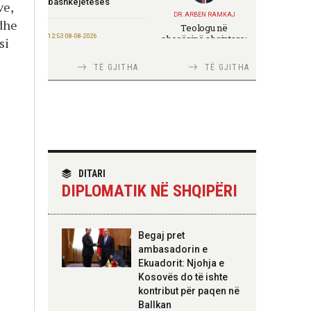
bashkëjetesës
ve,
DR. ARBEN RAMKAJ
 dhe
Teologu në
12:53 08-08-2026
shoqërinë shqiptare:
si
ndërmjet formimit
IGJEO: Sot e nesër,
fetar dhe angazhimit
nivel rreziku i lartë për
TË GJITHA
TË GJITHA
publik
zjarre në tetë qarqe
12:43 08-08-2026
Zhvillohet në
Taxhikistan seminari i
TIRANA DIPLOMAT
leximit mbi librin e Xi
Italia Strategjike —
Jinpingut për
Ku është Shqipëria?
qeverisjen e Kinës
DITARI
DIPLOMATIK NË SHQIPËRI
11:56 08-08-2026
Për herë të parë,
Forcat e Armatosura
TIRANA DIPLOMAT
Begaj pret
me mjete taktike
“Shqipëria në BE,
ambasadorin e
“Made in Albania”
projekt më i madh se
Ekuadorit: Njohja e
amaneti i
Skënderbeut dhe
Kosovës do të ishte
Ismail Qemalit”
09:24 08-08-2026
kontribut për paqen në
Ambasada amerikane:
Ballkan