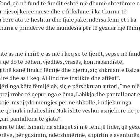
fond, që në fund të fundit është një dhumë shtetërore e
 njësoj kërcënuese dhe e frikshme, i ka tkurrur të
 bërë ata të heshtur dhe fjalëpakë, ndërsa fëmijët i ka
shuria e prindërve dhe mundësia për të gëzuar një fëmij
htë as më i mirë e as më i keq se të tjerët, sepse në fund
a që do të bëhen, vjedhës, vrasës, kontrabandistë,
jithë kanë lindur fëmijë dhe njeriu, siç shkruante Balza
irë dhe as i keq. Ai lind me instikte dhe aftësi”.
jëri nga këta fëmijë që, siç e përshkruan autori, “me një
prej rrobe të qepur nga e ëma, Labikja dhe pantallonat 
oje, nisej çdo mengjes për në shkollë, i ndjekur nga
ë që nuk i ndaheshin. Nuk ishte veshur asnjëherë në j
eçari pantallona të gjata”.
ara të libri Ismaili na shfaqet si një fëmijë lidër, që gëz
jerëve, për guximin, ndërshmërinë, shpirtin e aventurës