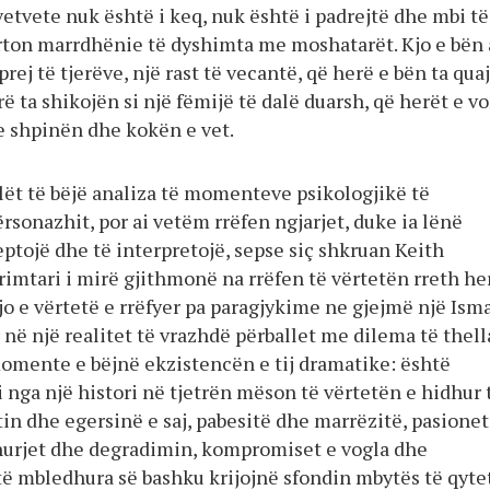
vetvete nuk është i keq, nuk është i padrejtë dhe mbi të
rton marrdhënie të dyshimta me moshatarët. Kjo e bën 
rej të tjerëve, një rast të vecantë, që herë e bën ta qua
ë ta shikojën si një fëmijë të dalë duarsh, që herët e v
e shpinën dhe kokën e vet.
lët të bëjë analiza të momenteve psikologjikë të
ërsonazhit, por ai vetëm rrëfen ngjarjet, duke ia lënë
eptojë dhe të interpretojë, sepse siç shkruan Keith
imtari i mirë gjithmonë na rrëfen të vërtetën rreth he
 kjo e vërtetë e rrëfyer pa paragjykime ne gjejmë një Ismai
r në një realitet të vrazhdë përballet me dilema të thell
mente e bëjnë ekzistencën e tij dramatike: është
 nga një histori në tjetrën mëson të vërtetën e hidhur 
etin dhe egersinë e saj, pabesitë dhe marrëzitë, pasionet
hurjet dhe degradimin, kompromiset e vogla dhe
të mbledhura së bashku krijojnë sfondin mbytës të qyte