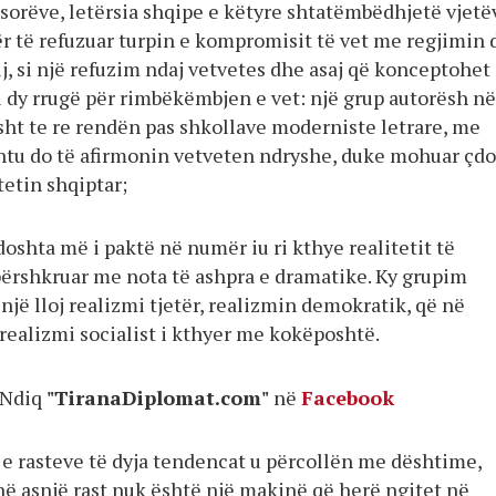
sorëve, letërsia shqipe e këtyre shtatëmbëdhjetë vjetë
ër të refuzuar turpin e kompromisit të vet me regjimin
ij, si një refuzim ndaj vetvetes dhe asaj që konceptohet 
i dy rrugë për rimbëkëmbjen e vet: një grup autorësh në
sht te re rendën pas shkollave moderniste letrare, me
htu do të afirmonin vetveten ndryshe, duke mohuar çdo
tetin shqiptar;
ndoshta më i paktë në numër iu ri kthye realitetit të
ërshkruar me nota të ashpra e dramatike. Ky grupim
 një lloj realizmi tjetër, realizmin demokratik, që në
realizmi socialist i kthyer me kokëposhtë.
Ndiq
"TiranaDiplomat.com"
në
Facebook
e rasteve të dyja tendencat u përcollën me dështime,
në asnjë rast nuk është një makinë që herë ngitet në