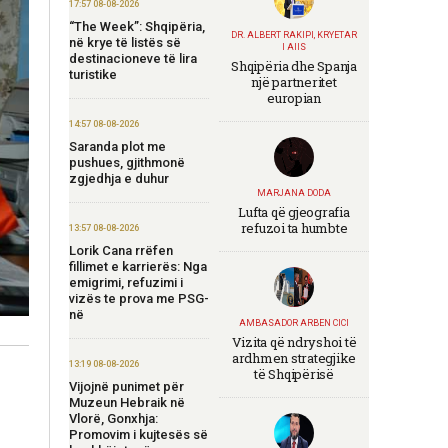
17:57 08-08-2026
“The Week”: Shqipëria,
DR. ALBERT RAKIPI, KRYETAR
në krye të listës së
I AIIS
destinacioneve të lira
Shqipëria dhe Spanja
turistike
një partneritet
europian
14:57 08-08-2026
Saranda plot me
pushues, gjithmonë
zgjedhja e duhur
MARJANA DODA
Lufta që gjeografia
refuzoi ta humbte
13:57 08-08-2026
Lorik Cana rrëfen
fillimet e karrierës: Nga
emigrimi, refuzimi i
vizës te prova me PSG-
në
AMBASADOR ARBEN CICI
Vizita që ndryshoi të
ardhmen strategjike
13:19 08-08-2026
të Shqipërisë
Vijojnë punimet për
Muzeun Hebraik në
Vlorë, Gonxhja:
Promovim i kujtesës së