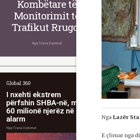
Kombëtare të
Monitorimit të
Trafikut Rrugor
Nga
Tirana Diplomat
Global 360
I nxehti ekstrem
përfshin SHBA-në, mbi
60 milionë njerëz në
Nga
Lazër Sta
alarm
Nga
Tirana Diplomat
E çliruar nga d