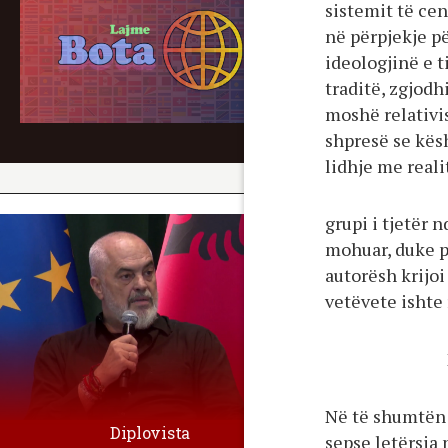
sistemit të cen
në përpjekje p
ideologjinë e t
traditë, zgjodh
moshë relativi
shpresë se kës
lidhje me reali
grupi i tjetër 
mohuar, duke p
autorësh krijoi
vetëvete ishte 
Në të shumtën 
Diplovista
sepse letërsia 