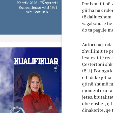
Korrik 2026 - 75-vjetori i
Por Ismaili në 
Konventës së vitit 1951
gjitha nuk ndë
mbi Statusin…
të dallueshem p
vagabond, e her
do ta pagujë m
Autori nuk nda
zhvillimit të p
lexuesit të rec
Çestertoni shkr
të tij. Por nga
cili duke jetua
që në shumë mo
momenti kur ai
jetës, brutalit
dhe epshet, çt
dinakëritë, që 