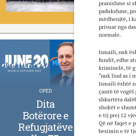
pranishme si s
padukshme, por
mëdhenjtë, i ka
privuar nga da
normale.
Ismaili, nuk ës
fundit, edhe at
kriminelë, të g
“nuk lind as i m
Ismaili është n
OPED
çantë të vogël 
shkurtëra dalëb
Dita
shokët e shumt
Botërore e
e tij prej 12 vj
Që në faqet e p
Refugjatëve
besimin e të t