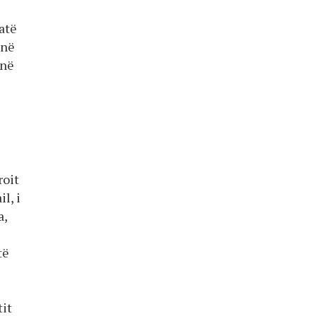
atë
jnë
onë
roit
l, i
a,
të
tit