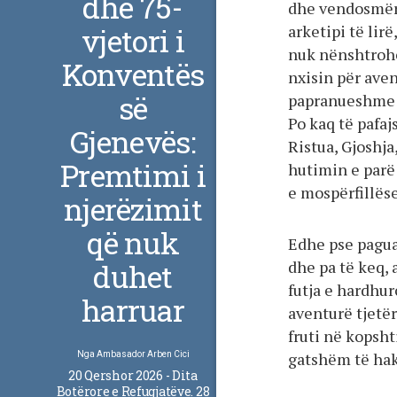
dhe 75-
dhe vendosmërin
vjetori i
arketipi të li
nuk nënshtrohe
Konventës
nxisin për ave
së
papranueshme 
Po kaq të pafa
Gjenevës:
Ristua, Gjoshja
Premtimi i
hutimin e parë 
e mospërfillëse
njerëzimit
që nuk
Edhe pse pagua
duhet
dhe pa të keq, 
futja e hardhu
harruar
aventurë tjetër
fruti në kopshti
gatshëm të ha
Nga
Ambasador Arben Cici
20 Qershor 2026 - Dita
Botërore e Refugjatëve. 28