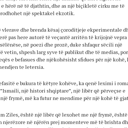
e hërë në të djathtin, dhe as një biçikletë cirku me të
prodhohet një spektakel ekzotik.
ë vlerave dhe brenda kësaj çoroditjeje ekperimentale d
rë pas here autorë të veçantë arritën të krijojnë vepra
sëlënëse, në poezi dhe prozë, duke shfaqur sëcili një
të vetin, shpesh larg syve të publikut dhe të medias, por
eqës e befasues dhe njëkohësisht sfidues për një kohë, 
endjen te letersia.
efasitë e bukura të këtyre kohëve, ka qenë leximi i rom
”Ismaili, një histori shqiptare”, një libër që përveçse e
një frymë, më ka futur ne mendime për një kohë të gjat
im Ziles, është një libër që lexohet me një frymë, është
ën njerëzore në njërën prej momenteve më të brishta d