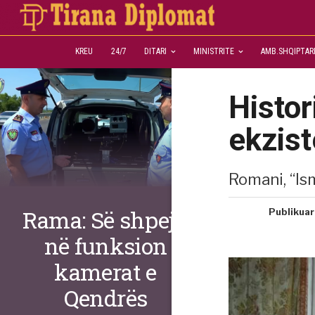
KREU
24/7
DITARI
MINISTRITE
AMB.SHQIPTAR
Histor
ekzist
Romani, “Ism
Rama: Së shpejti
Publikuar
në funksion
kamerat e
Qendrës