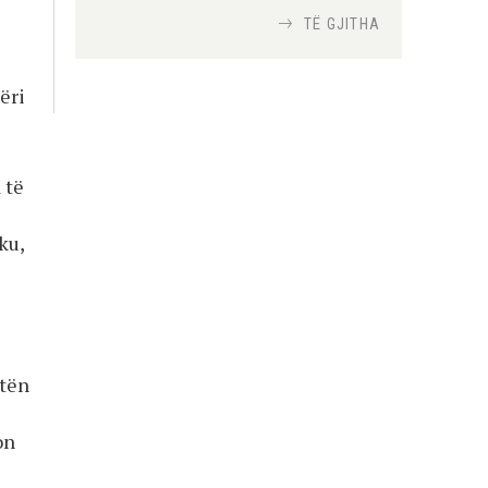
TË GJITHA
Si bisedojnë trupat
ushtarake izraelite me
ëri
robotët?
Nga
TiranaDiplomat.com
 të
Si po e luftojnë
terrorizmin shërbimet
ku,
inteligjente izraelite
Nga
Or Shalom
e
etën
on