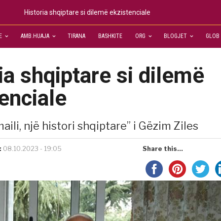
Historia shqiptare si dilemë ekzistenciale
E
AMB.HUAJA
TIRANA
BASHKITE
ORG
BLOGJET
GLOB
ia shqiptare si dilemë
enciale
aili, një histori shqiptare” i Gëzim Ziles
:
08.10.2023 - 19:05
Share this...