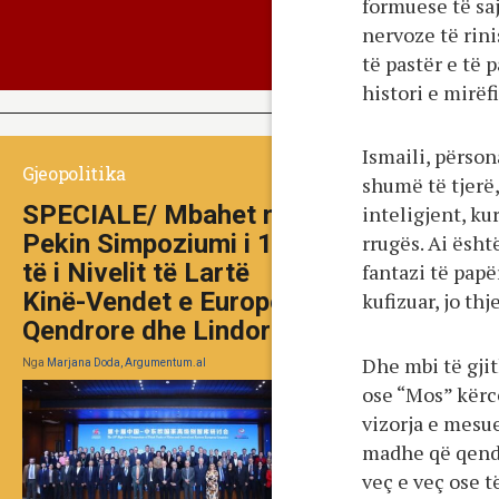
formuese të saj
nervoze të rini
të pastër e të 
histori e mirëfi
Ismaili, përsona
Gjeopolitika
shumë të tjerë,
SPECIALE/ Mbahet në
inteligjent, ku
Pekin Simpoziumi i 10-
rrugës. Ai ësht
të i Nivelit të Lartë
fantazi të papë
Kinë-Vendet e Europës
kufizuar, jo th
Qendrore dhe Lindore
Dhe mbi të gjit
Nga
Marjana Doda, Argumentum.al
ose “Mos” kërcë
vizorja e mesu
madhe që qendro
veç e veç ose t