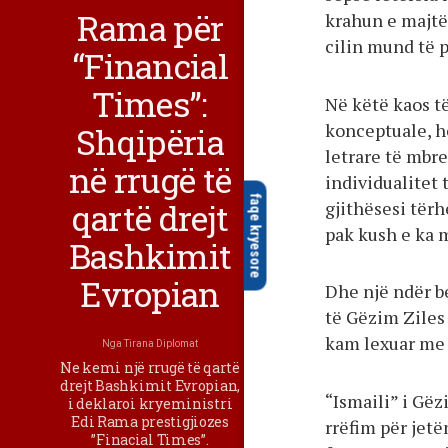
Rama për
krahun e majtë 
cilin mund të 
“Financial
Times”:
Në këtë kaos t
konceptuale, he
Shqipëria
letrare të mbre
në rrugë të
individualitet 
faqe kryesore
qartë drejt
gjithësesi tërh
pak kush e ka m
Bashkimit
Evropian
Dhe një ndër b
të Gëzim Ziles 
kam lexuar me 
Nga
Tirana Diplomat
Ne kemi një rrugë të qartë
drejt Bashkimit Evropian,
“Ismaili” i Gëz
i deklaroi kryeministri
Edi Rama prestigjiozes
rrëfim për jet
”Finacial Times”.