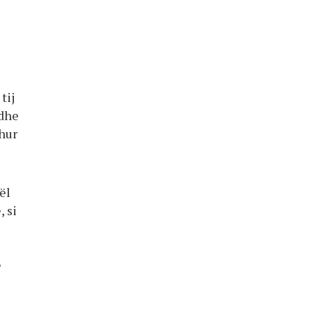
tij
 dhe
dhur
ël
 si
ë