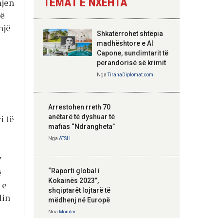
TEMAT E NXEHTA
hjen
Nga
Tirana Diplomat
hë
një
Shkatërrohet shtëpia
Hoxha takim me
madhështore e Al
zyrtarë të lartë të
Capone, sundimtarit të
DASH: Angazhim i
perandorisë së krimit
përbashkët për
Nga
TiranaDiplomat.com
forcimin e partneritetit
strategjik
Nga
Tirana Diplomat
Arrestohen rreth 70
anëtarë të dyshuar të
i të
mafias “Ndrangheta”
Nga
ATSH
”
ë
“Raporti global i
Kokainës 2023”,
 e
shqiptarët lojtarë të
lin
mëdhenj në Europë
Nga
Monitor