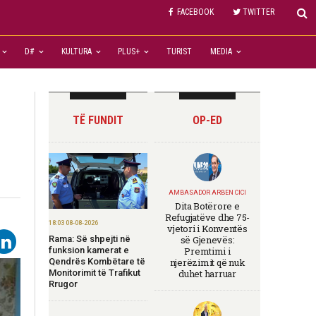
FACEBOOK
TWITTER
D#
KULTURA
PLUS+
TURIST
MEDIA
TË FUNDIT
OP-ED
AMBASADOR ARBEN CICI
Dita Botërore e
Refugjatëve dhe 75-
18:03 08-08-2026
vjetori i Konventës
Rama: Së shpejti në
së Gjenevës:
funksion kamerat e
Premtimi i
Qendrës Kombëtare të
njerëzimit që nuk
Monitorimit të Trafikut
duhet harruar
Rrugor