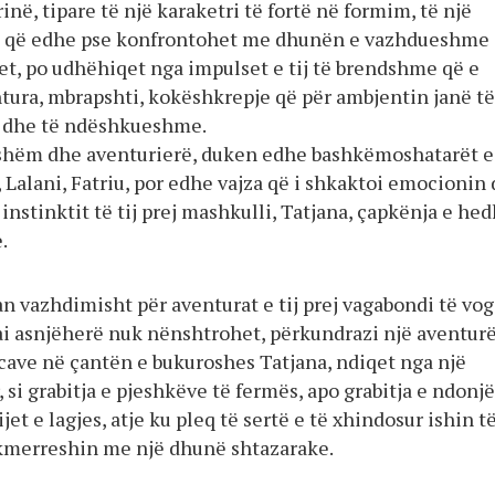
ë, tipare të një karaketri të fortë në formim, të një
rë, që edhe pse konfrontohet me dhunën e vazhdueshme
t, po udhëhiqet nga impulset e tij të brendshme që e
ntura, mbrapshti, kokëshkrepje që për ambjentin janë të
dhe të ndëshkueshme.
jshëm dhe aventurierë, duken edhe bashkëmoshatarët e 
, Lalani, Fatriu, por edhe vajza që i shkaktoi emocionin
instinktit të tij prej mashkulli, Tatjana, çapkënja e he
.
n vazhdimisht për aventurat e tij prej vagabondi të vog
ai asnjëherë nuk nënshtrohet, përkundrazi një aventurë,
rcave në çantën e bukuroshes Tatjana, ndiqet nga një
, si grabitja e pjeshkëve të fermës, apo grabitja e ndonjë
jet e lagjes, atje ku pleq të sertë e të xhindosur ishin t
kmerreshin me një dhunë shtazarake.