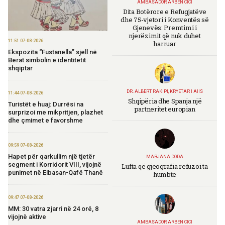
AMBASADOR ARBEN CICI
Dita Botërore e Refugjatëve
dhe 75-vjetori i Konventës së
Gjenevës: Premtimi i
njerëzimit që nuk duhet
11:51 07-08-2026
harruar
Ekspozita “Fustanella” sjell në
Berat simbolin e identitetit
shqiptar
DR. ALBERT RAKIPI, KRYETAR I AIIS
11:44 07-08-2026
Shqipëria dhe Spanja një
Turistët e huaj: Durrësi na
partneritet europian
surprizoi me mikpritjen, plazhet
dhe çmimet e favorshme
09:59 07-08-2026
Hapet për qarkullim një tjetër
MARJANA DODA
segment i Korridorit VIII, vijojnë
Lufta që gjeografia refuzoi ta
punimet në Elbasan-Qafë Thanë
humbte
09:47 07-08-2026
MM: 30 vatra zjarri në 24 orë, 8
vijojnë aktive
AMBASADOR ARBEN CICI