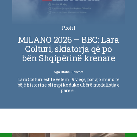
Profil
MILANO 2026 – BBC: Lara
Colturi, skiatorja që po
bën Shqipërinë krenare
Nga
Tirana Diplomat
Lara Colturi është vetëm 19 vjeçe, por ajo mund të
bëjë historinë olimpike duke u bërë medalistja e
parë e…