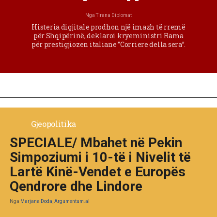
Nga
Tirana Diplomat
Histeria digjitale prodhon një imazh të rremë
për Shqipërinë, deklaroi kryeministri Rama
për prestigjiozen italiane ”Corriere della sera”.
Gjeopolitika
SPECIALE/ Mbahet në Pekin
Simpoziumi i 10-të i Nivelit të
Lartë Kinë-Vendet e Europës
Qendrore dhe Lindore
Nga
Marjana Doda, Argumentum.al