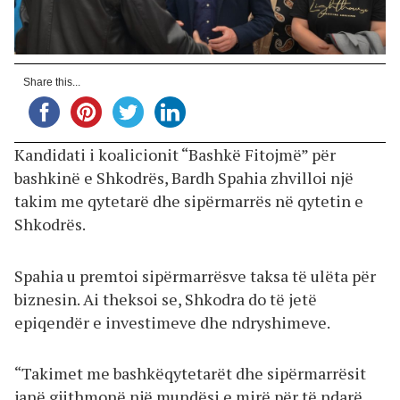
Share this...
Kandidati i koalicionit “Bashkë Fitojmë” për
bashkinë e Shkodrës, Bardh Spahia zhvilloi një
takim me qytetarë dhe sipërmarrës në qytetin e
Shkodrës.
Spahia u premtoi sipërmarrësve taksa të ulëta për
biznesin. Ai theksoi se, Shkodra do të jetë
epiqendër e investimeve dhe ndryshimeve.
“Takimet me bashkëqytetarët dhe sipërmarrësit
janë gjithmonë një mundësi e mirë për të ndarë