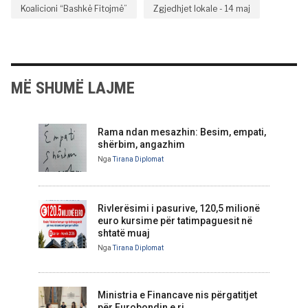
Koalicioni “Bashkë Fitojmë”
Zgjedhjet lokale - 14 maj
MË SHUMË LAJME
Rama ndan mesazhin: Besim, empati,
shërbim, angazhim
Nga
Tirana Diplomat
Rivlerësimi i pasurive, 120,5 milionë
euro kursime për tatimpaguesit në
shtatë muaj
Nga
Tirana Diplomat
Ministria e Financave nis përgatitjet
për Eurobondin e ri