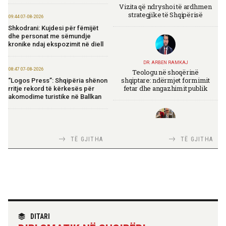
Vizita që ndryshoi të ardhmen
strategjike të Shqipërisë
09:44 07-08-2026
Shkodrani: Kujdesi për fëmijët
dhe personat me sëmundje
kronike ndaj ekspozimit në diell
DR. ARBEN RAMKAJ
08:47 07-08-2026
Teologu në shoqërinë
shqiptare: ndërmjet formimit
“Logos Press”: Shqipëria shënon
fetar dhe angazhimit publik
rritje rekord të kërkesës për
akomodime turistike në Ballkan
20:50 06-08-2026
Ibrahimaj: OBP lançon
TIRANA DIPLOMAT
TË GJITHA
TË GJITHA
platformën e re elektronike të
Italia Strategjike — Ku është
prokurimeve
Shqipëria?
19:50 06-08-2026
Koçiu: Elbasani, destinacion i
rëndësishëm dhe motor i
zhvillimit ekonomik të vendit
TIRANA DIPLOMAT
“Shqipëria në BE, projekt më i
DITARI
madh se amaneti i