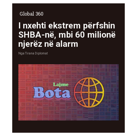
Global 360
I nxehti ekstrem përfshin
SHBA-në, mbi 60 milionë
njerëz në alarm
Nga
Tirana Diplomat