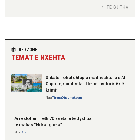
Nga
Tirana Diplomat
TË GJITHA
Hoxha takim me zyrtarë të lartë të DASH:
Angazhim i përbashkët për forcimin e
partneritetit strategjik
Nga
Tirana Diplomat
RED ZONE
TEMAT E NXEHTA
Shkatërrohet shtëpia madhështore e Al
Capone, sundimtarit të perandorisë së
krimit
Nga
TiranaDiplomat.com
Arrestohen rreth 70 anëtarë të dyshuar
të mafias “Ndrangheta”
Nga
ATSH