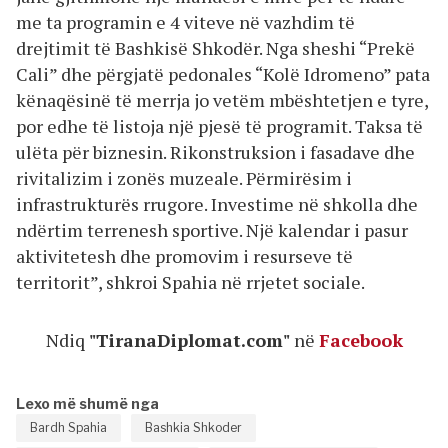
me ta programin e 4 viteve në vazhdim të
drejtimit të Bashkisë Shkodër. Nga sheshi “Prekë
Cali” dhe përgjatë pedonales “Kolë Idromeno” pata
kënaqësinë të merrja jo vetëm mbështetjen e tyre,
por edhe të listoja një pjesë të programit. Taksa të
ulëta për biznesin. Rikonstruksion i fasadave dhe
rivitalizim i zonës muzeale. Përmirësim i
infrastrukturës rrugore. Investime në shkolla dhe
ndërtim terrenesh sportive. Një kalendar i pasur
aktivitetesh dhe promovim i resurseve të
territorit”, shkroi Spahia në rrjetet sociale.
Ndiq
"TiranaDiplomat.com"
në
Facebook
Lexo më shumë nga
Bardh Spahia
Bashkia Shkoder