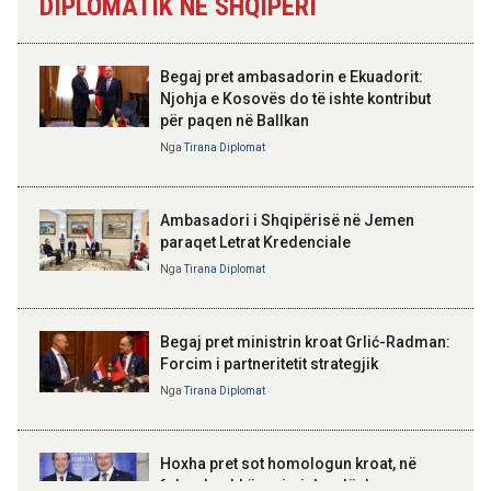
DIPLOMATIK NË SHQIPËRI
Skënderbeut dhe Ismail
16:51 06-08-2026
Qemalit”
Shqipëria avancon në zbatimin e
Planit të Rritjes të BE-së
Begaj pret ambasadorin e Ekuadorit:
Njohja e Kosovës do të ishte kontribut
15:53 06-08-2026
për paqen në Ballkan
Begaj në panairin në Ulqin: Libri
ELISA SPIROPALI
mban gjallë gjuhën, kulturën dhe
Kriza e Parlamentit është
Nga
Tirana Diplomat
identitetin tonë shqiptar
kriza e Republikës
Parlamentare
Ambasadori i Shqipërisë në Jemen
paraqet Letrat Kredenciale
Nga
Tirana Diplomat
BAJRAM BEGAJ, PRESIDENTI I REPUBLIKËS
SË SHQIPËRISË
Gëzuar Ditën e Pavarësisë,
Kosovë!
Begaj pret ministrin kroat Grlić-Radman:
Forcim i partneritetit strategjik
Nga
Tirana Diplomat
AMER JUKA
100-vjetori i themelimit të
Hoxha pret sot homologun kroat, në
Urdhrit të Skënderbeut
fokus bashkëpunimi dypalësh