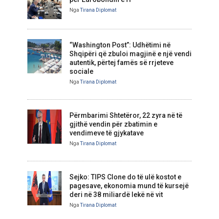
Nga
Tirana Diplomat
“Washington Post”: Udhëtimi në
Shqipëri që zbuloi magjinë e një vendi
autentik, përtej famës së rrjeteve
sociale
Nga
Tirana Diplomat
Përmbarimi Shtetëror, 22 zyra në të
gjithë vendin për zbatimin e
vendimeve të gjykatave
Nga
Tirana Diplomat
Sejko: TIPS Clone do të ulë kostot e
pagesave, ekonomia mund të kursejë
deri në 38 miliardë lekë në vit
Nga
Tirana Diplomat