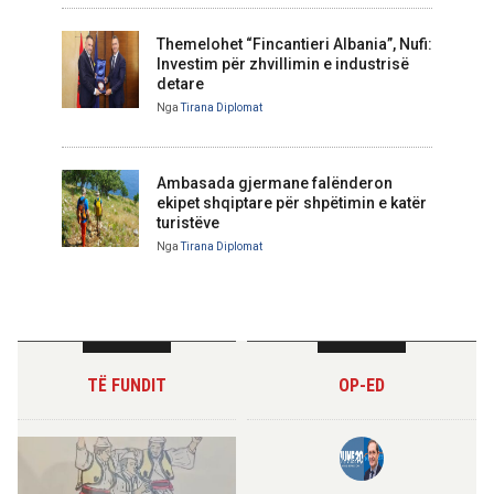
Themelohet “Fincantieri Albania”, Nufi:
Investim për zhvillimin e industrisë
detare
Nga
Tirana Diplomat
Ambasada gjermane falënderon
ekipet shqiptare për shpëtimin e katër
turistëve
Nga
Tirana Diplomat
TË FUNDIT
OP-ED