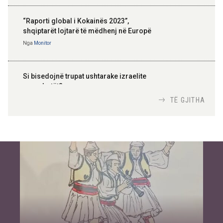
“Raporti global i Kokainës 2023”,
shqiptarët lojtarë të mëdhenj në Europë
Nga
Monitor
Si bisedojnë trupat ushtarake izraelite
me robotët?
Nga
TiranaDiplomat.com
TË GJITHA
Si po e luftojnë terrorizmin shërbimet
inteligjente izraelite
Nga
Or Shalom