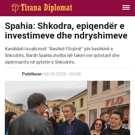
Spahia: Shkodra, epiqendër e
investimeve dhe ndryshimeve
Kandidati i koalicionit “Bashkë Fitojmë” për bashkinë e
Shkodrës, Bardh Spahia zhvilloi një takim me qytetarë dhe
sipërmarrës në qytetin e Shkodrës.
Publikuar:
02.05.2023 - 00:06