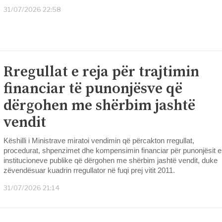
31/07/2026 22:58
Rregullat e reja për trajtimin
financiar të punonjësve që
dërgohen me shërbim jashtë
vendit
Këshilli i Ministrave miratoi vendimin që përcakton rregullat,
procedurat, shpenzimet dhe kompensimin financiar për punonjësit e
institucioneve publike që dërgohen me shërbim jashtë vendit, duke
zëvendësuar kuadrin rregullator në fuqi prej vitit 2011.
31/07/2026 21:14