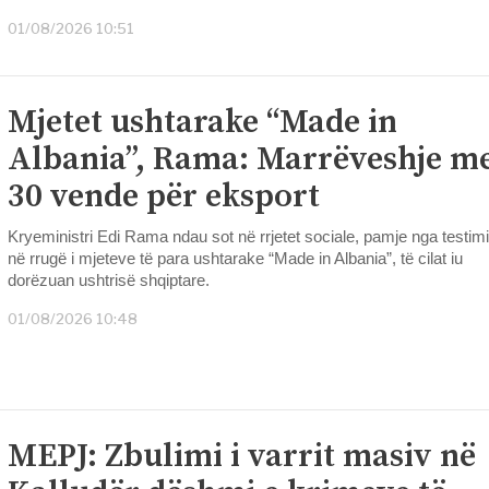
01/08/2026 10:51
Mjetet ushtarake “Made in
Albania”, Rama: Marrëveshje m
30 vende për eksport
Kryeministri Edi Rama ndau sot në rrjetet sociale, pamje nga testimi
në rrugë i mjeteve të para ushtarake “Made in Albania”, të cilat iu
dorëzuan ushtrisë shqiptare.
01/08/2026 10:48
MEPJ: Zbulimi i varrit masiv në