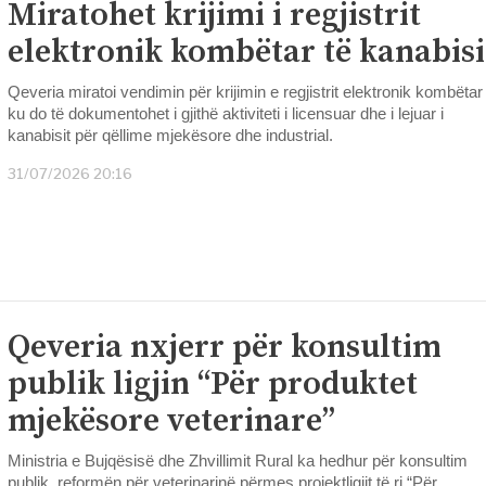
Miratohet krijimi i regjistrit
elektronik kombëtar të kanabisi
Qeveria miratoi vendimin për krijimin e regjistrit elektronik kombëtar
ku do të dokumentohet i gjithë aktiviteti i licensuar dhe i lejuar i
kanabisit për qëllime mjekësore dhe industrial.
31/07/2026 20:16
Qeveria nxjerr për konsultim
publik ligjin “Për produktet
mjekësore veterinare”
Ministria e Bujqësisë dhe Zhvillimit Rural ka hedhur për konsultim
publik, reformën për veterinarinë përmes projektligjit të ri “Për