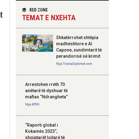
themelimit të Urdhrit
homologun kroat, në
të Skënderbeut
fokus bashkëpunimi
RED ZONE
t
dypalësh
TEMAT E NXEHTA
Nga
Tirana Diplomat
Shkatërrohet shtëpia
Hoxha takim me
madhështore e Al
zyrtarë të lartë të
Capone, sundimtarit të
DASH: Angazhim i
perandorisë së krimit
përbashkët për
Nga
TiranaDiplomat.com
forcimin e partneritetit
strategjik
Nga
Tirana Diplomat
Arrestohen rreth 70
anëtarë të dyshuar të
mafias “Ndrangheta”
Nga
ATSH
“Raporti global i
Kokainës 2023”,
shqiptarët lojtarë të