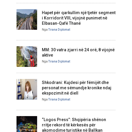
Hapet për qarkullim një tjetër segment
i Korridorit VIII, vijojnë punimet në
Elbasan-Qafë Thanë
Nga
Tirana Diplomat
MM: 30 vatra zjarri në 24 orë, 8 vijojnë
aktive
Nga
Tirana Diplomat
Shkodrani: Kujdesi për fëmijët dhe
personat me sëmundje kronike ndaj
ekspozimit në diell
Nga
Tirana Diplomat
“Logos Press”: Shqipëria shënon
rritje rekord të kërkesës për
akomodime turistike në Ballkan