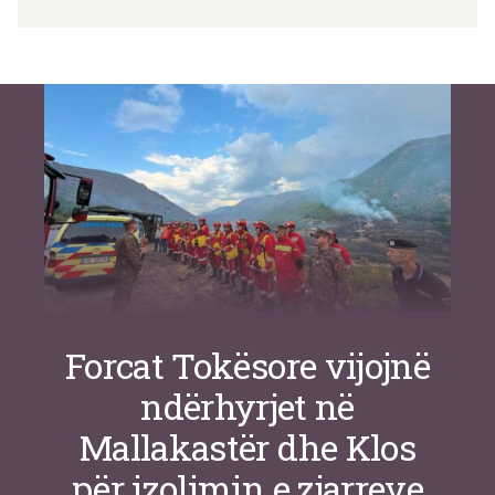
Si po e luftojnë terrorizmin shërbimet
inteligjente izraelite
Nga
Or Shalom
Forcat Tokësore vijojnë
ndërhyrjet në
Mallakastër dhe Klos
për izolimin e zjarreve