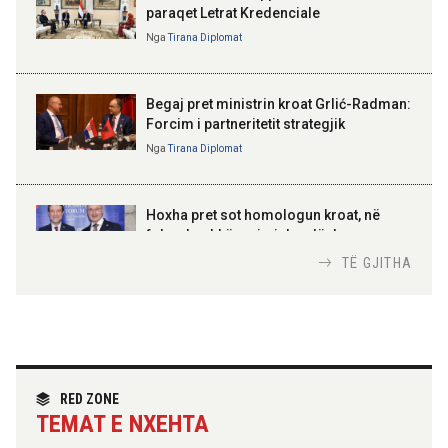
paraqet Letrat Kredenciale
Nga
Tirana Diplomat
BAJRAM BEGAJ, PRESIDENTI I REPUBLIKËS
SË SHQIPËRISË
Gëzuar Ditën e Pavarësisë,
Kosovë!
Begaj pret ministrin kroat Grlić-Radman:
Forcim i partneritetit strategjik
Nga
Tirana Diplomat
AMER JUKA
100-vjetori i themelimit të
Hoxha pret sot homologun kroat, në
Urdhrit të Skënderbeut
fokus bashkëpunimi dypalësh
Nga
Tirana Diplomat
TË GJITHA
Hoxha takim me zyrtarë të lartë të DASH:
Angazhim i përbashkët për forcimin e
partneritetit strategjik
Nga
Tirana Diplomat
RED ZONE
TEMAT E NXEHTA