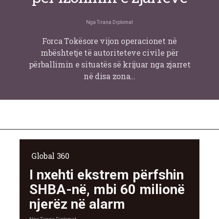
Nga
Tirana Diplomat
Forca Tokësore vijon operacionet në
mbështetje të autoriteteve civile për
përballimin e situatës së krijuar nga zjarret
në disa zona…
Global 360
I nxehti ekstrem përfshin
SHBA-në, mbi 60 milionë
njerëz në alarm