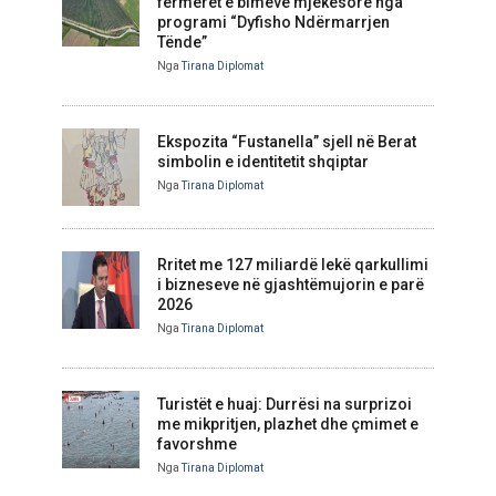
fermerët e bimëve mjekësore nga
programi “Dyfisho Ndërmarrjen
Tënde”
Nga
Tirana Diplomat
Ekspozita “Fustanella” sjell në Berat
simbolin e identitetit shqiptar
Nga
Tirana Diplomat
Rritet me 127 miliardë lekë qarkullimi
i bizneseve në gjashtëmujorin e parë
2026
Nga
Tirana Diplomat
Turistët e huaj: Durrësi na surprizoi
me mikpritjen, plazhet dhe çmimet e
favorshme
Nga
Tirana Diplomat