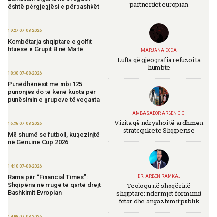
partneritet europian
është përgjegjësi e përbashkët
19:27 07-08-2026
Kombëtarja shqiptare e golfit
fituese e Grupit B në Maltë
MARJANA DODA
Lufta që gjeografia refuzoi ta
humbte
18:30 07-08-2026
Punëdhënësit me mbi 125
punonjës do të kenë kuota për
punësimin e grupeve të veçanta
AMBASADOR ARBEN CICI
Vizita që ndryshoi të ardhmen
16:35 07-08-2026
strategjike të Shqipërisë
Më shumë se futboll, kuqezinjtë
në Genuine Cup 2026
14:10 07-08-2026
Rama për “Financial Times”:
DR. ARBEN RAMKAJ
Teologu në shoqërinë
Shqipëria në rrugë të qartë drejt
shqiptare: ndërmjet formimit
Bashkimit Evropian
fetar dhe angazhimit publik
14:08 07-08-2026