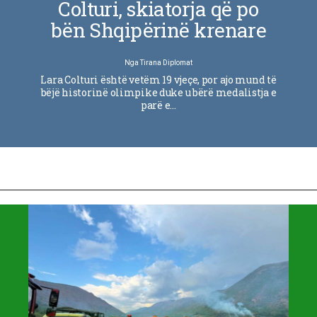
Colturi, skiatorja që po
bën Shqipërinë krenare
Nga
Tirana Diplomat
Lara Colturi është vetëm 19 vjeçe, por ajo mund të
bëjë historinë olimpike duke u bërë medalistja e
parë e…