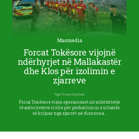
Masmedia
Forcat Tokësore vijojnë
ndërhyrjet në Mallakastër
dhe Klos për izolimin e
zjarreve
Nga
Tirana Diplomat
Forca Tokësore vijon operacionet në mbështetje
të autoriteteve civile për përballimin e situatës
së krijuar nga zjarret në disa zona…