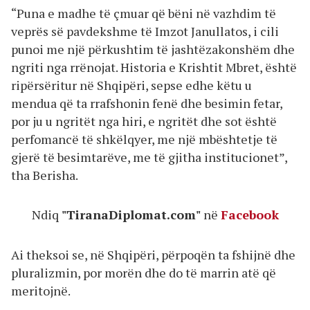
“Puna e madhe të çmuar që bëni në vazhdim të
veprës së pavdekshme të Imzot Janullatos, i cili
punoi me një përkushtim të jashtëzakonshëm dhe
ngriti nga rrënojat. Historia e Krishtit Mbret, është
ripërsëritur në Shqipëri, sepse edhe këtu u
mendua që ta rrafshonin fenë dhe besimin fetar,
por ju u ngritët nga hiri, e ngritët dhe sot është
perfomancë të shkëlqyer, me një mbështetje të
gjerë të besimtarëve, me të gjitha institucionet”,
tha Berisha.
Ndiq
"TiranaDiplomat.com"
në
Facebook
Ai theksoi se, në Shqipëri, përpoqën ta fshijnë dhe
pluralizmin, por morën dhe do të marrin atë që
meritojnë.