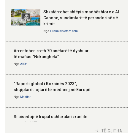
Shkatërrohet shtëpia madhështore e Al
Capone, sundimtarit të perandorisë së
krimit
Nga
TiranaDiplomat.com
Arrestohen rreth 70 anëtarë të dyshuar
të mafias “Ndrangheta”
Nga
ATSH
“Raporti global i Kokainës 2023”,
shqiptarët lojtarë të mëdhenj në Europë
Nga
Monitor
Si bisedojnë trupat ushtarake izraelite
me robotët?
Nga
TiranaDiplomat.com
TË GJITHA