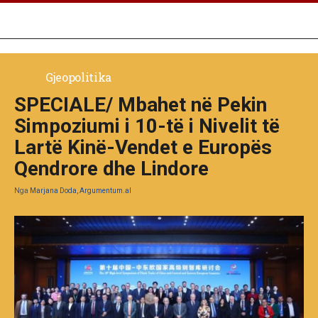
Gjeopolitika
SPECIALE/ Mbahet në Pekin
Simpoziumi i 10-të i Nivelit të
Lartë Kinë-Vendet e Europës
Qendrore dhe Lindore
Nga
Marjana Doda, Argumentum.al