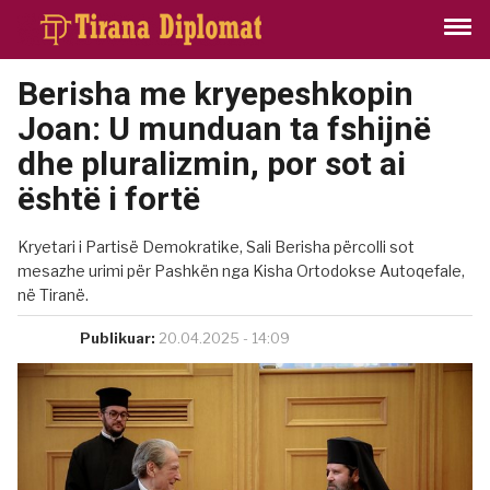
Berisha me kryepeshkopin
Joan: U munduan ta fshijnë
dhe pluralizmin, por sot ai
është i fortë
Kryetari i Partisë Demokratike, Sali Berisha përcolli sot
mesazhe urimi për Pashkën nga Kisha Ortodokse Autoqefale,
në Tiranë.
Publikuar:
20.04.2025 - 14:09