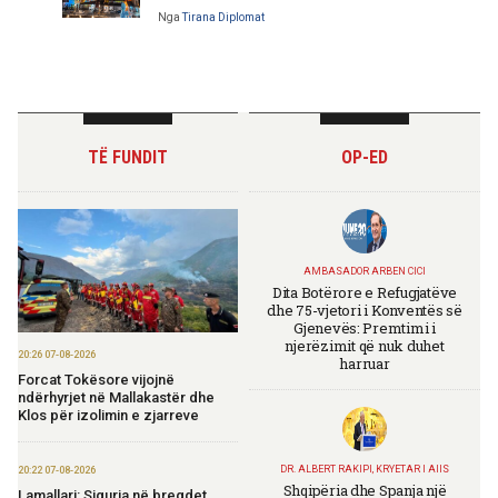
Nga
Tirana Diplomat
TË FUNDIT
OP-ED
AMBASADOR ARBEN CICI
Dita Botërore e Refugjatëve
dhe 75-vjetori i Konventës së
Gjenevës: Premtimi i
njerëzimit që nuk duhet
20:26 07-08-2026
harruar
Forcat Tokësore vijojnë
ndërhyrjet në Mallakastër dhe
Klos për izolimin e zjarreve
DR. ALBERT RAKIPI, KRYETAR I AIIS
20:22 07-08-2026
Shqipëria dhe Spanja një
Lamallari: Siguria në bregdet