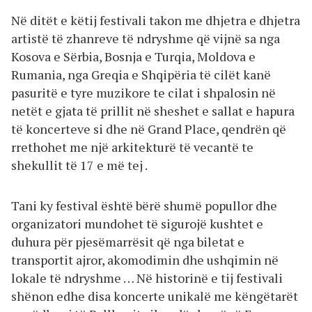
Në ditët e këtij festivali takon me dhjetra e dhjetra
artistë të zhanreve të ndryshme që vijnë sa nga
Kosova e Sërbia, Bosnja e Turqia, Moldova e
Rumania, nga Greqia e Shqipëria të cilët kanë
pasuritë e tyre muzikore te cilat i shpalosin në
netët e gjata të prillit në sheshet e sallat e hapura
të koncerteve si dhe në Grand Place, qendrën që
rrethohet me një arkitekturë të vecantë te
shekullit të 17 e më tej .
Tani ky festival është bërë shumë popullor dhe
organizatori mundohet të sigurojë kushtet e
duhura për pjesëmarrësit që nga biletat e
transportit ajror, akomodimin dhe ushqimin në
lokale të ndryshme … Në historinë e tij festivali
shënon edhe disa koncerte unikalë me këngëtarët