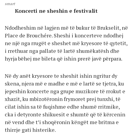
smart
Koncerti ne sheshin e festivalit
Ndodheshim në lagjen më të bukur të Brukselit, në
Place de Brouchére. Sheshi i koncerteve ndodhej
ne një nga rrugët e sheshet më kryesore të qytetit,
i rrethuar nga pallate të lartë shumëkatësh dhe
hyrja bëhej me bileta që ishin prerë javë përpara.
Në dy anët kryesore te sheshit ishin ngritur dy
skena, njera më e madhe e më e lartë se tjetra, ku
jepeshin koncerte nga grupe muzikore të rrokut e
xhazit, ku mbizotëronin frymoret prej tunxhi, të
cilat ishin sa të fuqishme edhe shumë rritmike,
cka i detyronte shikuesit e shumtë që të kërcenin
në vend dhe t’i shoqëronin këngët me britma e
thirrje gati histerike.