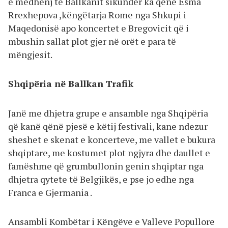
e mëdhenj të Ballkanit sikundër ka qënë Esma
Rrexhepova ,këngëtarja Rome nga Shkupi i
Maqedonisë apo koncertet e Bregovicit që i
mbushin sallat plot gjer në orët e para të
mëngjesit.
Shqipëria në Ballkan Trafik
Janë me dhjetra grupe e ansamble nga Shqipëria
që kanë qënë pjesë e këtij festivali, kane ndezur
sheshet e skenat e koncerteve, me vallet e bukura
shqiptare, me kostumet plot ngjyra dhe daullet e
famëshme që grumbullonin genin shqiptar nga
dhjetra qytete të Belgjikës, e pse jo edhe nga
Franca e Gjermania .
Ansambli Kombëtar i Këngëve e Valleve Popullore