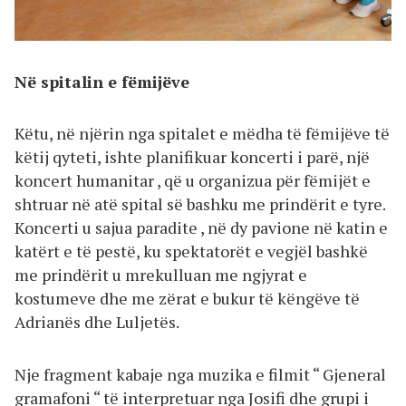
Në spitalin e fëmijëve
Këtu, në njërin nga spitalet e mëdha të fëmijëve të
këtij qyteti, ishte planifikuar koncerti i parë, një
koncert humanitar , që u organizua për fëmijët e
shtruar në atë spital së bashku me prindërit e tyre.
Koncerti u sajua paradite , në dy pavione në katin e
katërt e të pestë, ku spektatorët e vegjël bashkë
me prindërit u mrekulluan me ngjyrat e
kostumeve dhe me zërat e bukur të këngëve të
Adrianës dhe Luljetës.
Nje fragment kabaje nga muzika e filmit “ Gjeneral
gramafoni “ të interpretuar nga Josifi dhe grupi i