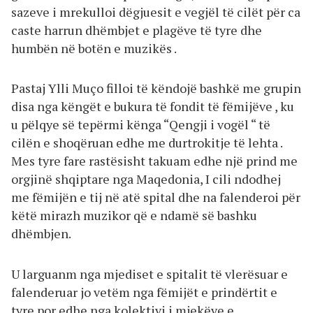
sazeve i mrekulloi dëgjuesit e vegjël të cilët për ca
caste harrun dhëmbjet e plagëve të tyre dhe
humbën në botën e muzikës .
Pastaj Ylli Muço filloi të këndojë bashkë me grupin
disa nga këngët e bukura të fondit të fëmijëve , ku
u pëlqye së tepërmi kënga “Qengji i vogël “ të
cilën e shoqëruan edhe me durtrokitje të lehta .
Mes tyre fare rastësisht takuam edhe një prind me
orgjinë shqiptare nga Maqedonia, I cili ndodhej
me fëmijën e tij në atë spital dhe na falenderoi për
këtë mirazh muzikor që e ndamë së bashku
dhëmbjen.
U larguanm nga mjediset e spitalit të vlerësuar e
falenderuar jo vetëm nga fëmijët e prindërtit e
tyre por edhe nga kolektivi i mjekëve e