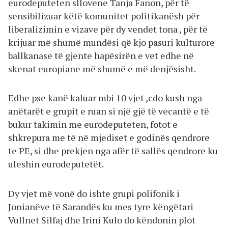
eurodeputeten sllovene Tanja Fanon, për të
sensibilizuar këtë komunitet politikanësh për
liberalizimin e vizave për dy vendet tona , për të
krijuar më shumë mundësi që kjo pasuri kulturore
ballkanase të gjente hapësirën e vet edhe në
skenat europiane më shumë e më denjësisht.
Edhe pse kanë kaluar mbi 10 vjet ,cdo kush nga
anëtarët e grupit e ruan si një gjë të vecantë e të
bukur takimin me eurodeputeten, fotot e
shkrepura me të në mjediset e godinës qendrore
te PE, si dhe prekjen nga afër të sallës qendrore ku
uleshin eurodeputetët.
Dy vjet më vonë do ishte grupi polifonik i
Jonianëve të Sarandës ku mes tyre këngëtari
Vullnet Silfaj dhe Irini Kulo do këndonin plot