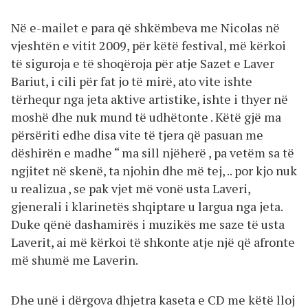
Në e-mailet e para që shkëmbeva me Nicolas në
vjeshtën e vitit 2009, për këtë festival, më kërkoi
të siguroja e të shoqëroja për atje Sazet e Laver
Bariut, i cili për fat jo të mirë, ato vite ishte
tërhequr nga jeta aktive artistike, ishte i thyer në
moshë dhe nuk mund të udhëtonte . Këtë gjë ma
përsëriti edhe disa vite të tjera që pasuan me
dëshirën e madhe “ ma sill njëherë , pa vetëm sa të
ngjitet në skenë, ta njohin dhe më tej, .. por kjo nuk
u realizua , se pak vjet më vonë usta Laveri,
gjenerali i klarinetës shqiptare u largua nga jeta.
Duke qënë dashamirës i muzikës me saze të usta
Laverit, ai më kërkoi të shkonte atje një që afronte
më shumë me Laverin.
Dhe unë i dërgova dhjetra kaseta e CD me këtë lloj