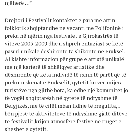
njëherë …”
Drejtori i Festivalit kontaktet e para me artin
folklorik shqiptar dhe ne vecanti me Polifoninë i
preku në njërin nga festivalet e Gjirokastrës të
viteve 2005-2009 dhe u shpreh entuziast se këtë
pasuri unikale dëshironte ta shikonte në Bruksel.
Ai kishte informacion për grupe e artistë unikalë
me një karierë të shkëlqyer artistike dhe
dëshironte që këta individë të ishin të parët që të
preknin skenat e Brukselit, qytetit ku vec mijëra
turistëve nga gjithë bota, ka edhe një komunitet jo
të vogël shqiptarësh në qytete të ndryshme të
Belgjikës, me të cilët mban lidhje të rregullta, i
bën pjesë të aktiviteteve të ndryshme gjatë ditëve
të festivalit,krijon atmosferë festive në rrugët e
sheshet e qytetit .