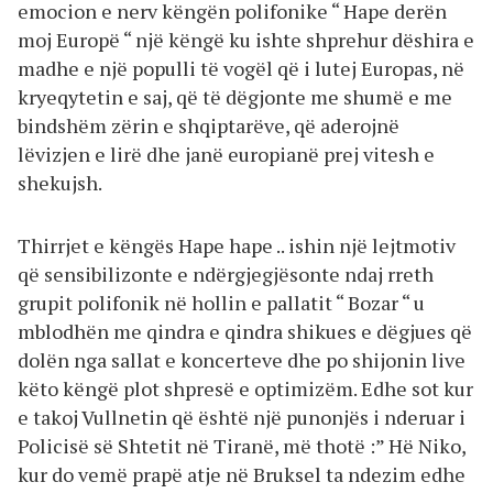
emocion e nerv këngën polifonike “ Hape derën
moj Europë “ një këngë ku ishte shprehur dëshira e
madhe e një populli të vogël që i lutej Europas, në
kryeqytetin e saj, që të dëgjonte me shumë e me
bindshëm zërin e shqiptarëve, që aderojnë
lëvizjen e lirë dhe janë europianë prej vitesh e
shekujsh.
Thirrjet e këngës Hape hape .. ishin një lejtmotiv
që sensibilizonte e ndërgjegjësonte ndaj rreth
grupit polifonik në hollin e pallatit “ Bozar “ u
mblodhën me qindra e qindra shikues e dëgjues që
dolën nga sallat e koncerteve dhe po shijonin live
këto këngë plot shpresë e optimizëm. Edhe sot kur
e takoj Vullnetin që është një punonjës i nderuar i
Policisë së Shtetit në Tiranë, më thotë :” Hë Niko,
kur do vemë prapë atje në Bruksel ta ndezim edhe