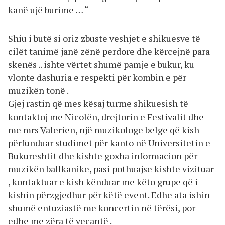
kanë ujë burime … “
Shiu i butë si oriz zbuste veshjet e shikuesve të
cilët tanimë janë zënë perdore dhe kërcejnë para
skenës .. ishte vërtet shumë pamje e bukur, ku
vlonte dashuria e respekti për kombin e për
muzikën tonë .
Gjej rastin që mes kësaj turme shikuesish të
kontaktoj me Nicolën, drejtorin e Festivalit dhe
me mrs Valerien, një muzikologe belge që kish
përfunduar studimet për kanto në Universitetin e
Bukureshtit dhe kishte goxha informacion për
muzikën ballkanike, pasi pothuajse kishte vizituar
, kontaktuar e kish kënduar me këto grupe që i
kishin përzgjedhur për këtë event. Edhe ata ishin
shumë entuziastë me koncertin në tërësi, por
edhe me zëra të vecantë .