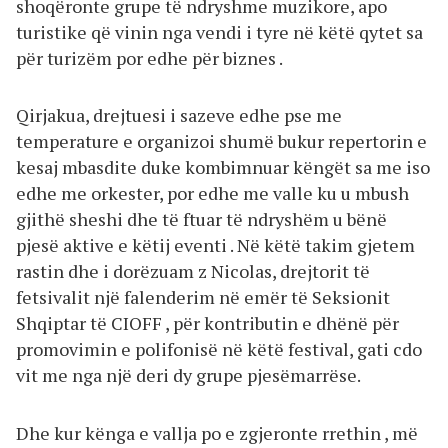
shoqëronte grupe të ndryshme muzikore, apo
turistike që vinin nga vendi i tyre në këtë qytet sa
për turizëm por edhe për biznes .
Qirjakua, drejtuesi i sazeve edhe pse me
temperature e organizoi shumë bukur repertorin e
kesaj mbasdite duke kombimnuar këngët sa me iso
edhe me orkester, por edhe me valle ku u mbush
gjithë sheshi dhe të ftuar të ndryshëm u bënë
pjesë aktive e këtij eventi . Në këtë takim gjetem
rastin dhe i dorëzuam z Nicolas, drejtorit të
fetsivalit një falenderim në emër të Seksionit
Shqiptar të CIOFF , për kontributin e dhënë për
promovimin e polifonisë në këtë festival, gati cdo
vit me nga një deri dy grupe pjesëmarrëse.
Dhe kur kënga e vallja po e zgjeronte rrethin , më