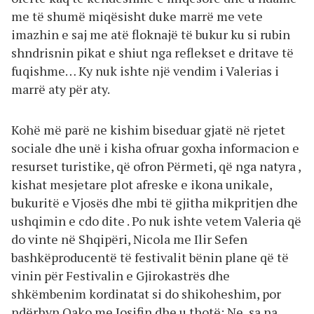
me të shumë miqësisht duke marrë me vete
imazhin e saj me atë floknajë të bukur ku si rubin
shndrisnin pikat e shiut nga reflekset e dritave të
fuqishme… Ky nuk ishte një vendim i Valerias i
marrë aty për aty.
Kohë më parë ne kishim biseduar gjatë në rjetet
sociale dhe unë i kisha ofruar goxha informacion e
resurset turistike, që ofron Përmeti, që nga natyra ,
kishat mesjetare plot afreske e ikona unikale,
bukuritë e Vjosës dhe mbi të gjitha mikpritjen dhe
ushqimin e cdo dite . Po nuk ishte vetem Valeria që
do vinte në Shqipëri, Nicola me Ilir Sefen
bashkëproducentë të festivalit bënin plane që të
vinin për Festivalin e Gjirokastrës dhe
shkëmbenim kordinatat si do shikoheshim, por
ndërhyn Qako me Josifin dhe u thotë: Ne ,sa na