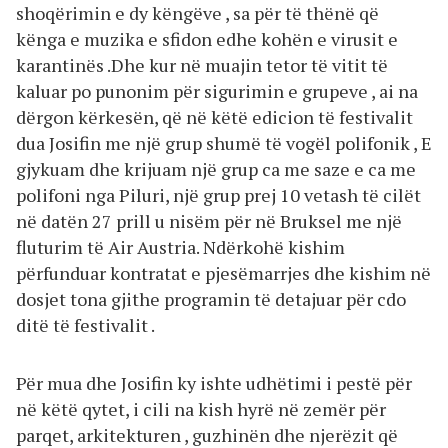
shoqërimin e dy këngëve , sa për të thënë që
kënga e muzika e sfidon edhe kohën e virusit e
karantinës .Dhe kur në muajin tetor të vitit të
kaluar po punonim për sigurimin e grupeve , ai na
dërgon kërkesën, që në këtë edicion të festivalit
dua Josifin me një grup shumë të vogël polifonik , E
gjykuam dhe krijuam një grup ca me saze e ca me
polifoni nga Piluri, një grup prej 10 vetash të cilët
në datën 27 prill u nisëm për në Bruksel me një
fluturim të Air Austria. Ndërkohë kishim
përfunduar kontratat e pjesëmarrjes dhe kishim në
dosjet tona gjithe programin të detajuar për cdo
ditë të festivalit .
Për mua dhe Josifin ky ishte udhëtimi i pestë për
në këtë qytet, i cili na kish hyrë në zemër për
parqet, arkitekturen , guzhinën dhe njerëzit që