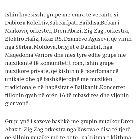
Ishin kryesissht grupe me emra të vecantë si
Dubioza Kolektiv,Subcarfpati Baildisa,Boban i
Markoviç orkestër, Dren Abazi, Zig Zag , orkestra,
Elektro Hafiz, Iskaz RS. Dzambvo Agusevi, që vinin
nga Sërbia, Moldova, brigjet e Danubit, nga
Maqedonia Veriore dhe mes tyre edhe grupe me
muzikantë të komunitetit rom, ishin grupe
muzikore private, që kishin një poerfomancë
unikale dhe që bashkëjetojnë me muzikën
tradicionale në hapësirat e Ballkanit .Koncertet
fillonin qysh në orën 16 të mbasdites dhe vijonin
gjer vonë.
Grupi ynë I sazeve bashkë me grupin muzikor Dren
Abazit ,Zig Zag orkestra nga Kosova e disa të tjerë
që sillnin muzikë më të qetë , pa britma e klithma,