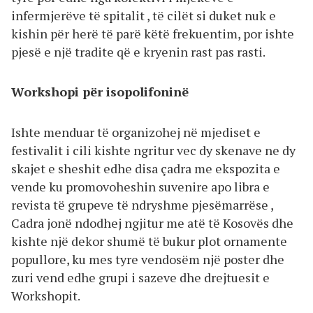
infermjerëve të spitalit , të cilët si duket nuk e
kishin për herë të parë këtë frekuentim, por ishte
pjesë e një tradite që e kryenin rast pas rasti.
Workshopi për isopolifoninë
Ishte menduar të organizohej në mjediset e
festivalit i cili kishte ngritur vec dy skenave ne dy
skajet e sheshit edhe disa çadra me ekspozita e
vende ku promovoheshin suvenire apo libra e
revista të grupeve të ndryshme pjesëmarrëse ,
Cadra jonë ndodhej ngjitur me atë të Kosovës dhe
kishte një dekor shumë të bukur plot ornamente
popullore, ku mes tyre vendosëm një poster dhe
zuri vend edhe grupi i sazeve dhe drejtuesit e
Workshopit.