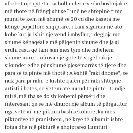
afrohet një qytetar sa hollandes e sërbo boshnjak e
më thotë në frëngjisht se “ unë në shtëpinë time
mund të kem më shumë se 20 cd dhe kaseta me
këngë popullore shqiptare, i kam siguruar në ato
kohë kur ju ishit një vend i mbyllur, i dëgjoja me
shumë kënaqësi e më pëlqenin shumë dhe ja si
erdhi rasti që tani jam mes tyre dhe ndjehem
shumë mirë.. I ofrova një gotë të vogël rakije
sikundër edhe për shumë pjesëmarrës të tjerë dhe
para se ta pinte më thotë : A është “raki dhome”, se
nuk para pi raki.. e kishte fjalën për raki shtëpije
artisti i botës, se vetëm atë mund të pinte .. U ndje
mirë, më tha se do shikohemi përsëri dhe
interesant qe se më dhuroi një album të përgatitur
nga vetë ai, me piktura bashkëkohore, ku mes
piktorëve të pranishëm , në krye të albumit ishte
fotua dhe një pikturë e shqiptares Lumturi