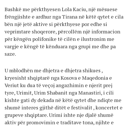
Bashkë me përkthyesen Lola Kaciu, një mësuese
frëngjishte e ardhur nga Tirana në këtë qytet e cila
bën një jetë aktive si përkthyese por edhe si
veprimtare shoqerore, përcollëm një informacion
për këngën polifonike të cilën e ilustronim me
vargje e këngë të kënduara nga grupi me dhe pa
saze.
U mblodhën me dhjetra e dhjetra shikues ,
kryesisht shqiptarë nga Kosova e Maqedonia e
Veriut ku dua të veçoj angazhimin e njerit prej
tyre, Urimit, Urim Shabanit nga Manastiri, i cili
kishte gati dy dekada në këtë qytet dhe ndiqte me
shumë interes gjithë ditët e festivalit , koncertet e
grupeve shqiptare. Urimi ishte nje djalë shumë
aktiv për promovimin e traditave tona, njihte e