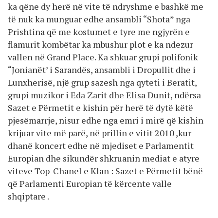
ka qëne dy herë në vite të ndryshme e bashkë me
të nuk ka munguar edhe ansambli “Shota” nga
Prishtina që me kostumet e tyre me ngjyrën e
flamurit kombëtar ka mbushur plot e ka ndezur
vallen në Grand Place. Ka shkuar grupi polifonik
“Jonianët’ i Sarandës, ansambli i Dropullit dhe i
Lunxherisë, një grup sazesh nga qyteti i Beratit,
grupi muzikor i Eda Zarit dhe Elisa Dunit, ndërsa
Sazet e Përmetit e kishin për herë të dytë këtë
pjesëmarrje, nisur edhe nga emri i mirë që kishin
krijuar vite më parë, në prillin e vitit 2010 ,kur
dhanë koncert edhe në mjediset e Parlamentit
Europian dhe sikundër shkruanin mediat e atyre
viteve Top-Chanel e Klan : Sazet e Përmetit bënë
që Parlamenti Europian të kërcente valle
shqiptare .