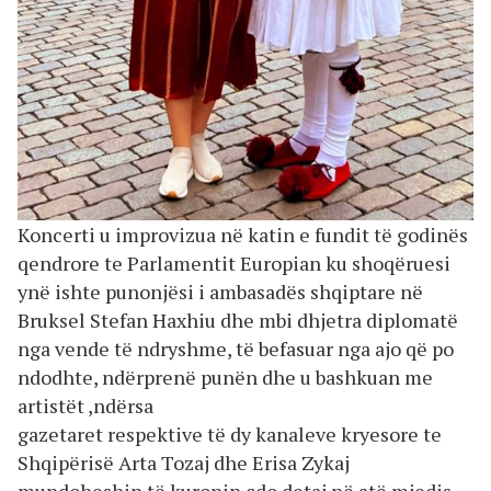
Koncerti u improvizua në katin e fundit të godinës
qendrore te Parlamentit Europian ku shoqëruesi
ynë ishte punonjësi i ambasadës shqiptare në
Bruksel Stefan Haxhiu dhe mbi dhjetra diplomatë
nga vende të ndryshme, të befasuar nga ajo që po
ndodhte, ndërprenë punën dhe u bashkuan me
artistët ,ndërsa
gazetaret respektive të dy kanaleve kryesore te
Shqipërisë Arta Tozaj dhe Erisa Zykaj
mundoheshin të kuronin cdo detaj në atë mjedis