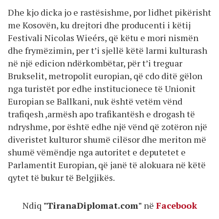
Dhe kjo dicka jo e rastësishme, por lidhet pikërisht
me Kosovën, ku drejtori dhe producenti i këtij
Festivali Nicolas Wieérs, që këtu e mori nismën
dhe frymëzimin, per t’i sjellë këtë larmi kulturash
në një edicion ndërkombëtar, për t’i treguar
Brukselit, metropolit europian, që cdo ditë gëlon
nga turistët por edhe institucionece të Unionit
Europian se Ballkani, nuk është vetëm vënd
trafiqesh ,armësh apo trafikantësh e drogash të
ndryshme, por është edhe një vënd që zotëron një
diveristet kulturor shumë cilësor dhe meriton më
shumë vëmëndje nga autoritet e deputetet e
Parlamentit Europian, që janë të alokuara në këtë
qytet të bukur të Belgjikës.
Ndiq
"TiranaDiplomat.com"
në
Facebook