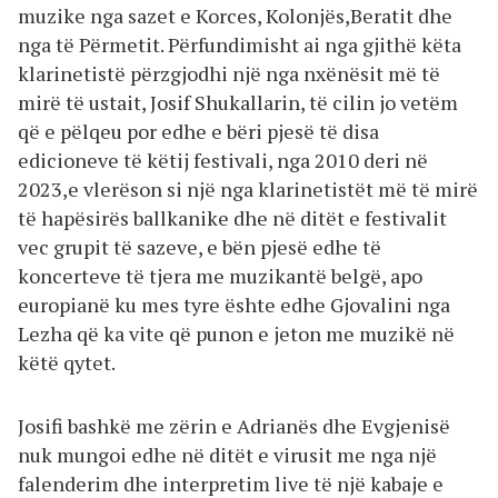
muzike nga sazet e Korces, Kolonjës,Beratit dhe
nga të Përmetit. Përfundimisht ai nga gjithë këta
klarinetistë përzgjodhi një nga nxënësit më të
mirë të ustait, Josif Shukallarin, të cilin jo vetëm
që e pëlqeu por edhe e bëri pjesë të disa
edicioneve të këtij festivali, nga 2010 deri në
2023,e vlerëson si një nga klarinetistët më të mirë
të hapësirës ballkanike dhe në ditët e festivalit
vec grupit të sazeve, e bën pjesë edhe të
koncerteve të tjera me muzikantë belgë, apo
europianë ku mes tyre ështe edhe Gjovalini nga
Lezha që ka vite që punon e jeton me muzikë në
këtë qytet.
Josifi bashkë me zërin e Adrianës dhe Evgjenisë
nuk mungoi edhe në ditët e virusit me nga një
falenderim dhe interpretim live të një kabaje e