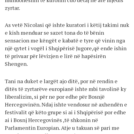
zyrtar.
As vetë Nicolasi që ishte kuratori i këtij takimi nuk
e kish menduar se sazet tona do të bënin
sensacion me këngët e kabatë e tyre që vinin nga
një qytet i vogël i Shqipërisë Jugore,që ende ishin
të privuar për lëvizjen e lirë në hapësirën
Shengen.
Tani na duket e largët ajo ditë, por në rendin e
ditës të zyrtarëve europianë ishte mbi tavolinë ky
liberalizim, si për ne por edhe për Bosnjë
Hercegovinën. Ndaj ishte vendosur në axhendën e
festivalit që këto grupe si ai i Shqipërisë por edhe
ai i Bosnj Hercegovinës ,të shkonin në
Parlamentin Europian. Atje u takuan së pari me