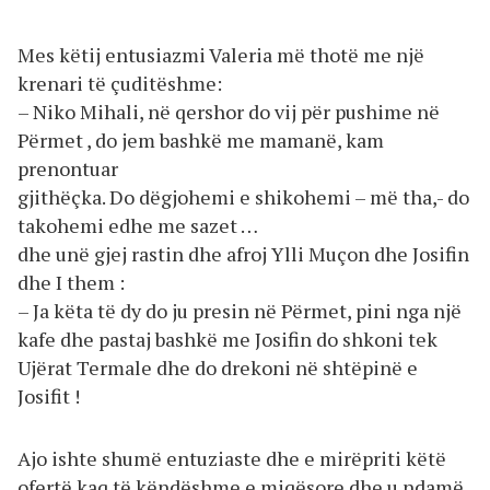
Mes këtij entusiazmi Valeria më thotë me një
krenari të çuditëshme:
– Niko Mihali, në qershor do vij për pushime në
Përmet , do jem bashkë me mamanë, kam
prenontuar
gjithëçka. Do dëgjohemi e shikohemi – më tha,- do
takohemi edhe me sazet …
dhe unë gjej rastin dhe afroj Ylli Muçon dhe Josifin
dhe I them :
– Ja këta të dy do ju presin në Përmet, pini nga një
kafe dhe pastaj bashkë me Josifin do shkoni tek
Ujërat Termale dhe do drekoni në shtëpinë e
Josifit !
Ajo ishte shumë entuziaste dhe e mirëpriti këtë
ofertë kaq të këndëshme e miqësore dhe u ndamë