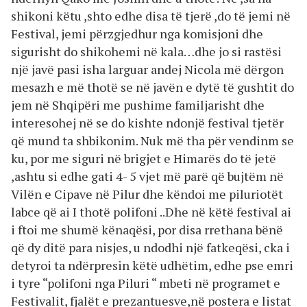
shikoni këtu ,shto edhe disa të tjerë ,do të jemi në
Festival, jemi përzgjedhur nga komisjoni dhe
sigurisht do shikohemi në kala…dhe jo si rastësi
një javë pasi isha larguar andej Nicola më dërgon
mesazh e më thotë se në javën e dytë të gushtit do
jem në Shqipëri me pushime familjarisht dhe
interesohej në se do kishte ndonjë festival tjetër
që mund ta shbikonim. Nuk më tha për vendinm se
ku, por me siguri në brigjet e Himarës do të jetë
,ashtu si edhe gati 4- 5 vjet më parë që bujtëm në
Vilën e Cipave në Pilur dhe këndoi me piluriotët
labce që ai I thotë polifoni ..Dhe në këtë festival ai
i ftoi me shumë kënaqësi, por disa rrethana bënë
që dy ditë para nisjes, u ndodhi një fatkeqësi, cka i
detyroi ta ndërpresin këtë udhëtim, edhe pse emri
i tyre “polifoni nga Piluri “ mbeti në programet e
Festivalit, fjalët e prezantuesve,në postera e listat