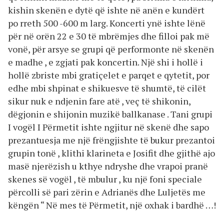
kishin skenën e dytë që ishte në anën e kundërt
po rreth 500 -600 m larg. Koncerti ynë ishte lënë
për në orën 22 e 30 të mbrëmjes dhe filloi pak më
vonë, për arsye se grupi që performonte në skenën
e madhe , e zgjati pak koncertin. Një shi i hollë i
hollë zbriste mbi gratiçelet e parqet e qytetit, por
edhe mbi shpinat e shikuesve të shumtë, të cilët
sikur nuk e ndjenin fare atë , veç të shikonin,
dëgjonin e shijonin muzikë ballkanase . Tani grupi
I vogël I Përmetit ishte ngjitur në skenë dhe sapo
prezantuesja me një frëngjishte të bukur prezantoi
grupin tonë , klithi klarineta e Josifit dhe gjithë ajo
masë njerëzish u kthye ndryshe dhe vrapoi pranë
skenes së vogël , të mbulur , ku një foni speciale
përcolli së pari zërin e Adrianës dhe Luljetës me
këngën “ Në mes të Përmetit, një oxhak i bardhë …!