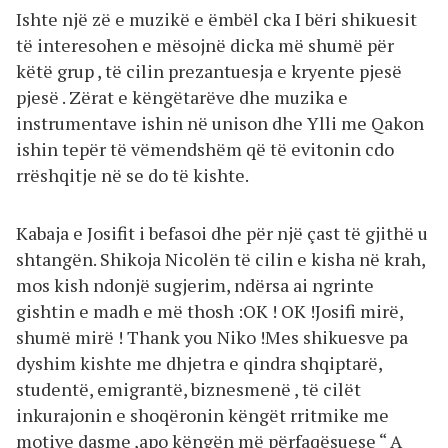
Ishte një zë e muzikë e ëmbël cka I bëri shikuesit
të interesohen e mësojnë dicka më shumë për
këtë grup , të cilin prezantuesja e kryente pjesë
pjesë . Zërat e këngëtarëve dhe muzika e
instrumentave ishin në unison dhe Ylli me Qakon
ishin tepër të vëmendshëm që të evitonin cdo
rrëshqitje në se do të kishte.
Kabaja e Josifit i befasoi dhe për një çast të gjithë u
shtangën. Shikoja Nicolën të cilin e kisha në krah,
mos kish ndonjë sugjerim, ndërsa ai ngrinte
gishtin e madh e më thosh :OK ! OK !Josifi mirë,
shumë mirë ! Thank you Niko !Mes shikuesve pa
dyshim kishte me dhjetra e qindra shqiptarë,
studentë, emigrantë, biznesmenë , të cilët
inkurajonin e shoqëronin këngët rritmike me
motive dasme ,apo këngën më përfaqësuese “ A