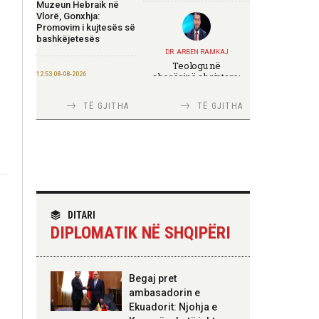
Muzeun Hebraik në
Vlorë, Gonxhja:
Promovim i kujtesës së
bashkëjetesës
DR. ARBEN RAMKAJ
Teologu në
12:53 08-08-2026
shoqërinë shqiptare:
ndërmjet formimit
IGJEO: Sot e nesër,
fetar dhe angazhimit
nivel rreziku i lartë për
TË GJITHA
TË GJITHA
publik
zjarre në tetë qarqe
12:43 08-08-2026
Zhvillohet në
Taxhikistan seminari i
TIRANA DIPLOMAT
leximit mbi librin e Xi
Italia Strategjike —
Jinpingut për
Ku është Shqipëria?
qeverisjen e Kinës
DITARI
DIPLOMATIK NË SHQIPËRI
11:56 08-08-2026
Për herë të parë,
Forcat e Armatosura
TIRANA DIPLOMAT
Begaj pret
me mjete taktike
“Shqipëria në BE,
ambasadorin e
“Made in Albania”
projekt më i madh se
Ekuadorit: Njohja e
amaneti i