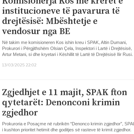
Komisionerja Kos me krerët e
institucioneve të pavarura të
drejtësisë: Mbështetje e
vendosur nga BE
Në takim me komisioneren Kos ishin kreu i SPAK, Altin Dumani,
Prokurori i Përgjithshëm Olsian Çela, Inspektori i Lartë i Drejtësisë,
Artur Metani, si dhe kryetari i Këshillit të Lartë të Drejtësisë Ilir Rusi.
13/03/2025 22:02
Zgjedhjet e 11 majit, SPAK fton
qytetarët: Denonconi krimin
zgjedhor
Prokuroria e Posaçme në rubrikën “Denonco krimin zgjedhor”, SPA
i kushton prioritet hetimit dhe goditjes së rasteve të krimit zgjedhor.