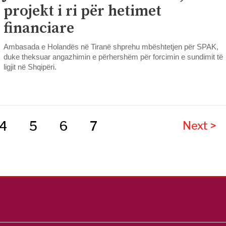
projekt i ri për hetimet
financiare
Ambasada e Holandës në Tiranë shprehu mbështetjen për SPAK,
duke theksuar angazhimin e përhershëm për forcimin e sundimit të
ligjit në Shqipëri.
4
5
6
7
Next >