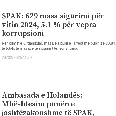
SPAK: 629 masa sigurimi për
vitin 2024, 5.1 % për vepra
korrupsioni
Për krimin e Organizuar, masa e sigurisë “arrest me burg” zë 30.8
të totalit të masave të sigurimit të regjistruara.
24/02/2025 11:30
Ambasada e Holandës:
Mbështesim punën e
jashtëzakonshme të SPAK,