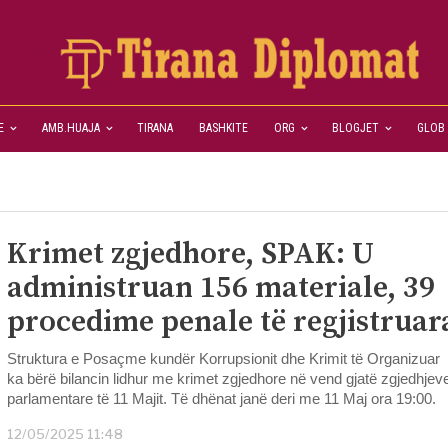
E
AMB.HUAJA
TIRANA
BASHKITE
ORG
BLOGJET
GLOB
Krimet zgjedhore, SPAK: U
administruan 156 materiale, 39
procedime penale të regjistruar
Struktura e Posaçme kundër Korrupsionit dhe Krimit të Organizuar
ka bërë bilancin lidhur me krimet zgjedhore në vend gjatë zgjedhjev
parlamentare të 11 Majit. Të dhënat janë deri me 11 Maj ora 19:00.
12/05/2025 11:48