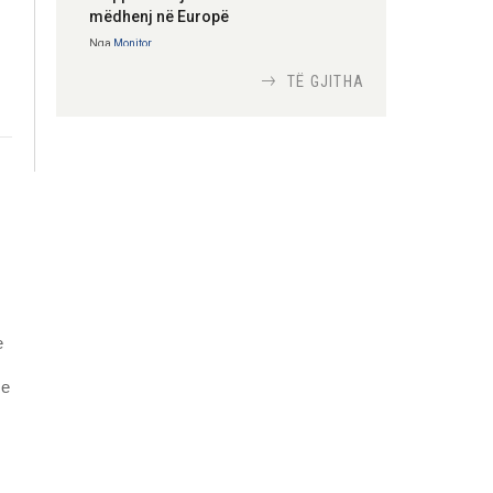
mëdhenj në Europë
Nga
Monitor
TË GJITHA
Si bisedojnë trupat
ushtarake izraelite me
robotët?
Nga
TiranaDiplomat.com
Si po e luftojnë
terrorizmin shërbimet
inteligjente izraelite
Nga
Or Shalom
e
me