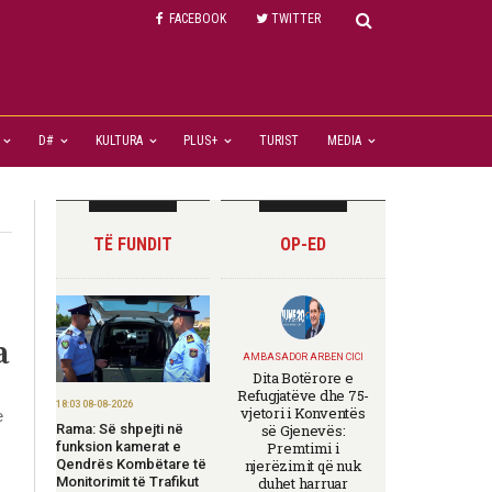
FACEBOOK
TWITTER
D#
KULTURA
PLUS+
TURIST
MEDIA
TË FUNDIT
OP-ED
a
AMBASADOR ARBEN CICI
Dita Botërore e
Refugjatëve dhe 75-
18:03 08-08-2026
vjetori i Konventës
e
Rama: Së shpejti në
së Gjenevës:
funksion kamerat e
Premtimi i
Qendrës Kombëtare të
njerëzimit që nuk
Monitorimit të Trafikut
duhet harruar