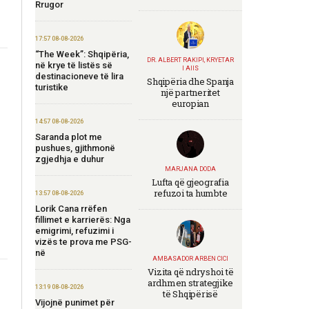
Rrugor
17:57 08-08-2026
“The Week”: Shqipëria,
DR. ALBERT RAKIPI, KRYETAR
në krye të listës së
I AIIS
destinacioneve të lira
Shqipëria dhe Spanja
turistike
një partneritet
europian
14:57 08-08-2026
Saranda plot me
pushues, gjithmonë
zgjedhja e duhur
MARJANA DODA
Lufta që gjeografia
refuzoi ta humbte
13:57 08-08-2026
Lorik Cana rrëfen
fillimet e karrierës: Nga
emigrimi, refuzimi i
vizës te prova me PSG-
në
AMBASADOR ARBEN CICI
Vizita që ndryshoi të
ardhmen strategjike
13:19 08-08-2026
të Shqipërisë
Vijojnë punimet për