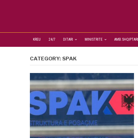
KREU
24/7
DITARI
MINISTRITE
AMB.SHQIPTAR
CATEGORY:
SPAK