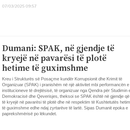
07/03/2025 09:57
Dumani: SPAK, në gjendje të
kryejë në pavarësi të plotë
hetime të guximshme
Kreu i Strukturës së Posaçme kundër Korrupsionit dhe Krimit të
Organizuar (SPAK) i pranishëm në një aktivitet mbi performancën e
institucioneve të drejtësisë, të organizuar nga Qendra për Studimin 
Demokracisë dhe Qeverisjes, theksoi se SPAK është në gjendje që
të kryejë në pavarësi të plotë dhe në respektim të Kushtetutës heti
të guximshme edhe ndaj zyrtarëve të lartë. Sipas Dumanit epoka e
paprekshmërisë po lëkundet.