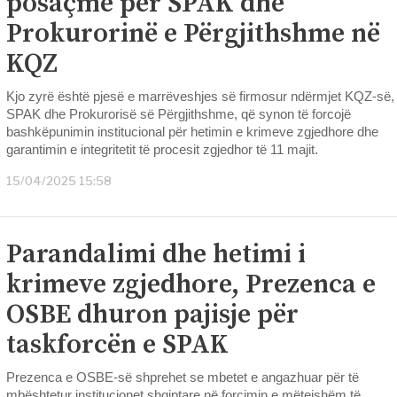
posaçme për SPAK dhe
Prokurorinë e Përgjithshme në
KQZ
Kjo zyrë është pjesë e marrëveshjes së firmosur ndërmjet KQZ-së,
SPAK dhe Prokurorisë së Përgjithshme, që synon të forcojë
bashkëpunimin institucional për hetimin e krimeve zgjedhore dhe
garantimin e integritetit të procesit zgjedhor të 11 majit.
15/04/2025 15:58
Parandalimi dhe hetimi i
krimeve zgjedhore, Prezenca e
OSBE dhuron pajisje për
taskforcën e SPAK
Prezenca e OSBE-së shprehet se mbetet e angazhuar për të
mbështetur institucionet shqiptare në forcimin e mëtejshëm të