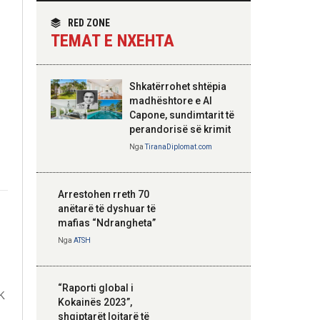
themelimit të Urdhrit
homologun kroat, në
të Skënderbeut
fokus bashkëpunimi
RED ZONE
dypalësh
TEMAT E NXEHTA
Nga
Tirana Diplomat
Shkatërrohet shtëpia
Hoxha takim me
madhështore e Al
zyrtarë të lartë të
Capone, sundimtarit të
DASH: Angazhim i
perandorisë së krimit
përbashkët për
Nga
TiranaDiplomat.com
forcimin e partneritetit
strategjik
Nga
Tirana Diplomat
Arrestohen rreth 70
anëtarë të dyshuar të
mafias “Ndrangheta”
Nga
ATSH
“Raporti global i
K
Kokainës 2023”,
shqiptarët lojtarë të