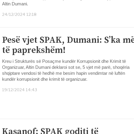
Altin Dumani.
24/12/2024 12:18
Pesë vjet SPAK, Dumani: S’ka m
të paprekshëm!
Kreu i Strukturës së Posaçme kundër Korrupsionit dhe Krimit të
Organizuar, Altin Dumani deklaroi sot se, 5 vjet më parë, shoqëria
shqiptare vendosi të hedhë me besim hapin vendimtar në luftën
kundër korrupsionit dhe krimit të organizuar.
19/12/2024 14:43
Kasanof: SPAK goditi të