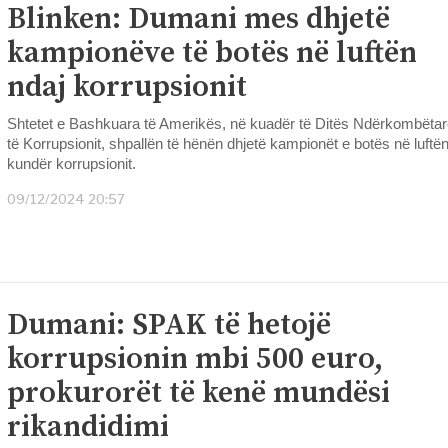
Blinken: Dumani mes dhjetë
kampionëve të botës në luftën
ndaj korrupsionit
Shtetet e Bashkuara të Amerikës, në kuadër të Ditës Ndërkombëta
të Korrupsionit, shpallën të hënën dhjetë kampionët e botës në luftë
kundër korrupsionit.
09/12/2024 20:57
Dumani: SPAK të hetojë
korrupsionin mbi 500 euro,
prokurorët të kenë mundësi
rikandidimi