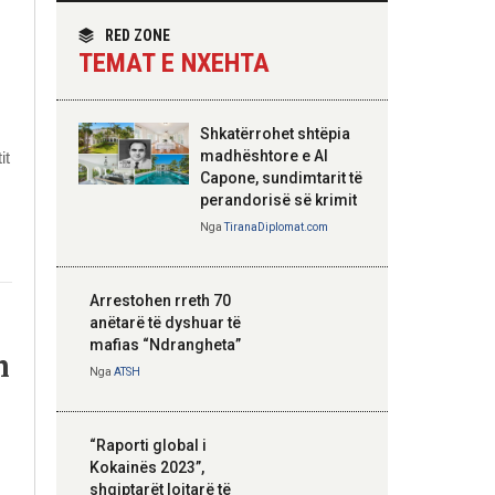
themelimit të Urdhrit
homologun kroat, në
të Skënderbeut
fokus bashkëpunimi
RED ZONE
dypalësh
TEMAT E NXEHTA
Nga
Tirana Diplomat
Shkatërrohet shtëpia
Hoxha takim me
madhështore e Al
it
zyrtarë të lartë të
Capone, sundimtarit të
DASH: Angazhim i
perandorisë së krimit
përbashkët për
Nga
TiranaDiplomat.com
forcimin e partneritetit
strategjik
Nga
Tirana Diplomat
Arrestohen rreth 70
anëtarë të dyshuar të
mafias “Ndrangheta”
n
Nga
ATSH
“Raporti global i
Kokainës 2023”,
shqiptarët lojtarë të