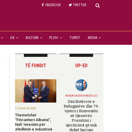
FACEBOOK
TWITTER
D#
KULTURA
PLUS+
TURIST
MEDIA
TË FUNDIT
OP-ED
AMBASADOR ARBEN CICI
Dita Botërore e
Refugjatëve dhe 75-
17:26 05-08-2026
vjetori i Konventës
Themelohet
së Gjenevës:
“Fincantieri Albania”,
Premtimi i
Nufi: Investim për
njerëzimit që nuk
zhvillimin e industrisë
duhet harruar