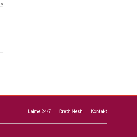
të
Lajme 24/7
Rreth Nesh
Kontakt