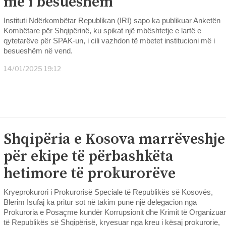
më i besueshëm
Instituti Ndërkombëtar Republikan (IRI) sapo ka publikuar Anketën
Kombëtare për Shqipërinë, ku spikat një mbështetje e lartë e
qytetarëve për SPAK-un, i cili vazhdon të mbetet institucioni më i
besueshëm në vend.
14/01/2025 19:12
Shqipëria e Kosova marrëveshje
për ekipe të përbashkëta
hetimore të prokurorëve
Kryeprokurori i Prokurorisë Speciale të Republikës së Kosovës,
Blerim Isufaj ka pritur sot në takim pune një delegacion nga
Prokuroria e Posaçme kundër Korrupsionit dhe Krimit të Organizuar
të Republikës së Shqipërisë, kryesuar nga kreu i kësaj prokurorie,