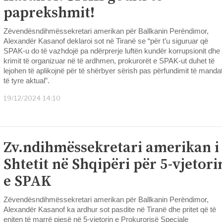
paprekshmit!
Zëvendësndihmëssekretari amerikan për Ballkanin Perëndimor,
Alexandër Kasanof deklaroi sot në Tiranë se “për t’u siguruar që
SPAK-u do të vazhdojë pa ndërprerje luftën kundër korrupsionit dhe
krimit të organizuar në të ardhmen, prokurorët e SPAK-ut duhet të
lejohen të aplikojnë për të shërbyer sërish pas përfundimit të mandat
të tyre aktual”.
19/12/2024 14:10
Zv.ndihmëssekretari amerikan i
Shtetit në Shqipëri për 5-vjetori
e SPAK
Zëvendësndihmëssekretari amerikan për Ballkanin Perëndimor,
Alexandër Kasanof ka ardhur sot pasdite në Tiranë dhe pritet që të
enjten të marrë pjesë në 5-vjetorin e Prokurorisë Speciale