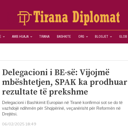
E
AMB.HUAJA
TIRANA
BASHKITE
ORG
BLOGJET
GLOB
Delegacioni i BE-së: Vijojmë
mbështetjen, SPAK ka prodhuar
rezultate të prekshme
Delegacioni i Bashkimit Europian në Tiranë konfirmoi sot se do të
vazhdojë ndihmën për Shqipërinë, veçanërisht për Reformën në
Drejtësi.
06/02/2025 18:49