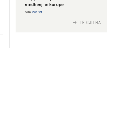
mëdhenj në Europë
Nga
Monitor
TË GJITHA
Si bisedojnë trupat
ushtarake izraelite me
robotët?
Nga
TiranaDiplomat.com
Si po e luftojnë
terrorizmin shërbimet
inteligjente izraelite
Nga
Or Shalom