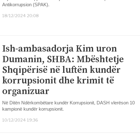
Antikorrupsion (SPAK).
18/12/2024 20:08
Ish-ambasadorja Kim uron
Dumanin, SHBA: Mbështetje
Shqipërisë në luftën kundër
korrupsionit dhe krimit të
organizuar
Në Ditën Ndërkombëtare kundër Korrupsionit, DASH vlerëson 10
kampionë kundër korrupsionit.
10/12/2024 19:36