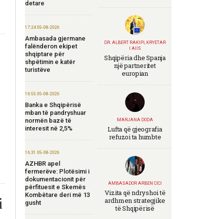
detare
17:24 05-08-2026
Ambasada gjermane
DR. ALBERT RAKIPI, KRYETAR
falënderon ekipet
I AIIS
shqiptare për
Shqipëria dhe Spanja
shpëtimin e katër
një partneritet
turistëve
europian
16:55 05-08-2026
Banka e Shqipërisë
mban të pandryshuar
normën bazë të
MARJANA DODA
interesit në 2,5%
Lufta që gjeografia
refuzoi ta humbte
16:31 05-08-2026
AZHBR apel
fermerëve: Plotësimi i
dokumentacionit për
AMBASADOR ARBEN CICI
përfituesit e Skemës
Vizita që ndryshoi të
Kombëtare deri më 13
i
ardhmen strategjike
gusht
të Shqipërisë