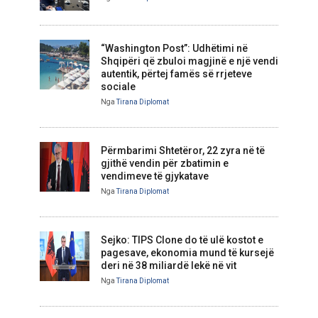
“Washington Post”: Udhëtimi në
Shqipëri që zbuloi magjinë e një vendi
autentik, përtej famës së rrjeteve
sociale
Nga
Tirana Diplomat
Përmbarimi Shtetëror, 22 zyra në të
gjithë vendin për zbatimin e
vendimeve të gjykatave
Nga
Tirana Diplomat
Sejko: TIPS Clone do të ulë kostot e
pagesave, ekonomia mund të kursejë
deri në 38 miliardë lekë në vit
Nga
Tirana Diplomat