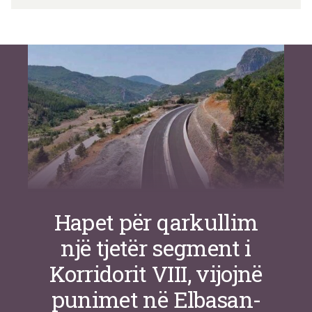
Si po e luftojnë terrorizmin shërbimet
inteligjente izraelite
Nga
Or Shalom
Hapet për qarkullim
një tjetër segment i
Korridorit VIII, vijojnë
punimet në Elbasan-