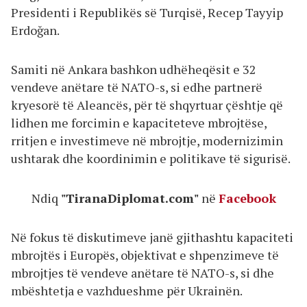
Presidenti i Republikës së Turqisë, Recep Tayyip
Erdoğan.
Samiti në Ankara bashkon udhëheqësit e 32
vendeve anëtare të NATO-s, si edhe partnerë
kryesorë të Aleancës, për të shqyrtuar çështje që
lidhen me forcimin e kapaciteteve mbrojtëse,
rritjen e investimeve në mbrojtje, modernizimin
ushtarak dhe koordinimin e politikave të sigurisë.
Ndiq
"TiranaDiplomat.com"
në
Facebook
Në fokus të diskutimeve janë gjithashtu kapaciteti
mbrojtës i Europës, objektivat e shpenzimeve të
mbrojtjes të vendeve anëtare të NATO-s, si dhe
mbështetja e vazhdueshme për Ukrainën.