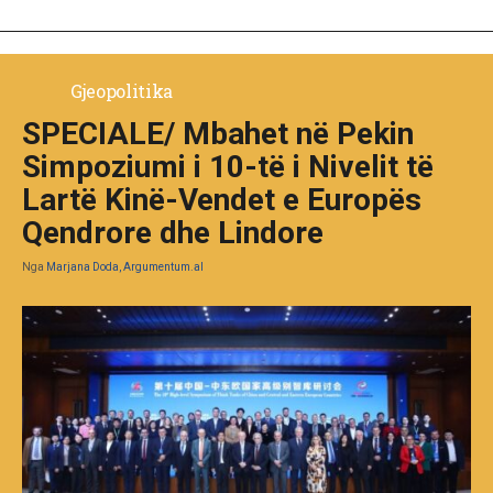
Gjeopolitika
SPECIALE/ Mbahet në Pekin
Simpoziumi i 10-të i Nivelit të
Lartë Kinë-Vendet e Europës
Qendrore dhe Lindore
Nga
Marjana Doda, Argumentum.al