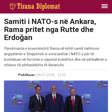
Samiti i NATO-s në Ankara,
Rama pritet nga Rutte dhe
Erdoğan
Pjesëmarrja e kryeministrit Rama në këtë samit riafirmon
angazhimin e Shqipërisë si vend anëtar i NATO-s për të
kontribuar në forcimin e sigurisë kolektive dhe në përballimin e
sfidave të përbashkëta të Aleancës.
Publikuar:
08.07.2026 - 11:25