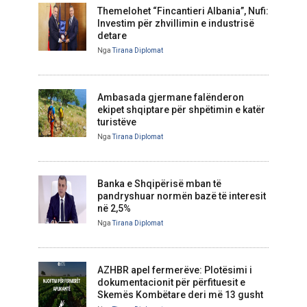
Themelohet “Fincantieri Albania”, Nufi:
Investim për zhvillimin e industrisë
detare
Nga
Tirana Diplomat
Ambasada gjermane falënderon
ekipet shqiptare për shpëtimin e katër
turistëve
Nga
Tirana Diplomat
Banka e Shqipërisë mban të
pandryshuar normën bazë të interesit
në 2,5%
Nga
Tirana Diplomat
AZHBR apel fermerëve: Plotësimi i
dokumentacionit për përfituesit e
Skemës Kombëtare deri më 13 gusht