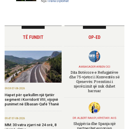
Nga
Tirana Diplomat
TË FUNDIT
OP-ED
AMBASADOR ARBEN CICI
Dita Botërore e Refugjatëve
dhe 75-vjetori i Konventës së
Gjenevës: Premtimi i
njerëzimit që nuk duhet
09:59 07-08-2026
harruar
Hapet për qarkullim një tjetër
segment i Korridorit VIII, vijojnë
punimet në Elbasan-Qafë Thanë
DR. ALBERT RAKIPI, KRYETAR I AIIS
09:47 07-08-2026
Shqipëria dhe Spanja një
MM: 30 vatra zjarri në 24 orë, 8
partneritet europian