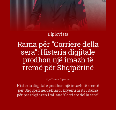
Diplovista
Rama për ”Corriere della
sera”: Histeria digjitale
prodhon një imazh të
rremë për Shqipërinë
Nga
Tirana Diplomat
Histeria digjitale prodhon një imazh të rremë
për Shqipërinë, deklaroi kryeministri Rama
për prestigjiozen italiane ”Corriere della sera”.