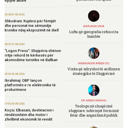
vijojnë aktive
09:44 07-08-2026
Shkodrani: Kujdesi për fëmijët
dhe personat me sëmundje
MARJANA DODA
kronike ndaj ekspozimit në diell
Lufta që gjeografia refuzoi ta
humbte
08:47 07-08-2026
“Logos Press”: Shqipëria shënon
rritje rekord të kërkesës për
akomodime turistike në Ballkan
AMBASADOR ARBEN CICI
Vizita që ndryshoi të ardhmen
strategjike të Shqipërisë
20:50 06-08-2026
Ibrahimaj: OBP lançon
platformën e re elektronike të
prokurimeve
DR. ARBEN RAMKAJ
19:50 06-08-2026
Teologu në shoqërinë
shqiptare: ndërmjet formimit
Koçiu: Elbasani, destinacion i
fetar dhe angazhimit publik
rëndësishëm dhe motor i
zhvillimit ekonomik të vendit