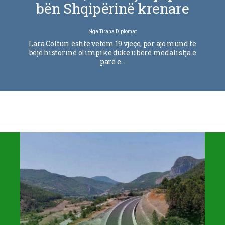
bën Shqipërinë krenare
Nga
Tirana Diplomat
Lara Colturi është vetëm 19 vjeçe, por ajo mund të
bëjë historinë olimpike duke u bërë medalistja e
parë e…