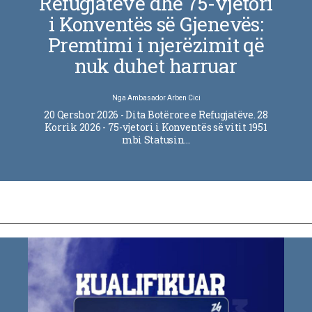
Refugjatëve dhe 75-vjetori
i Konventës së Gjenevës:
Premtimi i njerëzimit që
nuk duhet harruar
Nga
Ambasador Arben Cici
20 Qershor 2026 - Dita Botërore e Refugjatëve. 28
Korrik 2026 - 75-vjetori i Konventës së vitit 1951
mbi Statusin…