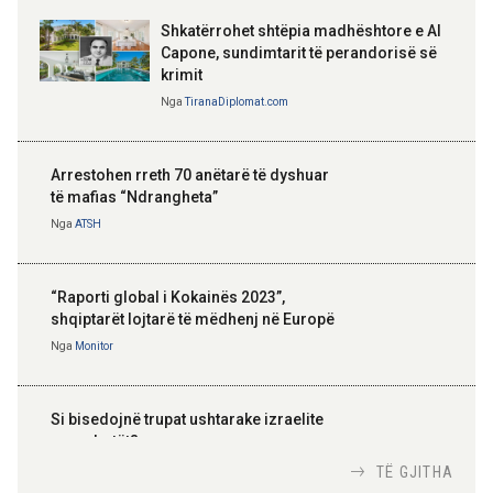
Shkatërrohet shtëpia madhështore e Al
Capone, sundimtarit të perandorisë së
krimit
Nga
TiranaDiplomat.com
Arrestohen rreth 70 anëtarë të dyshuar
të mafias “Ndrangheta”
Nga
ATSH
“Raporti global i Kokainës 2023”,
shqiptarët lojtarë të mëdhenj në Europë
Nga
Monitor
Si bisedojnë trupat ushtarake izraelite
me robotët?
Nga
TiranaDiplomat.com
TË GJITHA