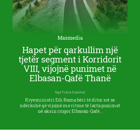
Masmedia
Hapet për qarkullim një
tjetër segment i Korridorit
VIII, vijojnë punimet në
Elbasan-Qafë Thanë
Nga
Tirana Diplomat
Kryeministri Edi Rama bëri të ditur sot se
ndërkohë që vijojnë me ritme të larta punimet
në aksin rrugor Elbasan-Qafë…