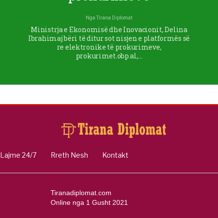
Nga
Tirana Diplomat
Ministrja e Ekonomisë dhe Inovacionit, Delina
Ibrahimaj bëri të ditur sot nisjen e platformës së
re elektronike të prokurimeve,
prokurimet.obp.al,…
Lajme 24/7
Rreth Nesh
Kontakt
Tiranadiplomat.com
Online nga 1 Gusht 2021