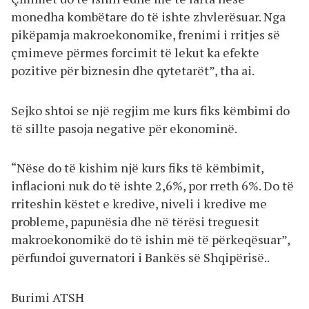
monedha kombëtare do të ishte zhvlerësuar. Nga
pikëpamja makroekonomike, frenimi i rritjes së
çmimeve përmes forcimit të lekut ka efekte
pozitive për biznesin dhe qytetarët”, tha ai.
Sejko shtoi se një regjim me kurs fiks këmbimi do
të sillte pasoja negative për ekonominë.
“Nëse do të kishim një kurs fiks të këmbimit,
inflacioni nuk do të ishte 2,6%, por rreth 6%. Do të
rriteshin këstet e kredive, niveli i kredive me
probleme, papunësia dhe në tërësi treguesit
makroekonomikë do të ishin më të përkeqësuar”,
përfundoi guvernatori i Bankës së Shqipërisë..
Burimi ATSH