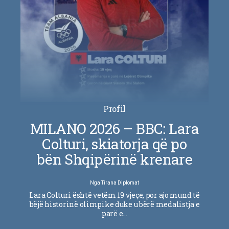
Profil
MILANO 2026 – BBC: Lara
Colturi, skiatorja që po
bën Shqipërinë krenare
Nga
Tirana Diplomat
Lara Colturi është vetëm 19 vjeçe, por ajo mund të
bëjë historinë olimpike duke u bërë medalistja e
parë e…