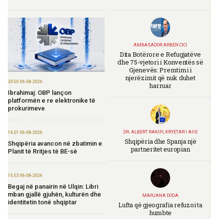
AMBASADOR ARBEN CICI
Dita Botërore e Refugjatëve
dhe 75-vjetori i Konventës së
Gjenevës: Premtimi i
njerëzimit që nuk duhet
20:50 06-08-2026
harruar
Ibrahimaj: OBP lançon
platformën e re elektronike të
prokurimeve
DR. ALBERT RAKIPI, KRYETAR I AIIS
16:51 06-08-2026
Shqipëria dhe Spanja një
Shqipëria avancon në zbatimin e
partneritet europian
Planit të Rritjes të BE-së
15:53 06-08-2026
Begaj në panairin në Ulqin: Libri
mban gjallë gjuhën, kulturën dhe
MARJANA DODA
identitetin tonë shqiptar
Lufta që gjeografia refuzoi ta
humbte