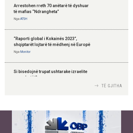
Arrestohen rreth 70 anëtarë të dyshuar
të mafias “Ndrangheta”
Nga
ATSH
“Raporti global i Kokainës 2023”,
shqiptarët lojtarë të mëdhenj në Europë
Nga
Monitor
Si bisedojnë trupat ushtarake izraelite
me robotët?
Nga
TiranaDiplomat.com
TË GJITHA
Si po e luftojnë terrorizmin shërbimet
inteligjente izraelite
Nga
Or Shalom