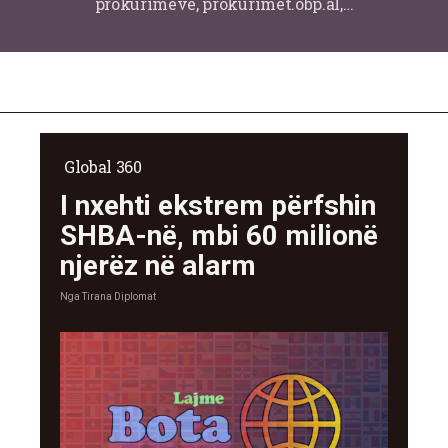
prokurimeve, prokurimet.obp.al,…
Global 360
I nxehti ekstrem përfshin
SHBA-në, mbi 60 milionë
njerëz në alarm
Nga
Tirana Diplomat