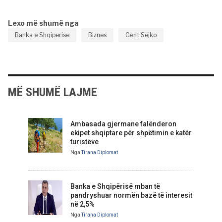
Lexo më shumë nga
Banka e Shqiperise
Biznes
Gent Sejko
MË SHUMË LAJME
Ambasada gjermane falënderon
ekipet shqiptare për shpëtimin e katër
turistëve
Nga
Tirana Diplomat
Banka e Shqipërisë mban të
pandryshuar normën bazë të interesit
në 2,5%
Nga
Tirana Diplomat