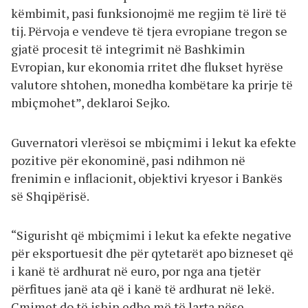
këmbimit, pasi funksionojmë me regjim të lirë të
tij. Përvoja e vendeve të tjera evropiane tregon se
gjatë procesit të integrimit në Bashkimin
Evropian, kur ekonomia rritet dhe flukset hyrëse
valutore shtohen, monedha kombëtare ka prirje të
mbiçmohet”, deklaroi Sejko.
Guvernatori vlerësoi se mbiçmimi i lekut ka efekte
pozitive për ekonominë, pasi ndihmon në
frenimin e inflacionit, objektivi kryesor i Bankës
së Shqipërisë.
“Sigurisht që mbiçmimi i lekut ka efekte negative
për eksportuesit dhe për qytetarët apo bizneset që
i kanë të ardhurat në euro, por nga ana tjetër
përfitues janë ata që i kanë të ardhurat në lekë.
Çmimet do të ishin edhe më të larta nëse