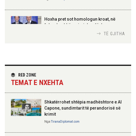
AMER JUKA
100-vjetori i themelimit të
Hoxha pret sot homologun kroat, në
Urdhrit të Skënderbeut
fokus bashkëpunimi dypalësh
Nga
Tirana Diplomat
TË GJITHA
Hoxha takim me zyrtarë të lartë të DASH:
Angazhim i përbashkët për forcimin e
partneritetit strategjik
Nga
Tirana Diplomat
RED ZONE
TEMAT E NXEHTA
Shkatërrohet shtëpia madhështore e Al
Capone, sundimtarit të perandorisë së
krimit
Nga
TiranaDiplomat.com