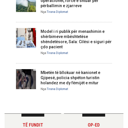
operacionet, forcë e shtuar për
përballimin e zjarreve
Nga
Tirana Diplomat
Model i ri publik për menaxhimin e
shërbimeve mbështetëse
shëndetësore, Sala: Cilësi e siguri për
çdo pacient
Nga
Tirana Diplomat
Mbetën të bllokuar në kanionet e
Gjipesë, policia shpëton turistin
holandez me dy fëmijët e mitur
Nga
Tirana Diplomat
TË FUNDIT
OP-ED