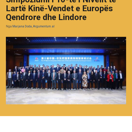
Lartë Kinë-Vendet e Europës
Qendrore dhe Lindore
Nga
Marjana Doda, Argumentum.al