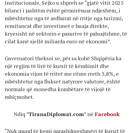
Institucionale, Sejko u shpreh se “gjatë vitit 2025
bilanci i jashtëm është përmirësuar ndjeshëm, i
mbështetur nga të ardhurat në rritje nga turizmi,
remitancat dhe investimet e huaja direkte,
kryesisht në sektorin e pasurive të paluajtshme, të
cilat kanë sjellë miliarda euro në ekonomi”.
Guvernatori theksoi se, për sa kohë Shqipëria ka
një regjim të lirë të kursit të këmbimit dhe
ekonomia vijon të rritet me ritme rreth 3,8%, e
mbështetur nga flukset natyrore valutore, është
normale që monedha kombëtare të vijojë të
mbiçmohet.
Ndiq
"TiranaDiplomat.com"
në
Facebook
“Nuk mund të kemi parashikueshmëri të kursit të