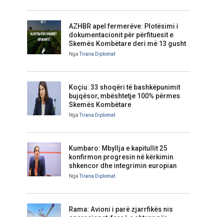
AZHBR apel fermerëve: Plotësimi i
dokumentacionit për përfituesit e
Skemës Kombëtare deri më 13 gusht
Nga
Tirana Diplomat
Koçiu: 33 shoqëri të bashkëpunimit
bujqësor, mbështetje 100% përmes
Skemës Kombëtare
Nga
Tirana Diplomat
Kumbaro: Mbyllja e kapitullit 25
konfirmon progresin në kërkimin
shkencor dhe integrimin europian
Nga
Tirana Diplomat
Rama: Avioni i parë zjarrfikës nis