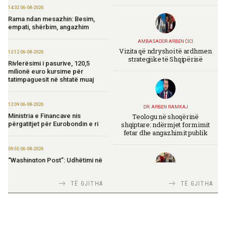
14:32 06-08-2026
Rama ndan mesazhin: Besim,
empati, shërbim, angazhim
AMBASADOR ARBEN CICI
Vizita që ndryshoi të ardhmen
12:12 06-08-2026
strategjike të Shqipërisë
Rivlerësimi i pasurive, 120,5
milionë euro kursime për
tatimpaguesit në shtatë muaj
12:09 06-08-2026
DR. ARBEN RAMKAJ
Teologu në shoqërinë
Ministria e Financave nis
shqiptare: ndërmjet formimit
përgatitjet për Eurobondin e ri
fetar dhe angazhimit publik
09:55 06-08-2026
“Washington Post”: Udhëtimi në
Shqipëri që zbuloi magjinë e një
vendi autentik, përtej famës së
TIRANA DIPLOMAT
TË GJITHA
TË GJITHA
rrjeteve sociale
Italia Strategjike — Ku është
Shqipëria?
09:52 06-08-2026
Përmbarimi Shtetëror, 22 zyra në