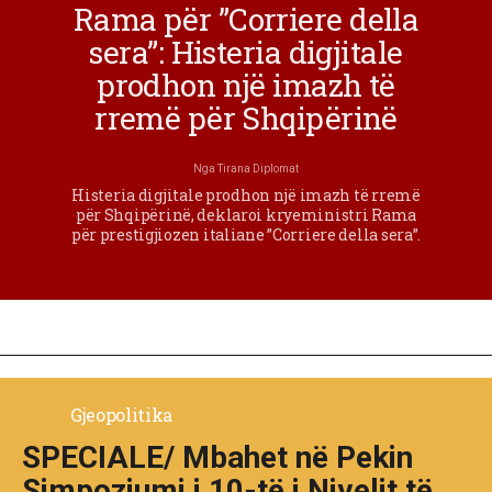
Rama për ”Corriere della
sera”: Histeria digjitale
prodhon një imazh të
rremë për Shqipërinë
Nga
Tirana Diplomat
Histeria digjitale prodhon një imazh të rremë
për Shqipërinë, deklaroi kryeministri Rama
për prestigjiozen italiane ”Corriere della sera”.
Gjeopolitika
SPECIALE/ Mbahet në Pekin
Simpoziumi i 10-të i Nivelit të