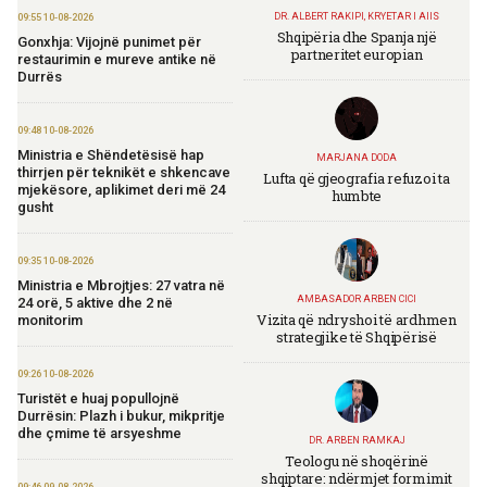
DR. ALBERT RAKIPI, KRYETAR I AIIS
09:55 10-08-2026
Shqipëria dhe Spanja një
Gonxhja: Vijojnë punimet për
partneritet europian
restaurimin e mureve antike në
Durrës
09:48 10-08-2026
Ministria e Shëndetësisë hap
MARJANA DODA
thirrjen për teknikët e shkencave
Lufta që gjeografia refuzoi ta
mjekësore, aplikimet deri më 24
humbte
gusht
09:35 10-08-2026
Ministria e Mbrojtjes: 27 vatra në
AMBASADOR ARBEN CICI
24 orë, 5 aktive dhe 2 në
Vizita që ndryshoi të ardhmen
monitorim
strategjike të Shqipërisë
09:26 10-08-2026
Turistët e huaj popullojnë
Durrësin: Plazh i bukur, mikpritje
dhe çmime të arsyeshme
DR. ARBEN RAMKAJ
Teologu në shoqërinë
shqiptare: ndërmjet formimit
09:46 09-08-2026