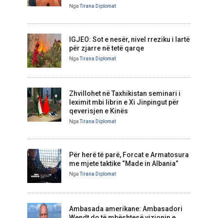
Nga
Tirana Diplomat
IGJEO: Sot e nesër, nivel rreziku i lartë
për zjarre në tetë qarqe
Nga
Tirana Diplomat
Zhvillohet në Taxhikistan seminari i
leximit mbi librin e Xi Jinpingut për
qeverisjen e Kinës
Nga
Tirana Diplomat
Për herë të parë, Forcat e Armatosura
me mjete taktike “Made in Albania”
Nga
Tirana Diplomat
Ambasada amerikane: Ambasadori
Wendt do të mbështesë vizionin e