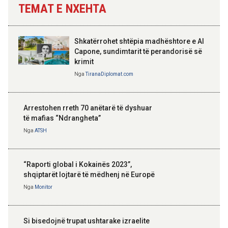
TEMAT E NXEHTA
Shkatërrohet shtëpia madhështore e Al
Capone, sundimtarit të perandorisë së
krimit
Nga
TiranaDiplomat.com
Arrestohen rreth 70 anëtarë të dyshuar
të mafias “Ndrangheta”
Nga
ATSH
“Raporti global i Kokainës 2023”,
shqiptarët lojtarë të mëdhenj në Europë
Nga
Monitor
Si bisedojnë trupat ushtarake izraelite