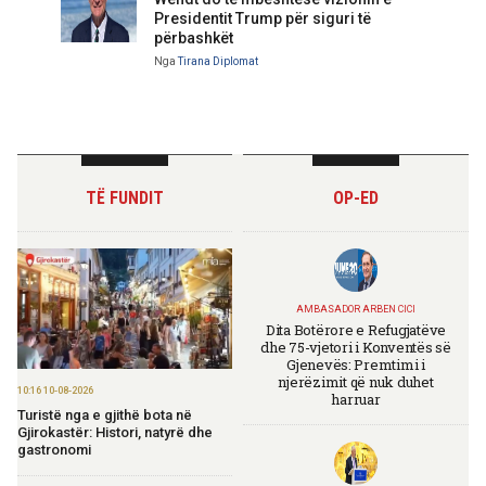
Presidentit Trump për siguri të
përbashkët
Nga
Tirana Diplomat
TË FUNDIT
OP-ED
AMBASADOR ARBEN CICI
Dita Botërore e Refugjatëve
dhe 75-vjetori i Konventës së
Gjenevës: Premtimi i
njerëzimit që nuk duhet
10:16 10-08-2026
harruar
Turistë nga e gjithë bota në
Gjirokastër: Histori, natyrë dhe
gastronomi