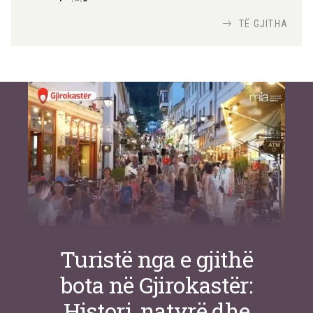
me robotët?
Nga
TiranaDiplomat.com
TË GJITHA
Si po e luftojnë terrorizmin shërbimet
inteligjente izraelite
Nga
Or Shalom
Turistë nga e gjithë
bota në Gjirokastër:
Histori, natyrë dhe