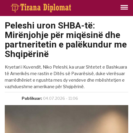
Peleshi uron SHBA-të:
Mirënjohje për miqësinë dhe
partneritetin e palëkundur me
Shqipërinë
Kryetari i Kuvendit, Niko Peleshi, ka uruar Shtetet e Bashkuara
të Amerikës me rastin e Ditës së Pavarësisë, duke vlerësuar
marrëdhëniet e ngushta mes dy vendeve dhe mbështetjen e
vazhdueshme amerikane për Shqipërinë.
Publikuar:
04.07.2026 - 11:06