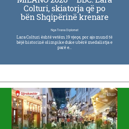
Colturi, skiatorja që po
bën Shqipërinë krenare
Nga
Tirana Diplomat
Lara Colturi është vetëm 19 vjeçe, por ajo mund të
bëjë historinë olimpike duke u bërë medalistja e
parë e…