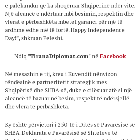
e palëkundur që ka shoqëruar Shqipërinë ndër vite.
Një aleancë e ndërtuar mbi besimin, respektin dhe
vlerat e përbashkëta mbetet garanci për një të
ardhme edhe më të fortë. Happy Independence
Day!”, shkruan Peleshi.
Ndiq
"TiranaDiplomat.com"
në
Facebook
Në mesazhin e tij, kreu i Kuvendit nënvizon
rëndësinë e partneritetit strategjik mes
Shqipërisë dhe SHBA-së, duke e cilësuar atë si një
aleancë të bazuar në besim, respekt të ndërsjellë
dhe vlera të përbashkëta.
Ky është përvjetori i 250-të i Ditës së Pavarësisë së
SHBA. Deklarata e Pavarësisë së Shteteve të