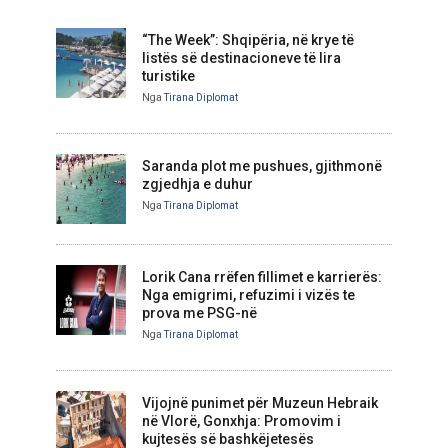
“The Week”: Shqipëria, në krye të
listës së destinacioneve të lira
turistike
Nga
Tirana Diplomat
Saranda plot me pushues, gjithmonë
zgjedhja e duhur
Nga
Tirana Diplomat
Lorik Cana rrëfen fillimet e karrierës:
Nga emigrimi, refuzimi i vizës te
prova me PSG-në
Nga
Tirana Diplomat
Vijojnë punimet për Muzeun Hebraik
në Vlorë, Gonxhja: Promovim i
kujtesës së bashkëjetesës