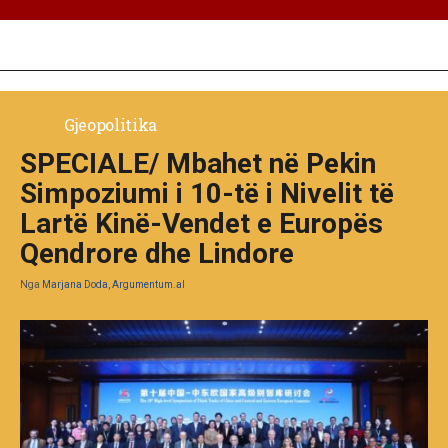
Gjeopolitika
SPECIALE/ Mbahet në Pekin
Simpoziumi i 10-të i Nivelit të
Lartë Kinë-Vendet e Europës
Qendrore dhe Lindore
Nga
Marjana Doda, Argumentum.al