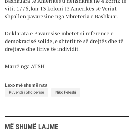
Bashkuara të Amerikës u nënshkrua në 4 korrik të
vitit 1776, kur 13 koloni të Amerikës së Veriut
shpallën pavarësinë nga Mbretëria e Bashkuar.
Deklarata e Pavarësisë mbetet si referencë e
demokracisë solide, e shtetit të së drejtës dhe të
drejtave dhe lirive të individit.
Marrë nga ATSH
Lexo më shumë nga
Kuvendi i Shqiperise
Niko Peleshi
MË SHUMË LAJME