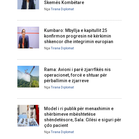
Skemës Kombëtare
Nga
Tirana Diplomat
Kumbaro: Mbyllja e kapitullit 25
konfirmon progresin në kërkimin
shkencor dhe integrimin europian
Nga
Tirana Diplomat
Rama: Avioni i parë zjarrfikës nis
operacionet, forcë e shtuar për
përballimin e zjarreve
Nga
Tirana Diplomat
Model i ri publik për menaxhimin e
shërbimeve mbështetëse
shëndetësore, Sala: Cilësi e siguri për
çdo pacient
Nga
Tirana Diplomat