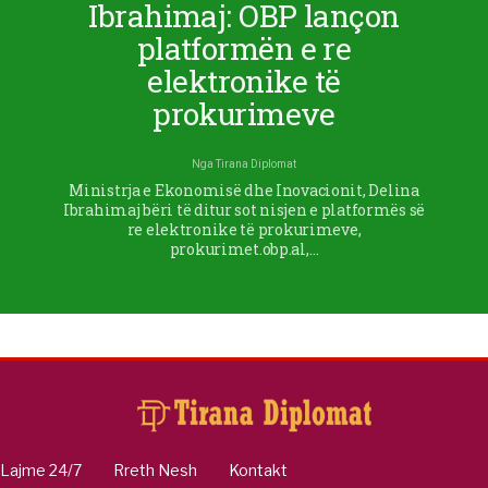
Ibrahimaj: OBP lançon
platformën e re
elektronike të
prokurimeve
Nga
Tirana Diplomat
Ministrja e Ekonomisë dhe Inovacionit, Delina
Ibrahimaj bëri të ditur sot nisjen e platformës së
re elektronike të prokurimeve,
prokurimet.obp.al,…
Lajme 24/7
Rreth Nesh
Kontakt