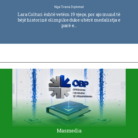
Nga
Tirana Diplomat
Lara Colturi është vetëm 19 vjeçe, por ajo mund të
bëjë historinë olimpike duke u bërë medalistja e
parë e…
Masmedia