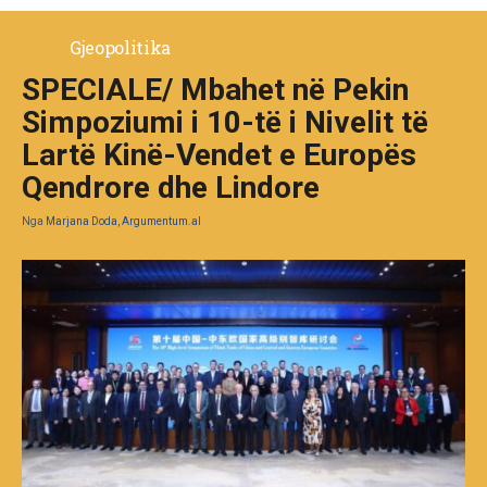
Gjeopolitika
SPECIALE/ Mbahet në Pekin
Simpoziumi i 10-të i Nivelit të
Lartë Kinë-Vendet e Europës
Qendrore dhe Lindore
Nga
Marjana Doda, Argumentum.al