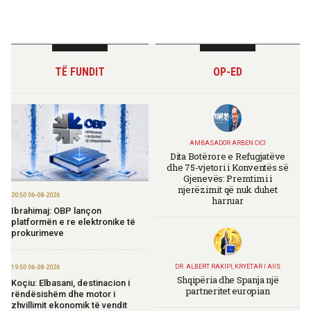
TË FUNDIT
OP-ED
AMBASADOR ARBEN CICI
Dita Botërore e Refugjatëve
dhe 75-vjetori i Konventës së
Gjenevës: Premtimi i
njerëzimit që nuk duhet
20:50 06-08-2026
harruar
Ibrahimaj: OBP lançon
platformën e re elektronike të
prokurimeve
DR. ALBERT RAKIPI, KRYETAR I AIIS
19:50 06-08-2026
Shqipëria dhe Spanja një
Koçiu: Elbasani, destinacion i
partneritet europian
rëndësishëm dhe motor i
zhvillimit ekonomik të vendit