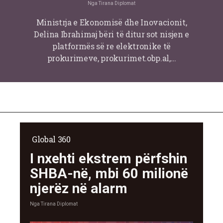
Nga
Tirana Diplomat
Ministrja e Ekonomisë dhe Inovacionit,
Delina Ibrahimaj bëri të ditur sot nisjen e
platformës së re elektronike të
prokurimeve, prokurimet.obp.al,…
Global 360
I nxehti ekstrem përfshin
SHBA-në, mbi 60 milionë
njerëz në alarm
Nga
Tirana Diplomat