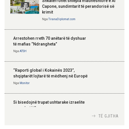
Shkatërrohet shtëpia madhështore e Al
Capone, sundimtarit të perandorisë së
krimit
Nga
TiranaDiplomat.com
Arrestohen rreth 70 anëtarë të dyshuar
të mafias “Ndrangheta”
Nga
ATSH
“Raporti global i Kokainës 2023”,
shqiptarët lojtarë të mëdhenj në Europë
Nga
Monitor
Si bisedojnë trupat ushtarake izraelite
me robotët?
Nga
TiranaDiplomat.com
TË GJITHA