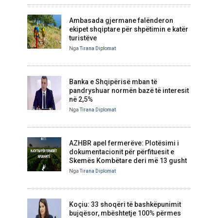
Ambasada gjermane falënderon
ekipet shqiptare për shpëtimin e katër
turistëve
Nga
Tirana Diplomat
Banka e Shqipërisë mban të
pandryshuar normën bazë të interesit
në 2,5%
Nga
Tirana Diplomat
AZHBR apel fermerëve: Plotësimi i
dokumentacionit për përfituesit e
Skemës Kombëtare deri më 13 gusht
Nga
Tirana Diplomat
Koçiu: 33 shoqëri të bashkëpunimit
bujqësor, mbështetje 100% përmes