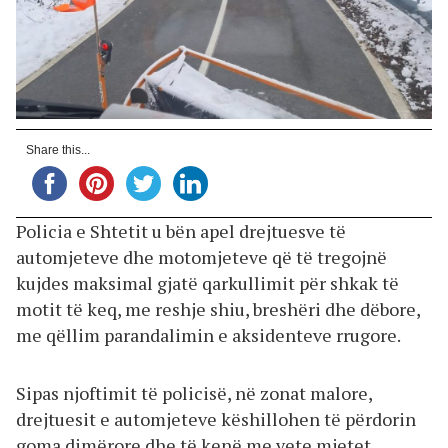
Share this...
Policia e Shtetit u bën apel drejtuesve të
automjeteve dhe motomjeteve që të tregojnë
kujdes maksimal gjatë qarkullimit për shkak të
motit të keq, me reshje shiu, breshëri dhe dëbore,
me qëllim parandalimin e aksidenteve rrugore.
Sipas njoftimit të policisë, në zonat malore,
drejtuesit e automjeteve këshillohen të përdorin
goma dimërore dhe të kenë me vete mjetet