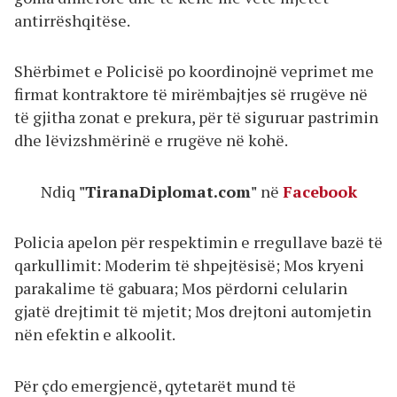
antirrëshqitëse.
Shërbimet e Policisë po koordinojnë veprimet me
firmat kontraktore të mirëmbajtjes së rrugëve në
të gjitha zonat e prekura, për të siguruar pastrimin
dhe lëvizshmërinë e rrugëve në kohë.
Ndiq
"TiranaDiplomat.com"
në
Facebook
Policia apelon për respektimin e rregullave bazë të
qarkullimit: Moderim të shpejtësisë; Mos kryeni
parakalime të gabuara; Mos përdorni celularin
gjatë drejtimit të mjetit; Mos drejtoni automjetin
nën efektin e alkoolit.
Për çdo emergjencë, qytetarët mund të