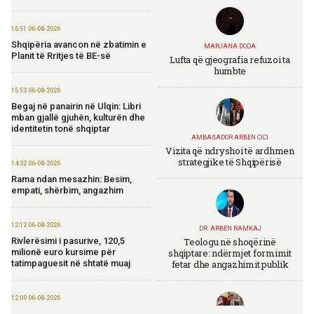
16:51 06-08-2026
Shqipëria avancon në zbatimin e
MARJANA DODA
Planit të Rritjes të BE-së
Lufta që gjeografia refuzoi ta
humbte
15:53 06-08-2026
Begaj në panairin në Ulqin: Libri
mban gjallë gjuhën, kulturën dhe
identitetin tonë shqiptar
AMBASADOR ARBEN CICI
Vizita që ndryshoi të ardhmen
strategjike të Shqipërisë
14:32 06-08-2026
Rama ndan mesazhin: Besim,
empati, shërbim, angazhim
12:12 06-08-2026
DR. ARBEN RAMKAJ
Teologu në shoqërinë
Rivlerësimi i pasurive, 120,5
shqiptare: ndërmjet formimit
milionë euro kursime për
fetar dhe angazhimit publik
tatimpaguesit në shtatë muaj
12:09 06-08-2026
Ministria e Financave nis