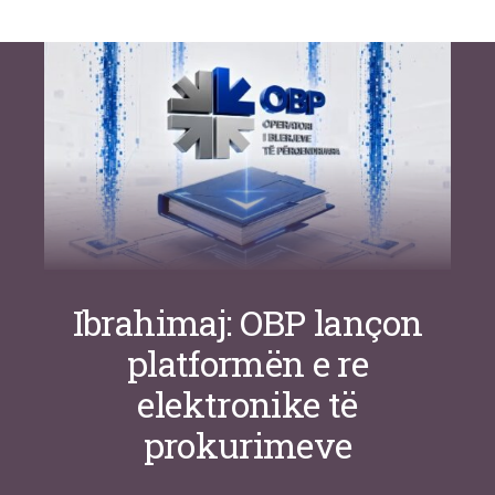
Si po e luftojnë terrorizmin shërbimet
inteligjente izraelite
Nga
Or Shalom
Ibrahimaj: OBP lançon
platformën e re
elektronike të
prokurimeve