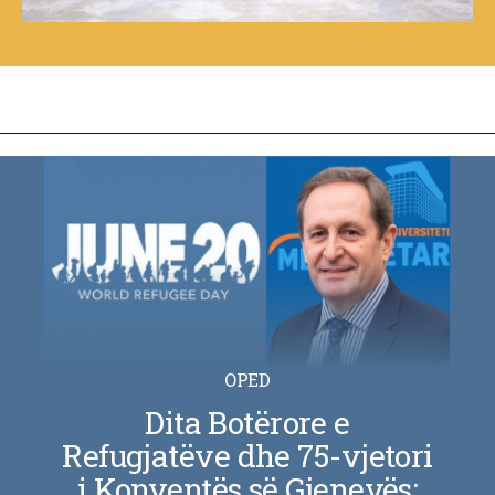
OPED
Dita Botërore e
Refugjatëve dhe 75-vjetori
i Konventës së Gjenevës: