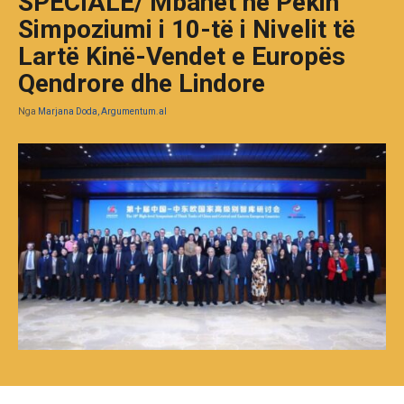
SPECIALE/ Mbahet në Pekin
Simpoziumi i 10-të i Nivelit të
Lartë Kinë-Vendet e Europës
Qendrore dhe Lindore
Nga
Marjana Doda, Argumentum.al