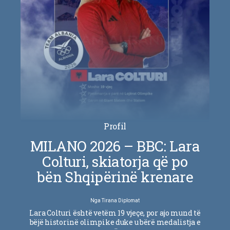
Profil
MILANO 2026 – BBC: Lara
Colturi, skiatorja që po
bën Shqipërinë krenare
Nga
Tirana Diplomat
Lara Colturi është vetëm 19 vjeçe, por ajo mund të
bëjë historinë olimpike duke u bërë medalistja e