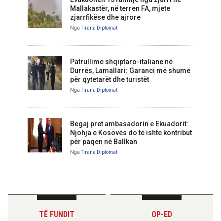
Mallakastër, në terren FA, mjete
zjarrfikëse dhe ajrore
Nga
Tirana Diplomat
Patrullime shqiptaro-italiane në
Durrës, Lamallari: Garanci më shumë
për qytetarët dhe turistët
Nga
Tirana Diplomat
Begaj pret ambasadorin e Ekuadorit:
Njohja e Kosovës do të ishte kontribut
për paqen në Ballkan
Nga
Tirana Diplomat
TË FUNDIT
OP-ED