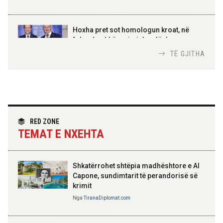
AMER JUKA
100-vjetori i themelimit të
Hoxha pret sot homologun kroat, në
Urdhrit të Skënderbeut
fokus bashkëpunimi dypalësh
Nga
Tirana Diplomat
TË GJITHA
Hoxha takim me zyrtarë të lartë të DASH:
Angazhim i përbashkët për forcimin e
partneritetit strategjik
Nga
Tirana Diplomat
RED ZONE
TEMAT E NXEHTA
Shkatërrohet shtëpia madhështore e Al
Capone, sundimtarit të perandorisë së
krimit
Nga
TiranaDiplomat.com