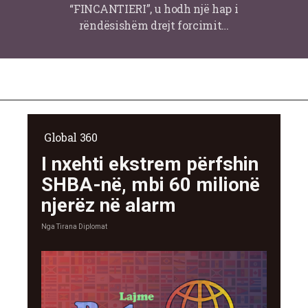
“FINCANTIERI”, u hodh një hap i
rëndësishëm drejt forcimit…
Global 360
I nxehti ekstrem përfshin
SHBA-në, mbi 60 milionë
njerëz në alarm
Nga
Tirana Diplomat