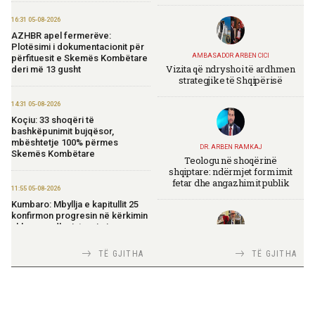
16:31 05-08-2026
AZHBR apel fermerëve:
Plotësimi i dokumentacionit për
AMBASADOR ARBEN CICI
përfituesit e Skemës Kombëtare
Vizita që ndryshoi të ardhmen
deri më 13 gusht
strategjike të Shqipërisë
14:31 05-08-2026
Koçiu: 33 shoqëri të
bashkëpunimit bujqësor,
mbështetje 100% përmes
DR. ARBEN RAMKAJ
Skemës Kombëtare
Teologu në shoqërinë
shqiptare: ndërmjet formimit
fetar dhe angazhimit publik
11:55 05-08-2026
Kumbaro: Mbyllja e kapitullit 25
konfirmon progresin në kërkimin
shkencor dhe integrimin
europian
TIRANA DIPLOMAT
TË GJITHA
TË GJITHA
Italia Strategjike — Ku është
Shqipëria?
11:52 05-08-2026
Rama: Avioni i parë zjarrfikës nis
operacionet, forcë e shtuar për
përballimin e zjarreve