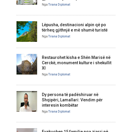
Nga
Tirana Diplomat
Lëpusha, destinacioni alpin që po
tërheq gjithnjë e më shumë turistë
Nga
Tirana Diplomat
Restaurohet kisha e Shën Marisë në
Cerckë, monument kulture i shekullit
XI
Nga
Tirana Diplomat
Dy persona të padëshiruar në
Shqipëri, Lamallari: Vendim për
interesin kombëtar
Nga
Tirana Diplomat
Evakuohen 15 familje nga zjarri në