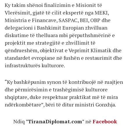
Ky takim shënoi finalizimin e Misionit të
Vlerësimit, gjatë të cilit ekspertë nga MEKI,
Ministria e Financave, SASPAC, BEI, OBP dhe
delegacioni i Bashkimit Europian zhvilluan
diskutime të thelluara mbi përputhshmërinë e
projektit me strategjitë e zhvillimit të
qëndrueshëm, objektivat e Veprimit Klimatik dhe
standardet evropiane në fushën e restaurimit dhe
infrastrukturës kulturore.
“Ky bashkëpunim synon të kontribuojë në ruajtjen
dhe përmirësimin e trashëgimisë kulturore
shqiptare, duke respektuar praktikat më të mira
ndërkombëtare”, bëri të ditur ministri Gonxhja.
Ndiq
"TiranaDiplomat.com"
në
Facebook