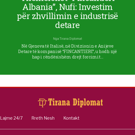
Albania”, Nufi: Investim
për zhvillimin e industrisë
detare
Nga
Tirana Diplomat
Në Gjenova të Italisë, në Divizionin e Anijeve
Detare të kompanisë “FINCANTIERI”, u hodh një
hap i rëndësishëm drejt forcimit…
Lajme 24/7
Rreth Nesh
Kontakt