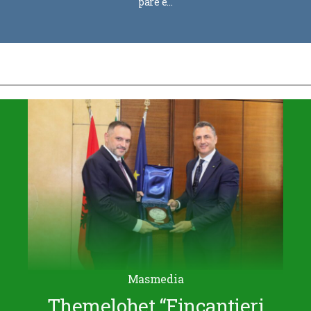
parë e…
Masmedia
Themelohet “Fincantieri