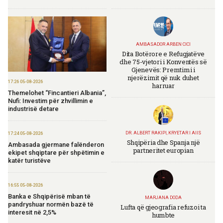
AMBASADOR ARBEN CICI
Dita Botërore e Refugjatëve
dhe 75-vjetori i Konventës së
Gjenevës: Premtimi i
njerëzimit që nuk duhet
17:26 05-08-2026
harruar
Themelohet “Fincantieri Albania”,
Nufi: Investim për zhvillimin e
industrisë detare
DR. ALBERT RAKIPI, KRYETAR I AIIS
17:24 05-08-2026
Shqipëria dhe Spanja një
Ambasada gjermane falënderon
partneritet europian
ekipet shqiptare për shpëtimin e
katër turistëve
16:55 05-08-2026
Banka e Shqipërisë mban të
MARJANA DODA
pandryshuar normën bazë të
Lufta që gjeografia refuzoi ta
interesit në 2,5%
humbte