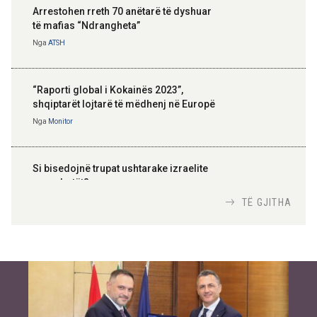
Arrestohen rreth 70 anëtarë të dyshuar
të mafias “Ndrangheta”
Nga
ATSH
“Raporti global i Kokainës 2023”,
shqiptarët lojtarë të mëdhenj në Europë
Nga
Monitor
Si bisedojnë trupat ushtarake izraelite
me robotët?
Nga
TiranaDiplomat.com
TË GJITHA
Si po e luftojnë terrorizmin shërbimet
inteligjente izraelite
Nga
Or Shalom