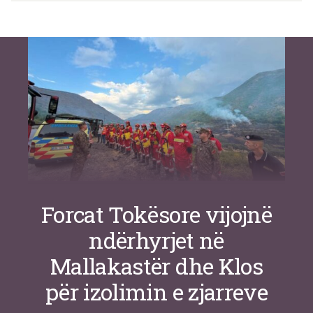
Si po e luftojnë terrorizmin shërbimet
inteligjente izraelite
Nga
Or Shalom
Forcat Tokësore vijojnë
ndërhyrjet në
Mallakastër dhe Klos
për izolimin e zjarreve