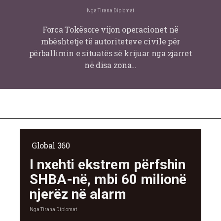
Nga
Tirana Diplomat
Forca Tokësore vijon operacionet në
mbështetje të autoriteteve civile për
përballimin e situatës së krijuar nga zjarret
në disa zona…
Global 360
I nxehti ekstrem përfshin
SHBA-në, mbi 60 milionë
njerëz në alarm
Nga
Tirana Diplomat