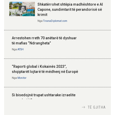
Shkatërrohet shtëpia madhështore e Al
Capone, sundimtarit të perandorisë së
krimit
Nga
TiranaDiplomat.com
Arrestohen rreth 70 anëtarë të dyshuar
të mafias “Ndrangheta”
Nga
ATSH
“Raporti global i Kokainës 2023”,
shqiptarët lojtarë të mëdhenj në Europë
Nga
Monitor
Si bisedojnë trupat ushtarake izraelite
me robotët?
Nga
TiranaDiplomat.com
TË GJITHA