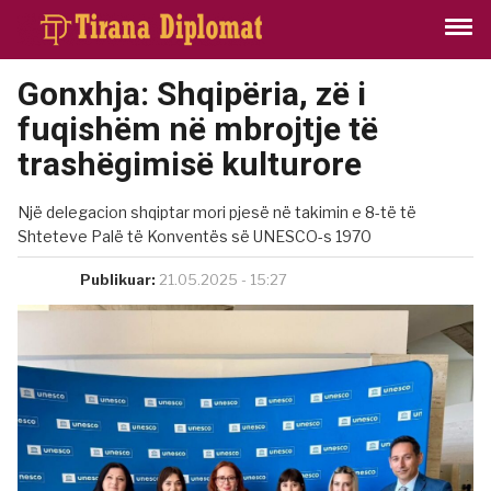
Gonxhja: Shqipëria, zë i
fuqishëm në mbrojtje të
trashëgimisë kulturore
Një delegacion shqiptar mori pjesë në takimin e 8-të të
Shteteve Palë të Konventës së UNESCO-s 1970
Publikuar:
21.05.2025 - 15:27