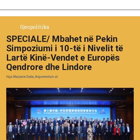
Gjeopolitika
SPECIALE/ Mbahet në Pekin
Simpoziumi i 10-të i Nivelit të
Lartë Kinë-Vendet e Europës
Qendrore dhe Lindore
Nga
Marjana Doda, Argumentum.al