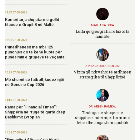
19:27 07-08-2026
Kombëtarja shqiptare e golfit
fituese e Grupit B në Maltë
MARJANA DODA
Lufta që gjeografia refuzoi ta
humbte
18:30 07-08-2026
Punëdhënësit me mbi 125
punonjës do të kenë kuota për
punësimin e grupeve të veçanta
AMBASADOR ARBEN CICI
Vizita që ndryshoi të ardhmen
16:35 07-08-2026
strategjike të Shqipërisë
Më shumë se futboll, kuqezinjtë
në Genuine Cup 2026
14:10 07-08-2026
Rama për “Financial Times”:
DR. ARBEN RAMKAJ
Teologu në shoqërinë
Shqipëria në rrugë të qartë drejt
shqiptare: ndërmjet formimit
Bashkimit Evropian
fetar dhe angazhimit publik
14:08 07-08-2026
“Fincantieri Albania” në Vlorë,