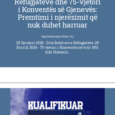
Refugjatëve dhe 75-vjetori
i Konventës së Gjenevës:
Premtimi i njerëzimit që
nuk duhet harruar
Nga
Ambasador Arben Cici
20 Qershor 2026 - Dita Botërore e Refugjatëve. 28
Korrik 2026 - 75-vjetori i Konventës së vitit 1951
mbi Statusin…