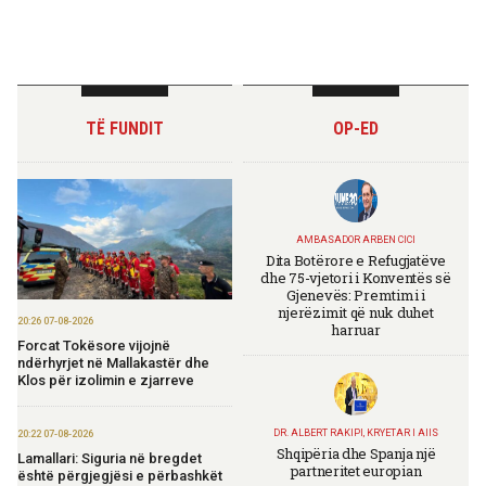
TË FUNDIT
OP-ED
AMBASADOR ARBEN CICI
Dita Botërore e Refugjatëve
dhe 75-vjetori i Konventës së
Gjenevës: Premtimi i
njerëzimit që nuk duhet
20:26 07-08-2026
harruar
Forcat Tokësore vijojnë
ndërhyrjet në Mallakastër dhe
Klos për izolimin e zjarreve
DR. ALBERT RAKIPI, KRYETAR I AIIS
20:22 07-08-2026
Shqipëria dhe Spanja një
Lamallari: Siguria në bregdet
partneritet europian
është përgjegjësi e përbashkët