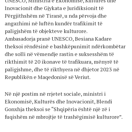
UNESCO, Ministria e Ekonomisë, Kulturës dhe
Inovacionit dhe Gjykata e Juridiksionit të
Përgjithshëm në Tiranë, u nda përvoja dhe
angazhimi në luftën kundër trafikimit të
paligjshëm të objekteve kulturore.
Ambasadorja pranë UNESCO, Besiana Kadare
theksoi rëndësinë e bashkëpunimit ndërkombëtar
dhe solli në vëmendje rastin e suksesshëm të
rikthimit të 20 ikonave të trafikuara, mënyrë të
paligjshme, dhe të rikthyera në dhjetor 2023 në
Republikën e Maqedonisë së Veriut.
Në një postim në rrjetet sociale, ministri i
Ekonomisë, Kulturës dhe Inovacionit, Blendi
Gonxhja theksoi se “Shqipëria është një zë i
fuqishëm në mbrojtje të trashëgimisë kulturore”.