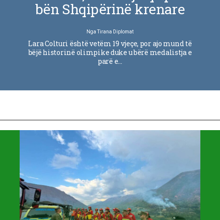
bën Shqipërinë krenare
Nga
Tirana Diplomat
Lara Colturi është vetëm 19 vjeçe, por ajo mund të
bëjë historinë olimpike duke u bërë medalistja e
parë e…