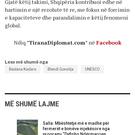
Gjatë këtij takimi, Shqipëria kontribuoi edhe në
hartimin e një rezolute të re, me fokus në forcimin
e kapaciteteve dhe parandalimin e këtij fenomeni
global.
Ndiq
"TiranaDiplomat.com"
në
Facebook
Lexo më shumë nga
Besiana Kadare
Blendi Gonxhja
UNESCO
MË SHUMË LAJME
Salla: Mbështetje më e madhe për
fermerët e bimëve mjekësore nga
programi “Dyfisho Ndërmarrjen