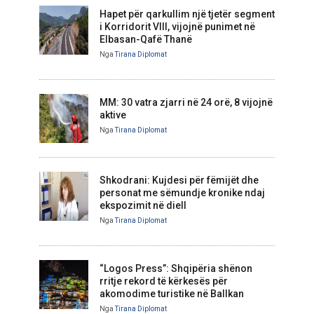
Hapet për qarkullim një tjetër segment
i Korridorit VIII, vijojnë punimet në
Elbasan-Qafë Thanë
Nga
Tirana Diplomat
MM: 30 vatra zjarri në 24 orë, 8 vijojnë
aktive
Nga
Tirana Diplomat
Shkodrani: Kujdesi për fëmijët dhe
personat me sëmundje kronike ndaj
ekspozimit në diell
Nga
Tirana Diplomat
“Logos Press”: Shqipëria shënon
rritje rekord të kërkesës për
akomodime turistike në Ballkan
Nga
Tirana Diplomat