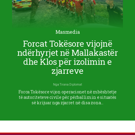
Masmedia
Forcat Tokësore vijojnë
ndërhyrjet në Mallakastër
dhe Klos për izolimin e
zjarreve
Nga
Tirana Diplomat
Forca Tokësore vijon operacionet në mbështetje
të autoriteteve civile për përballimin e situatës
së krijuar nga zjarret në disa zona…