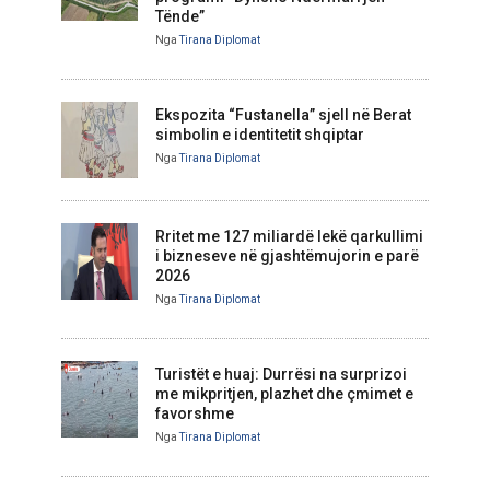
Tënde”
Nga
Tirana Diplomat
Ekspozita “Fustanella” sjell në Berat
simbolin e identitetit shqiptar
Nga
Tirana Diplomat
Rritet me 127 miliardë lekë qarkullimi
i bizneseve në gjashtëmujorin e parë
2026
Nga
Tirana Diplomat
Turistët e huaj: Durrësi na surprizoi
me mikpritjen, plazhet dhe çmimet e
favorshme
Nga
Tirana Diplomat