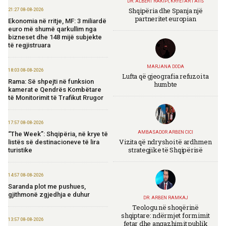
DR. ALBERT RAKIPI, KRYETAR I AIIS
Shqipëria dhe Spanja një
21:27 08-08-2026
partneritet europian
Ekonomia në rritje, MF: 3 miliardë
euro më shumë qarkullim nga
bizneset dhe 148 mijë subjekte
të regjistruara
MARJANA DODA
18:03 08-08-2026
Lufta që gjeografia refuzoi ta
Rama: Së shpejti në funksion
humbte
kamerat e Qendrës Kombëtare
të Monitorimit të Trafikut Rrugor
17:57 08-08-2026
AMBASADOR ARBEN CICI
“The Week”: Shqipëria, në krye të
Vizita që ndryshoi të ardhmen
listës së destinacioneve të lira
strategjike të Shqipërisë
turistike
14:57 08-08-2026
Saranda plot me pushues,
gjithmonë zgjedhja e duhur
DR. ARBEN RAMKAJ
Teologu në shoqërinë
shqiptare: ndërmjet formimit
13:57 08-08-2026
fetar dhe angazhimit publik