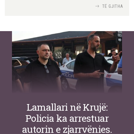
Nga
TiranaDiplomat.com
TË GJITHA
Si po e luftojnë terrorizmin shërbimet
inteligjente izraelite
Nga
Or Shalom
Lamallari në Krujë:
Policia ka arrestuar
autorin e zjarrvënies.