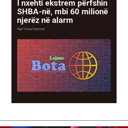
I nxehti ekstrem përfshin
SHBA-në, mbi 60 milionë
njerëz në alarm
Nga
Tirana Diplomat