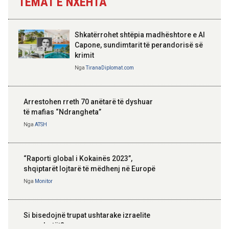
TEMAT E NXEHTA
Shkatërrohet shtëpia madhështore e Al
Capone, sundimtarit të perandorisë së
krimit
Nga
TiranaDiplomat.com
Arrestohen rreth 70 anëtarë të dyshuar
të mafias “Ndrangheta”
Nga
ATSH
“Raporti global i Kokainës 2023”,
shqiptarët lojtarë të mëdhenj në Europë
Nga
Monitor
Si bisedojnë trupat ushtarake izraelite
me robotët?