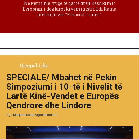
Ne kemi një rrugë të qartë drejt Bashkimit
Evropian, i deklaroi kryeministri Edi Rama
prestigjiozes ”Finacial Times”.
Gjeopolitika
SPECIALE/ Mbahet në Pekin
Simpoziumi i 10-të i Nivelit të
Lartë Kinë-Vendet e Europës
Qendrore dhe Lindore
Nga
Marjana Doda, Argumentum.al