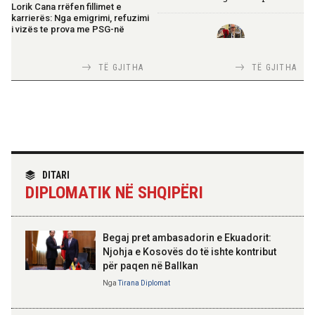
Lorik Cana rrëfen fillimet e
karrierës: Nga emigrimi, refuzimi
i vizës te prova me PSG-në
TIRANA DIPLOMAT
13:19 08-08-2026
TË GJITHA
TË GJITHA
Italia Strategjike — Ku është
Vijojnë punimet për Muzeun
Shqipëria?
Hebraik në Vlorë, Gonxhja:
Promovim i kujtesës së
bashkëjetesës
12:53 08-08-2026
TIRANA DIPLOMAT
IGJEO: Sot e nesër, nivel rreziku i
“Shqipëria në BE, projekt më i
DITARI
lartë për zjarre në tetë qarqe
madh se amaneti i
DIPLOMATIK NË SHQIPËRI
Skënderbeut dhe Ismail
Qemalit”
12:43 08-08-2026
Zhvillohet në Taxhikistan
Begaj pret ambasadorin e Ekuadorit:
seminari i leximit mbi librin e Xi
Jinpingut për qeverisjen e Kinës
Njohja e Kosovës do të ishte kontribut
për paqen në Ballkan
ELISA SPIROPALI
Kriza e Parlamentit është
Nga
Tirana Diplomat
11:56 08-08-2026
kriza e Republikës
Për herë të parë, Forcat e
Parlamentare
Armatosura me mjete taktike