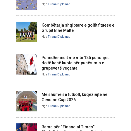
Nga
Tirana Diplomat
Kombëtarja shqiptare e golfit fituese e
Grupit B në Maltë
Nga
Tirana Diplomat
Punëdhënësit me mbi 125 punonjës
do të kenë kuota për punësimin e
grupeve të veçanta
Nga
Tirana Diplomat
Më shumë se futboll, kuqezinjtë në
Genuine Cup 2026
Nga
Tirana Diplomat
Rama për “Financial Times”: