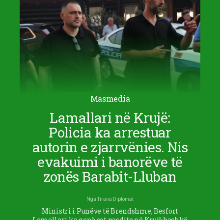
Masmedia
Lamallari në Krujë:
Policia ka arrestuar
autorin e zjarrvënies. Nis
evakuimi i banorëve të
zonës Barabit-Lluban
Nga
Tirana Diplomat
Ministri i Punëve të Brendshme, Besfort
Lamallari ka qenë sot pasdite në Krujë bashkë