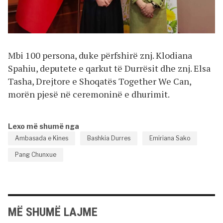
Mbi 100 persona, duke përfshirë znj. Klodiana
Spahiu, deputete e qarkut të Durrësit dhe znj. Elsa
Tasha, Drejtore e Shoqatës Together We Can,
morën pjesë në ceremoninë e dhurimit.
Lexo më shumë nga
Ambasada e Kines
Bashkia Durres
Emiriana Sako
Pang Chunxue
MË SHUMË LAJME