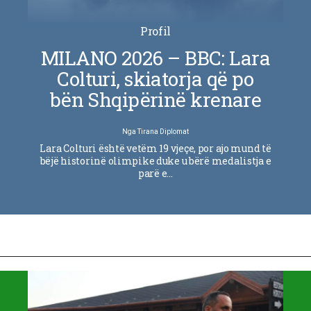
Profil
MILANO 2026 – BBC: Lara
Colturi, skiatorja që po
bën Shqipërinë krenare
Nga
Tirana Diplomat
Lara Colturi është vetëm 19 vjeçe, por ajo mund të
bëjë historinë olimpike duke u bërë medalistja e
parë e…