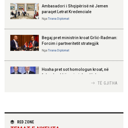
“Made in Albania”
Ambasadori i Shqipërisë në Jemen
paraqet Letrat Kredenciale
Nga
Tirana Diplomat
BAJRAM BEGAJ, PRESIDENTI I REPUBLIKËS
SË SHQIPËRISË
Gëzuar Ditën e Pavarësisë,
Kosovë!
Begaj pret ministrin kroat Grlić-Radman:
Forcim i partneritetit strategjik
Nga
Tirana Diplomat
AMER JUKA
100-vjetori i themelimit të
Hoxha pret sot homologun kroat, në
Urdhrit të Skënderbeut
fokus bashkëpunimi dypalësh
Nga
Tirana Diplomat
TË GJITHA
Hoxha takim me zyrtarë të lartë të DASH:
Angazhim i përbashkët për forcimin e
partneritetit strategjik
Nga
Tirana Diplomat
RED ZONE