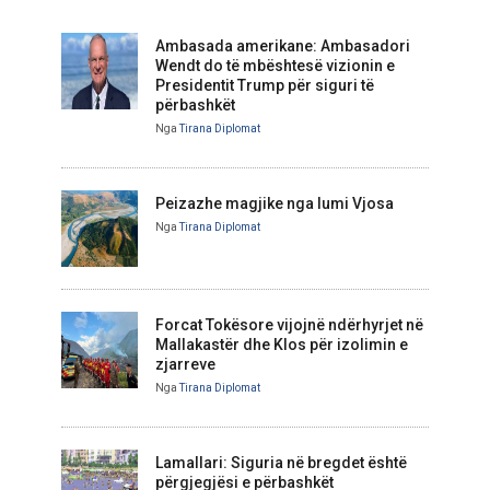
Ambasada amerikane: Ambasadori
Wendt do të mbështesë vizionin e
Presidentit Trump për siguri të
përbashkët
Nga
Tirana Diplomat
Peizazhe magjike nga lumi Vjosa
Nga
Tirana Diplomat
Forcat Tokësore vijojnë ndërhyrjet në
Mallakastër dhe Klos për izolimin e
zjarreve
Nga
Tirana Diplomat
Lamallari: Siguria në bregdet është
përgjegjësi e përbashkët