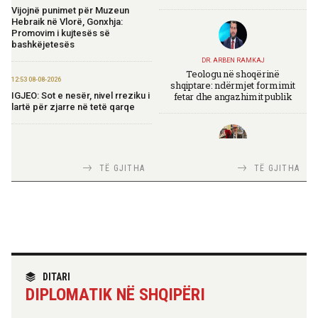
Vijojnë punimet për Muzeun
Hebraik në Vlorë, Gonxhja:
Promovim i kujtesës së
bashkëjetesës
DR. ARBEN RAMKAJ
Teologu në shoqërinë
12:53 08-08-2026
shqiptare: ndërmjet formimit
fetar dhe angazhimit publik
IGJEO: Sot e nesër, nivel rreziku i
lartë për zjarre në tetë qarqe
12:43 08-08-2026
Zhvillohet në Taxhikistan
TIRANA DIPLOMAT
TË GJITHA
TË GJITHA
seminari i leximit mbi librin e Xi
Italia Strategjike — Ku është
Jinpingut për qeverisjen e Kinës
Shqipëria?
11:56 08-08-2026
Për herë të parë, Forcat e
Armatosura me mjete taktike
“Made in Albania”
TIRANA DIPLOMAT
“Shqipëria në BE, projekt më i
DITARI
madh se amaneti i
DIPLOMATIK NË SHQIPËRI
Skënderbeut dhe Ismail
09:24 08-08-2026
Qemalit”
Ambasada amerikane:
Ambasadori Wendt do të