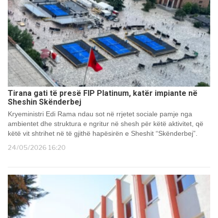
Tirana gati të presë FIP Platinum, katër impiante në
Sheshin Skënderbej
Kryeministri Edi Rama ndau sot në rrjetet sociale pamje nga
ambientet dhe struktura e ngritur në shesh për këtë aktivitet, që
këtë vit shtrihet në të gjithë hapësirën e Sheshit “Skënderbej”.
24/05/2026 16:20