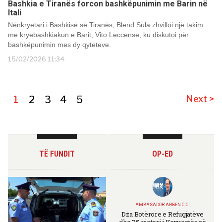
Bashkia e Tiranës forcon bashkëpunimin me Barin në
Itali
Nënkryetari i Bashkisë së Tiranës, Blend Sula zhvilloi një takim
me kryebashkiakun e Barit, Vito Leccense, ku diskutoi për
bashkëpunimin mes dy qyteteve.
15/02/2026 11:34
1
2
3
4
5
Next >
TË FUNDIT
OP-ED
AMBASADOR ARBEN CICI
Dita Botërore e Refugjatëve
dhe 75-vjetori i Konventës së