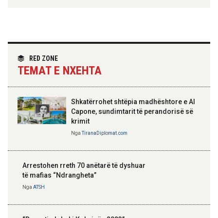
Hoxha takim me zyrtarë të lartë të DASH:
Angazhim i përbashkët për forcimin e
partneritetit strategjik
Nga
Tirana Diplomat
RED ZONE
TEMAT E NXEHTA
Shkatërrohet shtëpia madhështore e Al
Capone, sundimtarit të perandorisë së
krimit
Nga
TiranaDiplomat.com
Arrestohen rreth 70 anëtarë të dyshuar
të mafias “Ndrangheta”
Nga
ATSH