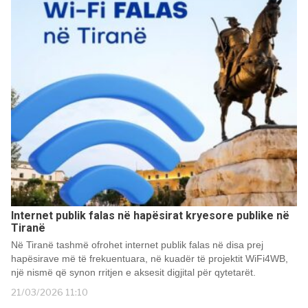
Internet publik falas në hapësirat kryesore publike në
Tiranë
Në Tiranë tashmë ofrohet internet publik falas në disa prej
hapësirave më të frekuentuara, në kuadër të projektit WiFi4WB,
një nismë që synon rritjen e aksesit digjital për qytetarët.
21/03/2026 11:10