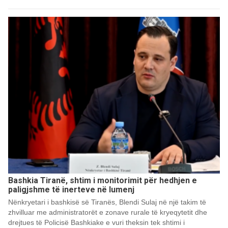
Bashkia Tiranë, shtim i monitorimit për hedhjen e
paligjshme të inerteve në lumenj
Nënkryetari i bashkisë së Tiranës, Blendi Sulaj në një takim të
zhvilluar me administratorët e zonave rurale të kryeqytetit dhe
drejtues të Policisë Bashkiake e vuri theksin tek shtimi i