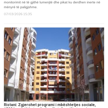
monitorimit në të gjithë lumenjtë dhe pikat ku derdhen inerte në
mënyrë të paligjshme.
07/03/2026 15:35
Ristani: Zgjerohet programi i mbështetjes sociale,