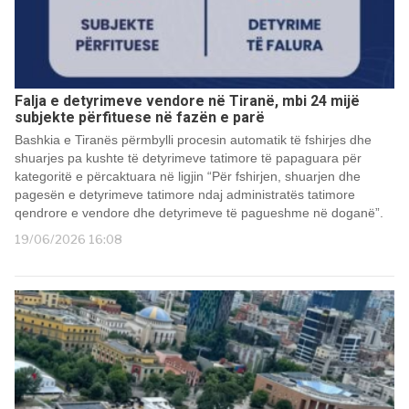
Falja e detyrimeve vendore në Tiranë, mbi 24 mijë
subjekte përfituese në fazën e parë
Bashkia e Tiranës përmbylli procesin automatik të fshirjes dhe
shuarjes pa kushte të detyrimeve tatimore të papaguara për
kategoritë e përcaktuara në ligjin “Për fshirjen, shuarjen dhe
pagesën e detyrimeve tatimore ndaj administratës tatimore
qendrore e vendore dhe detyrimeve të pagueshme në doganë”.
19/06/2026 16:08