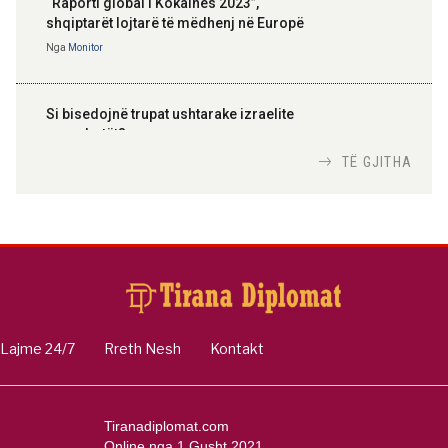
“Raporti global i Kokainës 2023”,
shqiptarët lojtarë të mëdhenj në Europë
Nga
Monitor
Si bisedojnë trupat ushtarake izraelite
me robotët?
Nga
TiranaDiplomat.com
TË GJITHA
Si po e luftojnë terrorizmin shërbimet
inteligjente izraelite
Nga
Or Shalom
Lajme 24/7
Rreth Nesh
Kontakt
Tiranadiplomat.com
Online nga 1 Gusht 2021