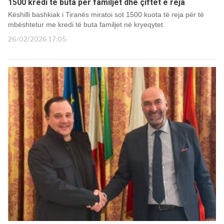
1500 kredi të buta për familjet dhe çiftet e reja
Këshilli bashkiak i Tiranës miratoi sot 1500 kuota të reja për të
mbështetur me kredi të buta familjet në kryeqytet.
26/02/2026 17:05