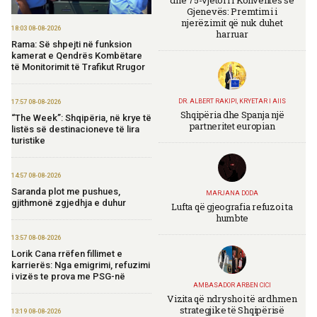
Gjenevës: Premtimi i
njerëzimit që nuk duhet
18:03 08-08-2026
harruar
Rama: Së shpejti në funksion
kamerat e Qendrës Kombëtare
të Monitorimit të Trafikut Rrugor
DR. ALBERT RAKIPI, KRYETAR I AIIS
17:57 08-08-2026
Shqipëria dhe Spanja një
“The Week”: Shqipëria, në krye të
partneritet europian
listës së destinacioneve të lira
turistike
14:57 08-08-2026
Saranda plot me pushues,
MARJANA DODA
gjithmonë zgjedhja e duhur
Lufta që gjeografia refuzoi ta
humbte
13:57 08-08-2026
Lorik Cana rrëfen fillimet e
karrierës: Nga emigrimi, refuzimi
i vizës te prova me PSG-në
AMBASADOR ARBEN CICI
Vizita që ndryshoi të ardhmen
strategjike të Shqipërisë
13:19 08-08-2026