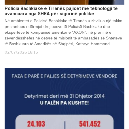
Policia Bashkiake e Tiranës pajiset me teknologji të
avancuara nga SHBA për sigurinë publike
Në ambientet e Policisë Bashkiake të Tiranës u zhvillua një takim
prezantues ndërmjet drejtuesve të Policisë Bashkiake dhe
ekspertëve të kompanisë amerikane “AXON”, në praninë e
zëvendësshefes në detyrë të misionit të ambasadës së Shteteve
të Bashkuara të Amerikës në Shqipëri, Kathryn Hammond.
02/07/2026 18:15