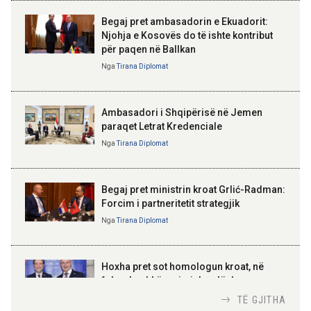
mbështesë vizionin e Presidentit
Begaj pret ambasadorin e Ekuadorit:
Trump për siguri të përbashkët
Njohja e Kosovës do të ishte kontribut
për paqen në Ballkan
ELISA SPIROPALI
09:19 08-08-2026
Kriza e Parlamentit është
Nga
Tirana Diplomat
Peizazhe magjike nga lumi Vjosa
kriza e Republikës
Parlamentare
Ambasadori i Shqipërisë në Jemen
paraqet Letrat Kredenciale
Nga
Tirana Diplomat
BAJRAM BEGAJ, PRESIDENTI I REPUBLIKËS
SË SHQIPËRISË
Gëzuar Ditën e Pavarësisë,
Kosovë!
Begaj pret ministrin kroat Grlić-Radman:
Forcim i partneritetit strategjik
Nga
Tirana Diplomat
AMER JUKA
100-vjetori i themelimit të
Hoxha pret sot homologun kroat, në
Urdhrit të Skënderbeut
fokus bashkëpunimi dypalësh
Nga
Tirana Diplomat
TË GJITHA