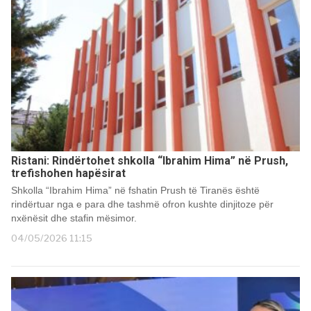
Ristani: Rindërtohet shkolla “Ibrahim Hima” në Prush,
trefishohen hapësirat
Shkolla “Ibrahim Hima” në fshatin Prush të Tiranës është
rindërtuar nga e para dhe tashmë ofron kushte dinjitoze për
nxënësit dhe stafin mësimor.
04/05/2026 11:15