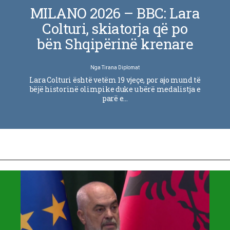
MILANO 2026 – BBC: Lara
Colturi, skiatorja që po
bën Shqipërinë krenare
Nga
Tirana Diplomat
Lara Colturi është vetëm 19 vjeçe, por ajo mund të
bëjë historinë olimpike duke u bërë medalistja e
parë e…