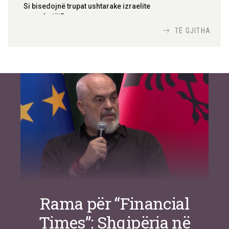
Si bisedojnë trupat ushtarake izraelite
me robotët?
Nga
TiranaDiplomat.com
TË GJITHA
Si po e luftojnë terrorizmin shërbimet
inteligjente izraelite
Nga
Or Shalom
Rama për “Financial
Times”: Shqipëria në