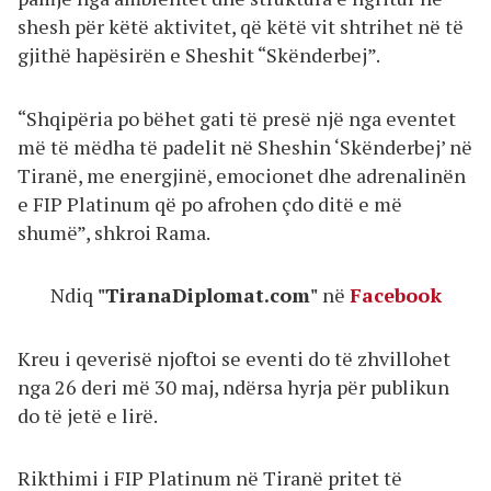
shesh për këtë aktivitet, që këtë vit shtrihet në të
gjithë hapësirën e Sheshit “Skënderbej”.
“Shqipëria po bëhet gati të presë një nga eventet
më të mëdha të padelit në Sheshin ‘Skënderbej’ në
Tiranë, me energjinë, emocionet dhe adrenalinën
e FIP Platinum që po afrohen çdo ditë e më
shumë”, shkroi Rama.
Ndiq
"TiranaDiplomat.com"
në
Facebook
Kreu i qeverisë njoftoi se eventi do të zhvillohet
nga 26 deri më 30 maj, ndërsa hyrja për publikun
do të jetë e lirë.
Rikthimi i FIP Platinum në Tiranë pritet të