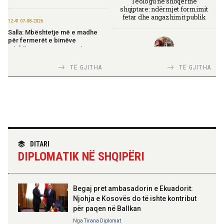
Teologu në shoqërinë
shqiptare: ndërmjet formimit
fetar dhe angazhimit publik
12:41 07-08-2026
Salla: Mbështetje më e madhe
për fermerët e bimëve
mjekësore nga programi
“Dyfisho Ndërmarrjen Tënde”
TIRANA DIPLOMAT
TË GJITHA
TË GJITHA
Italia Strategjike — Ku është
Shqipëria?
11:51 07-08-2026
Ekspozita “Fustanella” sjell në
Berat simbolin e identitetit
shqiptar
TIRANA DIPLOMAT
11:45 07-08-2026
“Shqipëria në BE, projekt më i
DITARI
Rritet me 127 miliardë lekë
madh se amaneti i
qarkullimi i bizneseve në
DIPLOMATIK NË SHQIPËRI
Skënderbeut dhe Ismail
gjashtëmujorin e parë 2026
Qemalit”
11:44 07-08-2026
Begaj pret ambasadorin e Ekuadorit:
Turistët e huaj: Durrësi na
Njohja e Kosovës do të ishte kontribut
surprizoi me mikpritjen, plazhet
për paqen në Ballkan
ELISA SPIROPALI
dhe çmimet e favorshme
Kriza e Parlamentit është
Nga
Tirana Diplomat