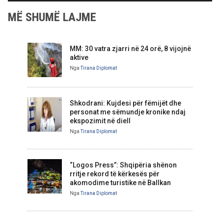
MË SHUMË LAJME
MM: 30 vatra zjarri në 24 orë, 8 vijojnë
aktive
Nga
Tirana Diplomat
Shkodrani: Kujdesi për fëmijët dhe
personat me sëmundje kronike ndaj
ekspozimit në diell
Nga
Tirana Diplomat
“Logos Press”: Shqipëria shënon
rritje rekord të kërkesës për
akomodime turistike në Ballkan
Nga
Tirana Diplomat