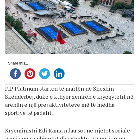
Share this...
FIP Platinum starton të martën në Sheshin
Skënderbej, duke e kthyer zemrën e kryeqytetit në
arenën e një prej aktiviteteve më të mëdha
sportive të padelit.
Kryeministri Edi Rama ndau sot në rrjetet sociale
pamje nga ambientet dhe struktura e ngritur në