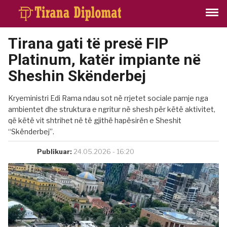
Tirana gati të presë FIP
Platinum, katër impiante në
Sheshin Skënderbej
Kryeministri Edi Rama ndau sot në rrjetet sociale pamje nga
ambientet dhe struktura e ngritur në shesh për këtë aktivitet,
që këtë vit shtrihet në të gjithë hapësirën e Sheshit
“Skënderbej”.
Publikuar:
24.05.2026 - 16:20