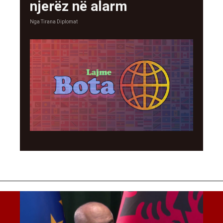
njerëz në alarm
Nga
Tirana Diplomat