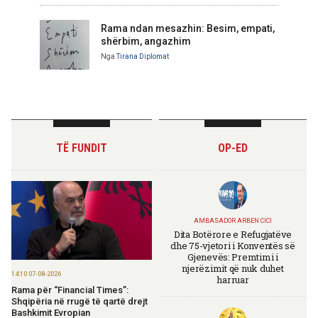
Rama ndan mesazhin: Besim, empati,
shërbim, angazhim
Nga
Tirana Diplomat
TË FUNDIT
OP-ED
AMBASADOR ARBEN CICI
Dita Botërore e Refugjatëve
dhe 75-vjetori i Konventës së
Gjenevës: Premtimi i
njerëzimit që nuk duhet
14:10 07-08-2026
harruar
Rama për “Financial Times”:
Shqipëria në rrugë të qartë drejt
Bashkimit Evropian