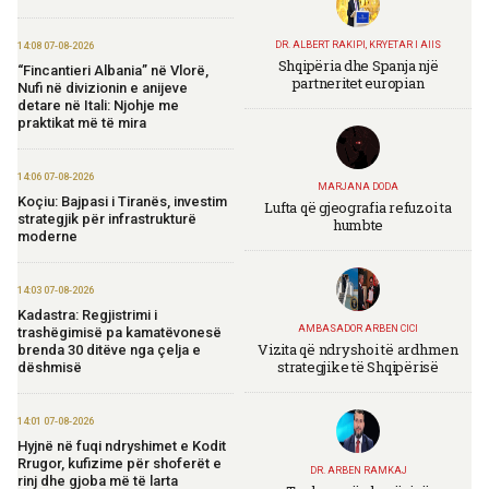
DR. ALBERT RAKIPI, KRYETAR I AIIS
14:08 07-08-2026
Shqipëria dhe Spanja një
“Fincantieri Albania” në Vlorë,
partneritet europian
Nufi në divizionin e anijeve
detare në Itali: Njohje me
praktikat më të mira
14:06 07-08-2026
MARJANA DODA
Koçiu: Bajpasi i Tiranës, investim
Lufta që gjeografia refuzoi ta
strategjik për infrastrukturë
humbte
moderne
14:03 07-08-2026
Kadastra: Regjistrimi i
AMBASADOR ARBEN CICI
trashëgimisë pa kamatëvonesë
Vizita që ndryshoi të ardhmen
brenda 30 ditëve nga çelja e
strategjike të Shqipërisë
dëshmisë
14:01 07-08-2026
Hyjnë në fuqi ndryshimet e Kodit
Rrugor, kufizime për shoferët e
DR. ARBEN RAMKAJ
rinj dhe gjoba më të larta