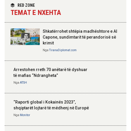
Nga
Tirana Diplomat
RED ZONE
TEMAT E NXEHTA
Shkatërrohet shtëpia madhështore e Al
Capone, sundimtarit të perandorisë së
krimit
Nga
TiranaDiplomat.com
Arrestohen rreth 70 anëtarë të dyshuar
të mafias “Ndrangheta”
Nga
ATSH
“Raporti global i Kokainës 2023”,
shqiptarët lojtarë të mëdhenj në Europë
Nga
Monitor