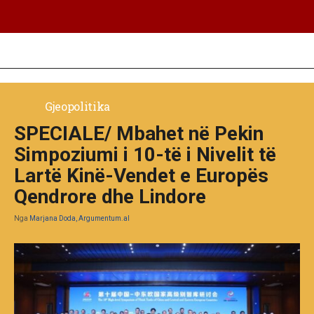
Gjeopolitika
SPECIALE/ Mbahet në Pekin
Simpoziumi i 10-të i Nivelit të
Lartë Kinë-Vendet e Europës
Qendrore dhe Lindore
Nga
Marjana Doda, Argumentum.al