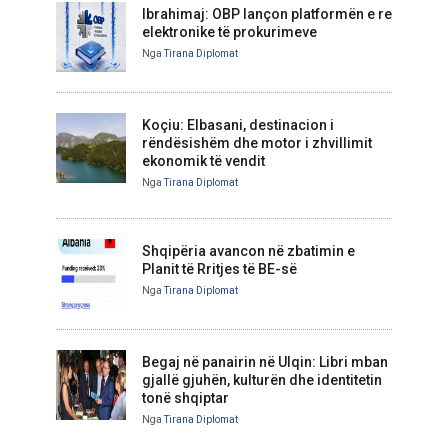
Ibrahimaj: OBP lançon platformën e re
elektronike të prokurimeve
Nga
Tirana Diplomat
Koçiu: Elbasani, destinacion i
rëndësishëm dhe motor i zhvillimit
ekonomik të vendit
Nga
Tirana Diplomat
Shqipëria avancon në zbatimin e
Planit të Rritjes të BE-së
Nga
Tirana Diplomat
Begaj në panairin në Ulqin: Libri mban
gjallë gjuhën, kulturën dhe identitetin
tonë shqiptar
Nga
Tirana Diplomat