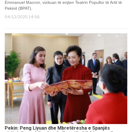
Emmanuel Macron, vizituan të enjten Teatrin Popullor të Artit të
Pekinit (BPAT).
04/12/2025 14:56
Pekin: Peng Liyuan dhe Mbretëresha e Spanjës