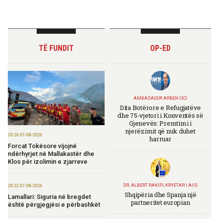
TË FUNDIT
OP-ED
AMBASADOR ARBEN CICI
Dita Botërore e Refugjatëve
dhe 75-vjetori i Konventës së
Gjenevës: Premtimi i
njerëzimit që nuk duhet
20:26 07-08-2026
harruar
Forcat Tokësore vijojnë
ndërhyrjet në Mallakastër dhe
Klos për izolimin e zjarreve
DR. ALBERT RAKIPI, KRYETAR I AIIS
20:22 07-08-2026
Shqipëria dhe Spanja një
Lamallari: Siguria në bregdet
partneritet europian
është përgjegjësi e përbashkët