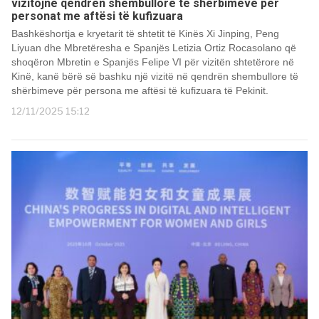
vizitojnë qendrën shembullore të shërbimeve për
personat me aftësi të kufizuara
Bashkëshortja e kryetarit të shtetit të Kinës Xi Jinping, Peng
Liyuan dhe Mbretëresha e Spanjës Letizia Ortiz Rocasolano që
shoqëron Mbretin e Spanjës Felipe VI për vizitën shtetërore në
Kinë, kanë bërë së bashku një vizitë në qendrën shembullore të
shërbimeve për persona me aftësi të kufizuara të Pekinit.
12/11/2025 15:12