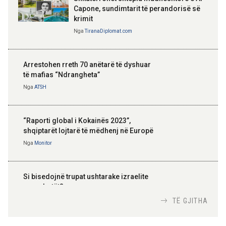
Capone, sundimtarit të perandorisë së
krimit
Nga
TiranaDiplomat.com
Arrestohen rreth 70 anëtarë të dyshuar
të mafias “Ndrangheta”
Nga
ATSH
“Raporti global i Kokainës 2023”,
shqiptarët lojtarë të mëdhenj në Europë
Nga
Monitor
Si bisedojnë trupat ushtarake izraelite
me robotët?
Nga
TiranaDiplomat.com
TË GJITHA