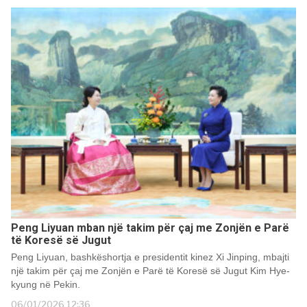
Peng Liyuan mban një takim për çaj me Zonjën e Parë
të Koresë së Jugut
Peng Liyuan, bashkëshortja e presidentit kinez Xi Jinping, mbajti
një takim për çaj me Zonjën e Parë të Koresë së Jugut Kim Hye-
kyung në Pekin.
06/01/2026 12:36