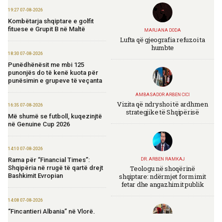
19:27 07-08-2026
Kombëtarja shqiptare e golfit
fituese e Grupit B në Maltë
MARJANA DODA
Lufta që gjeografia refuzoi ta
humbte
18:30 07-08-2026
Punëdhënësit me mbi 125
punonjës do të kenë kuota për
punësimin e grupeve të veçanta
AMBASADOR ARBEN CICI
Vizita që ndryshoi të ardhmen
16:35 07-08-2026
strategjike të Shqipërisë
Më shumë se futboll, kuqezinjtë
në Genuine Cup 2026
14:10 07-08-2026
Rama për “Financial Times”:
DR. ARBEN RAMKAJ
Teologu në shoqërinë
Shqipëria në rrugë të qartë drejt
shqiptare: ndërmjet formimit
Bashkimit Evropian
fetar dhe angazhimit publik
14:08 07-08-2026
“Fincantieri Albania” në Vlorë,
Nufi në divizionin e anijeve