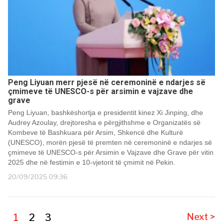
Peng Liyuan merr pjesë në ceremoninë e ndarjes së
çmimeve të UNESCO-s për arsimin e vajzave dhe
grave
Peng Liyuan, bashkëshortja e presidentit kinez Xi Jinping, dhe
Audrey Azoulay, drejtoresha e përgjithshme e Organizatës së
Kombeve të Bashkuara për Arsim, Shkencë dhe Kulturë
(UNESCO), morën pjesë të premten në ceremoninë e ndarjes së
çmimeve të UNESCO-s për Arsimin e Vajzave dhe Grave për vitin
2025 dhe në festimin e 10-vjetorit të çmimit në Pekin.
20/09/2025 09:36
1
2
3
Next >