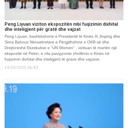
Peng Liyuan viziton ekspozitën mbi fuqizimin dixhital
dhe inteligjent për gratë dhe vajzat
Peng Liyuan, bashkëshorte e Presidentit të Kinës Xi Jinping dhe
Sima Bahous Nënsekretare e Përgjithshme e OKB-së dhe
Drejtoreshë Ekzekutive e “UN Women” , vizituan të martën një
ekspozitë në Pekin, e cila pasqyronte zhvillimin e Kinës në
fuqizimin dixhital dhe inteligjent të grave dhe vajzave.
14/10/2025 16:42