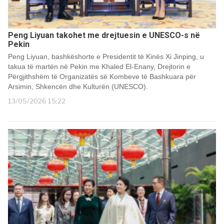
Peng Liyuan takohet me drejtuesin e UNESCO-s në
Pekin
Peng Liyuan, bashkëshorte e Presidentit të Kinës Xi Jinping, u
takua të martën në Pekin me Khaled El-Enany, Drejtorin e
Përgjithshëm të Organizatës së Kombeve të Bashkuara për
Arsimin, Shkencën dhe Kulturën (UNESCO).
13/05/2026 15:22