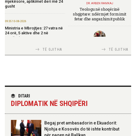
mjekësore, aplikimet deri më 24
DR. ARBEN RAMKAJ
gusht
Teologu në shoqërinë
shqiptare: ndërmjet formimit
fetar dhe angazhimit publik
09:35 10-08-2026
Ministria e Mbrojtjes: 27 vatra në
24 orë, 5 aktive dhe 2 në
monitorim
TIRANA DIPLOMAT
TË GJITHA
TË GJITHA
Italia Strategjike — Ku është
09:26 10-08-2026
Shqipëria?
Turistët e huaj popullojnë
Durrësin: Plazh i bukur, mikpritje
dhe çmime të arsyeshme
09:46 09-08-2026
TIRANA DIPLOMAT
Zjarri në Krujë, Rama: Shteti ishte
“Shqipëria në BE, projekt më i
DITARI
në këmbë, heronjtë shmangën
madh se amaneti i
një bilanc që mund të ishte
DIPLOMATIK NË SHQIPËRI
Skënderbeut dhe Ismail
tragjik
Qemalit”
09:17 09-08-2026
Begaj pret ambasadorin e Ekuadorit:
Mbi 280 punonjës në betejë të
Njohja e Kosovës do të ishte kontribut
pandërprerë për izolimin dhe
për paqen në Ballkan