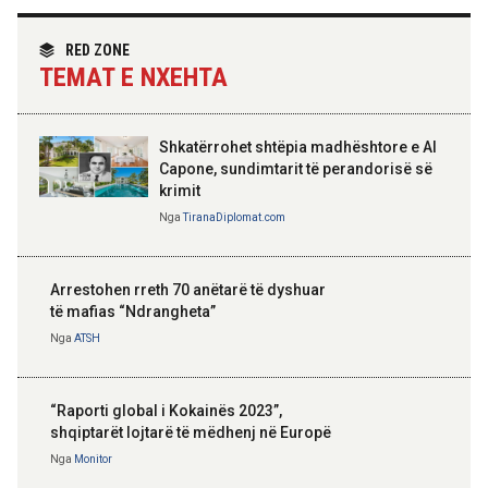
partneritetit strategjik
Nga
Tirana Diplomat
RED ZONE
TEMAT E NXEHTA
Shkatërrohet shtëpia madhështore e Al
Capone, sundimtarit të perandorisë së
krimit
Nga
TiranaDiplomat.com
Arrestohen rreth 70 anëtarë të dyshuar
të mafias “Ndrangheta”
Nga
ATSH
“Raporti global i Kokainës 2023”,
shqiptarët lojtarë të mëdhenj në Europë
Nga
Monitor