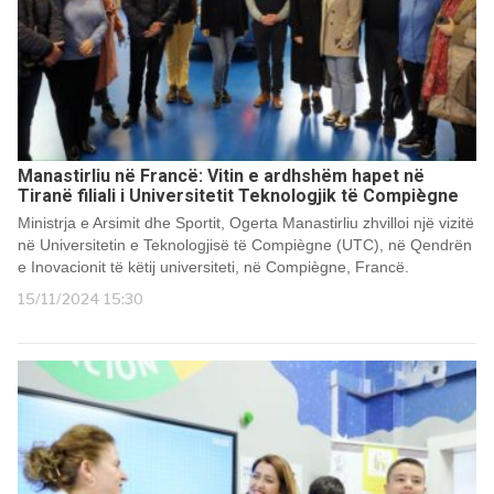
Manastirliu në Francë: Vitin e ardhshëm hapet në
Tiranë filiali i Universitetit Teknologjik të Compiègne
Ministrja e Arsimit dhe Sportit, Ogerta Manastirliu zhvilloi një vizitë
në Universitetin e Teknologjisë të Compiègne (UTC), në Qendrën
e Inovacionit të këtij universiteti, në Compiègne, Francë.
15/11/2024 15:30