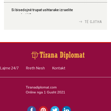
Si bisedojnë trupat ushtarake izraelite
me robotët?
Nga
TiranaDiplomat.com
TË GJITHA
Si po e luftojnë terrorizmin shërbimet
inteligjente izraelite
Nga
Or Shalom
Lajme 24/7
Rreth Nesh
Kontakt
Tiranadiplomat.com
Online nga 1 Gusht 2021