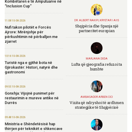
Kombëtaren e të Amputuarve në
“Inclusion Cup”
DR. ALBERT RAKIPI, KRYETAR I AIIS
11:08 10-08-2026
Shqipëria dhe Spanja një
Nufi takon pilotët e Forcës
partneritet europian
Ajrore: Mirënjohje për
përkushtimin në përballjen me
zjarret
10:16 10-08-2026
MARJANA DODA
Turistë nga e gjithë bota në
Lufta që gjeografia refuzoi ta
Gjirokastër: Histori, natyrë dhe
humbte
gastronomi
09:55 10-08-2026
Gonxhja: Vijojnë punimet për
AMBASADOR ARBEN CICI
restaurimin e mureve antike në
Vizita që ndryshoi të ardhmen
Durrës
strategjike të Shqipërisë
09:48 10-08-2026
Ministria e Shëndetësisë hap
thirrjen për teknikët e shkencave