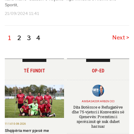
Sportit,
21/09/2024 11:41
1
2
3
4
Next >
TË FUNDIT
OP-ED
AMBASADOR ARBEN CICI
Dita Botërore e Refugjatëve
dhe 75-vjetori i Konventës së
Gjenevës: Premtimi i
njerëzimit që nuk duhet
11:14 10-08-2026
harruar
Shqipëria merr pjesë me