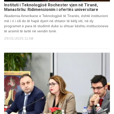
Instituti i Teknologjisë Rochester vjen në Tiranë,
Manastirliu: Ridimensionim i ofertës universitare
Akademia Amerikane e Teknologjisë të Tiranës, është institucioni
më i ri i cili do të hapë dyert në shtator të këtij viti, në dy
programet e para të studimit duke iu shtuar kështu institucioneve
të arsimit të lartë në vendin tonë.
29/01/2025 11:58