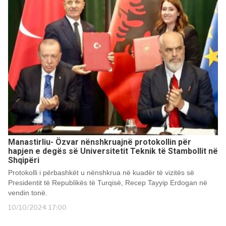
Manastirliu- Özvar nënshkruajnë protokollin për
hapjen e degës së Universitetit Teknik të Stambollit në
Shqipëri
Protokolli i përbashkët u nënshkrua në kuadër të vizitës së
Presidentit të Republikës të Turqisë, Recep Tayyip Erdogan në
vendin tonë.
10/10/2024 17:00