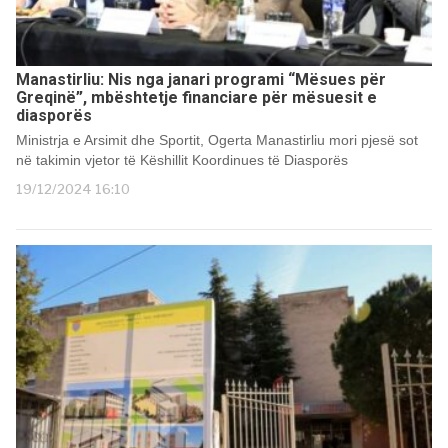
Manastirliu: Nis nga janari programi “Mësues për
Greqinë”, mbështetje financiare për mësuesit e
diasporës
Ministrja e Arsimit dhe Sportit, Ogerta Manastirliu mori pjesë sot
në takimin vjetor të Këshillit Koordinues të Diasporës
19/12/2024 16:10