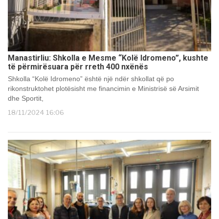
Manastirliu: Shkolla e Mesme “Kolë Idromeno”, kushte
të përmirësuara për rreth 400 nxënës
Shkolla “Kolë Idromeno” është një ndër shkollat që po
rikonstruktohet plotësisht me financimin e Ministrisë së Arsimit
dhe Sportit,
18/11/2024 16:06