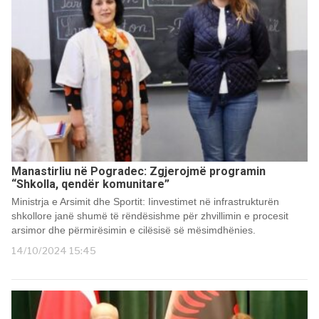
Manastirliu në Pogradec: Zgjerojmë programin
“Shkolla, qendër komunitare”
Ministrja e Arsimit dhe Sportit: Iinvestimet në infrastrukturën
shkollore janë shumë të rëndësishme për zhvillimin e procesit
arsimor dhe përmirësimin e cilësisë së mësimdhënies.
14/10/2024 15:45