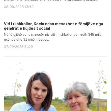
08/09/2025 13:40
Viti i ri shkollor, Koçiu ndan mesazhet e fëmijëve nga
qendrat e kujdesit social
Në të gjithë vendin, nesër nis viti i ri shkollor për rreth 345 mijë
nxënës dhe 31 mijë mësues.
07/09/2025 21:29