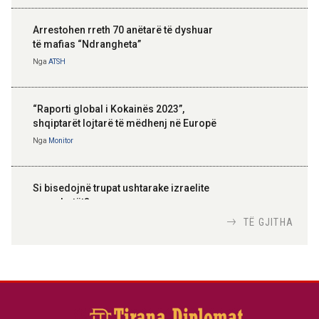
Arrestohen rreth 70 anëtarë të dyshuar
të mafias “Ndrangheta”
Nga
ATSH
“Raporti global i Kokainës 2023”,
shqiptarët lojtarë të mëdhenj në Europë
Nga
Monitor
Si bisedojnë trupat ushtarake izraelite
me robotët?
Nga
TiranaDiplomat.com
TË GJITHA
Si po e luftojnë terrorizmin shërbimet
inteligjente izraelite
Nga
Or Shalom