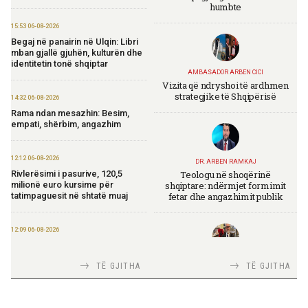
humbte
15:53 06-08-2026
Begaj në panairin në Ulqin: Libri
mban gjallë gjuhën, kulturën dhe
identitetin tonë shqiptar
AMBASADOR ARBEN CICI
Vizita që ndryshoi të ardhmen
strategjike të Shqipërisë
14:32 06-08-2026
Rama ndan mesazhin: Besim,
empati, shërbim, angazhim
12:12 06-08-2026
DR. ARBEN RAMKAJ
Teologu në shoqërinë
Rivlerësimi i pasurive, 120,5
shqiptare: ndërmjet formimit
milionë euro kursime për
fetar dhe angazhimit publik
tatimpaguesit në shtatë muaj
12:09 06-08-2026
Ministria e Financave nis
përgatitjet për Eurobondin e ri
TIRANA DIPLOMAT
TË GJITHA
TË GJITHA
Italia Strategjike — Ku është
Shqipëria?
09:55 06-08-2026
“Washington Post”: Udhëtimi në