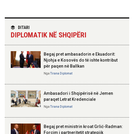
Shqipëri që zbuloi magjinë e një
vendi autentik, përtej famës së
rrjeteve sociale
TIRANA DIPLOMAT
“Shqipëria në BE, projekt më i
DITARI
madh se amaneti i
09:52 06-08-2026
DIPLOMATIK NË SHQIPËRI
Skënderbeut dhe Ismail
Përmbarimi Shtetëror, 22 zyra në
Qemalit”
të gjithë vendin për zbatimin e
vendimeve të gjykatave
Begaj pret ambasadorin e Ekuadorit:
Njohja e Kosovës do të ishte kontribut
09:50 06-08-2026
për paqen në Ballkan
Sejko: TIPS Clone do të ulë
ELISA SPIROPALI
kostot e pagesave, ekonomia
Kriza e Parlamentit është
Nga
Tirana Diplomat
mund të kursejë deri në 38
kriza e Republikës
miliardë lekë në vit
Parlamentare
Ambasadori i Shqipërisë në Jemen
paraqet Letrat Kredenciale
Nga
Tirana Diplomat
BAJRAM BEGAJ, PRESIDENTI I REPUBLIKËS
SË SHQIPËRISË
Gëzuar Ditën e Pavarësisë,
Kosovë!
Begaj pret ministrin kroat Grlić-Radman:
Forcim i partneritetit strategjik