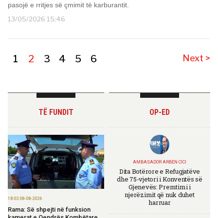
pasojë e rritjes së çmimit të karburantit.
13/05/2026 15:46
1
2
3
4
5
6
Next >
TË FUNDIT
OP-ED
AMBASADOR ARBEN CICI
Dita Botërore e Refugjatëve
dhe 75-vjetori i Konventës së
Gjenevës: Premtimi i
njerëzimit që nuk duhet
18:03 08-08-2026
harruar
Rama: Së shpejti në funksion
kamerat e Qendrës Kombëtare