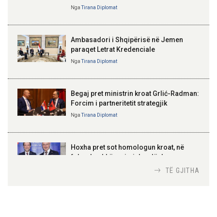
Kriza e Parlamentit është
Nga
Tirana Diplomat
Peizazhe magjike nga lumi Vjosa
kriza e Republikës
Parlamentare
Ambasadori i Shqipërisë në Jemen
paraqet Letrat Kredenciale
Nga
Tirana Diplomat
BAJRAM BEGAJ, PRESIDENTI I REPUBLIKËS
SË SHQIPËRISË
Gëzuar Ditën e Pavarësisë,
Kosovë!
Begaj pret ministrin kroat Grlić-Radman:
Forcim i partneritetit strategjik
Nga
Tirana Diplomat
AMER JUKA
100-vjetori i themelimit të
Hoxha pret sot homologun kroat, në
Urdhrit të Skënderbeut
fokus bashkëpunimi dypalësh
Nga
Tirana Diplomat
TË GJITHA
Hoxha takim me zyrtarë të lartë të DASH:
Angazhim i përbashkët për forcimin e