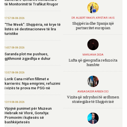
të Monitorimit të Trafikut Rrugor
DR. ALBERT RAKIPI, KRYETAR I AIIS
17:57 08-08-2026
Shqipëria dhe Spanja një
“The Week”: Shqipëria, në krye të
partneritet europian
listës së destinacioneve të lira
turistike
14:57 08-08-2026
Saranda plot me pushues,
MARJANA DODA
gjithmonë zgjedhja e duhur
Lufta që gjeografia refuzoi ta
humbte
13:57 08-08-2026
Lorik Cana rrëfen fillimet e
karrierës: Nga emigrimi, refuzimi
i vizës te prova me PSG-në
AMBASADOR ARBEN CICI
Vizita që ndryshoi të ardhmen
strategjike të Shqipërisë
13:19 08-08-2026
Vijojnë punimet për Muzeun
Hebraik në Vlorë, Gonxhja:
Promovim i kujtesës së
bashkëjetesës