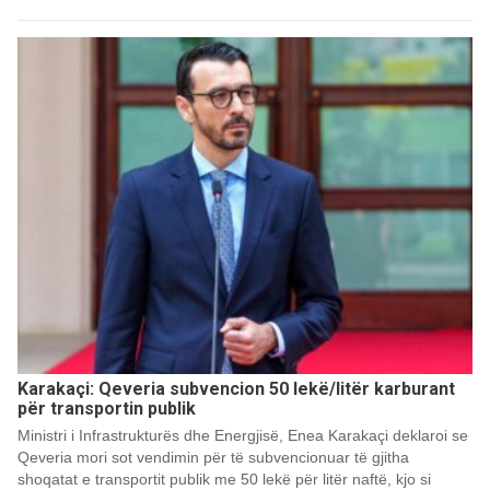
Karakaçi: Qeveria subvencion 50 lekë/litër karburant
për transportin publik
Ministri i Infrastrukturës dhe Energjisë, Enea Karakaçi deklaroi se
Qeveria mori sot vendimin për të subvencionuar të gjitha
shoqatat e transportit publik me 50 lekë për litër naftë, kjo si