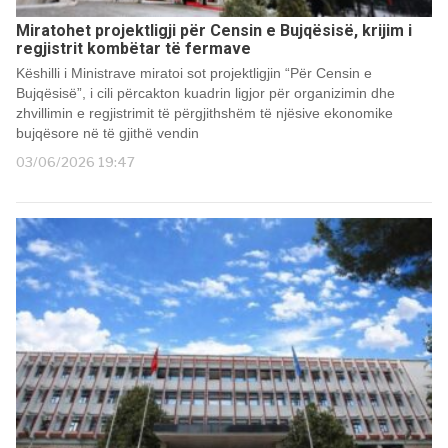
Miratohet projektligji për Censin e Bujqësisë, krijim i
regjistrit kombëtar të fermave
Këshilli i Ministrave miratoi sot projektligjin “Për Censin e
Bujqësisë”, i cili përcakton kuadrin ligjor për organizimin dhe
zhvillimin e regjistrimit të përgjithshëm të njësive ekonomike
bujqësore në të gjithë vendin
03/06/2026 19:47