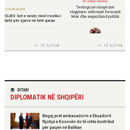
DR. ARBEN RAMKAJ
Teologu në shoqërinë
12:53 08-08-2026
shqiptare: ndërmjet formimit
fetar dhe angazhimit publik
IGJEO: Sot e nesër, nivel rreziku i
lartë për zjarre në tetë qarqe
12:43 08-08-2026
Zhvillohet në Taxhikistan
TIRANA DIPLOMAT
TË GJITHA
TË GJITHA
seminari i leximit mbi librin e Xi
Italia Strategjike — Ku është
Jinpingut për qeverisjen e Kinës
Shqipëria?
11:56 08-08-2026
Për herë të parë, Forcat e
Armatosura me mjete taktike
“Made in Albania”
TIRANA DIPLOMAT
“Shqipëria në BE, projekt më i
DITARI
madh se amaneti i
DIPLOMATIK NË SHQIPËRI
Skënderbeut dhe Ismail
09:24 08-08-2026
Qemalit”
Ambasada amerikane:
Ambasadori Wendt do të
mbështesë vizionin e Presidentit
Begaj pret ambasadorin e Ekuadorit:
Trump për siguri të përbashkët
Njohja e Kosovës do të ishte kontribut
për paqen në Ballkan
ELISA SPIROPALI
09:19 08-08-2026