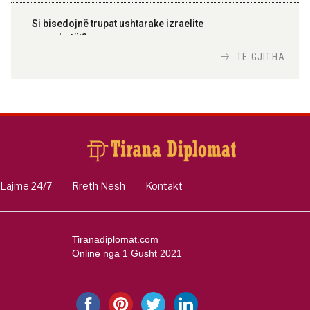
Si bisedojnë trupat ushtarake izraelite
me robotët?
Nga
TiranaDiplomat.com
TË GJITHA
Si po e luftojnë terrorizmin shërbimet
inteligjente izraelite
Nga
Or Shalom
Lajme 24/7
Rreth Nesh
Kontakt
Tiranadiplomat.com
Online nga 1 Gusht 2021