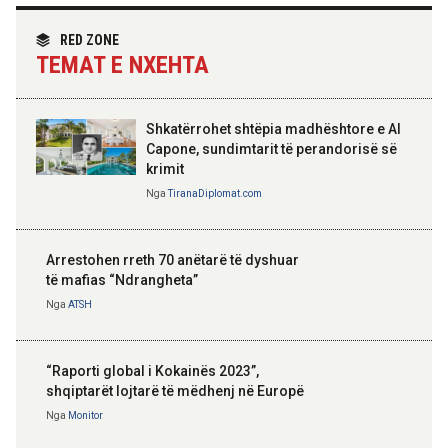
partneritetit strategjik
Nga
Tirana Diplomat
RED ZONE
TEMAT E NXEHTA
Shkatërrohet shtëpia madhështore e Al
Capone, sundimtarit të perandorisë së
krimit
Nga
TiranaDiplomat.com
Arrestohen rreth 70 anëtarë të dyshuar
të mafias “Ndrangheta”
Nga
ATSH
“Raporti global i Kokainës 2023”,
shqiptarët lojtarë të mëdhenj në Europë
Nga
Monitor