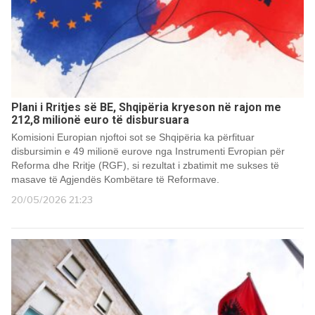
Plani i Rritjes së BE, Shqipëria kryeson në rajon me
212,8 milionë euro të disbursuara
Komisioni Europian njoftoi sot se Shqipëria ka përfituar
disbursimin e 49 milionë eurove nga Instrumenti Evropian për
Reforma dhe Rritje (RGF), si rezultat i zbatimit me sukses të
masave të Agjendës Kombëtare të Reformave.
20/05/2026 21:23