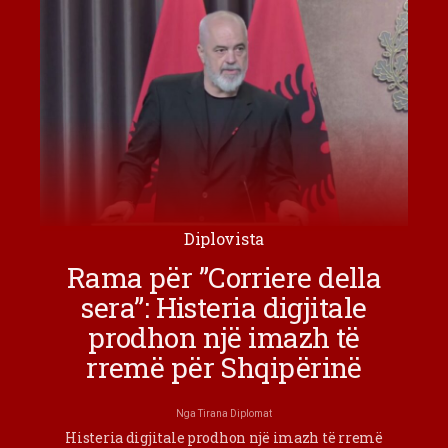
Diplovista
Rama për ”Corriere della
sera”: Histeria digjitale
prodhon një imazh të
rremë për Shqipërinë
Nga
Tirana Diplomat
Histeria digjitale prodhon një imazh të rremë