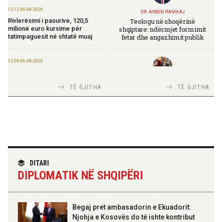
12:12 06-08-2026
DR. ARBEN RAMKAJ
Teologu në shoqërinë
Rivlerësimi i pasurive, 120,5
shqiptare: ndërmjet formimit
milionë euro kursime për
fetar dhe angazhimit publik
tatimpaguesit në shtatë muaj
12:09 06-08-2026
Ministria e Financave nis
përgatitjet për Eurobondin e ri
TIRANA DIPLOMAT
TË GJITHA
TË GJITHA
Italia Strategjike — Ku është
Shqipëria?
09:55 06-08-2026
“Washington Post”: Udhëtimi në
Shqipëri që zbuloi magjinë e një
vendi autentik, përtej famës së
rrjeteve sociale
TIRANA DIPLOMAT
“Shqipëria në BE, projekt më i
DITARI
madh se amaneti i
09:52 06-08-2026
DIPLOMATIK NË SHQIPËRI
Skënderbeut dhe Ismail
Përmbarimi Shtetëror, 22 zyra në
Qemalit”
të gjithë vendin për zbatimin e
vendimeve të gjykatave
Begaj pret ambasadorin e Ekuadorit:
Njohja e Kosovës do të ishte kontribut
09:50 06-08-2026