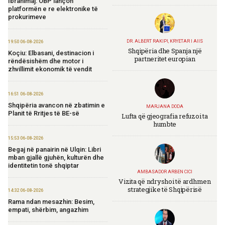
Ibrahimaj: OBP lançon
platformën e re elektronike të
prokurimeve
DR. ALBERT RAKIPI, KRYETAR I AIIS
19:50 06-08-2026
Shqipëria dhe Spanja një
Koçiu: Elbasani, destinacion i
partneritet europian
rëndësishëm dhe motor i
zhvillimit ekonomik të vendit
16:51 06-08-2026
Shqipëria avancon në zbatimin e
MARJANA DODA
Planit të Rritjes të BE-së
Lufta që gjeografia refuzoi ta
humbte
15:53 06-08-2026
Begaj në panairin në Ulqin: Libri
mban gjallë gjuhën, kulturën dhe
identitetin tonë shqiptar
AMBASADOR ARBEN CICI
Vizita që ndryshoi të ardhmen
strategjike të Shqipërisë
14:32 06-08-2026
Rama ndan mesazhin: Besim,
empati, shërbim, angazhim