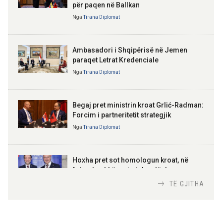
për paqen në Ballkan
Sejko: TIPS Clone do të ulë
ELISA SPIROPALI
kostot e pagesave, ekonomia
Kriza e Parlamentit është
Nga
Tirana Diplomat
mund të kursejë deri në 38
kriza e Republikës
miliardë lekë në vit
Parlamentare
Ambasadori i Shqipërisë në Jemen
paraqet Letrat Kredenciale
Nga
Tirana Diplomat
BAJRAM BEGAJ, PRESIDENTI I REPUBLIKËS
SË SHQIPËRISË
Gëzuar Ditën e Pavarësisë,
Kosovë!
Begaj pret ministrin kroat Grlić-Radman:
Forcim i partneritetit strategjik
Nga
Tirana Diplomat
AMER JUKA
100-vjetori i themelimit të
Hoxha pret sot homologun kroat, në
Urdhrit të Skënderbeut
fokus bashkëpunimi dypalësh
Nga
Tirana Diplomat
TË GJITHA
Hoxha takim me zyrtarë të lartë të DASH: