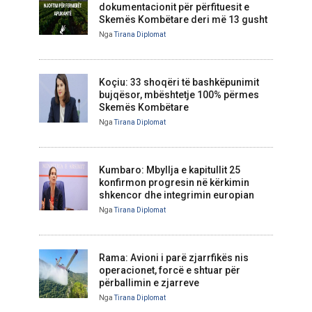
dokumentacionit për përfituesit e
Skemës Kombëtare deri më 13 gusht
Nga
Tirana Diplomat
Koçiu: 33 shoqëri të bashkëpunimit
bujqësor, mbështetje 100% përmes
Skemës Kombëtare
Nga
Tirana Diplomat
Kumbaro: Mbyllja e kapitullit 25
konfirmon progresin në kërkimin
shkencor dhe integrimin europian
Nga
Tirana Diplomat
Rama: Avioni i parë zjarrfikës nis
operacionet, forcë e shtuar për
përballimin e zjarreve
Nga
Tirana Diplomat