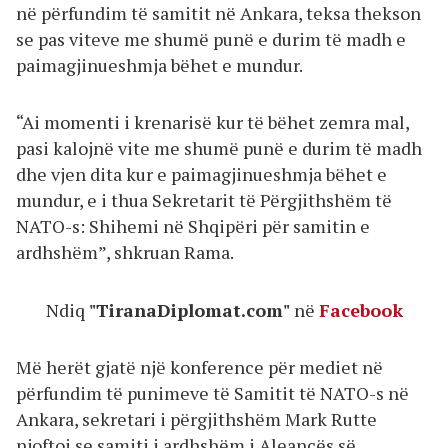
në përfundim të samitit në Ankara, teksa thekson
se pas viteve me shumë punë e durim të madh e
paimagjinueshmja bëhet e mundur.
“Ai momenti i krenarisë kur të bëhet zemra mal,
pasi kalojnë vite me shumë punë e durim të madh
dhe vjen dita kur e paimagjinueshmja bëhet e
mundur, e i thua Sekretarit të Përgjithshëm të
NATO-s: Shihemi në Shqipëri për samitin e
ardhshëm”, shkruan Rama.
Ndiq
"TiranaDiplomat.com"
në
Facebook
Më herët gjatë një konference për mediet në
përfundim të punimeve të Samitit të NATO-s në
Ankara, sekretari i përgjithshëm Mark Rutte
njoftoi se samiti i ardhshëm i Aleancës së