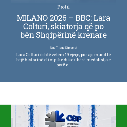
Profil
MILANO 2026 – BBC: Lara
Colturi, skiatorja që po
bën Shqipërinë krenare
Nga
Tirana Diplomat
Lara Colturi është vetëm 19 vjeçe, por ajo mund të
bëjë historinë olimpike duke u bërë medalistja e
parë e…