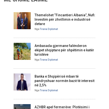
Themelohet “Fincantieri Albania”, Nufi:
Investim për zhvillimin e industrisë
detare
Nga
Tirana Diplomat
Ambasada gjermane falënderon
ekipet shqiptare për shpëtimin e katër
turistëve
Nga
Tirana Diplomat
Banka e Shqipërisë mban të
pandryshuar normën bazë të interesit
në 2,5%
Nga
Tirana Diplomat
AZHBR apel fermerëve: Plotësimi i