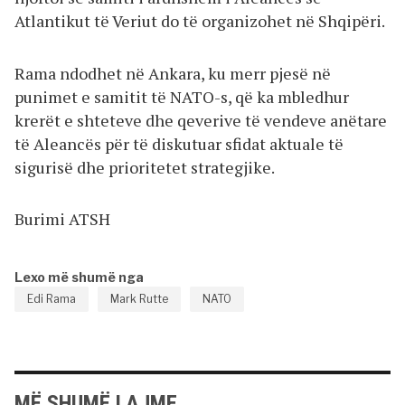
Atlantikut të Veriut do të organizohet në Shqipëri.
Rama ndodhet në Ankara, ku merr pjesë në
punimet e samitit të NATO-s, që ka mbledhur
krerët e shteteve dhe qeverive të vendeve anëtare
të Aleancës për të diskutuar sfidat aktuale të
sigurisë dhe prioritetet strategjike.
Burimi ATSH
Lexo më shumë nga
Edi Rama
Mark Rutte
NATO
MË SHUMË LAJME