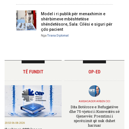
Model i ri publik për menaxhimin e
shërbimeve mbështetëse
shëndetësore, Sala: Cilësi e siguri për
çdo pacient
Nga
Tirana Diplomat
TË FUNDIT
OP-ED
AMBASADOR ARBEN CICI
Dita Botërore e Refugjatëve
dhe 75-vjetori i Konventës së
Gjenevës: Premtimi i
njerëzimit që nuk duhet
20:50 06-08-2026
harruar