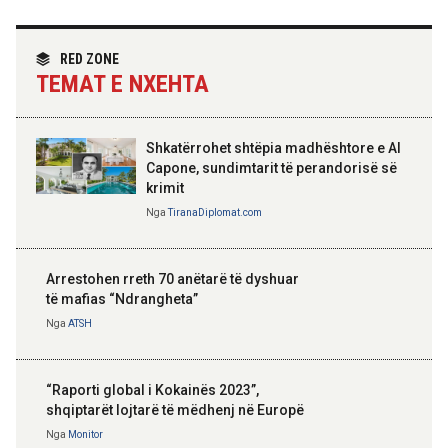
Angazhim i përbashkët për forcimin e
partneritetit strategjik
Nga
Tirana Diplomat
RED ZONE
TEMAT E NXEHTA
Shkatërrohet shtëpia madhështore e Al
Capone, sundimtarit të perandorisë së
krimit
Nga
TiranaDiplomat.com
Arrestohen rreth 70 anëtarë të dyshuar
të mafias “Ndrangheta”
Nga
ATSH
“Raporti global i Kokainës 2023”,
shqiptarët lojtarë të mëdhenj në Europë
Nga
Monitor