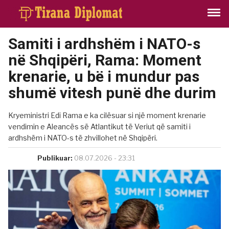
Samiti i ardhshëm i NATO-s
në Shqipëri, Rama: Moment
krenarie, u bë i mundur pas
shumë vitesh punë dhe durim
Kryeministri Edi Rama e ka cilësuar si një moment krenarie
vendimin e Aleancës së Atlantikut të Veriut që samiti i
ardhshëm i NATO-s të zhvillohet në Shqipëri.
Publikuar:
08.07.2026 - 23:31