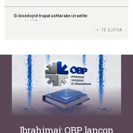
Si bisedojnë trupat ushtarake izraelite
me robotët?
Nga
TiranaDiplomat.com
TË GJITHA
Si po e luftojnë terrorizmin shërbimet
inteligjente izraelite
Nga
Or Shalom
Ibrahimaj: OBP lançon