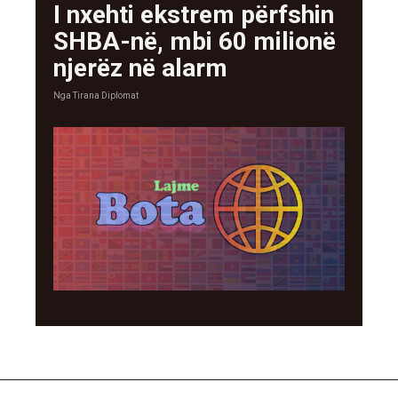
I nxehti ekstrem përfshin
SHBA-në, mbi 60 milionë
njerëz në alarm
Nga
Tirana Diplomat