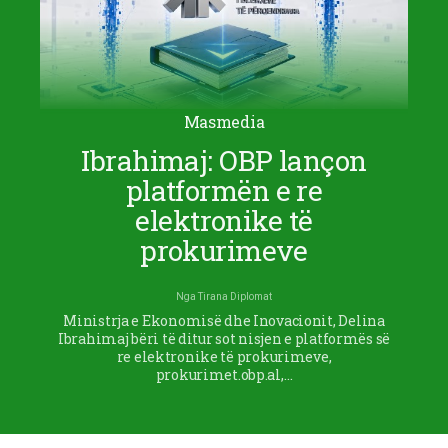
Masmedia
Ibrahimaj: OBP lançon
platformën e re
elektronike të
prokurimeve
Nga
Tirana Diplomat
Ministrja e Ekonomisë dhe Inovacionit, Delina
Ibrahimaj bëri të ditur sot nisjen e platformës së
re elektronike të prokurimeve,
prokurimet.obp.al,…