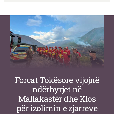
Si po e luftojnë terrorizmin shërbimet
inteligjente izraelite
Nga
Or Shalom
Forcat Tokësore vijojnë
ndërhyrjet në
Mallakastër dhe Klos
për izolimin e zjarreve