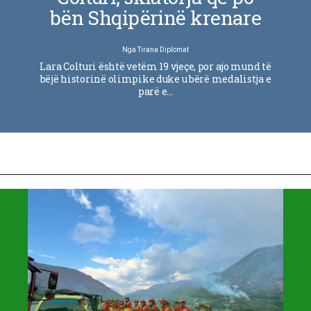
bën Shqipërinë krenare
Nga
Tirana Diplomat
Lara Colturi është vetëm 19 vjeçe, por ajo mund të
bëjë historinë olimpike duke u bërë medalistja e
parë e…