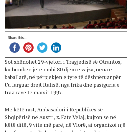
Share this...
Sot shënohet 29-vjetori i Tragjedisë së Otrantos,
ku humbën jetën mbi 80 djem e vajza, nëna e
baballarë, në përpjekjen e tyre të dëshpëruar për
t’u larguar drejt Italisë, nga frika dhe pasiguria e
trazirave të marsit 1997.
Me këtë rast, Ambasadori i Republikës së
Shqipërisë në Austri, z. Fate Velaj, kujton se në
këtë ditë, 9 vite më parë, në Vlorë, ai organizoi një