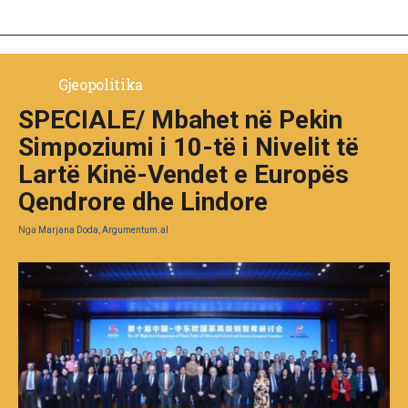
Gjeopolitika
SPECIALE/ Mbahet në Pekin
Simpoziumi i 10-të i Nivelit të
Lartë Kinë-Vendet e Europës
Qendrore dhe Lindore
Nga
Marjana Doda, Argumentum.al