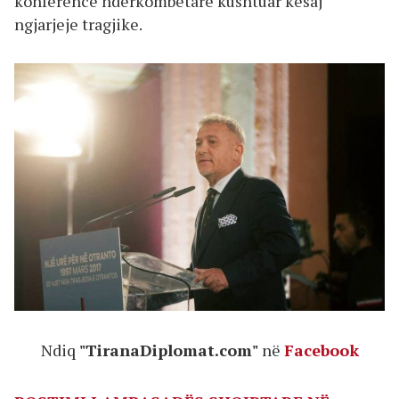
konferencë ndërkombëtare kushtuar kësaj
ngjarjeje tragjike.
Ndiq
"TiranaDiplomat.com"
në
Facebook