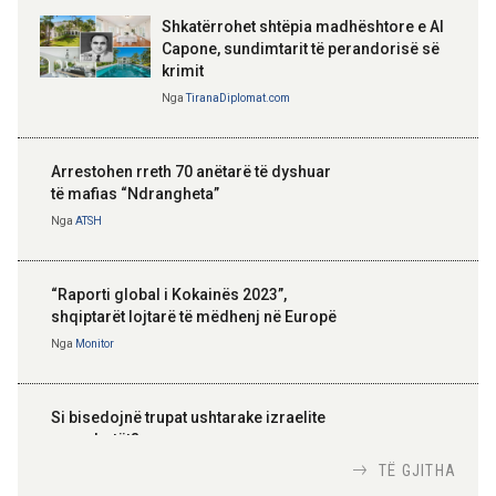
Shkatërrohet shtëpia madhështore e Al
Capone, sundimtarit të perandorisë së
krimit
Nga
TiranaDiplomat.com
Arrestohen rreth 70 anëtarë të dyshuar
të mafias “Ndrangheta”
Nga
ATSH
“Raporti global i Kokainës 2023”,
shqiptarët lojtarë të mëdhenj në Europë
Nga
Monitor
Si bisedojnë trupat ushtarake izraelite
me robotët?
Nga
TiranaDiplomat.com
TË GJITHA