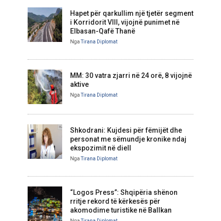
Hapet për qarkullim një tjetër segment
i Korridorit VIII, vijojnë punimet në
Elbasan-Qafë Thanë
Nga
Tirana Diplomat
MM: 30 vatra zjarri në 24 orë, 8 vijojnë
aktive
Nga
Tirana Diplomat
Shkodrani: Kujdesi për fëmijët dhe
personat me sëmundje kronike ndaj
ekspozimit në diell
Nga
Tirana Diplomat
“Logos Press”: Shqipëria shënon
rritje rekord të kërkesës për
akomodime turistike në Ballkan
Nga
Tirana Diplomat