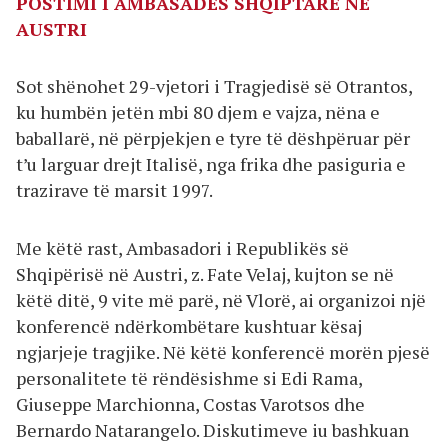
POSTIMI I AMBASADËS SHQIPTARE NË
AUSTRI
Sot shënohet 29-vjetori i Tragjedisë së Otrantos,
ku humbën jetën mbi 80 djem e vajza, nëna e
baballarë, në përpjekjen e tyre të dëshpëruar për
t’u larguar drejt Italisë, nga frika dhe pasiguria e
trazirave të marsit 1997.
Me këtë rast, Ambasadori i Republikës së
Shqipërisë në Austri, z. Fate Velaj, kujton se në
këtë ditë, 9 vite më parë, në Vlorë, ai organizoi një
konferencë ndërkombëtare kushtuar kësaj
ngjarjeje tragjike. Në këtë konferencë morën pjesë
personalitete të rëndësishme si Edi Rama,
Giuseppe Marchionna, Costas Varotsos dhe
Bernardo Natarangelo. Diskutimeve iu bashkuan