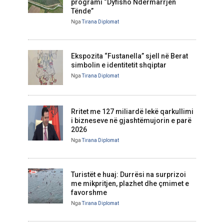
programi “Dyfisho Ndërmarrjen
Tënde”
Nga
Tirana Diplomat
Ekspozita “Fustanella” sjell në Berat
simbolin e identitetit shqiptar
Nga
Tirana Diplomat
Rritet me 127 miliardë lekë qarkullimi
i bizneseve në gjashtëmujorin e parë
2026
Nga
Tirana Diplomat
Turistët e huaj: Durrësi na surprizoi
me mikpritjen, plazhet dhe çmimet e
favorshme
Nga
Tirana Diplomat