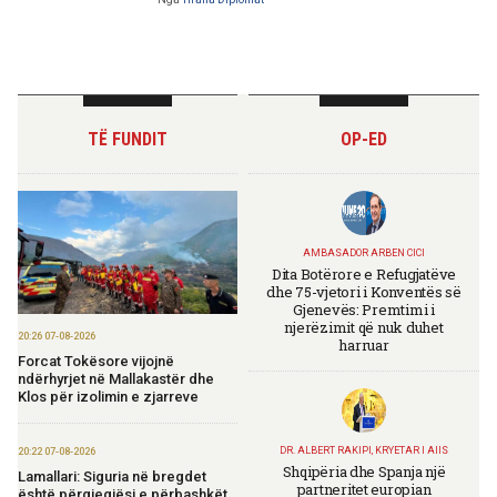
TË FUNDIT
OP-ED
AMBASADOR ARBEN CICI
Dita Botërore e Refugjatëve
dhe 75-vjetori i Konventës së
Gjenevës: Premtimi i
njerëzimit që nuk duhet
20:26 07-08-2026
harruar
Forcat Tokësore vijojnë
ndërhyrjet në Mallakastër dhe
Klos për izolimin e zjarreve
DR. ALBERT RAKIPI, KRYETAR I AIIS
20:22 07-08-2026
Shqipëria dhe Spanja një
Lamallari: Siguria në bregdet
partneritet europian
është përgjegjësi e përbashkët