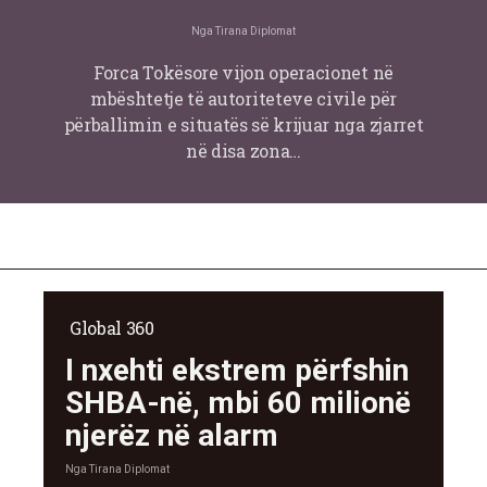
Nga
Tirana Diplomat
Forca Tokësore vijon operacionet në
mbështetje të autoriteteve civile për
përballimin e situatës së krijuar nga zjarret
në disa zona…
Global 360
I nxehti ekstrem përfshin
SHBA-në, mbi 60 milionë
njerëz në alarm
Nga
Tirana Diplomat