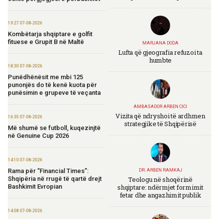
19:27 07-08-2026
Kombëtarja shqiptare e golfit
fituese e Grupit B në Maltë
MARJANA DODA
Lufta që gjeografia refuzoi ta
humbte
18:30 07-08-2026
Punëdhënësit me mbi 125
punonjës do të kenë kuota për
punësimin e grupeve të veçanta
AMBASADOR ARBEN CICI
Vizita që ndryshoi të ardhmen
16:35 07-08-2026
strategjike të Shqipërisë
Më shumë se futboll, kuqezinjtë
në Genuine Cup 2026
14:10 07-08-2026
Rama për “Financial Times”:
DR. ARBEN RAMKAJ
Teologu në shoqërinë
Shqipëria në rrugë të qartë drejt
shqiptare: ndërmjet formimit
Bashkimit Evropian
fetar dhe angazhimit publik
14:08 07-08-2026