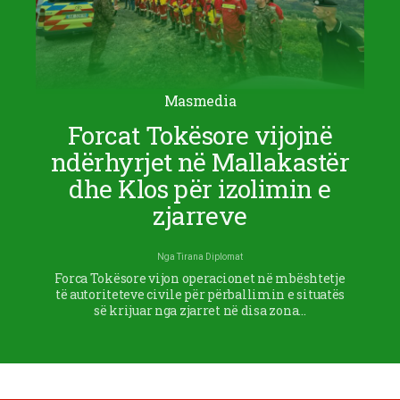
Masmedia
Forcat Tokësore vijojnë
ndërhyrjet në Mallakastër
dhe Klos për izolimin e
zjarreve
Nga
Tirana Diplomat
Forca Tokësore vijon operacionet në mbështetje
të autoriteteve civile për përballimin e situatës
së krijuar nga zjarret në disa zona…