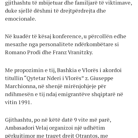
gjithashtu të mbijetuar dhe familjarë të viktimave,
duke sjellë dëshmi të drejtpërdrejta dhe
emocionale.
Në kuadër të kësaj konference, u përcollën edhe
mesazhe nga personalitete ndërkombëtare si
Romano Prodi dhe Franz Vranitzky.
Me propozimin e tij, Bashkia e Vlorës i akordoi
titullin “Qytetar Nderi i Vlorës” z. Giuseppe
Marchionna, në shenjë mirënjohjeje për
ndihmesën e tij ndaj emigrantëve shqiptarë në
vitin 1991.
Gjithashtu, po në këtë datë 9 vite më parë,
Ambasadori Velaj organizoi një udhëtim
përkujtimor me traget drejt Otrantos, me