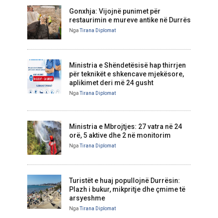
Gonxhja: Vijojnë punimet për
restaurimin e mureve antike në Durrës
Nga
Tirana Diplomat
Ministria e Shëndetësisë hap thirrjen
për teknikët e shkencave mjekësore,
aplikimet deri më 24 gusht
Nga
Tirana Diplomat
Ministria e Mbrojtjes: 27 vatra në 24
orë, 5 aktive dhe 2 në monitorim
Nga
Tirana Diplomat
Turistët e huaj popullojnë Durrësin:
Plazh i bukur, mikpritje dhe çmime të
arsyeshme
Nga
Tirana Diplomat