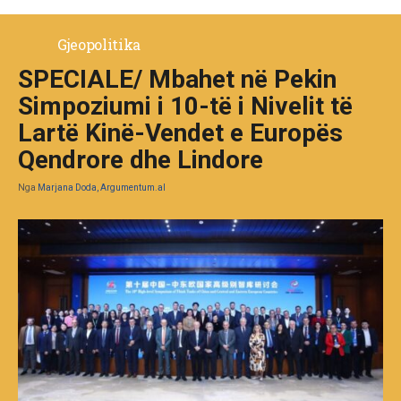
Gjeopolitika
SPECIALE/ Mbahet në Pekin
Simpoziumi i 10-të i Nivelit të
Lartë Kinë-Vendet e Europës
Qendrore dhe Lindore
Nga
Marjana Doda, Argumentum.al