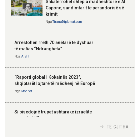
Shkatërrohet shtëpia madhështore e Al
Capone, sundimtarit të perandorisë së
krimit
Nga
TiranaDiplomat.com
Arrestohen rreth 70 anëtarë të dyshuar
të mafias “Ndrangheta”
Nga
ATSH
“Raporti global i Kokainës 2023”,
shqiptarët lojtarë të mëdhenj në Europë
Nga
Monitor
Si bisedojnë trupat ushtarake izraelite
me robotët?
Nga
TiranaDiplomat.com
TË GJITHA