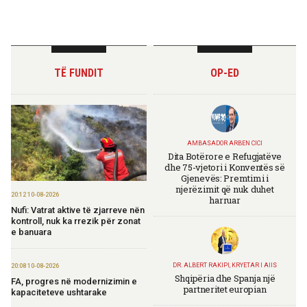
TË FUNDIT
OP-ED
AMBASADOR ARBEN CICI
Dita Botërore e Refugjatëve
dhe 75-vjetori i Konventës së
Gjenevës: Premtimi i
njerëzimit që nuk duhet
20:12 10-08-2026
harruar
Nufi: Vatrat aktive të zjarreve nën
kontroll, nuk ka rrezik për zonat
e banuara
DR. ALBERT RAKIPI, KRYETAR I AIIS
20:08 10-08-2026
Shqipëria dhe Spanja një
FA, progres në modernizimin e
partneritet europian
kapaciteteve ushtarake