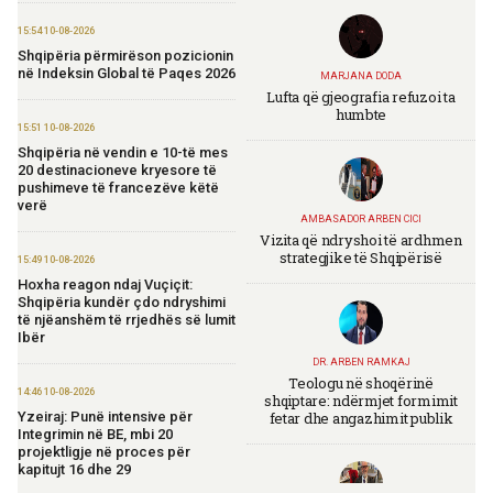
15:54 10-08-2026
Shqipëria përmirëson pozicionin
në Indeksin Global të Paqes 2026
MARJANA DODA
Lufta që gjeografia refuzoi ta
humbte
15:51 10-08-2026
Shqipëria në vendin e 10-të mes
20 destinacioneve kryesore të
pushimeve të francezëve këtë
verë
AMBASADOR ARBEN CICI
Vizita që ndryshoi të ardhmen
strategjike të Shqipërisë
15:49 10-08-2026
Hoxha reagon ndaj Vuçiçit:
Shqipëria kundër çdo ndryshimi
të njëanshëm të rrjedhës së lumit
Ibër
DR. ARBEN RAMKAJ
Teologu në shoqërinë
14:46 10-08-2026
shqiptare: ndërmjet formimit
fetar dhe angazhimit publik
Yzeiraj: Punë intensive për
Integrimin në BE, mbi 20
projektligje në proces për
kapitujt 16 dhe 29