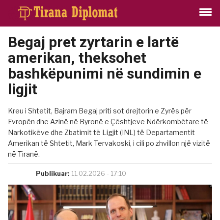
Begaj pret zyrtarin e lartë
amerikan, theksohet
bashkëpunimi në sundimin e
ligjit
Kreu i Shtetit, Bajram Begaj priti sot drejtorin e Zyrës për
Evropën dhe Azinë në Byronë e Çështjeve Ndërkombëtare të
Narkotikëve dhe Zbatimit të Ligjit (INL) të Departamentit
Amerikan të Shtetit, Mark Tervakoski, i cili po zhvillon një vizitë
në Tiranë.
Publikuar:
11.02.2026 - 17:10