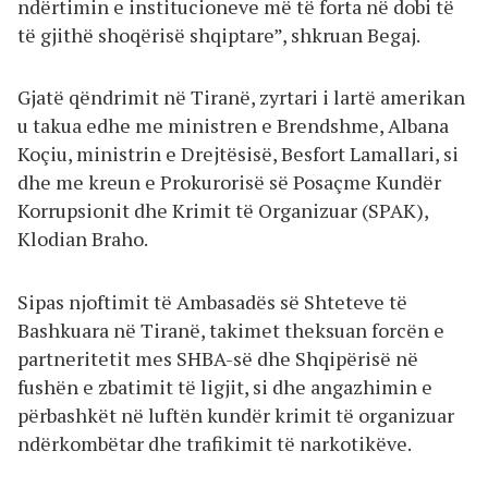
ndërtimin e institucioneve më të forta në dobi të
të gjithë shoqërisë shqiptare”, shkruan Begaj.
Gjatë qëndrimit në Tiranë, zyrtari i lartë amerikan
u takua edhe me ministren e Brendshme, Albana
Koçiu, ministrin e Drejtësisë, Besfort Lamallari, si
dhe me kreun e Prokurorisë së Posaçme Kundër
Korrupsionit dhe Krimit të Organizuar (SPAK),
Klodian Braho.
Sipas njoftimit të Ambasadës së Shteteve të
Bashkuara në Tiranë, takimet theksuan forcën e
partneritetit mes SHBA-së dhe Shqipërisë në
fushën e zbatimit të ligjit, si dhe angazhimin e
përbashkët në luftën kundër krimit të organizuar
ndërkombëtar dhe trafikimit të narkotikëve.