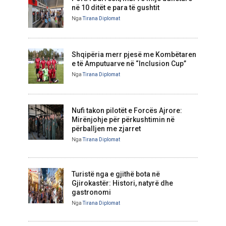
në 10 ditët e para të gushtit
Nga
Tirana Diplomat
Shqipëria merr pjesë me Kombëtaren
e të Amputuarve në “Inclusion Cup”
Nga
Tirana Diplomat
Nufi takon pilotët e Forcës Ajrore:
Mirënjohje për përkushtimin në
përballjen me zjarret
Nga
Tirana Diplomat
Turistë nga e gjithë bota në
Gjirokastër: Histori, natyrë dhe
gastronomi
Nga
Tirana Diplomat