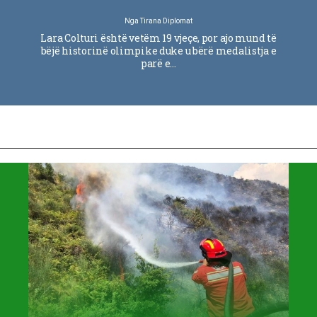
Nga
Tirana Diplomat
Lara Colturi është vetëm 19 vjeçe, por ajo mund të
bëjë historinë olimpike duke u bërë medalistja e
parë e…