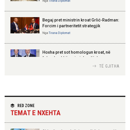
Nga
Tirana Diplomat
BAJRAM BEGAJ, PRESIDENTI I REPUBLIKËS
SË SHQIPËRISË
Gëzuar Ditën e Pavarësisë,
Kosovë!
Begaj pret ministrin kroat Grlić-Radman:
Forcim i partneritetit strategjik
Nga
Tirana Diplomat
AMER JUKA
100-vjetori i themelimit të
Hoxha pret sot homologun kroat, në
Urdhrit të Skënderbeut
fokus bashkëpunimi dypalësh
Nga
Tirana Diplomat
TË GJITHA
Hoxha takim me zyrtarë të lartë të DASH:
Angazhim i përbashkët për forcimin e
partneritetit strategjik
Nga
Tirana Diplomat
RED ZONE
TEMAT E NXEHTA