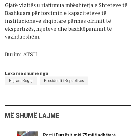
Gjatë vizitës u riafirmua mbështetja e Shteteve të
Bashkuara për forcimin e kapaciteteve të
institucioneve shqiptare përmes ofrimit të
ekspertizës, mjeteve dhe bashkëpunimit të
vazhdueshëm.
Burimi ATSH
Lexo më shumë nga
Bajram Begaj
Presidenti i Republikës
MË SHUMË LAJME
Porti i Durrësit, mbi 75 mijë udhëtarë