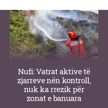
Si po e luftojnë terrorizmin shërbimet
inteligjente izraelite
Nga
Or Shalom
Nufi: Vatrat aktive të
zjarreve nën kontroll,
nuk ka rrezik për
zonat e banuara