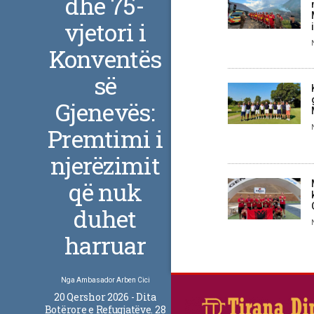
dhe 75-
vjetori i
Konventës
së
Gjenevës:
Premtimi i
njerëzimit
që nuk
duhet
harruar
Nga
Ambasador Arben Cici
20 Qershor 2026 - Dita
Botërore e Refugjatëve. 28