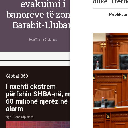
duke u tërh
evakuimi i
banorëve të zonës
Publikuar
Barabit-Lluban
Nga
Tirana Diplomat
Global 360
I nxehti ekstrem
përfshin SHBA-në, mbi
60 milionë njerëz në
alarm
Nga
Tirana Diplomat