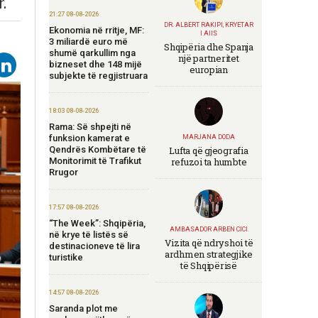
.
21:27 08-08-2026
DR. ALBERT RAKIPI, KRYETAR
Ekonomia në rritje, MF:
I AIIS
3 miliardë euro më
Shqipëria dhe Spanja
shumë qarkullim nga
një partneritet
bizneset dhe 148 mijë
europian
subjekte të regjistruara
18:03 08-08-2026
Rama: Së shpejti në
funksion kamerat e
MARJANA DODA
Qendrës Kombëtare të
Lufta që gjeografia
Monitorimit të Trafikut
refuzoi ta humbte
Rrugor
17:57 08-08-2026
“The Week”: Shqipëria,
AMBASADOR ARBEN CICI
në krye të listës së
Vizita që ndryshoi të
destinacioneve të lira
ardhmen strategjike
turistike
të Shqipërisë
14:57 08-08-2026
Saranda plot me