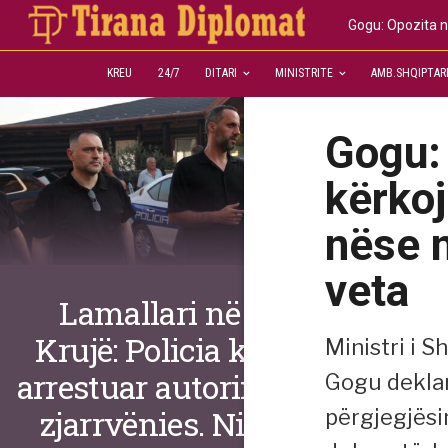
Gogu: Opozita n
KREU
24/7
DITARI
MINISTRITE
AMB.SHQIPTAR
Gogu:
kërkoj
nëse n
veta
Lamallari në
Krujë: Policia ka
Ministri i 
arrestuar autorin e
Gogu deklar
zjarrvënies. Nis
përgjegjësin