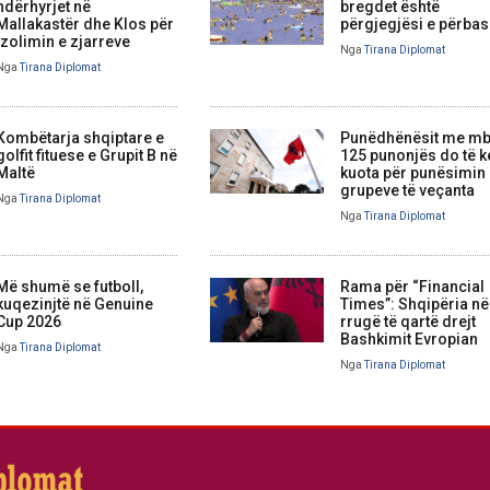
ndërhyrjet në
bregdet është
Mallakastër dhe Klos për
përgjegjësi e përbas
izolimin e zjarreve
Nga
Tirana Diplomat
Nga
Tirana Diplomat
Kombëtarja shqiptare e
Punëdhënësit me mb
golfit fituese e Grupit B në
125 punonjës do të 
Maltë
kuota për punësimin
grupeve të veçanta
Nga
Tirana Diplomat
Nga
Tirana Diplomat
Më shumë se futboll,
Rama për “Financial
kuqezinjtë në Genuine
Times”: Shqipëria në
Cup 2026
rrugë të qartë drejt
Bashkimit Evropian
Nga
Tirana Diplomat
Nga
Tirana Diplomat