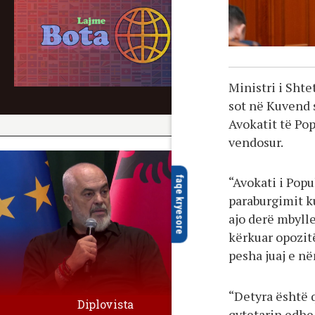
Ministri i Sht
sot në Kuvend 
Avokatit të Pop
vendosur.
“Avokati i Popu
faqe kryesore
paraburgimit ku
ajo derë mbylle
kërkuar opozit
pesha juaj e në
“Detyra është 
Diplovista
qytetarin edhe