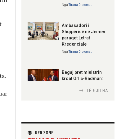
Nga
Tirana Diplomat
Zhvillohet në
Taxhikistan seminari i
leximit mbi librin e Xi
ELISA SPIROPALI
Jinpingut për
t
Kriza e Parlamentit
Ambasadori i
qeverisjen e Kinës
është kriza e
Shqipërisë në Jemen
Republikës
paraqet Letrat
Parlamentare
11:56 08-08-2026
Kredenciale
Për herë të parë,
Nga
Tirana Diplomat
Forcat e Armatosura
me mjete taktike
“Made in Albania”
BAJRAM BEGAJ, PRESIDENTI
Begaj pret ministrin
I REPUBLIKËS SË SHQIPËRISË
ta.
Gëzuar Ditën e
kroat Grlić-Radman:
Pavarësisë, Kosovë!
Forcim i partneritetit
TË GJITHA
strategjik
uar
Nga
Tirana Diplomat
AMER JUKA
100-vjetori i
Hoxha pret sot
themelimit të Urdhrit
homologun kroat, në
të Skënderbeut
fokus bashkëpunimi
RED ZONE
dypalësh