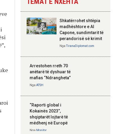
TEMAT E NXEHTA
Nga
Tirana Diplomat
eve
Shkatërrohet shtëpia
Hoxha takim me
madhështore e Al
i
zyrtarë të lartë të
Capone, sundimtarit të
ësi
DASH: Angazhim i
perandorisë së krimit
ë”,
përbashkët për
Nga
TiranaDiplomat.com
forcimin e partneritetit
strategjik
Nga
Tirana Diplomat
Arrestohen rreth 70
duke
anëtarë të dyshuar të
mafias “Ndrangheta”
Nga
ATSH
aroi
“Raporti global i
s
Kokainës 2023”,
shqiptarët lojtarë të
mëdhenj në Europë
Nga
Monitor