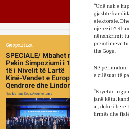
“Unë nuk e kupt
gjashtë kandid
elektorale. Dhe
njerëzit?! Shum
nënshkrimit tua
premtimeve tuaj
Gjeopolitika
tha Gogu.
SPECIALE/ Mbahet në
Pekin Simpoziumi i 10-
Në përfundim, 
të i Nivelit të Lartë
e cilësuar të 
Kinë-Vendet e Europës
Qendrore dhe Lindore
“Kryetar, urgje
Nga
Marjana Doda, Argumentum.al
janë këtu, kan
ai, duke i bërë
firmës dhe fjal