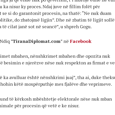
u ka nisur ky proces. Ndaj juve në fillim folët për
t se si do garantonit procesin, na thatë: “Ne nuk duam
itike, do zbatojmë ligjin”. Dhe në zbatim të ligjit sollë
 të cilat janë sot në seancë”, u shpreh Gogu.
Ndiq
"TiranaDiplomat.com"
në
Facebook
mtimet mbahen, nënshkrimet mbahen dhe opozita nuk
ë besimin e njerëzve nëse nuk respekton as firmat e ve
ë ka avulluar është nënshkrimi juaj”, tha ai, duke theks
 shohin këtë mospërputhje mes fjalëve dhe veprimeve.
 mund të kërkosh mbështetje elektorale nëse nuk mban
imale për procesin që vetë e ke nisur.