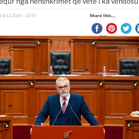
equr nga nënshkrimet që vetë i ka vendosur
:
11.12.2025 - 12:57
Share this...