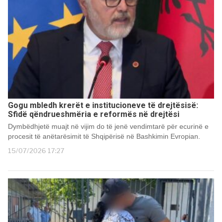
Gogu mbledh krerët e institucioneve të drejtësisë:
Sfidë qëndrueshmëria e reformës në drejtësi
Dymbëdhjetë muajt në vijim do të jenë vendimtarë për ecurinë e
procesit të anëtarësimit të Shqipërisë në Bashkimin Evropian.
15/07/2026 17:27