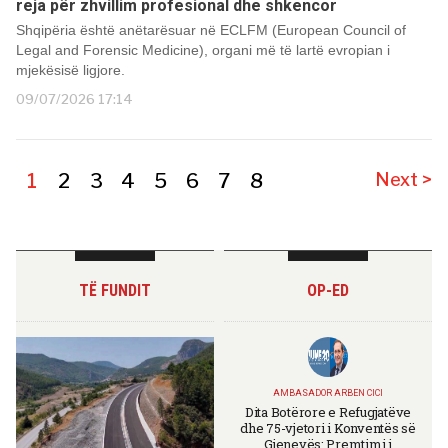
reja për zhvillim profesional dhe shkencor
Shqipëria është anëtarësuar në ECLFM (European Council of
Legal and Forensic Medicine), organi më të lartë evropian i
mjekësisë ligjore.
09/07/2026 17:14
1
2
3
4
5
6
7
8
Next >
TË FUNDIT
OP-ED
AMBASADOR ARBEN CICI
Dita Botërore e Refugjatëve
dhe 75-vjetori i Konventës së
Gjenevës: Premtimi i