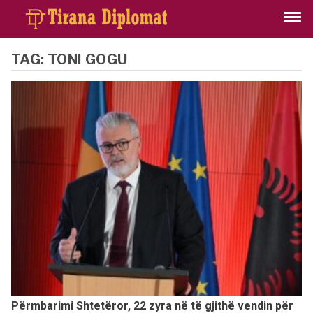
TAG:
TONI GOGU
Përmbarimi Shtetëror, 22 zyra në të gjithë vendin për