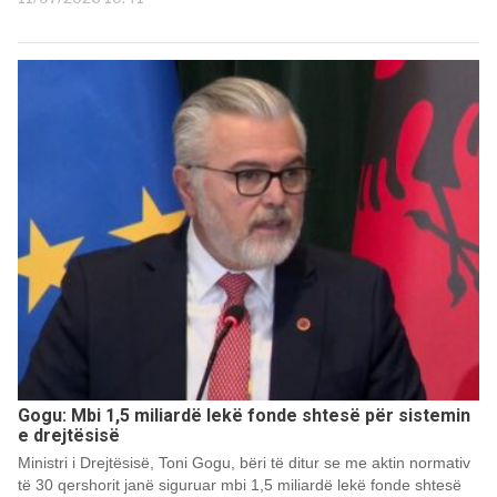
Gogu: Mbi 1,5 miliardë lekë fonde shtesë për sistemin
e drejtësisë
Ministri i Drejtësisë, Toni Gogu, bëri të ditur se me aktin normativ
të 30 qershorit janë siguruar mbi 1,5 miliardë lekë fonde shtesë