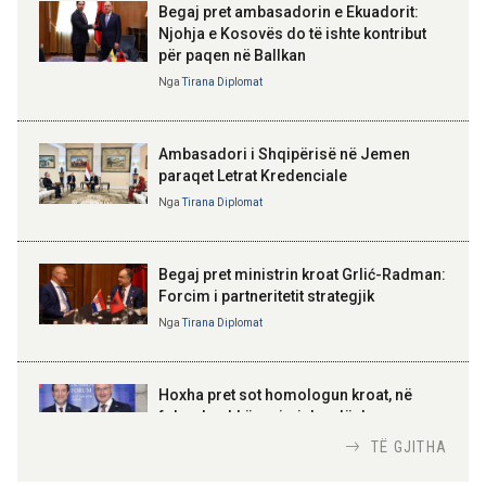
Begaj pret ambasadorin e Ekuadorit:
12:12 06-08-2026
Njohja e Kosovës do të ishte kontribut
Rivlerësimi i pasurive, 120,5
për paqen në Ballkan
milionë euro kursime për
ELISA SPIROPALI
tatimpaguesit në shtatë muaj
Kriza e Parlamentit është
Nga
Tirana Diplomat
kriza e Republikës
Parlamentare
Ambasadori i Shqipërisë në Jemen
paraqet Letrat Kredenciale
Nga
Tirana Diplomat
BAJRAM BEGAJ, PRESIDENTI I REPUBLIKËS
SË SHQIPËRISË
Gëzuar Ditën e Pavarësisë,
Kosovë!
Begaj pret ministrin kroat Grlić-Radman:
Forcim i partneritetit strategjik
Nga
Tirana Diplomat
AMER JUKA
100-vjetori i themelimit të
Hoxha pret sot homologun kroat, në
Urdhrit të Skënderbeut
fokus bashkëpunimi dypalësh
Nga
Tirana Diplomat
TË GJITHA