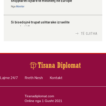
shqiptarët lojtarë të mëdhenj në Europë
Nga
Monitor
Si bisedojnë trupat ushtarake izraelite
me robotët?
Nga
TiranaDiplomat.com
TË GJITHA
Si po e luftojnë terrorizmin shërbimet
inteligjente izraelite
Nga
Or Shalom
Lajme 24/7
Rreth Nesh
Kontakt
Tiranadiplomat.com
Online nga 1 Gusht 2021