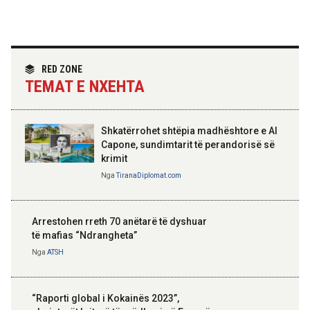
Hoxha takim me zyrtarë të lartë të DASH:
Angazhim i përbashkët për forcimin e
partneritetit strategjik
Nga
Tirana Diplomat
RED ZONE
TEMAT E NXEHTA
Shkatërrohet shtëpia madhështore e Al
Capone, sundimtarit të perandorisë së
krimit
Nga
TiranaDiplomat.com
Arrestohen rreth 70 anëtarë të dyshuar
të mafias “Ndrangheta”
Nga
ATSH
“Raporti global i Kokainës 2023”,