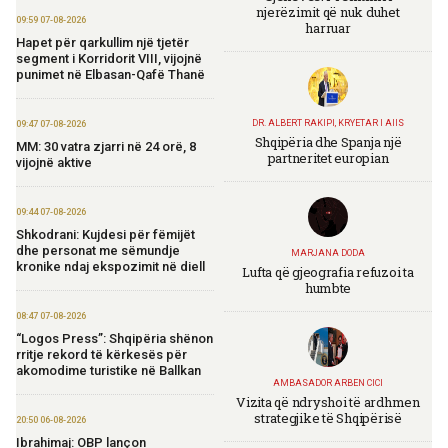
njerëzimit që nuk duhet
09:59 07-08-2026
harruar
Hapet për qarkullim një tjetër
segment i Korridorit VIII, vijojnë
punimet në Elbasan-Qafë Thanë
DR. ALBERT RAKIPI, KRYETAR I AIIS
09:47 07-08-2026
Shqipëria dhe Spanja një
MM: 30 vatra zjarri në 24 orë, 8
partneritet europian
vijojnë aktive
09:44 07-08-2026
Shkodrani: Kujdesi për fëmijët
dhe personat me sëmundje
MARJANA DODA
kronike ndaj ekspozimit në diell
Lufta që gjeografia refuzoi ta
humbte
08:47 07-08-2026
“Logos Press”: Shqipëria shënon
rritje rekord të kërkesës për
akomodime turistike në Ballkan
AMBASADOR ARBEN CICI
Vizita që ndryshoi të ardhmen
strategjike të Shqipërisë
20:50 06-08-2026
Ibrahimaj: OBP lançon