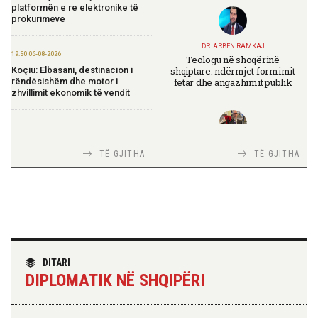
platformën e re elektronike të
prokurimeve
DR. ARBEN RAMKAJ
19:50 06-08-2026
Teologu në shoqërinë
shqiptare: ndërmjet formimit
Koçiu: Elbasani, destinacion i
fetar dhe angazhimit publik
rëndësishëm dhe motor i
zhvillimit ekonomik të vendit
16:51 06-08-2026
Shqipëria avancon në zbatimin e
TIRANA DIPLOMAT
TË GJITHA
TË GJITHA
Planit të Rritjes të BE-së
Italia Strategjike — Ku është
Shqipëria?
15:53 06-08-2026
Begaj në panairin në Ulqin: Libri
mban gjallë gjuhën, kulturën dhe
identitetin tonë shqiptar
TIRANA DIPLOMAT
“Shqipëria në BE, projekt më i
DITARI
madh se amaneti i
14:32 06-08-2026
DIPLOMATIK NË SHQIPËRI
Skënderbeut dhe Ismail
Rama ndan mesazhin: Besim,
Qemalit”
empati, shërbim, angazhim