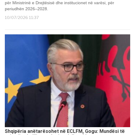
për Ministrinë e Drejtësisë dhe institucionet në varësi, për
periudhën 2026–2028.
10/07/2026 11:37
Shqipëria anëtarësohet në ECLFM, Gogu: Mundësi të