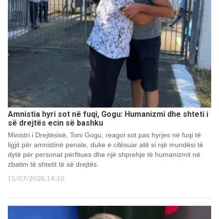
Amnistia hyri sot në fuqi, Gogu: Humanizmi dhe shteti i
së drejtës ecin së bashku
Ministri i Drejtësisë, Toni Gogu, reagoi sot pas hyrjes në fuqi të
ligjit për amnistinë penale, duke e cilësuar atë si një mundësi të
dytë për personat përfitues dhe një shprehje të humanizmit në
zbatim të shtetit të së drejtës.
15/07/2026 14:10