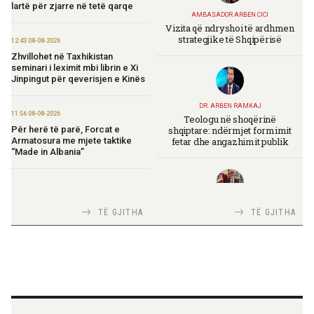
lartë për zjarre në tetë qarqe
AMBASADOR ARBEN CICI
Vizita që ndryshoi të ardhmen
strategjike të Shqipërisë
12:43 08-08-2026
Zhvillohet në Taxhikistan
seminari i leximit mbi librin e Xi
Jinpingut për qeverisjen e Kinës
DR. ARBEN RAMKAJ
11:56 08-08-2026
Teologu në shoqërinë
shqiptare: ndërmjet formimit
Për herë të parë, Forcat e
fetar dhe angazhimit publik
Armatosura me mjete taktike
“Made in Albania”
09:24 08-08-2026
Ambasada amerikane:
TIRANA DIPLOMAT
TË GJITHA
TË GJITHA
Ambasadori Wendt do të
Italia Strategjike — Ku është
mbështesë vizionin e Presidentit
Shqipëria?
Trump për siguri të përbashkët
09:19 08-08-2026
Peizazhe magjike nga lumi Vjosa
TIRANA DIPLOMAT
“Shqipëria në BE, projekt më i