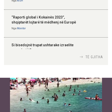
Nga
ATSH
“Raporti global i Kokainës 2023”,
shqiptarët lojtarë të mëdhenj në Europë
Nga
Monitor
Si bisedojnë trupat ushtarake izraelite
me robotët?
Nga
TiranaDiplomat.com
TË GJITHA
Si po e luftojnë terrorizmin shërbimet
inteligjente izraelite
Nga
Or Shalom