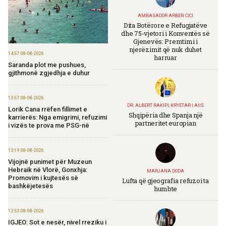
AMBASADOR ARBEN CICI
Dita Botërore e Refugjatëve
dhe 75-vjetori i Konventës së
Gjenevës: Premtimi i
njerëzimit që nuk duhet
14:57 08-08-2026
harruar
Saranda plot me pushues,
gjithmonë zgjedhja e duhur
13:57 08-08-2026
DR. ALBERT RAKIPI, KRYETAR I AIIS
Lorik Cana rrëfen fillimet e
Shqipëria dhe Spanja një
karrierës: Nga emigrimi, refuzimi
partneritet europian
i vizës te prova me PSG-në
13:19 08-08-2026
Vijojnë punimet për Muzeun
Hebraik në Vlorë, Gonxhja:
MARJANA DODA
Promovim i kujtesës së
Lufta që gjeografia refuzoi ta
bashkëjetesës
humbte
12:53 08-08-2026
IGJEO: Sot e nesër, nivel rreziku i