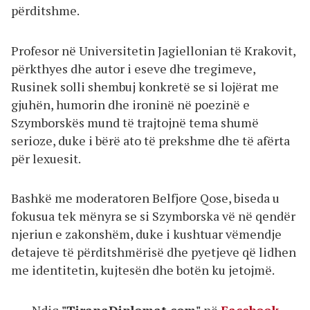
përditshme.
Profesor në Universitetin Jagiellonian të Krakovit,
përkthyes dhe autor i eseve dhe tregimeve,
Rusinek solli shembuj konkretë se si lojërat me
gjuhën, humorin dhe ironinë në poezinë e
Szymborskës mund të trajtojnë tema shumë
serioze, duke i bërë ato të prekshme dhe të afërta
për lexuesit.
Bashkë me moderatoren Belfjore Qose, biseda u
fokusua tek mënyra se si Szymborska vë në qendër
njeriun e zakonshëm, duke i kushtuar vëmendje
detajeve të përditshmërisë dhe pyetjeve që lidhen
me identitetin, kujtesën dhe botën ku jetojmë.
Ndiq
"TiranaDiplomat.com"
në
Facebook