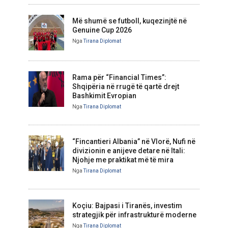
Më shumë se futboll, kuqezinjtë në
Genuine Cup 2026
Nga
Tirana Diplomat
Rama për “Financial Times”:
Shqipëria në rrugë të qartë drejt
Bashkimit Evropian
Nga
Tirana Diplomat
“Fincantieri Albania” në Vlorë, Nufi në
divizionin e anijeve detare në Itali:
Njohje me praktikat më të mira
Nga
Tirana Diplomat
Koçiu: Bajpasi i Tiranës, investim
strategjik për infrastrukturë moderne
Nga
Tirana Diplomat