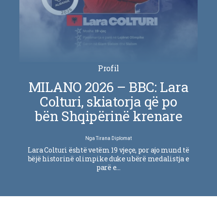
Profil
MILANO 2026 – BBC: Lara
Colturi, skiatorja që po
bën Shqipërinë krenare
Nga
Tirana Diplomat
Lara Colturi është vetëm 19 vjeçe, por ajo mund të
bëjë historinë olimpike duke u bërë medalistja e
parë e…