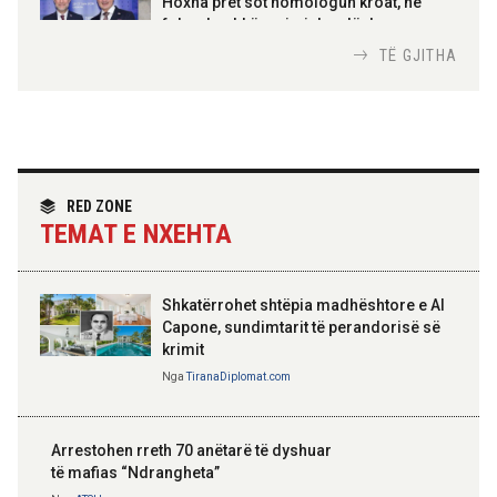
Hoxha pret sot homologun kroat, në
Urdhrit të Skënderbeut
fokus bashkëpunimi dypalësh
Nga
Tirana Diplomat
TË GJITHA
Hoxha takim me zyrtarë të lartë të DASH:
Angazhim i përbashkët për forcimin e
partneritetit strategjik
Nga
Tirana Diplomat
RED ZONE
TEMAT E NXEHTA
Shkatërrohet shtëpia madhështore e Al
Capone, sundimtarit të perandorisë së
krimit
Nga
TiranaDiplomat.com
Arrestohen rreth 70 anëtarë të dyshuar
të mafias “Ndrangheta”