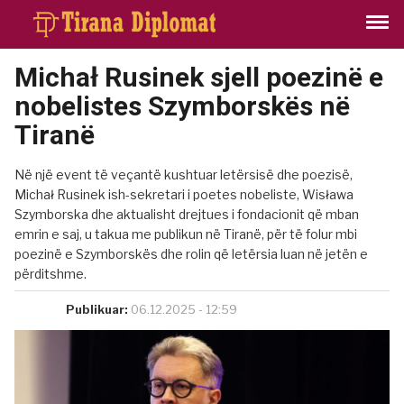
Michał Rusinek sjell poezinë e
nobelistes Szymborskës në
Tiranë
Në një event të veçantë kushtuar letërsisë dhe poezisë,
Michał Rusinek ish-sekretari i poetes nobeliste, Wisława
Szymborska dhe aktualisht drejtues i fondacionit që mban
emrin e saj, u takua me publikun në Tiranë, për të folur mbi
poezinë e Szymborskës dhe rolin që letërsia luan në jetën e
përditshme.
Publikuar:
06.12.2025 - 12:59