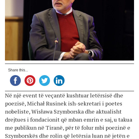
Share this...
Në një event të veçantë kushtuar letërsisë dhe
poezisë, Michał Rusinek ish-sekretari i poetes
nobeliste, Wisława Szymborska dhe aktualisht
drejtues i fondacionit që mban emrin e saj, u takua
me publikun në Tiranë, për të folur mbi poezinë e
Szymborskës dhe rolin që letërsia luan në jetën e