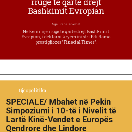
rrugë të qartë drejt
Bashkimit Evropian
Nga
Tirana Diplomat
Ne kemi një rrugë të qartë drejt Bashkimit
Evropian, i deklaroi kryeministri Edi Rama
prestigjiozes ”Finacial Times”.
Gjeopolitika
SPECIALE/ Mbahet në Pekin
Simpoziumi i 10-të i Nivelit të
Lartë Kinë-Vendet e Europës
Qendrore dhe Lindore