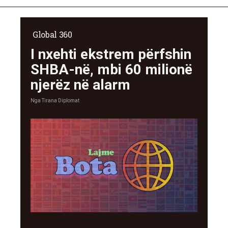
Global 360
I nxehti ekstrem përfshin
SHBA-në, mbi 60 milionë
njerëz në alarm
Nga
Tirana Diplomat