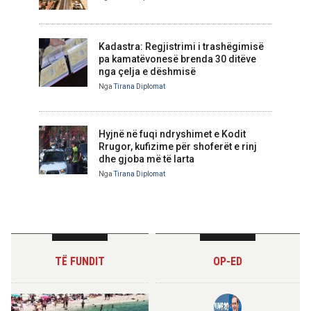
Kadastra: Regjistrimi i trashëgimisë
pa kamatëvonesë brenda 30 ditëve
nga çelja e dëshmisë
Nga
Tirana Diplomat
Hyjnë në fuqi ndryshimet e Kodit
Rrugor, kufizime për shoferët e rinj
dhe gjoba më të larta
Nga
Tirana Diplomat
TË FUNDIT
OP-ED