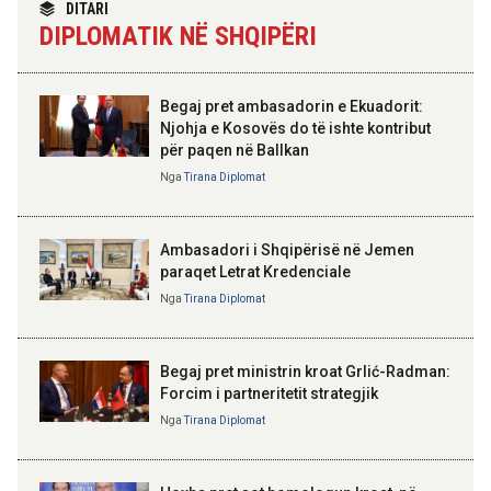
DITARI
madh se amaneti i
20:26 07-08-2026
DIPLOMATIK NË SHQIPËRI
Skënderbeut dhe Ismail
Forcat Tokësore vijojnë
Qemalit”
ndërhyrjet në Mallakastër dhe
Klos për izolimin e zjarreve
Begaj pret ambasadorin e Ekuadorit:
Njohja e Kosovës do të ishte kontribut
20:22 07-08-2026
për paqen në Ballkan
Lamallari: Siguria në bregdet
ELISA SPIROPALI
është përgjegjësi e përbashkët
Kriza e Parlamentit është
Nga
Tirana Diplomat
kriza e Republikës
Parlamentare
Ambasadori i Shqipërisë në Jemen
paraqet Letrat Kredenciale
Nga
Tirana Diplomat
BAJRAM BEGAJ, PRESIDENTI I REPUBLIKËS
SË SHQIPËRISË
Gëzuar Ditën e Pavarësisë,
Kosovë!
Begaj pret ministrin kroat Grlić-Radman:
Forcim i partneritetit strategjik
Nga
Tirana Diplomat
AMER JUKA
100-vjetori i themelimit të