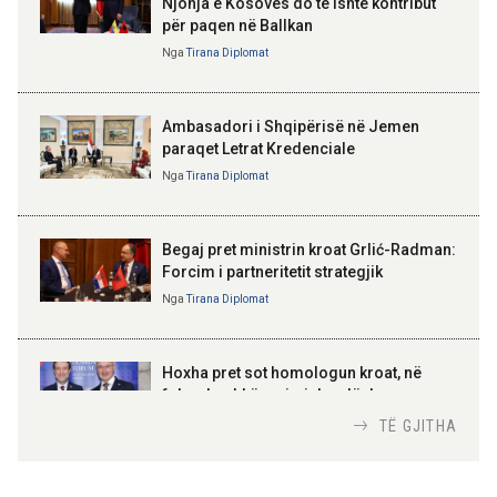
Njohja e Kosovës do të ishte kontribut
për paqen në Ballkan
ELISA SPIROPALI
Kriza e Parlamentit është
Nga
Tirana Diplomat
11:56 08-08-2026
kriza e Republikës
Për herë të parë, Forcat e
Parlamentare
Armatosura me mjete taktike
“Made in Albania”
Ambasadori i Shqipërisë në Jemen
paraqet Letrat Kredenciale
Nga
Tirana Diplomat
BAJRAM BEGAJ, PRESIDENTI I REPUBLIKËS
SË SHQIPËRISË
Gëzuar Ditën e Pavarësisë,
Kosovë!
Begaj pret ministrin kroat Grlić-Radman:
Forcim i partneritetit strategjik
Nga
Tirana Diplomat
AMER JUKA
100-vjetori i themelimit të
Hoxha pret sot homologun kroat, në
Urdhrit të Skënderbeut
fokus bashkëpunimi dypalësh
Nga
Tirana Diplomat
TË GJITHA
Hoxha takim me zyrtarë të lartë të DASH: