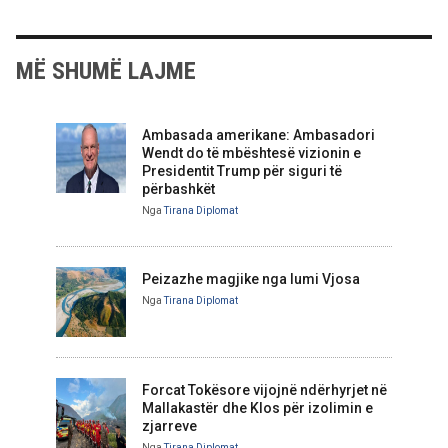
MË SHUMË LAJME
Ambasada amerikane: Ambasadori
Wendt do të mbështesë vizionin e
Presidentit Trump për siguri të
përbashkët
Nga
Tirana Diplomat
Peizazhe magjike nga lumi Vjosa
Nga
Tirana Diplomat
Forcat Tokësore vijojnë ndërhyrjet në
Mallakastër dhe Klos për izolimin e
zjarreve
Nga
Tirana Diplomat