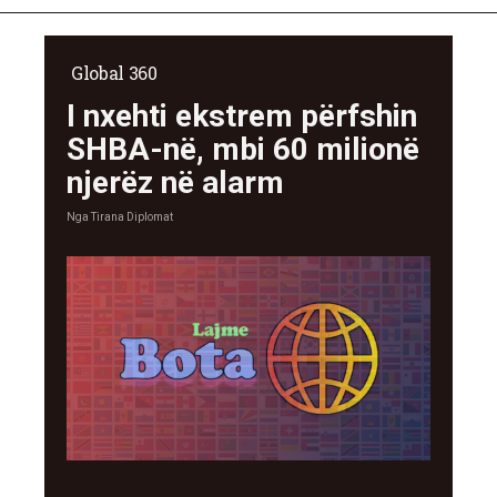
Global 360
I nxehti ekstrem përfshin
SHBA-në, mbi 60 milionë
njerëz në alarm
Nga
Tirana Diplomat