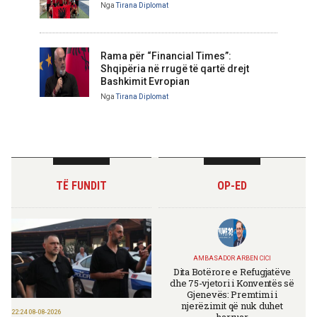
Nga
Tirana Diplomat
Rama për “Financial Times”:
Shqipëria në rrugë të qartë drejt
Bashkimit Evropian
Nga
Tirana Diplomat
TË FUNDIT
OP-ED
AMBASADOR ARBEN CICI
Dita Botërore e Refugjatëve
dhe 75-vjetori i Konventës së
Gjenevës: Premtimi i
njerëzimit që nuk duhet
22:24 08-08-2026