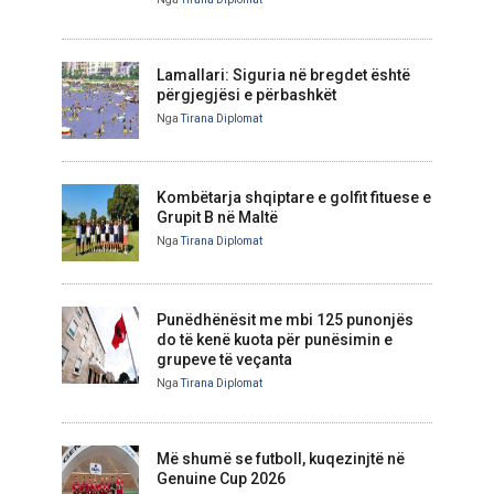
Lamallari: Siguria në bregdet është
përgjegjësi e përbashkët
Nga
Tirana Diplomat
Kombëtarja shqiptare e golfit fituese e
Grupit B në Maltë
Nga
Tirana Diplomat
Punëdhënësit me mbi 125 punonjës
do të kenë kuota për punësimin e
grupeve të veçanta
Nga
Tirana Diplomat
Më shumë se futboll, kuqezinjtë në
Genuine Cup 2026