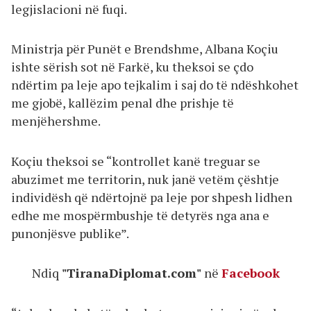
legjislacioni në fuqi.
Ministrja për Punët e Brendshme, Albana Koçiu
ishte sërish sot në Farkë, ku theksoi se çdo
ndërtim pa leje apo tejkalim i saj do të ndëshkohet
me gjobë, kallëzim penal dhe prishje të
menjëhershme.
Koçiu theksoi se “kontrollet kanë treguar se
abuzimet me territorin, nuk janë vetëm çështje
individësh që ndërtojnë pa leje por shpesh lidhen
edhe me mospërmbushje të detyrës nga ana e
punonjësve publike”.
Ndiq
"TiranaDiplomat.com"
në
Facebook