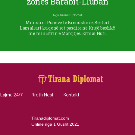
zonës Barabit-Lluban
Nga
Tirana Diplomat
Ministri i Punëve të Brendshme, Besfort
Lamallari ka qenë sot pasdite në Krujë bashkë
me ministrin e Mbrojtjes, Ermal Nufi.
Lajme 24/7
Rreth Nesh
Kontakt
Tiranadiplomat.com
Online nga 1 Gusht 2021