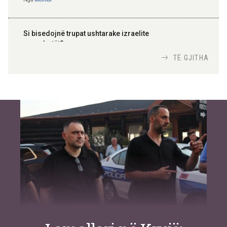
Si bisedojnë trupat ushtarake izraelite
me robotët?
Nga
TiranaDiplomat.com
TË GJITHA
Si po e luftojnë terrorizmin shërbimet
inteligjente izraelite
Nga
Or Shalom