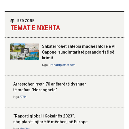
Angazhim i përbashkët për forcimin e
partneritetit strategjik
Nga
Tirana Diplomat
RED ZONE
TEMAT E NXEHTA
Shkatërrohet shtëpia madhështore e Al
Capone, sundimtarit të perandorisë së
krimit
Nga
TiranaDiplomat.com
Arrestohen rreth 70 anëtarë të dyshuar
të mafias “Ndrangheta”
Nga
ATSH
“Raporti global i Kokainës 2023”,
shqiptarët lojtarë të mëdhenj në Europë
Nga
Monitor