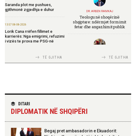
Saranda plot me pushues,
gjithmonë zgjedhja e duhur
DR. ARBEN RAMKAJ
Teologu në shoqërinë
shqiptare: ndërmjet formimit
13:57 08-08-2026
fetar dhe angazhimit publik
Lorik Cana rrëfen fillimet e
karrierës: Nga emigrimi, refuzimi
i vizës te prova me PSG-në
TIRANA DIPLOMAT
13:19 08-08-2026
TË GJITHA
TË GJITHA
Italia Strategjike — Ku është
Vijojnë punimet për Muzeun
Shqipëria?
Hebraik në Vlorë, Gonxhja:
Promovim i kujtesës së
bashkëjetesës
12:53 08-08-2026
TIRANA DIPLOMAT
IGJEO: Sot e nesër, nivel rreziku i
“Shqipëria në BE, projekt më i
DITARI
lartë për zjarre në tetë qarqe
madh se amaneti i
DIPLOMATIK NË SHQIPËRI
Skënderbeut dhe Ismail
Qemalit”
12:43 08-08-2026
Zhvillohet në Taxhikistan
Begaj pret ambasadorin e Ekuadorit:
seminari i leximit mbi librin e Xi
Jinpingut për qeverisjen e Kinës