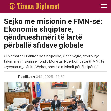
Sejko me misionin e FMN-së:
Ekonomia shqiptare,
qëndrueshmëri të lartë
përballë sfidave globale
Guvernatori i Bankës së Shqipërisë, Gent Sejko, zhvilloi një
takim me misionin e Fondit Monetar Ndërkombëtar (FMN), të
kryesuar nga Anke Weber, shefe e misionit për Shqipërinë.
Publikuar:
04.11.2025 - 22:52