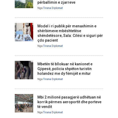
përballimin e zjarreve
Nga
Tirana Diplomat
Model i ri publik për menaxhimin e
shërbimeve mbështetëse
shëndetësore, Sala: Cilësi e siguri për
çdo pacient
Nga
Tirana Diplomat
Mbetën të bllokuar në kanionet e
Gjipesë, policia shpëton turistin
holandez me dy fëmijët e mitur
Nga
Tirana Diplomat
Mbi 2 milionë pasagjerë udhëtuan në
korrik përmes aeroportit dhe porteve
të vendit
Nga
Tirana Diplomat