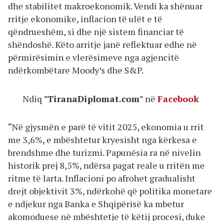
dhe stabilitet makroekonomik. Vendi ka shënuar
rritje ekonomike, inflacion të ulët e të
qëndrueshëm, si dhe një sistem financiar të
shëndoshë. Këto arritje janë reflektuar edhe në
përmirësimin e vlerësimeve nga agjencitë
ndërkombëtare Moody’s dhe S&P.
Ndiq
"TiranaDiplomat.com"
në
Facebook
“Në gjysmën e parë të vitit 2025, ekonomia u rrit
me 3,6%, e mbështetur kryesisht nga kërkesa e
brendshme dhe turizmi. Papunësia ra në nivelin
historik prej 8,5%, ndërsa pagat reale u rritën me
ritme të larta. Inflacioni po afrohet gradualisht
drejt objektivit 3%, ndërkohë që politika monetare
e ndjekur nga Banka e Shqipërisë ka mbetur
akomoduese në mbështetje të këtij procesi, duke