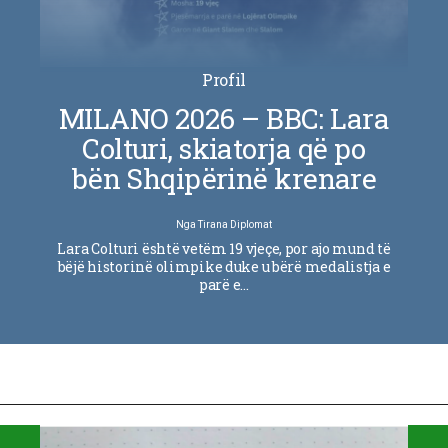
Profil
MILANO 2026 – BBC: Lara
Colturi, skiatorja që po
bën Shqipërinë krenare
Nga
Tirana Diplomat
Lara Colturi është vetëm 19 vjeçe, por ajo mund të
bëjë historinë olimpike duke u bërë medalistja e
parë e…