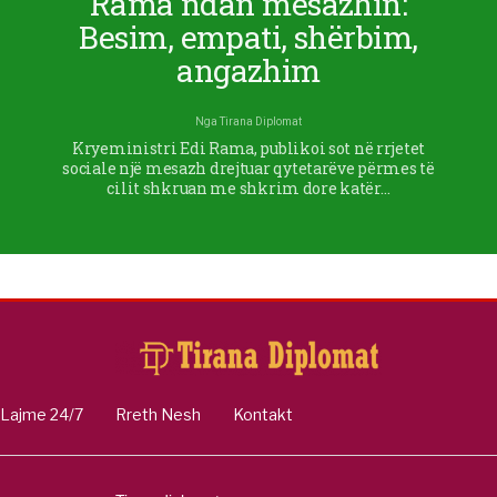
Rama ndan mesazhin:
Besim, empati, shërbim,
angazhim
Nga
Tirana Diplomat
Kryeministri Edi Rama, publikoi sot në rrjetet
sociale një mesazh drejtuar qytetarëve përmes të
cilit shkruan me shkrim dore katër…
Lajme 24/7
Rreth Nesh
Kontakt