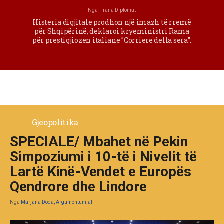
Nga
Tirana Diplomat
Histeria digjitale prodhon një imazh të rremë
për Shqipërinë, deklaroi kryeministri Rama
për prestigjiozen italiane ”Corriere della sera”.
Gjeopolitika
SPECIALE/ Mbahet në Pekin
Simpoziumi i 10-të i Nivelit të
Lartë Kinë-Vendet e Europës
Qendrore dhe Lindore
Nga
Marjana Doda, Argumentum.al