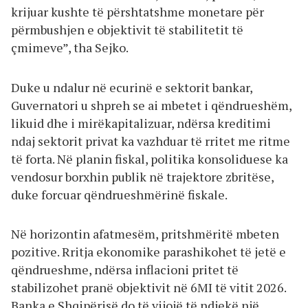
krijuar kushte të përshtatshme monetare për
përmbushjen e objektivit të stabilitetit të
çmimeve”, tha Sejko.
Duke u ndalur në ecurinë e sektorit bankar,
Guvernatori u shpreh se ai mbetet i qëndrueshëm,
likuid dhe i mirëkapitalizuar, ndërsa kreditimi
ndaj sektorit privat ka vazhduar të rritet me ritme
të forta. Në planin fiskal, politika konsoliduese ka
vendosur borxhin publik në trajektore zbritëse,
duke forcuar qëndrueshmërinë fiskale.
Në horizontin afatmesëm, pritshmëritë mbeten
pozitive. Rritja ekonomike parashikohet të jetë e
qëndrueshme, ndërsa inflacioni pritet të
stabilizohet pranë objektivit në 6MI të vitit 2026.
Banka e Shqipërisë do të vijojë të ndjekë një