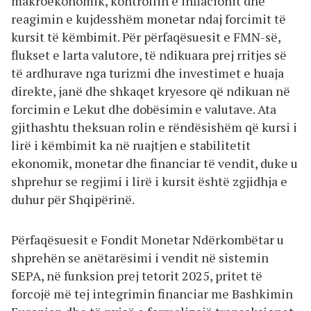
makroekonomik, kontrollin e inflacionit dhe
reagimin e kujdesshëm monetar ndaj forcimit të
kursit të këmbimit. Për përfaqësuesit e FMN-së,
flukset e larta valutore, të ndikuara prej rritjes së
të ardhurave nga turizmi dhe investimet e huaja
direkte, janë dhe shkaqet kryesore që ndikuan në
forcimin e Lekut dhe dobësimin e valutave. Ata
gjithashtu theksuan rolin e rëndësishëm që kursi i
lirë i këmbimit ka në ruajtjen e stabilitetit
ekonomik, monetar dhe financiar të vendit, duke u
shprehur se regjimi i lirë i kursit është zgjidhja e
duhur për Shqipërinë.
Përfaqësuesit e Fondit Monetar Ndërkombëtar u
shprehën se anëtarësimi i vendit në sistemin
SEPA, në funksion prej tetorit 2025, pritet të
forcojë më tej integrimin financiar me Bashkimin