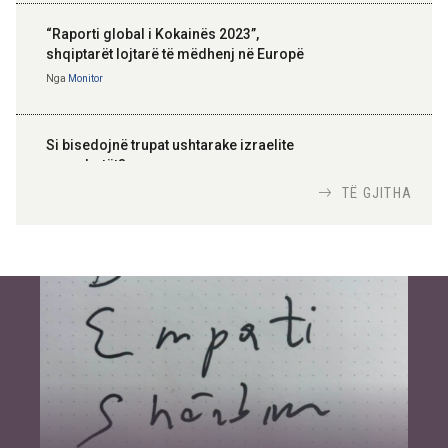
“Raporti global i Kokainës 2023”,
shqiptarët lojtarë të mëdhenj në Europë
Nga
Monitor
Si bisedojnë trupat ushtarake izraelite
me robotët?
Nga
TiranaDiplomat.com
TË GJITHA
Si po e luftojnë terrorizmin shërbimet
inteligjente izraelite
Nga
Or Shalom