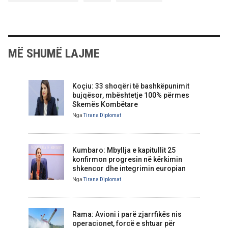
MË SHUMË LAJME
Koçiu: 33 shoqëri të bashkëpunimit
bujqësor, mbështetje 100% përmes
Skemës Kombëtare
Nga
Tirana Diplomat
Kumbaro: Mbyllja e kapitullit 25
konfirmon progresin në kërkimin
shkencor dhe integrimin europian
Nga
Tirana Diplomat
Rama: Avioni i parë zjarrfikës nis
operacionet, forcë e shtuar për