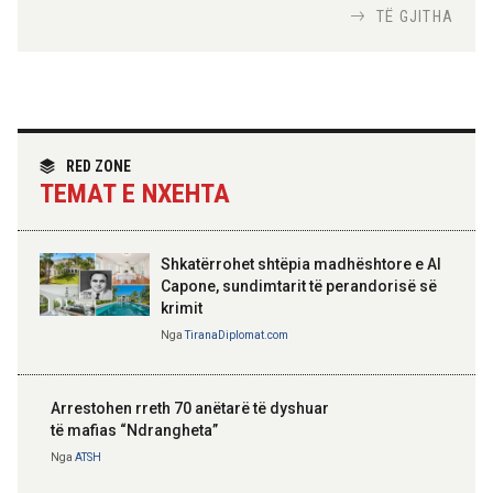
Nga
Tirana Diplomat
TË GJITHA
Hoxha takim me zyrtarë të lartë të DASH:
Angazhim i përbashkët për forcimin e
partneritetit strategjik
Nga
Tirana Diplomat
RED ZONE
TEMAT E NXEHTA
Shkatërrohet shtëpia madhështore e Al
Capone, sundimtarit të perandorisë së
krimit
Nga
TiranaDiplomat.com
Arrestohen rreth 70 anëtarë të dyshuar
të mafias “Ndrangheta”
Nga
ATSH