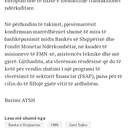
Europian dhe të nxisë e formalizojë transaksionet
ndërkufitare.
Në përfundim të takimit, pjesëmarrësit
konfirmuan marrëdhëniet shumë të mira të
bashkëpunimit midis Bankës së Shqipërisë dhe
Fondit Monetar Ndërkombëtar, në kuadër të
misioneve të FMN-së, asistencës teknike dhe më
gjerë. Gjithashtu, ata vlerësuan rëndësinë që do të
ketë për vendin zbatimi i një programi të
vlerësimit të sektorit financiar (FSAP), puna për të
cilin do të fillojë gjatë vitit të ardhshëm.
Burimi ATSH
Lexo më shumë nga
Banka e Shqiperise
FMN
Gent Sejko