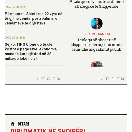
Vizita që ndryshoi të ardhmen
strategjike të Shqipërisë
09:52 06-08-2026
Përmbarimi Shtetëror, 22 zyra në
të gjithë vendin për zbatimin e
vendimeve të gjykatave
DR. ARBEN RAMKAJ
09:50 06-08-2026
Teologu në shoqërinë
shqiptare: ndërmjet formimit
Sejko: TIPS Clone do të ulë
fetar dhe angazhimit publik
kostot e pagesave, ekonomia
mund të kursejë deri në 38
miliardë lekë në vit
17:26 05-08-2026
TIRANA DIPLOMAT
TË GJITHA
TË GJITHA
Themelohet “Fincantieri Albania”,
Italia Strategjike — Ku është
Nufi: Investim për zhvillimin e
Shqipëria?
industrisë detare
17:24 05-08-2026
Ambasada gjermane falënderon
ekipet shqiptare për shpëtimin e
TIRANA DIPLOMAT
katër turistëve
“Shqipëria në BE, projekt më i
DITARI
madh se amaneti i
DIPLOMATIK NË SHQIPËRI
Skënderbeut dhe Ismail