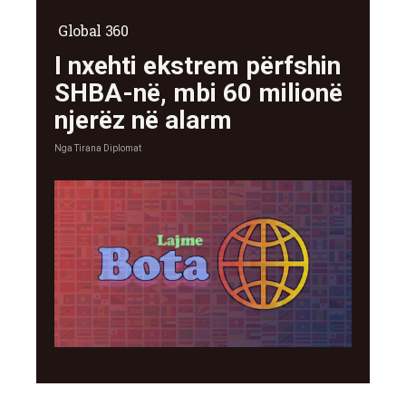
Global 360
I nxehti ekstrem përfshin
SHBA-në, mbi 60 milionë
njerëz në alarm
Nga
Tirana Diplomat