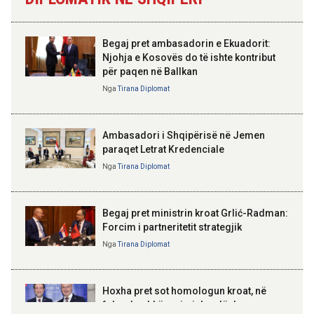
Qemalit”
16:55 05-08-2026
Banka e Shqipërisë mban të
pandryshuar normën bazë të
Begaj pret ambasadorin e Ekuadorit:
interesit në 2,5%
Njohja e Kosovës do të ishte kontribut
për paqen në Ballkan
ELISA SPIROPALI
16:31 05-08-2026
Kriza e Parlamentit është
Nga
Tirana Diplomat
AZHBR apel fermerëve:
kriza e Republikës
Plotësimi i dokumentacionit për
Parlamentare
përfituesit e Skemës Kombëtare
deri më 13 gusht
Ambasadori i Shqipërisë në Jemen
paraqet Letrat Kredenciale
Nga
Tirana Diplomat
BAJRAM BEGAJ, PRESIDENTI I REPUBLIKËS
SË SHQIPËRISË
Gëzuar Ditën e Pavarësisë,
Kosovë!
Begaj pret ministrin kroat Grlić-Radman:
Forcim i partneritetit strategjik
Nga
Tirana Diplomat
AMER JUKA
100-vjetori i themelimit të
Hoxha pret sot homologun kroat, në
Urdhrit të Skënderbeut
fokus bashkëpunimi dypalësh