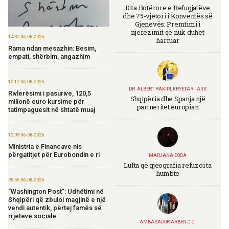
Dita Botërore e Refugjatëve
dhe 75-vjetori i Konventës së
Gjenevës: Premtimi i
njerëzimit që nuk duhet
14:32 06-08-2026
harruar
Rama ndan mesazhin: Besim,
empati, shërbim, angazhim
12:12 06-08-2026
DR. ALBERT RAKIPI, KRYETAR I AIIS
Rivlerësimi i pasurive, 120,5
Shqipëria dhe Spanja një
milionë euro kursime për
partneritet europian
tatimpaguesit në shtatë muaj
12:09 06-08-2026
Ministria e Financave nis
përgatitjet për Eurobondin e ri
MARJANA DODA
Lufta që gjeografia refuzoi ta
humbte
09:55 06-08-2026
“Washington Post”: Udhëtimi në
Shqipëri që zbuloi magjinë e një
vendi autentik, përtej famës së
rrjeteve sociale
AMBASADOR ARBEN CICI