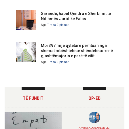
Sarandë, hapet Qendra e Shërbimit të
Ndihmës Juridike Falas
Nga
Tirana Diplomat
Mbi 397 mijë qytetarë përfituan nga
skemat mbështetëse shëndetësore në
gjashtëmujorin e parë të vitit
Nga
Tirana Diplomat
TË FUNDIT
OP-ED
AMBASADOR ARBEN CICI