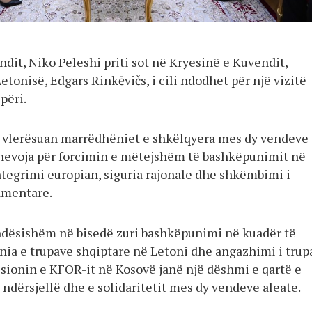
ndit, Niko Peleshi priti sot në Kryesinë e Kuvendit,
etonisë, Edgars Rinkēvičs, i cili ndodhet për një vizitë
përi.
u vlerësuan marrëdhëniet e shkëlqyera mes dy vendeve
nevoja për forcimin e mëtejshëm të bashkëpunimit në
ntegrimi europian, siguria rajonale dhe shkëmbimi i
amentare.
ndësishëm në bisedë zuri bashkëpunimi në kuadër të
nia e trupave shqiptare në Letoni dhe angazhimi i trup
sionin e KFOR-it në Kosovë janë një dëshmi e qartë e
ndërsjellë dhe e solidaritetit mes dy vendeve aleate.