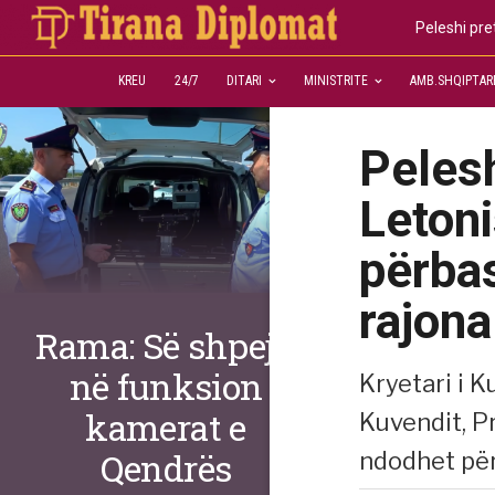
Peleshi pre
KREU
24/7
DITARI
MINISTRITE
AMB.SHQIPTAR
Pelesh
Letoni
përbas
rajona
Rama: Së shpejti
në funksion
Kryetari i K
kamerat e
Kuvendit, Pr
Qendrës
ndodhet për 