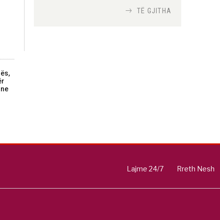
TË GJITHA
Si bisedojnë trupat
ushtarake izraelite me
robotët?
Nga
TiranaDiplomat.com
nës,
ër
rne
Si po e luftojnë
terrorizmin shërbimet
inteligjente izraelite
Nga
Or Shalom
Lajme 24/7
Rreth Nesh