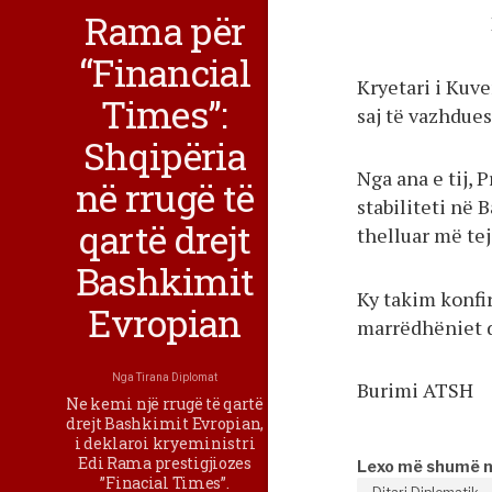
Rama për
“Financial
Kryetari i Kuv
Times”:
saj të vazhdue
Shqipëria
Nga ana e tij, 
në rrugë të
stabiliteti në
qartë drejt
thelluar më te
Bashkimit
Ky takim konfir
Evropian
marrëdhëniet d
Nga
Tirana Diplomat
Burimi ATSH
Ne kemi një rrugë të qartë
drejt Bashkimit Evropian,
i deklaroi kryeministri
Edi Rama prestigjiozes
Lexo më shumë 
”Finacial Times”.