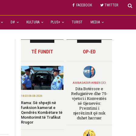
FACEBOOK
TWITTER
D#
KULTURA
PLUS+
TURIST
MEDIA
TË FUNDIT
OP-ED
AMBASADOR ARBEN CICI
Dita Botërore e
Refugjatëve dhe 75-
18:03 08-08-2026
vjetori i Konventës
Rama: Së shpejti në
së Gjenevës:
funksion kamerat e
Premtimi i
Qendrës Kombëtare të
njerëzimit që nuk
i
Monitorimit të Trafikut
duhet harruar
Rrugor