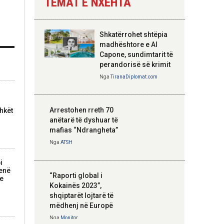
TEMAT E NXEHTA
Nga
Tirana Diplomat
Shkatërrohet shtëpia
Hoxha takim me
madhështore e Al
zyrtarë të lartë të
Capone, sundimtarit të
DASH: Angazhim i
perandorisë së krimit
përbashkët për
Nga
TiranaDiplomat.com
forcimin e partneritetit
strategjik
Nga
Tirana Diplomat
Arrestohen rreth 70
hkët
anëtarë të dyshuar të
mafias “Ndrangheta”
Nga
ATSH
i
kenë
“Raporti global i
 e
Kokainës 2023”,
shqiptarët lojtarë të
mëdhenj në Europë
Nga
Monitor