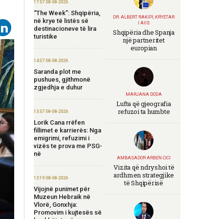
17:57 08-08-2026
“The Week”: Shqipëria,
DR. ALBERT RAKIPI, KRYETAR
në krye të listës së
I AIIS
destinacioneve të lira
Shqipëria dhe Spanja
turistike
një partneritet
europian
14:57 08-08-2026
Saranda plot me
pushues, gjithmonë
zgjedhja e duhur
MARJANA DODA
Lufta që gjeografia
refuzoi ta humbte
13:57 08-08-2026
Lorik Cana rrëfen
fillimet e karrierës: Nga
emigrimi, refuzimi i
vizës te prova me PSG-
në
AMBASADOR ARBEN CICI
Vizita që ndryshoi të
ardhmen strategjike
13:19 08-08-2026
të Shqipërisë
Vijojnë punimet për
Muzeun Hebraik në
Vlorë, Gonxhja:
Promovim i kujtesës së