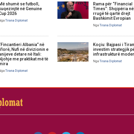
Më shumë se futboll,
Rama për “Financial
kuqezinjtë në Genuine
Times”: Shqipëria në
Cup 2026
rrugë të qartë drejt
Bashkimit Evropian
Nga
Tirana Diplomat
Nga
Tirana Diplomat
“Fincantieri Albania” në
Koçiu: Bajpasi i Tira
Vlorë, Nufi në divizionin e
investim strategjik p
anijeve detare në Itali:
infrastrukturë mode
Njohje me praktikat më të
Nga
Tirana Diplomat
mira
Nga
Tirana Diplomat