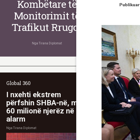
Kombëtare të
Publikuar
Monitorimit të
Trafikut Rrugor
Nga
Tirana Diplomat
Global 360
I nxehti ekstrem
përfshin SHBA-në, mbi
60 milionë njerëz në
alarm
Nga
Tirana Diplomat