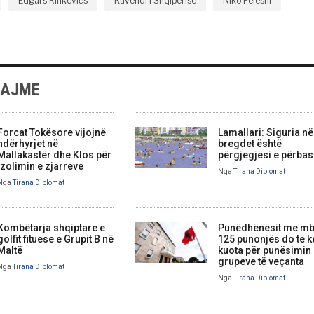
Edgars Rinkēvičs
Kuvendi i Shqiperise
Niko Peleshi
LAJME
Forcat Tokësore vijojnë
Lamallari: Siguria në
ndërhyrjet në
bregdet është
Mallakastër dhe Klos për
përgjegjësi e përbas
izolimin e zjarreve
Nga
Tirana Diplomat
Nga
Tirana Diplomat
Kombëtarja shqiptare e
Punëdhënësit me mb
golfit fituese e Grupit B në
125 punonjës do të 
Maltë
kuota për punësimin
grupeve të veçanta
Nga
Tirana Diplomat
Nga
Tirana Diplomat