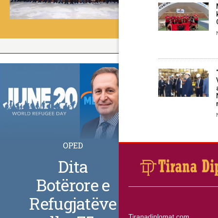
OPED
Dita
Botërore e
Refugjatëve
Tiranadiplomat.com