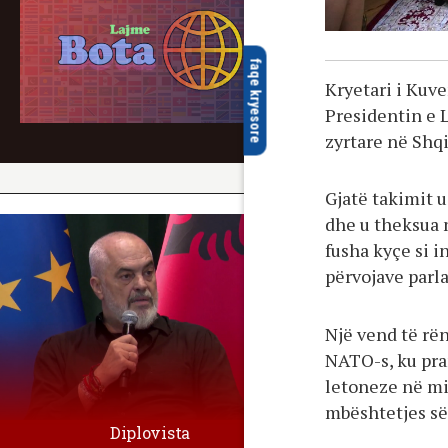
faqe kryesore
Kryetari i Kuve
Presidentin e L
zyrtare në Shqi
Gjatë takimit 
dhe u theksua 
fusha kyçe si i
përvojave parl
Një vend të rë
NATO-s, ku pra
letoneze në mi
mbështetjes së 
Diplovista