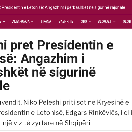
t Presidentin e Letonisë: Angazhim i përbashkët në sigurinë rajonale
E
AMB.HUAJA
TIRANA
BASHKITE
ORG
BLOGJET
GLOB
i pret Presidentin e
së: Angazhim i
hkët në sigurinë
le
uvendit, Niko Peleshi priti sot në Kryesinë e
esidentin e Letonisë, Edgars Rinkēvičs, i cil
një vizitë zyrtare në Shqipëri.