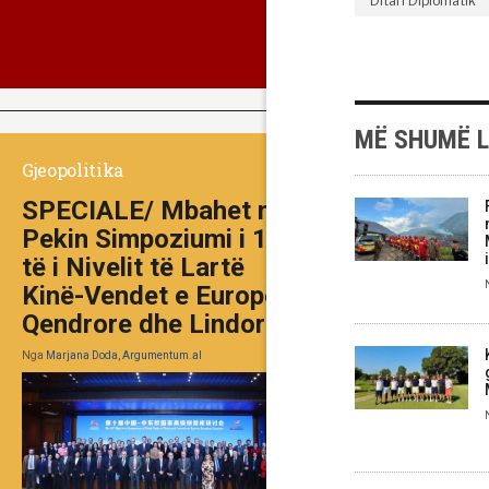
Ditari Diplomatik
MË SHUMË 
Gjeopolitika
SPECIALE/ Mbahet në
Pekin Simpoziumi i 10-
të i Nivelit të Lartë
Kinë-Vendet e Europës
Qendrore dhe Lindore
Nga
Marjana Doda, Argumentum.al