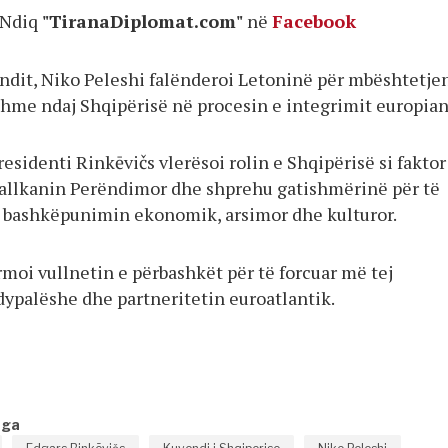
Ndiq
"TiranaDiplomat.com"
në
Facebook
endit, Niko Peleshi falënderoi Letoninë për mbështetje
shme ndaj Shqipërisë në procesin e integrimit europian
Presidenti Rinkēvičs vlerësoi rolin e Shqipërisë si faktor
 Ballkanin Perëndimor dhe shprehu gatishmërinë për të
j bashkëpunimin ekonomik, arsimor dhe kulturor.
moi vullnetin e përbashkët për të forcuar më tej
ypalëshe dhe partneritetin euroatlantik.
nga