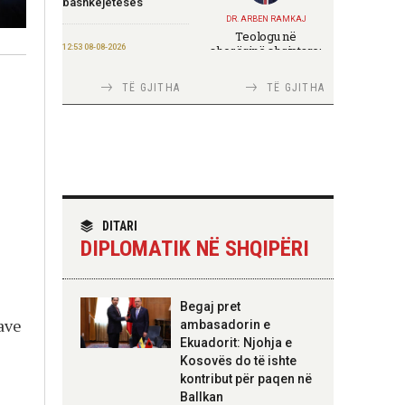
bashkëjetesës
DR. ARBEN RAMKAJ
Teologu në
12:53 08-08-2026
shoqërinë shqiptare:
ndërmjet formimit
IGJEO: Sot e nesër,
fetar dhe angazhimit
nivel rreziku i lartë për
TË GJITHA
TË GJITHA
publik
zjarre në tetë qarqe
12:43 08-08-2026
Zhvillohet në
Taxhikistan seminari i
TIRANA DIPLOMAT
leximit mbi librin e Xi
Italia Strategjike —
Jinpingut për
Ku është Shqipëria?
qeverisjen e Kinës
DITARI
DIPLOMATIK NË SHQIPËRI
11:56 08-08-2026
Për herë të parë,
Forcat e Armatosura
TIRANA DIPLOMAT
Begaj pret
me mjete taktike
“Shqipëria në BE,
ave
ambasadorin e
“Made in Albania”
projekt më i madh se
Ekuadorit: Njohja e
amaneti i
Skënderbeut dhe
Kosovës do të ishte
Ismail Qemalit”
09:24 08-08-2026
kontribut për paqen në
Ambasada amerikane:
Ballkan