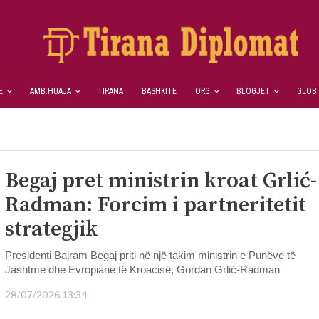
E
AMB.HUAJA
TIRANA
BASHKITE
ORG
BLOGJET
GLOB
Begaj pret ministrin kroat Grlić-
Radman: Forcim i partneritetit
strategjik
Presidenti Bajram Begaj priti në një takim ministrin e Punëve të
Jashtme dhe Evropiane të Kroacisë, Gordan Grlić-Radman
28/07/2026 13:34