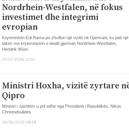
Nordrhein-Westfalen, në fokus
investimet dhe integrimi
evropian
Kryeministri Edi Rama po zhvillon një vizitë në Gjermani, ku pati një
takim me kryeministrin e landit gjerman Nordrhein-Westfalen,
Hendrik Wüst.
01/07/2026 11:02
Ministri Hoxha, vizitë zyrtare n
Qipro
Ministri i Jashtëm u prit edhe nga Presidenti i Republikës, Nikos
Christodoulides
26/06/2026 08:18