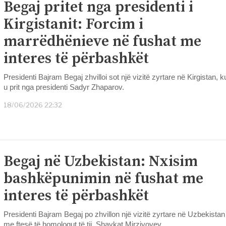
Begaj pritet nga presidenti i
Kirgistanit: Forcim i
marrëdhënieve në fushat me
interes të përbashkët
Presidenti Bajram Begaj zhvilloi sot një vizitë zyrtare në Kirgistan, k
u prit nga presidenti Sadyr Zhaparov.
18/06/2026 22:32
Begaj në Uzbekistan: Nxisim
bashkëpunimin në fushat me
interes të përbashkët
Presidenti Bajram Begaj po zhvillon një vizitë zyrtare në Uzbekistan
me ftesë të homologut të tij, Shavkat Mirziyoyev.