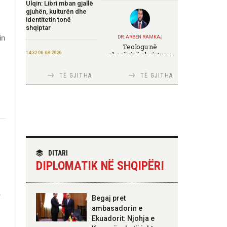
Ulqin: Libri mban gjallë
gjuhën, kulturën dhe
identitetin tonë
shqiptar
in
DR. ARBEN RAMKAJ
Teologu në
14:32 06-08-2026
shoqërinë shqiptare:
ndërmjet formimit
Rama ndan mesazhin:
fetar dhe angazhimit
Besim, empati,
TË GJITHA
TË GJITHA
publik
shërbim, angazhim
12:12 06-08-2026
Rivlerësimi i pasurive,
120,5 milionë euro
TIRANA DIPLOMAT
kursime për
Italia Strategjike —
tatimpaguesit në shtatë
Ku është Shqipëria?
muaj
DITARI
DIPLOMATIK NË SHQIPËRI
12:09 06-08-2026
Ministria e Financave
nis përgatitjet për
TIRANA DIPLOMAT
r
Begaj pret
Eurobondin e ri
“Shqipëria në BE,
ambasadorin e
projekt më i madh se
Ekuadorit: Njohja e
amaneti i
09:55 06-08-2026