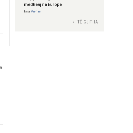
mëdhenj në Europë
Nga
Monitor
TË GJITHA
Si bisedojnë trupat
ushtarake izraelite me
robotët?
Nga
TiranaDiplomat.com
ga
Si po e luftojnë
terrorizmin shërbimet
inteligjente izraelite
Nga
Or Shalom