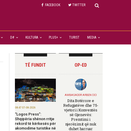
FACEBOOK
TWITTER
D#
KULTURA
PLUS+
TURIST
MEDIA
TË FUNDIT
OP-ED
AMBASADOR ARBEN CICI
Dita Botërore e
Refugjatëve dhe 75-
08:47 07-08-2026
vjetori i Konventës
“Logos Press”:
së Gjenevës:
Shqipëria shënon rritje
Premtimi i
rekord të kërkesës për
njerëzimit që nuk
akomodime turistike në
duhet harruar