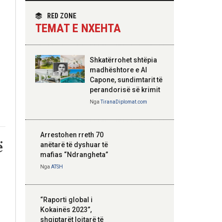
themelimit të Urdhrit
homologun kroat, në
të Skënderbeut
fokus bashkëpunimi
RED ZONE
dypalësh
TEMAT E NXEHTA
Nga
Tirana Diplomat
Shkatërrohet shtëpia
Hoxha takim me
madhështore e Al
zyrtarë të lartë të
Capone, sundimtarit të
DASH: Angazhim i
perandorisë së krimit
përbashkët për
Nga
TiranaDiplomat.com
forcimin e partneritetit
strategjik
Nga
Tirana Diplomat
Arrestohen rreth 70
ë
anëtarë të dyshuar të
mafias “Ndrangheta”
Nga
ATSH
“Raporti global i
Kokainës 2023”,
shqiptarët lojtarë të