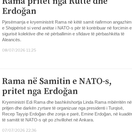
Rama pritet nga Rutte dhe
Erdoğan
Pjesëmarrja e kryeministrit Rama në këtë samit riafirmon angazhim
e Shqipërisë si vend anëtar i NATO-s për të kontribuar në forcimin e
sigurisë kolektive dhe në përballimin e sfidave të përbashkëta të
Aleancës.
08/07/2026 11:25
Rama në Samitin e NATO-s,
pritet nga Erdoğan
Kryeministri Edi Rama dhe bashkëshortja Linda Rama mbërritën në
pritjen dhe darkën zyrtare të organizuar nga presidenti i Turqisë,
Recep Tayyip Erdoğan dhe zonja e parë, Emine Erdoğan, në kuadë
të samitit të NATO-s që po zhvillohet në Ankara.
07/07/2026 22:36