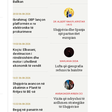
Ballkan
20:50 06-08-2026
Ibrahimaj: OBP lançon
DR. ALBERT RAKIPI, KRYETAR
platformën e re
I AIIS
elektronike të
Shqipëria dhe Spanja
prokurimeve
një partneritet
europian
19:50 06-08-2026
Koçiu: Elbasani,
destinacion i
rëndësishëm dhe
motor i zhvillimit
MARJANA DODA
ekonomik të vendit
Lufta që gjeografia
refuzoi ta humbte
16:51 06-08-2026
Shqipëria avancon në
zbatimin e Planit të
Rritjes të BE-së
AMBASADOR ARBEN CICI
Vizita që ndryshoi të
ardhmen strategjike
15:53 06-08-2026
të Shqipërisë
Begaj në panairin në