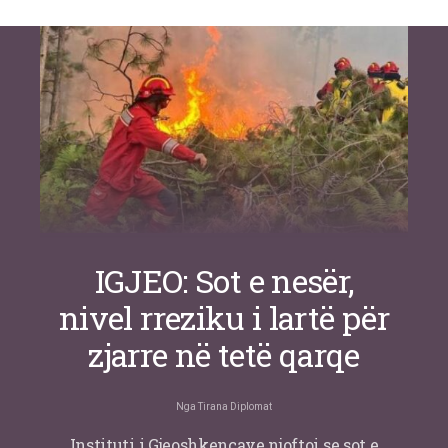
Si po e luftojnë terrorizmin shërbimet
inteligjente izraelite
Nga
Or Shalom
IGJEO: Sot e nesër,
nivel rreziku i lartë për
zjarre në tetë qarqe
Nga
Tirana Diplomat
Instituti i Gjeoshkencave njoftoi se sot e