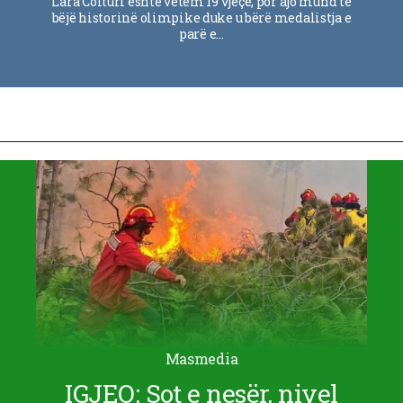
Lara Colturi është vetëm 19 vjeçe, por ajo mund të
bëjë historinë olimpike duke u bërë medalistja e
parë e…
Masmedia
IGJEO: Sot e nesër, nivel