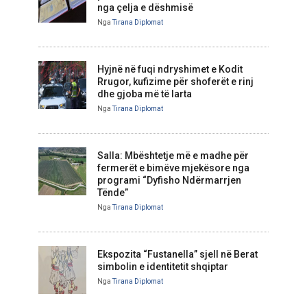
nga çelja e dëshmisë
Nga
Tirana Diplomat
Hyjnë në fuqi ndryshimet e Kodit
Rrugor, kufizime për shoferët e rinj
dhe gjoba më të larta
Nga
Tirana Diplomat
Salla: Mbështetje më e madhe për
fermerët e bimëve mjekësore nga
programi “Dyfisho Ndërmarrjen
Tënde”
Nga
Tirana Diplomat
Ekspozita “Fustanella” sjell në Berat
simbolin e identitetit shqiptar
Nga
Tirana Diplomat