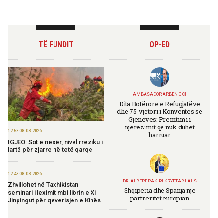
TË FUNDIT
OP-ED
AMBASADOR ARBEN CICI
Dita Botërore e Refugjatëve
dhe 75-vjetori i Konventës së
Gjenevës: Premtimi i
njerëzimit që nuk duhet
12:53 08-08-2026
harruar
IGJEO: Sot e nesër, nivel rreziku i
lartë për zjarre në tetë qarqe
12:43 08-08-2026
DR. ALBERT RAKIPI, KRYETAR I AIIS
Zhvillohet në Taxhikistan
Shqipëria dhe Spanja një
seminari i leximit mbi librin e Xi
partneritet europian
Jinpingut për qeverisjen e Kinës