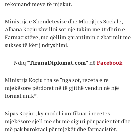
rekomandimeve të mjekut.
Ministrja e Shëndetësisë dhe Mbrojtjes Sociale,
Albana Koçiu zhvilloi sot një takim me Urdhrin e
Farmacistëve, me qëllim garantimin e zbatimit me
sukses të këtij ndryshimi.
Ndiq
"TiranaDiplomat.com"
në
Facebook
Ministrja Koçiu tha se “nga sot, receta e re
mjekësore përdoret në të gjithë vendin në një
format unik”.
Sipas Koçiut, ky model i unifikuar i recetës
mjekësore sjell më shumë siguri për pacientët dhe
më pak burokraci për mjekët dhe farmacistët.