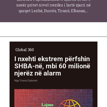
nesër pritet nivel rreziku i lartë zjarri në
qarqet Lezhë, Durrës, Tiranë, Elbasan,…
Global 360
I nxehti ekstrem përfshin
SHBA-në, mbi 60 milionë
njerëz në alarm
Nga
Tirana Diplomat