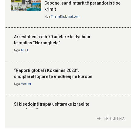
Capone, sundimtarit të perandorisë së
krimit
Nga
TiranaDiplomat.com
Arrestohen rreth 70 anëtarë të dyshuar
të mafias “Ndrangheta”
Nga
ATSH
“Raporti global i Kokainës 2023”,
shqiptarët lojtarë të mëdhenj në Europë
Nga
Monitor
Si bisedojnë trupat ushtarake izraelite
me robotët?
Nga
TiranaDiplomat.com
TË GJITHA