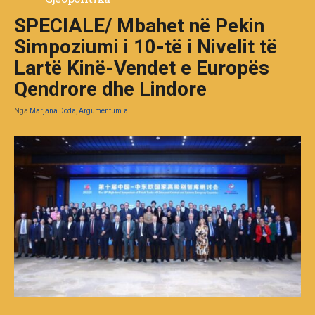
SPECIALE/ Mbahet në Pekin
Simpoziumi i 10-të i Nivelit të
Lartë Kinë-Vendet e Europës
Qendrore dhe Lindore
Nga
Marjana Doda, Argumentum.al