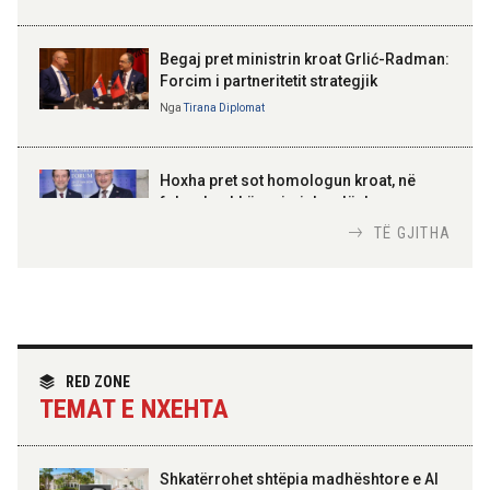
BAJRAM BEGAJ, PRESIDENTI I REPUBLIKËS
SË SHQIPËRISË
Gëzuar Ditën e Pavarësisë,
Kosovë!
Begaj pret ministrin kroat Grlić-Radman:
Forcim i partneritetit strategjik
Nga
Tirana Diplomat
AMER JUKA
100-vjetori i themelimit të
Hoxha pret sot homologun kroat, në
Urdhrit të Skënderbeut
fokus bashkëpunimi dypalësh
Nga
Tirana Diplomat
TË GJITHA
Hoxha takim me zyrtarë të lartë të DASH:
Angazhim i përbashkët për forcimin e
partneritetit strategjik
Nga
Tirana Diplomat
RED ZONE
TEMAT E NXEHTA
Shkatërrohet shtëpia madhështore e Al