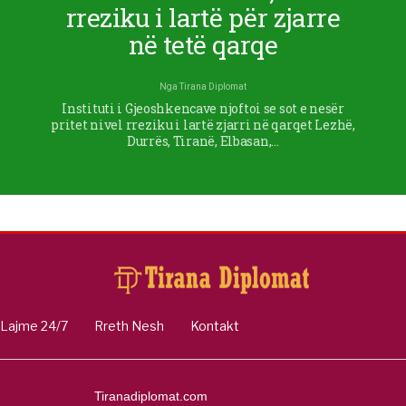
rreziku i lartë për zjarre
në tetë qarqe
Nga
Tirana Diplomat
Instituti i Gjeoshkencave njoftoi se sot e nesër
pritet nivel rreziku i lartë zjarri në qarqet Lezhë,
Durrës, Tiranë, Elbasan,…
Lajme 24/7
Rreth Nesh
Kontakt
Tiranadiplomat.com