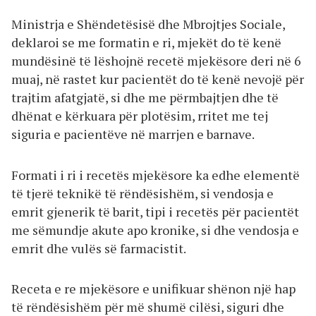
Ministrja e Shëndetësisë dhe Mbrojtjes Sociale,
deklaroi se me formatin e ri, mjekët do të kenë
mundësinë të lëshojnë recetë mjekësore deri në 6
muaj, në rastet kur pacientët do të kenë nevojë për
trajtim afatgjatë, si dhe me përmbajtjen dhe të
dhënat e kërkuara për plotësim, rritet me tej
siguria e pacientëve në marrjen e barnave.
Formati i ri i recetës mjekësore ka edhe elementë
të tjerë teknikë të rëndësishëm, si vendosja e
emrit gjenerik të barit, tipi i recetës për pacientët
me sëmundje akute apo kronike, si dhe vendosja e
emrit dhe vulës së farmacistit.
Receta e re mjekësore e unifikuar shënon një hap
të rëndësishëm për më shumë cilësi, siguri dhe