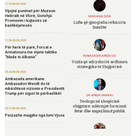
11:59 08-08-2026
Vijojnë punimet për Muzeun
Hebraik në Vlorë, Gonxhja:
MARJANA DODA
Promovim i kujtesës së
Lufta që gjeografia refuzoi ta
bashkëjetesës
humbte
11:56 08-08-2026
Për herë të parë, Forcat e
Armatosura me mjete taktike
AMBASADOR ARBEN CICI
“Made in Albania”
Vizita që ndryshoi të ardhmen
strategjike të Shqipërisë
09:24 08-08-2026
Ambasada amerikane:
Ambasadori Wendt do të
mbështesë vizionin e Presidentit
Trump për siguri të përbashkët
DR. ARBEN RAMKAJ
Teologu në shoqërinë
shqiptare: ndërmjet formimit
09:19 08-08-2026
fetar dhe angazhimit publik
Peizazhe magjike nga lumi Vjosa
20:26 07-08-2026