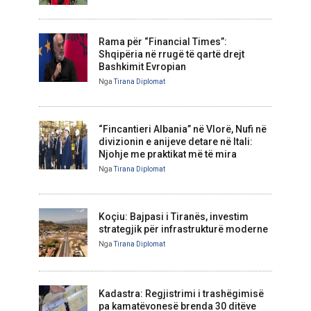
Rama për “Financial Times”:
Shqipëria në rrugë të qartë drejt
Bashkimit Evropian
Nga
Tirana Diplomat
“Fincantieri Albania” në Vlorë, Nufi në
divizionin e anijeve detare në Itali:
Njohje me praktikat më të mira
Nga
Tirana Diplomat
Koçiu: Bajpasi i Tiranës, investim
strategjik për infrastrukturë moderne
Nga
Tirana Diplomat
Kadastra: Regjistrimi i trashëgimisë
pa kamatëvonesë brenda 30 ditëve