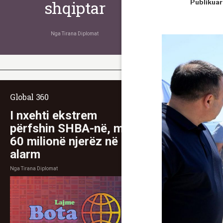
shqiptar
Publikuar
Nga
Tirana Diplomat
Global 360
I nxehti ekstrem
përfshin SHBA-në, mbi
60 milionë njerëz në
alarm
Nga
Tirana Diplomat