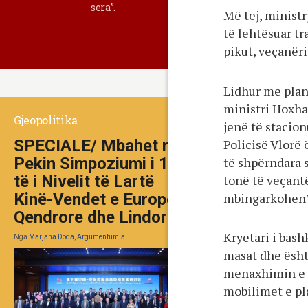
sera”.
Më tej, minist
të lehtësuar t
pikut, veçanëri
Lidhur me plani
ministri Hoxha 
Gjeopolitika
jenë të stacion
Policisë Vlorë 
SPECIALE/ Mbahet në
të shpërndara 
Pekin Simpoziumi i 10-
tonë të veçantë
të i Nivelit të Lartë
mbingarkohen”
Kinë-Vendet e Europës
Qendrore dhe Lindore
Kryetari i bash
Nga
Marjana Doda, Argumentum.al
masat dhe ësht
menaxhimin e m
mobilimet e pl