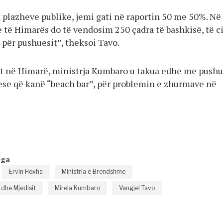
t plazheve publike, jemi gati në raportin 50 me 50%. Në
 të Himarës do të vendosim 250 çadra të bashkisë, të ci
s për pushuesit”, theksoi Tavo.
t në Himarë, ministrja Kumbaro u takua edhe me push
ese që kanë “beach bar”, për problemin e zhurmave në
nga
Ervin Hoxha
Ministria e Brendshme
t dhe Mjedisit
Mirela Kumbaro
Vangjel Tavo