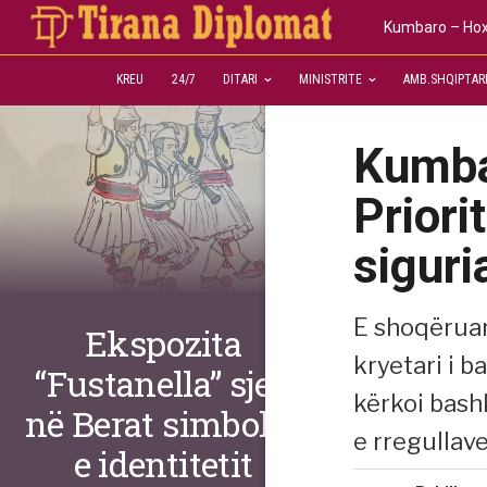
Kumbaro – Hoxh
KREU
24/7
DITARI
MINISTRITE
AMB.SHQIPTAR
Kumba
Priori
siguri
E shoqëruar
Ekspozita
kryetari i 
“Fustanella” sjell
kërkoi bash
në Berat simbolin
e rregullave
e identitetit