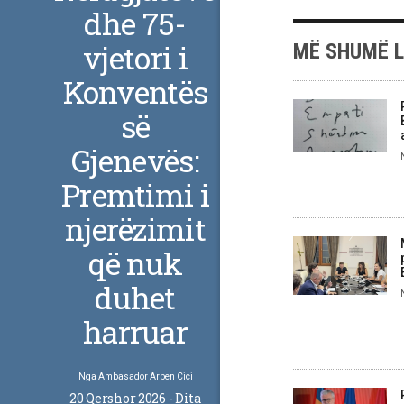
dhe 75-
vjetori i
MË SHUMË 
Konventës
së
Gjenevës:
Premtimi i
njerëzimit
që nuk
duhet
harruar
Nga
Ambasador Arben Cici
20 Qershor 2026 - Dita