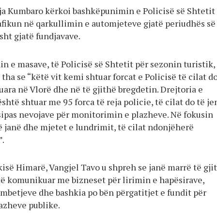
rja Kumbaro kërkoi bashkëpunimin e Policisë së Shtetit
rafikun në qarkullimin e automjeteve gjatë periudhës së
sht gjatë fundjavave.
n e masave, të Policisë së Shtetit për sezonin turistik,
tha se “këtë vit kemi shtuar forcat e Policisë të cilat do
uara në Vlorë dhe në të gjithë bregdetin. Drejtoria e
është shtuar me 95 forca të reja policie, të cilat do të je
sipas nevojave për monitorimin e plazheve. Në fokusin
 janë dhe mjetet e lundrimit, të cilat ndonjëherë
.
kisë Himarë, Vangjel Tavo u shpreh se janë marrë të gji
ë komunikuar me bizneset për lirimin e hapësirave,
betjeve dhe bashkia po bën përgatitjet e fundit për
azheve publike.