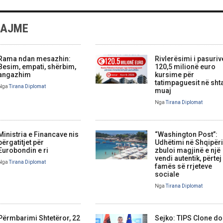
LAJME
Rama ndan mesazhin:
Rivlerësimi i pasuriv
Besim, empati, shërbim,
120,5 milionë euro
angazhim
kursime për
tatimpaguesit në sht
Nga
Tirana Diplomat
muaj
Nga
Tirana Diplomat
Ministria e Financave nis
“Washington Post”:
përgatitjet për
Udhëtimi në Shqipëri
Eurobondin e ri
zbuloi magjinë e një
vendi autentik, përtej
Nga
Tirana Diplomat
famës së rrjeteve
sociale
Nga
Tirana Diplomat
Përmbarimi Shtetëror, 22
Sejko: TIPS Clone do