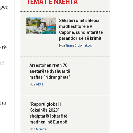
TEMAT E NXEHTA
 për
Nga
Tirana Diplomat
Shkatërrohet shtëpia
Hoxha takim me
madhështore e Al
zyrtarë të lartë të
Capone, sundimtarit të
DASH: Angazhim i
perandorisë së krimit
përbashkët për
 të
Nga
TiranaDiplomat.com
forcimin e partneritetit
strategjik
në
Nga
Tirana Diplomat
Arrestohen rreth 70
anëtarë të dyshuar të
mafias “Ndrangheta”
Nga
ATSH
tha
“Raporti global i
Kokainës 2023”,
shqiptarët lojtarë të
mëdhenj në Europë
Nga
Monitor