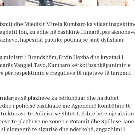
rizmit dhe Mjedisit Mirela Kumbaro ka vijuar inspektim
regdetit Jon, ku edhe në bashkinë Himarë, pas aksionev
lazheve, hapësirat publike pothuajse janë dyfishuar.
a ministri i Brendshëm, Ervin Hoxha dhe kryetari i
marës Vangjel Tavo, Kumbaro kërkoi bashkëpunimin e
re për respektimin e rregullave të mjeteve të turizmit
ërndarjes së plazheve ka përfunduar dhe na duhet
dhe i policisë bashkiake me Agjencinë Kombëtare të
trukturave të Policisë së Shtetit. Është bërë një aksion
meve të plazheve në zonën e Potamit dhe Spillesë. Janë
 si elementë të sigurisë dhe ndërkohë, angazhimi i