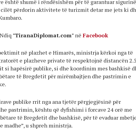
are është shumë i rëndësishëm për të garantuar sigurinë
ë cilët përdorin aktivitete të turizmit detar me jets ki d
 Kumbaro.
Ndiq
"TiranaDiplomat.com"
në
Facebook
pektimit në plazhet e Himarës, ministrja kërkoi nga të
ratorët e plazheve private të respektojnë distancën 2.
it si hapësirë publike, si dhe koordinim mes bashkisë 
ëtare të Bregdetit për mirëmbajtjen dhe pastrimin e
ke.
irave publike rrit nga ana tjetër përgjegjësinë për
he pastrimin, kështu që dyfishimi i forcave 24 orë me
ëtare të Bregdetit dhe bashkisë, për të evaduar mbetj
 e madhe”, u shpreh ministrja.