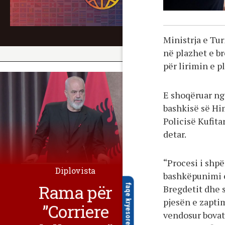
Ministrja e Tu
në plazhet e b
për lirimin e p
E shoqëruar ng
bashkisë së Hi
Policisë Kufita
detar.
“Procesi i shp
Diplovista
bashkëpunimi e
Rama për
faqe kryesore
Bregdetit dhe s
pjesën e zapti
”Corriere
vendosur bovat