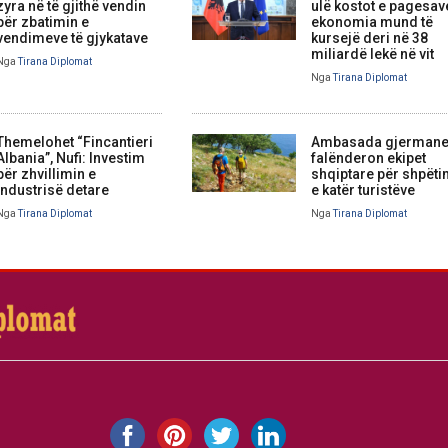
zyra në të gjithë vendin
ulë kostot e pagesav
për zbatimin e
ekonomia mund të
vendimeve të gjykatave
kursejë deri në 38
miliardë lekë në vit
Nga
Tirana Diplomat
Nga
Tirana Diplomat
Themelohet “Fincantieri
Ambasada gjerman
Albania”, Nufi: Investim
falënderon ekipet
për zhvillimin e
shqiptare për shpëti
industrisë detare
e katër turistëve
Nga
Tirana Diplomat
Nga
Tirana Diplomat