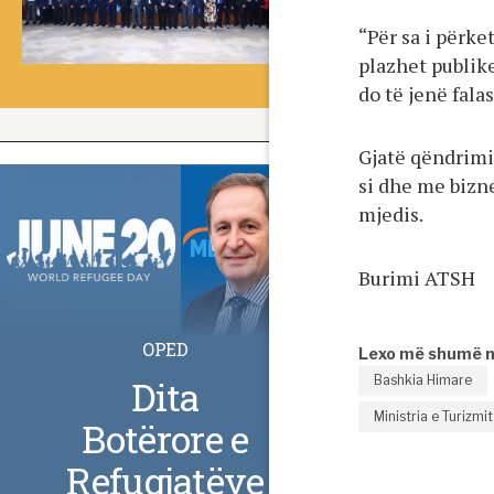
“Për sa i përke
plazhet publike
do të jenë fala
Gjatë qëndrimi
si dhe me bizn
mjedis.
Burimi ATSH
OPED
Lexo më shumë 
Bashkia Himare
Dita
Ministria e Turizmi
Botërore e
Refugjatëve