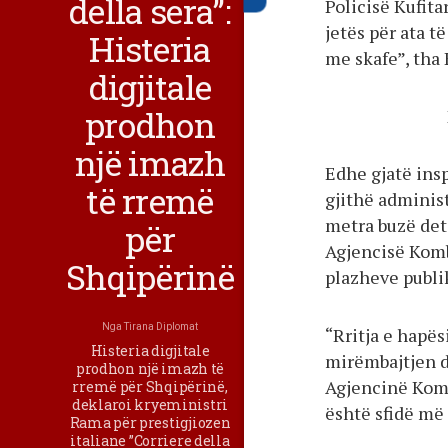
della sera”:
Policisë Kufit
jetës për ata t
Histeria
me skafe”, tha
digjitale
prodhon
një imazh
Edhe gjatë ins
të rremë
gjithë administ
metra buzë det
për
Agjencisë Komb
Shqipërinë
plazheve publi
Nga
Tirana Diplomat
“Rritja e hapës
Histeria digjitale
mirëmbajtjen d
prodhon një imazh të
Agjencinë Komb
rremë për Shqipërinë,
deklaroi kryeministri
është sfidë më
Rama për prestigjiozen
italiane ”Corriere della