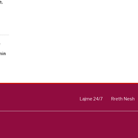
e,
e
min
Lajme 24/7
Rreth Nesh