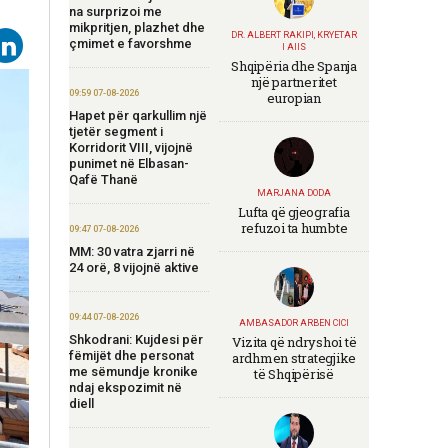
na surprizoi me
mikpritjen, plazhet dhe
DR. ALBERT RAKIPI, KRYETAR
çmimet e favorshme
I AIIS
Shqipëria dhe Spanja
një partneritet
09:59 07-08-2026
europian
Hapet për qarkullim një
tjetër segment i
Korridorit VIII, vijojnë
punimet në Elbasan-
Qafë Thanë
MARJANA DODA
Lufta që gjeografia
refuzoi ta humbte
09:47 07-08-2026
MM: 30 vatra zjarri në
24 orë, 8 vijojnë aktive
09:44 07-08-2026
AMBASADOR ARBEN CICI
Shkodrani: Kujdesi për
Vizita që ndryshoi të
fëmijët dhe personat
ardhmen strategjike
me sëmundje kronike
të Shqipërisë
ndaj ekspozimit në
diell