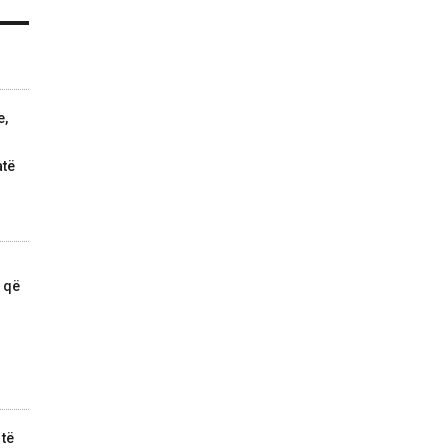
e,
atë
 që
 të