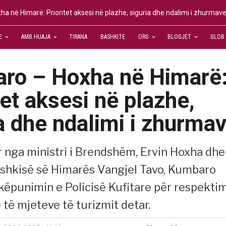
a në Himarë: Prioritet aksesi në plazhe, siguria dhe ndalimi i zhurmav
E
AMB.HUAJA
TIRANA
BASHKITE
ORG
BLOGJET
GLOB
ro – Hoxha në Himarë
tet aksesi në plazhe,
a dhe ndalimi i zhurma
 nga ministri i Brendshëm, Ervin Hoxha dhe
bashkisë së Himarës Vangjel Tavo, Kumbaro
këpunimin e Policisë Kufitare për respekti
 të mjeteve të turizmit detar.