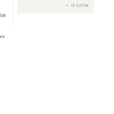
TË GJITHA
Si bisedojnë trupat
lat
ushtarake izraelite me
robotët?
Nga
TiranaDiplomat.com
ues
Si po e luftojnë
terrorizmin shërbimet
inteligjente izraelite
Nga
Or Shalom