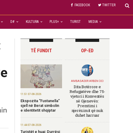
FACEBOOK
TWITTER
e
D#
KULTURA
PLUS+
TURIST
MEDIA
:
TË FUNDIT
OP-ED
ve
AMBASADOR ARBEN CICI
Dita Botërore e
Refugjatëve dhe 75-
11:51 07-08-2026
vjetori i Konventës
së Gjenevës:
Ekspozita “Fustanella”
Premtimi i
sjell në Berat simbolin
min
njerëzimit që nuk
e identitetit shqiptar
duhet harruar
11:44 07-08-2026
Turistët e huaj: Durrësi