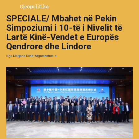
Gjeopolitika
SPECIALE/ Mbahet në Pekin
Simpoziumi i 10-të i Nivelit të
Lartë Kinë-Vendet e Europës
Qendrore dhe Lindore
Nga
Marjana Doda, Argumentum.al