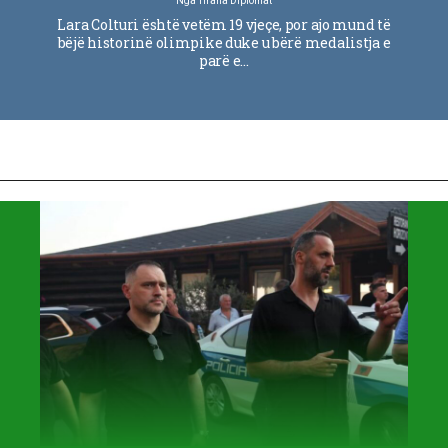
Nga
Tirana Diplomat
Lara Colturi është vetëm 19 vjeçe, por ajo mund të
bëjë historinë olimpike duke u bërë medalistja e
parë e…