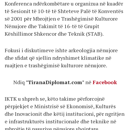
Konferenca ndërkombëtare u organizua në kuadër
të Sesionit të 10-të të Shteteve Palë të Konventës
së 2001 për Mbrojtjen e Trashëgimisë Kulturore
Nënujore dhe Takimit të 16-të të Grupit
Këshillimor Shkencor dhe Teknik (STAB).
Fokusi i diskutimeve ishte arkeologjia nënujore
dhe sfidat që sjellin ndryshimet klimatike në
ruajtjen e trashëgimisë kulturore nënujore.
Ndiq
"TiranaDiplomat.com"
në
Facebook
IKTK u shpreh se, këto takime përforcojnë
përpjekjet e Ministrisë së Ekonomisë, Kulturës
dhe Inovacionit dhe këtij institucioni, për ngritjen
e infrastrukturës institucionale dhe teknike në
mbrojtje të pasurive nënujore shqiptare.