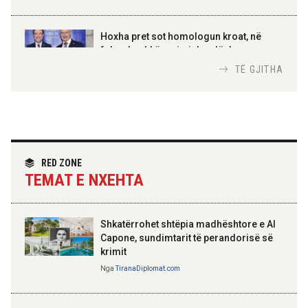
AMER JUKA
100-vjetori i themelimit të
Hoxha pret sot homologun kroat, në
Urdhrit të Skënderbeut
fokus bashkëpunimi dypalësh
Nga
Tirana Diplomat
TË GJITHA
Hoxha takim me zyrtarë të lartë të DASH:
Angazhim i përbashkët për forcimin e
partneritetit strategjik
Nga
Tirana Diplomat
RED ZONE
TEMAT E NXEHTA
Shkatërrohet shtëpia madhështore e Al
Capone, sundimtarit të perandorisë së
krimit
Nga
TiranaDiplomat.com