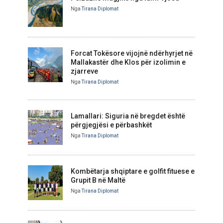
Nga
Tirana Diplomat
Forcat Tokësore vijojnë ndërhyrjet në
Mallakastër dhe Klos për izolimin e
zjarreve
Nga
Tirana Diplomat
Lamallari: Siguria në bregdet është
përgjegjësi e përbashkët
Nga
Tirana Diplomat
Kombëtarja shqiptare e golfit fituese e
Grupit B në Maltë
Nga
Tirana Diplomat