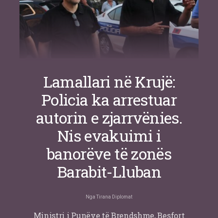
Lamallari në Krujë:
Policia ka arrestuar
autorin e zjarrvënies.
Nis evakuimi i
banorëve të zonës
Barabit-Lluban
Nga
Tirana Diplomat
Ministri i Punëve të Brendshme, Besfort