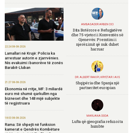
AMBASADOR ARBEN CICI
Dita Botërore e Refugjatëve
dhe 75-vjetori i Konventës së
Gjenevës: Premtimi i
njerëzimit që nuk duhet
22:24 08-08-2026
harruar
Lamallari në Krujë: Policia ka
arrestuar autorin e zjarrvënies.
Nis evakuimi i banorëve të zonës
Barabit-Lluban
DR. ALBERT RAKIPI, KRYETAR I AIIS
Shqipëria dhe Spanja një
21:27 08-08-2026
partneritet europian
Ekonomia në rritje, MF: 3 miliardë
euro më shumë qarkullim nga
bizneset dhe 148 mijë subjekte
të regjistruara
MARJANA DODA
18:03 08-08-2026
Lufta që gjeografia refuzoi ta
Rama: Së shpejti në funksion
humbte
kamerat e Qendrës Kombëtare