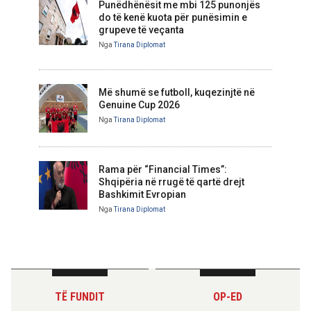
Punëdhënësit me mbi 125 punonjës
do të kenë kuota për punësimin e
grupeve të veçanta
Nga
Tirana Diplomat
Më shumë se futboll, kuqezinjtë në
Genuine Cup 2026
Nga
Tirana Diplomat
Rama për “Financial Times”:
Shqipëria në rrugë të qartë drejt
Bashkimit Evropian
Nga
Tirana Diplomat
TË FUNDIT
OP-ED