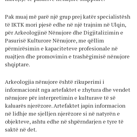
Pak muaj më parë një grup prej katër specialistësh
të IKTK mori pjesë edhe në një trajnim në Ulqin,
për Arkeologjinë Nënujore dhe Digjitalizimin e
Pasurisë Kulturore Nënujore, me qëllim
përmirësimin e kapaciteteve profesionale në
ruajtjen dhe promovimin e trashëgimisë nënujore
shqiptare.
Arkeologjia nënujore është rikuperimi i
informacionit nga artefaktet e zhytura dhe vendet
nënujore për interpretimin e kulturave të së
kaluarës njerëzore. Artefaktet japin informacion
në lidhje me sjelljen njerëzore si në natyrën e
objekteve, ashtu edhe në shpërndarjen e tyre të
saktë në det.