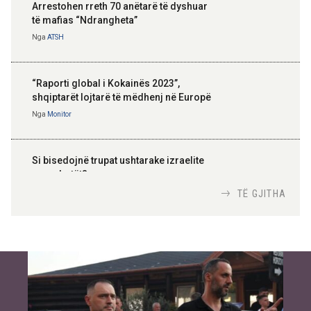
Arrestohen rreth 70 anëtarë të dyshuar
të mafias “Ndrangheta”
Nga
ATSH
“Raporti global i Kokainës 2023”,
shqiptarët lojtarë të mëdhenj në Europë
Nga
Monitor
Si bisedojnë trupat ushtarake izraelite
me robotët?
Nga
TiranaDiplomat.com
TË GJITHA
Si po e luftojnë terrorizmin shërbimet
inteligjente izraelite
Nga
Or Shalom