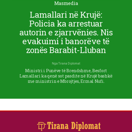
Masmedia
Lamallari në Krujë:
Policia ka arrestuar
autorin e zjarrvënies. Nis
evakuimi i banorëve të
zonës Barabit-Lluban
Nga
Tirana Diplomat
Ministri i Punëve të Brendshme, Besfort
Lamallari ka qenë sot pasdite në Krujë bashkë
me ministrin e Mbrojtjes, Ermal Nufi.