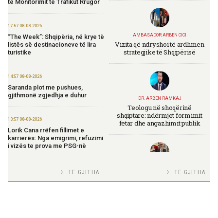
të Monitorimit të Trafikut Rrugor
17:57 08-08-2026
AMBASADOR ARBEN CICI
“The Week”: Shqipëria, në krye të
Vizita që ndryshoi të ardhmen
listës së destinacioneve të lira
strategjike të Shqipërisë
turistike
14:57 08-08-2026
Saranda plot me pushues,
gjithmonë zgjedhja e duhur
DR. ARBEN RAMKAJ
Teologu në shoqërinë
shqiptare: ndërmjet formimit
13:57 08-08-2026
fetar dhe angazhimit publik
Lorik Cana rrëfen fillimet e
karrierës: Nga emigrimi, refuzimi
i vizës te prova me PSG-në
TIRANA DIPLOMAT
13:19 08-08-2026
TË GJITHA
TË GJITHA
Italia Strategjike — Ku është
Vijojnë punimet për Muzeun
Shqipëria?
Hebraik në Vlorë, Gonxhja:
Promovim i kujtesës së
bashkëjetesës