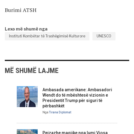
Burimi ATSH
Lexo më shumë nga
Instituti Kombëtar të Trashëgimisë Kulturore
UNESCO
MË SHUMË LAJME
Ambasada amerikane: Ambasadori
Wendt do të mbështesë vizionin e
Presidentit Trump për siguri të
përbashkët
Nga
Tirana Diplomat
Peizazhe magjike nga lumi Vjosa