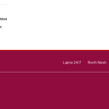
tëse
do
Lajme 24/7
Rreth Nesh