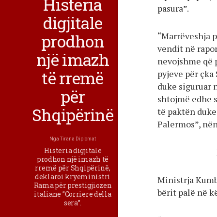
Histeria
pasura”.
digjitale
prodhon
“Marrëveshja p
vendit në rapor
një imazh
nevojshme që p
të rremë
pyjeve për çka 
duke siguruar 
për
shtojmë edhe s
Shqipërinë
të paktën duke 
Palermos”, nën
Nga
Tirana Diplomat
Histeria digjitale
prodhon një imazh të
rremë për Shqipërinë,
deklaroi kryeministri
Ministrja Kumba
Rama për prestigjiozen
bërit palë në k
italiane ”Corriere della
sera”.