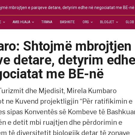
jmë mbrojtjen e parqeve detare, detyrim edhe në negociatat me BE-në
E
AMB.HUAJA
TIRANA
BASHKITE
ORG
BLOGJET
GLOB
ro: Shtojmë mbrojtjen
e detare, detyrim edh
gociatat me BE-në
 Turizmit dhe Mjedisit, Mirela Kumbaro
t ne Kuvend projektligjin “Për ratifikimin e
es sipas Konventës së Kombeve të Bashkua
ën e detit mbi ruajtjen dhe përdorimin e
 të diversitetit biologjik detar të zonave