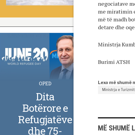
negociatave me
me miratimin e
më të madh bot
detare dhe oqe
Ministrja Kumba
Burimi ATSH
Lexo më shumë 
OPED
Ministrja e Turizmi
Dita
Botërore e
Refugjatëve
MË SHUMË 
dhe 75-