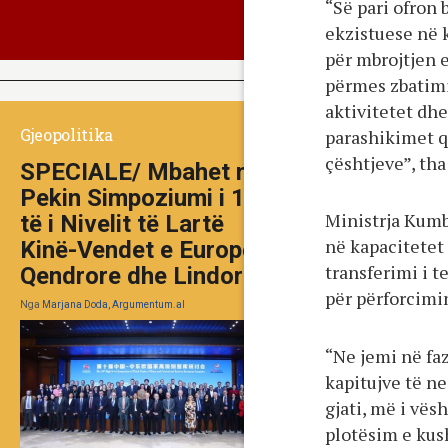
“Së pari ofron
ekzistuese në 
për mbrojtjen 
përmes zbatimi
aktivitetet dhe
Gjeopolitika
parashikimet q
çështjeve”, th
SPECIALE/ Mbahet në
Pekin Simpoziumi i 10-
Ministrja Kumba
të i Nivelit të Lartë
në kapacitetet
Kinë-Vendet e Europës
transferimi i 
Qendrore dhe Lindore
për përforcimi
Nga
Marjana Doda, Argumentum.al
“Ne jemi në fa
kapitujve të ne
gjati, më i vës
plotësim e kush