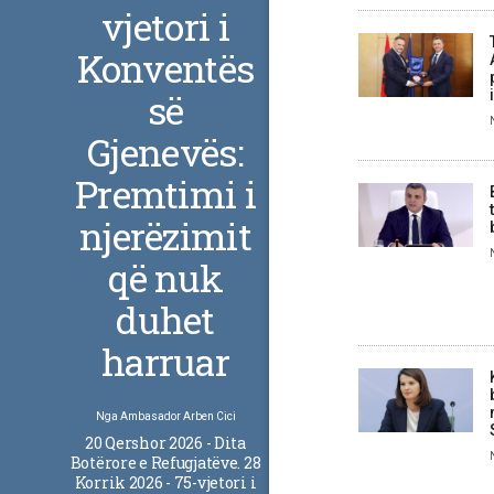
vjetori i
Konventës
së
Gjenevës:
Premtimi i
njerëzimit
që nuk
duhet
harruar
Nga
Ambasador Arben Cici
20 Qershor 2026 - Dita
Botërore e Refugjatëve. 28
Korrik 2026 - 75-vjetori i