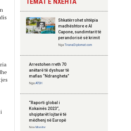
TEMAT E NXEHTA
Nga
Tirana Diplomat
in
dis
Shkatërrohet shtëpia
Hoxha takim me
madhështore e Al
zyrtarë të lartë të
Capone, sundimtarit të
DASH: Angazhim i
perandorisë së krimit
përbashkët për
Nga
TiranaDiplomat.com
forcimin e partneritetit
strategjik
Nga
Tirana Diplomat
ria
Arrestohen rreth 70
anëtarë të dyshuar të
dhe
mafias “Ndrangheta”
tjes
Nga
ATSH
“Raporti global i
Kokainës 2023”,
i
shqiptarët lojtarë të
mëdhenj në Europë
Nga
Monitor