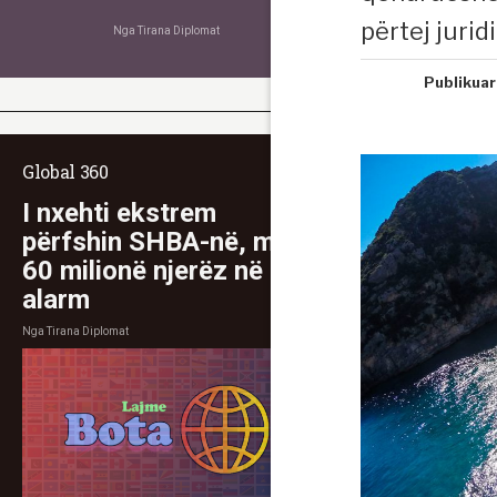
përtej jurid
Nga
Tirana Diplomat
Publikuar
Global 360
I nxehti ekstrem
përfshin SHBA-në, mbi
60 milionë njerëz në
alarm
Nga
Tirana Diplomat