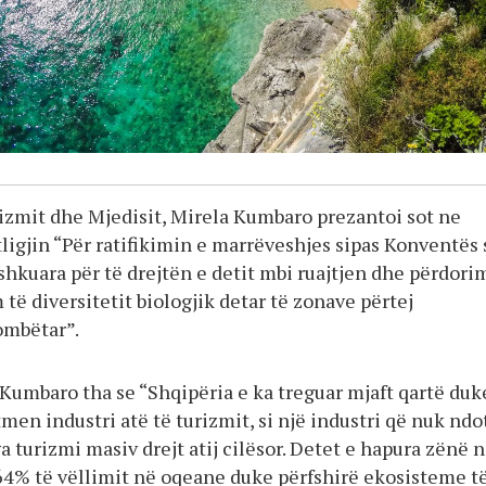
rizmit dhe Mjedisit, Mirela Kumbaro prezantoi sot ne
ligjin “Për ratifikimin e marrëveshjes sipas Konventës 
hkuara për të drejtën e detit mbi ruajtjen dhe përdori
ë diversitetit biologjik detar të zonave përtej
ombëtar”.
, Kumbaro tha se “Shqipëria e ka treguar mjaft qartë duk
tmen industri atë të turizmit, si një industri që nuk ndo
 turizmi masiv drejt atij cilësor. Detet e hapura zënë n
 64% të vëllimit në oqeane duke përfshirë ekosisteme t