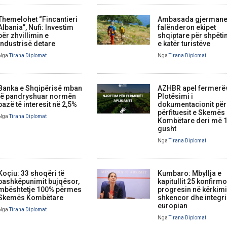
Themelohet “Fincantieri
Ambasada gjerman
Albania”, Nufi: Investim
falënderon ekipet
për zhvillimin e
shqiptare për shpëti
industrisë detare
e katër turistëve
Nga
Tirana Diplomat
Nga
Tirana Diplomat
Banka e Shqipërisë mban
AZHBR apel fermerë
të pandryshuar normën
Plotësimi i
bazë të interesit në 2,5%
dokumentacionit për
përfituesit e Skemës
Nga
Tirana Diplomat
Kombëtare deri më 
gusht
Nga
Tirana Diplomat
Koçiu: 33 shoqëri të
Kumbaro: Mbyllja e
bashkëpunimit bujqësor,
kapitullit 25 konfirm
mbështetje 100% përmes
progresin në kërkim
Skemës Kombëtare
shkencor dhe integr
europian
Nga
Tirana Diplomat
Nga
Tirana Diplomat