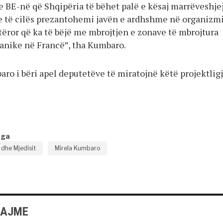
 BE-në që Shqipëria të bëhet palë e kësaj marrëveshje
 të cilës prezantohemi javën e ardhshme në organizm
ëror që ka të bëjë me mbrojtjen e zonave të mbrojtura
anike në Francë”, tha Kumbaro.
ro i bëri apel deputetëve të miratojnë këtë projektligj
nga
t dhe Mjedisit
Mirela Kumbaro
LAJME