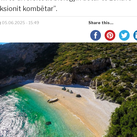
iksionit kombëtar”.
:
05.06.2025 - 15:49
Share this...