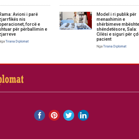
Rama: Avioni i parë
Model i ri publik për
zjarrfikës nis
menaxhimin e
operacionet, forcë e
shërbimeve mbështe
shtuar për përballimin e
shëndetësore, Sala:
zjarreve
Cilësi e siguri për ç
pacient
Nga
Tirana Diplomat
Nga
Tirana Diplomat