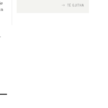
je
TË GJITHA
in
Si bisedojnë trupat
ushtarake izraelite me
robotët?
Nga
TiranaDiplomat.com
.
Si po e luftojnë
terrorizmin shërbimet
inteligjente izraelite
Nga
Or Shalom