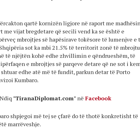
ërcakton qartë kornizën ligjore në raport me madhësi
t me vijat bregdetare që secili vend ka se është e
ërveç mbrojtjes së hapësirave tokësore të lumenjve e 
Shqipëria sot ka mbi 21.5% të territorit zonë të mbrojtu
në të njëjtën kohë edhe zhvillimin e qëndrueshëm, të
ipërfaqen e mbrojtjes së parqeve detare që ne sot i kem
shtuar edhe atë më të fundit, parkun detar të Porto
vizoi Kumbaro.
Ndiq
"TiranaDiplomat.com"
në
Facebook
ro shpjegoi më tej se çfarë do të thotë konkretisht të
ëtë marrëveshje.