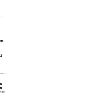
e
min
ve:
13
on
in
imin