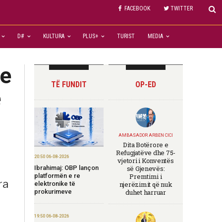
FACEBOOK
TWITTER
D#
KULTURA
PLUS+
TURIST
MEDIA
 e
TË FUNDIT
OP-ED
e
AMBASADOR ARBEN CICI
Dita Botërore e
Refugjatëve dhe 75-
20:50 06-08-2026
vjetori i Konventës
Ibrahimaj: OBP lançon
së Gjenevës:
platformën e re
Premtimi i
ra
elektronike të
njerëzimit që nuk
prokurimeve
duhet harruar
19:50 06-08-2026