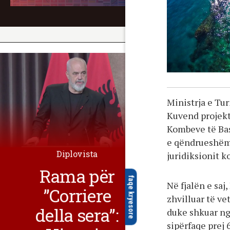
Ministrja e Tu
Kuvend projekt
Kombeve të Bas
e qëndrueshëm t
Diplovista
juridiksionit k
Rama për
faqe kryesore
Në fjalën e saj
”Corriere
zhvilluar të ve
della sera”:
duke shkuar nga
sipërfaqe prej