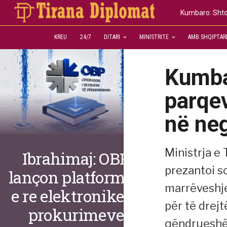
Kumbaro: Shto
KREU
24/7
DITARI
MINISTRITE
AMB.SHQIPTAR
Kumba
parqev
në ne
Ministrja e
Ibrahimaj: OBP
prezantoi so
lançon platformën
marrëveshj
e re elektronike të
për të drejt
prokurimeve
qëndrueshëm