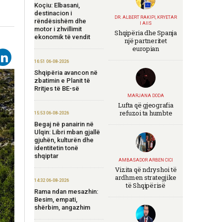
Koçiu: Elbasani,
destinacion i
DR. ALBERT RAKIPI, KRYETAR
rëndësishëm dhe
I AIIS
motor i zhvillimit
Shqipëria dhe Spanja
ekonomik të vendit
një partneritet
europian
16:51 06-08-2026
Shqipëria avancon në
zbatimin e Planit të
Rritjes të BE-së
MARJANA DODA
Lufta që gjeografia
refuzoi ta humbte
15:53 06-08-2026
Begaj në panairin në
Ulqin: Libri mban gjallë
gjuhën, kulturën dhe
identitetin tonë
shqiptar
AMBASADOR ARBEN CICI
Vizita që ndryshoi të
ardhmen strategjike
14:32 06-08-2026
të Shqipërisë
Rama ndan mesazhin:
Besim, empati,
shërbim, angazhim