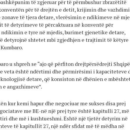
 bashkëpunim të zgjeruar për të përmbushur zbrazëtitë
konventën për të drejtën e detit, krijimin dhe vazhdim
e zonave të tjera detare, vlerësimin e ndikimeve në mje
t të detyrimeve të përcaktuara në konventë për
 ndikimin e tyre në mjedis, burimet gjenetike detare,
ë detyrojnë shtetet mbi zgjedhjen e trajtimit të këtyre
a Kumbaro.
ro u shpreh se “ajo që përfiton drejtpërsëdrejti Shqipë
 e veta është ndërtimi dhe përmirësimi i kapaciteteve 
teknologjisë detare, që konsiston në dhënien e mbështe
n e angazhimeve”.
zën kur kemi hapur dhe negociuar me sukses disa prej
gociatave me BE-në një prej tyre është kapitulli 27, më 
htiri dhe më i kushtueshmi. Është një tjetër detyrim në
teve të kapitullit 27, një ndër sfidat më të mëdha në