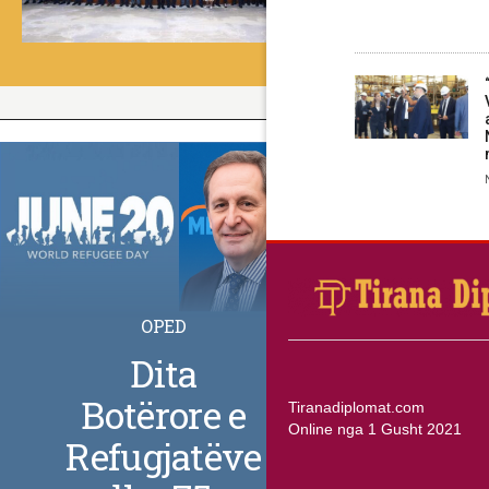
OPED
Dita
Botërore e
Tiranadiplomat.com
Online nga 1 Gusht 2021
Refugjatëve