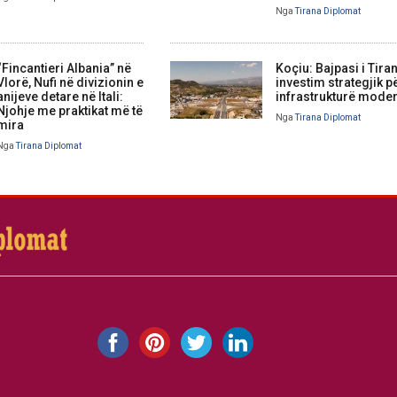
Nga
Tirana Diplomat
“Fincantieri Albania” në
Koçiu: Bajpasi i Tira
Vlorë, Nufi në divizionin e
investim strategjik p
anijeve detare në Itali:
infrastrukturë mode
Njohje me praktikat më të
Nga
Tirana Diplomat
mira
Nga
Tirana Diplomat