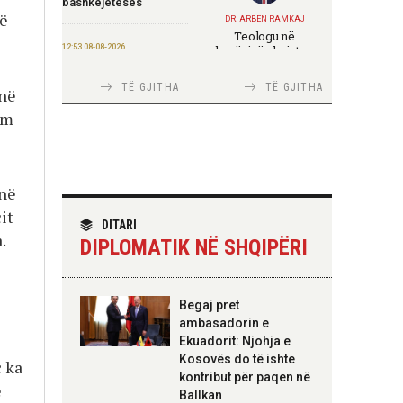
bashkëjetesës
që
DR. ARBEN RAMKAJ
Teologu në
12:53 08-08-2026
shoqërinë shqiptare:
ndërmjet formimit
IGJEO: Sot e nesër,
fetar dhe angazhimit
nivel rreziku i lartë për
TË GJITHA
TË GJITHA
onë
publik
zjarre në tetë qarqe
im
12:43 08-08-2026
Zhvillohet në
Taxhikistan seminari i
TIRANA DIPLOMAT
leximit mbi librin e Xi
inë
Italia Strategjike —
Jinpingut për
Ku është Shqipëria?
it
qeverisjen e Kinës
DITARI
.
DIPLOMATIK NË SHQIPËRI
11:56 08-08-2026
Për herë të parë,
Forcat e Armatosura
TIRANA DIPLOMAT
Begaj pret
me mjete taktike
“Shqipëria në BE,
ambasadorin e
“Made in Albania”
projekt më i madh se
Ekuadorit: Njohja e
amaneti i
Skënderbeut dhe
Kosovës do të ishte
ç ka
Ismail Qemalit”
09:24 08-08-2026
kontribut për paqen në
e
Ambasada amerikane:
Ballkan