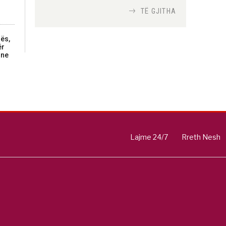
TË GJITHA
Si bisedojnë trupat
ushtarake izraelite me
nës,
ër
robotët?
rne
Nga
TiranaDiplomat.com
Si po e luftojnë
terrorizmin shërbimet
inteligjente izraelite
Nga
Or Shalom
Lajme 24/7
Rreth Nesh