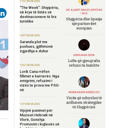
17:57 08-08-2026
“The Week”: Shqipëria,
DR. ALBERT RAKIPI, KRYETAR
në krye të listës së
I AIIS
destinacioneve të lira
Shqipëria dhe Spanja
turistike
një partneritet
europian
14:57 08-08-2026
Saranda plot me
pushues, gjithmonë
zgjedhja e duhur
MARJANA DODA
Lufta që gjeografia
refuzoi ta humbte
13:57 08-08-2026
Lorik Cana rrëfen
fillimet e karrierës: Nga
emigrimi, refuzimi i
vizës te prova me PSG-
në
AMBASADOR ARBEN CICI
Vizita që ndryshoi të
ardhmen strategjike
13:19 08-08-2026
të Shqipërisë
Vijojnë punimet për
Muzeun Hebraik në
Vlorë, Gonxhja:
Promovim i kujtesës së