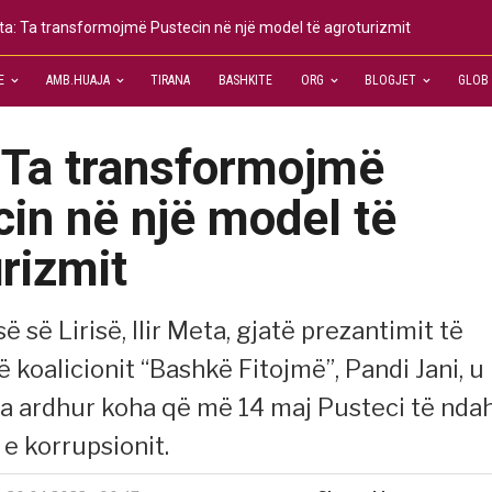
a: Ta transformojmë Pustecin në një model të agroturizmit
E
AMB.HUAJA
TIRANA
BASHKITE
ORG
BLOGJET
GLOB
 Ta transformojmë
in në një model të
rizmit
së së Lirisë, Ilir Meta, gjatë prezantimit të
ë koalicionit “Bashkë Fitojmë”, Pandi Jani, u
ka ardhur koha që më 14 maj Pusteci të nda
 e korrupsionit.