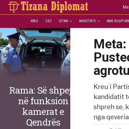
Met
KREU
24/7
DITARI
MINISTRITE
AMB.SHQIPTAR
Meta:
Pustec
agrotu
Kreu i Parti
Rama: Së shpejti
kandidatit t
në funksion
shpreh se, 
kamerat e
nga qeveria
Qendrës