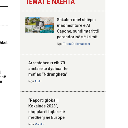
TEMAT E NXEHTA
Nga
Tirana Diplomat
Shkatërrohet shtëpia
Hoxha takim me
madhështore e Al
zyrtarë të lartë të
Capone, sundimtarit të
DASH: Angazhim i
perandorisë së krimit
përbashkët për
hkët
Nga
TiranaDiplomat.com
forcimin e partneritetit
strategjik
Nga
Tirana Diplomat
Arrestohen rreth 70
anëtarë të dyshuar të
i
mafias “Ndrangheta”
kenë
 e
Nga
ATSH
“Raporti global i
Kokainës 2023”,
shqiptarët lojtarë të
mëdhenj në Europë
Nga
Monitor