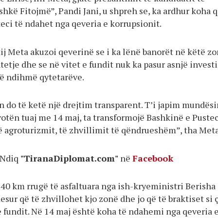
shkë Fitojmë”, Pandi Jani, u shpreh se, ka ardhur koha 
eci të ndahet nga qeveria e korrupsionit.
 tij Meta akuzoi qeverinë se i ka lënë banorët në këtë z
etje dhe se në vitet e fundit nuk ka pasur asnjë invest
 në ndihmë qytetarëve.
n do të ketë një drejtim transparent. T’i japim mundës
votën tuaj me 14 maj, ta transformojë Bashkinë e Pustec
ë agroturizmit, të zhvillimit të qëndrueshëm”, tha Meta
Ndiq
"TiranaDiplomat.com"
në
Facebook
 40 km rrugë të asfaltuara nga ish-kryeministri Berisha
esur që të zhvillohet kjo zonë dhe jo që të braktiset si 
e fundit. Në 14 maj është koha të ndahemi nga qeveria 