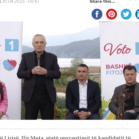
:
30.04.2023 - 00:47
Share this...
ë Lirisë, Ilir Meta, gjatë prezantimit të kandidatit të