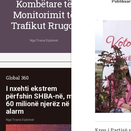
Kombëtare të
Publikuar
Monitorimit të
Trafikut Rrugor
Nga
Tirana Diplomat
Global 360
I nxehti ekstrem
përfshin SHBA-në, mbi
60 milionë njerëz në
alarm
Nga
Tirana Diplomat
Kreu i Partisë s