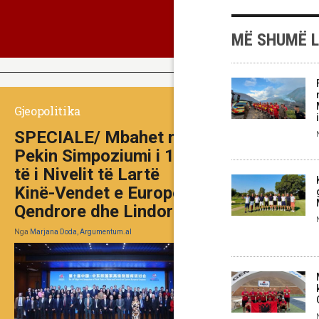
MË SHUMË 
Gjeopolitika
SPECIALE/ Mbahet në
Pekin Simpoziumi i 10-
të i Nivelit të Lartë
Kinë-Vendet e Europës
Qendrore dhe Lindore
Nga
Marjana Doda, Argumentum.al