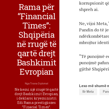
korrupsionit që
Rama për
shpreh ai.
“Financial
Times”:
Ne, vijoi Meta
Pandin do të j
Shqipëria
ndërkombëtare.
në rrugë të
mbrojtur identit
qartë drejt
“Të punojmë ed
Bashkimit
punojmë pafund 
Evropian
gjithë Shqipëri
Nga
Tirana Diplomat
Lexo më shumë 
Ne kemi një rrugë të qartë
Ilir Meta
Pand
drejt Bashkimit Evropian,
i deklaroi kryeministri
Edi Rama prestigjiozes
”Finacial Times”.