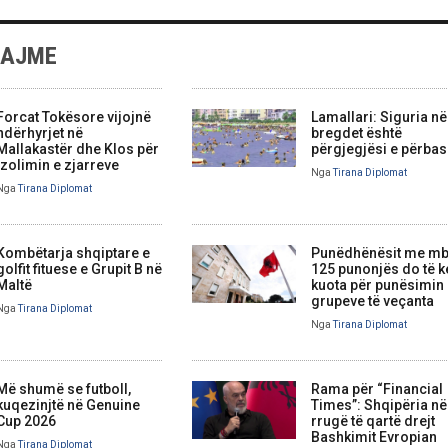
LAJME
Forcat Tokësore vijojnë
Lamallari: Siguria në
ndërhyrjet në
bregdet është
Mallakastër dhe Klos për
përgjegjësi e përbas
izolimin e zjarreve
Nga
Tirana Diplomat
Nga
Tirana Diplomat
Kombëtarja shqiptare e
Punëdhënësit me mb
golfit fituese e Grupit B në
125 punonjës do të 
Maltë
kuota për punësimin
grupeve të veçanta
Nga
Tirana Diplomat
Nga
Tirana Diplomat
Më shumë se futboll,
Rama për “Financial
kuqezinjtë në Genuine
Times”: Shqipëria në
Cup 2026
rrugë të qartë drejt
Bashkimit Evropian
Nga
Tirana Diplomat