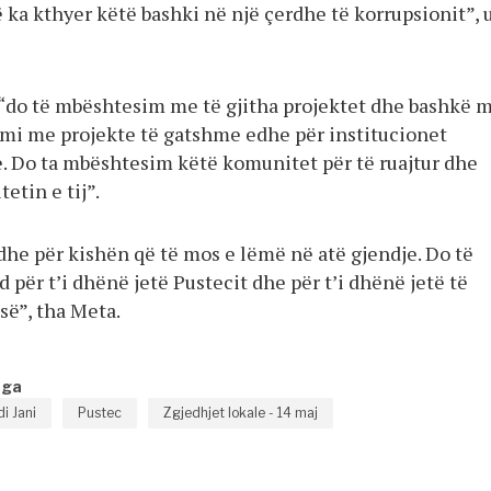
 ka kthyer këtë bashki në një çerdhe të korrupsionit”, 
, “do të mbështesim me të gjitha projektet dhe bashkë 
emi me projekte të gatshme edhe për institucionet
 Do ta mbështesim këtë komunitet për të ruajtur dhe
etin e tij”.
he për kishën që të mos e lëmë në atë gjendje. Do të
për t’i dhënë jetë Pustecit dhe për t’i dhënë jetë të
së”, tha Meta.
nga
i Jani
Pustec
Zgjedhjet lokale - 14 maj