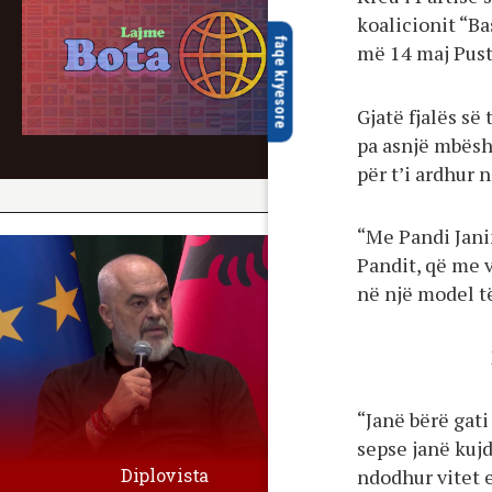
koalicionit “Ba
faqe kryesore
më 14 maj Pust
Gjatë fjalës së
pa asnjë mbësht
për t’i ardhur
“Me Pandi Jani
Pandit, që me 
në një model t
“Janë bërë gati
sepse janë kujd
Diplovista
ndodhur vitet 