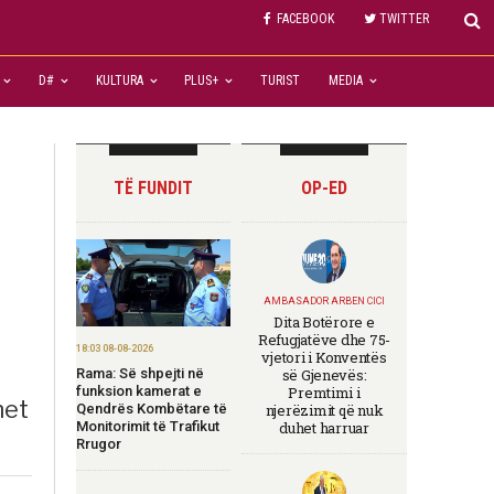
FACEBOOK
TWITTER
D#
KULTURA
PLUS+
TURIST
MEDIA
TË FUNDIT
OP-ED
AMBASADOR ARBEN CICI
Dita Botërore e
Refugjatëve dhe 75-
18:03 08-08-2026
vjetori i Konventës
Rama: Së shpejti në
së Gjenevës:
funksion kamerat e
Premtimi i
het
Qendrës Kombëtare të
njerëzimit që nuk
Monitorimit të Trafikut
duhet harruar
Rrugor