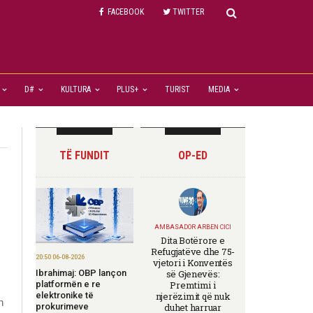
FACEBOOK
TWITTER
D#
KULTURA
PLUS+
TURIST
MEDIA
TË FUNDIT
OP-ED
AMBASADOR ARBEN CICI
Dita Botërore e
Refugjatëve dhe 75-
20:50 06-08-2026
vjetori i Konventës
Ibrahimaj: OBP lançon
së Gjenevës:
platformën e re
Premtimi i
m
elektronike të
njerëzimit që nuk
n
prokurimeve
duhet harruar