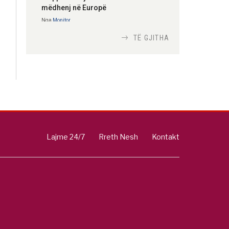
mëdhenj në Europë
Nga
Monitor
TË GJITHA
Si bisedojnë trupat
ushtarake izraelite me
robotët?
Nga
TiranaDiplomat.com
Si po e luftojnë
terrorizmin shërbimet
Lajme 24/7
Rreth Nesh
Kontakt
inteligjente izraelite
Nga
Or Shalom