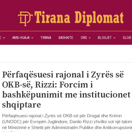
E
AMB.HUAJA
TIRANA
BASHKITE
ORG
BLOGJET
GLOB
Përfaqësuesi rajonal i Zyrës së
OKB-së, Rizzi: Forcim i
bashkëpunimit me institucionet
shqiptare
Përfaqësuesi rajonal i Zyrës së OKB-së për Drogat dhe Krimin
(UNODC) për Evropën Juglindore, Danilo Rizzi zhvilloi sot një taki
në Ministrinë e Shtetit për Administratën Publike dhe Antikorrupsioni