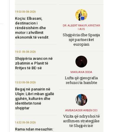
19:50 06-08-2026
Koçiu: Elbasani,
destinacion i
DR. ALBERT RAKIPI, KRYETAR
rëndësishëm dhe
I AIIS
motor i zhvillimit
Shqipëria dhe Spanja
ekonomik të vendit
një partneritet
europian
16:51 06-08-2026
Shqipëria avancon në
zbatimin e Planit të
Rritjes të BE-së
MARJANA DODA
Lufta që gjeografia
refuzoi ta humbte
15:53 06-08-2026
Begaj në panairin në
Ulqin: Libri mban gjallë
gjuhën, kulturën dhe
identitetin tonë
shqiptar
AMBASADOR ARBEN CICI
Vizita që ndryshoi të
ardhmen strategjike
14:32 06-08-2026
të Shqipërisë
Rama ndan mesazhin: