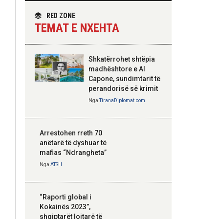
themelimit të Urdhrit
homologun kroat, në
të Skënderbeut
fokus bashkëpunimi
RED ZONE
dypalësh
TEMAT E NXEHTA
Nga
Tirana Diplomat
Shkatërrohet shtëpia
Hoxha takim me
madhështore e Al
zyrtarë të lartë të
Capone, sundimtarit të
DASH: Angazhim i
perandorisë së krimit
përbashkët për
Nga
TiranaDiplomat.com
forcimin e partneritetit
strategjik
Nga
Tirana Diplomat
Arrestohen rreth 70
anëtarë të dyshuar të
mafias “Ndrangheta”
Nga
ATSH
“Raporti global i
Kokainës 2023”,
shqiptarët lojtarë të