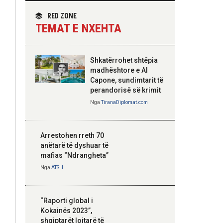
themelimit të Urdhrit
homologun kroat, në
të Skënderbeut
fokus bashkëpunimi
RED ZONE
dypalësh
TEMAT E NXEHTA
Nga
Tirana Diplomat
Shkatërrohet shtëpia
Hoxha takim me
madhështore e Al
zyrtarë të lartë të
Capone, sundimtarit të
DASH: Angazhim i
perandorisë së krimit
përbashkët për
Nga
TiranaDiplomat.com
forcimin e partneritetit
strategjik
Nga
Tirana Diplomat
Arrestohen rreth 70
anëtarë të dyshuar të
mafias “Ndrangheta”
Nga
ATSH
“Raporti global i
Kokainës 2023”,
shqiptarët lojtarë të