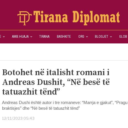
E
AMB.HUAJA
TIRANA
BASHKITE
ORG
BLOGJET
GLOB
Botohet në italisht romani i
Andreas Dushit, “Në besë të
tatuazhit tënd”
Andreas Dushi është autor i tre romaneve: “Marrja e gjakut”, “Pragu 
braktisjes” dhe “Në besë të tatuazhit tënd”
12/11/2023 05:43