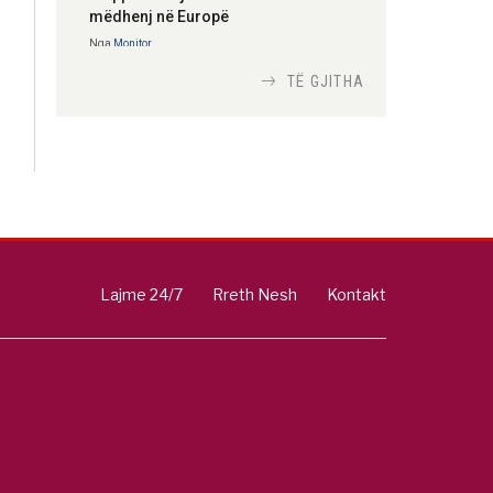
mëdhenj në Europë
Nga
Monitor
TË GJITHA
Si bisedojnë trupat
ushtarake izraelite me
robotët?
Nga
TiranaDiplomat.com
Si po e luftojnë
terrorizmin shërbimet
Lajme 24/7
Rreth Nesh
Kontakt
inteligjente izraelite
Nga
Or Shalom