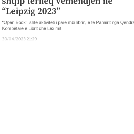
shqip tërheq vëmëndjen në
“Leipzig 2023”
“Open Book” ishte aktiviteti i parë mbi librin, e të Panairit nga Qendr
Kombëtare e Librit dhe Leximit
30/04/2023 21:29