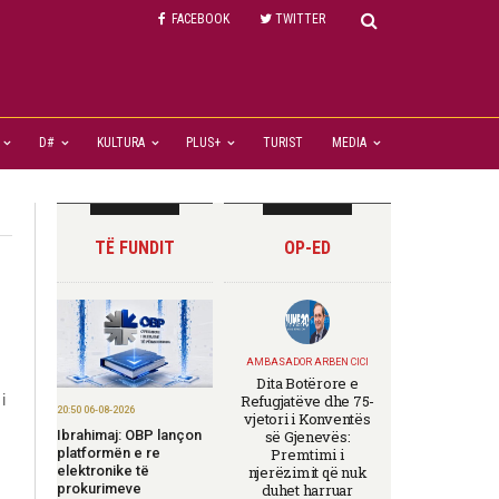
FACEBOOK
TWITTER
D#
KULTURA
PLUS+
TURIST
MEDIA
TË FUNDIT
OP-ED
AMBASADOR ARBEN CICI
Dita Botërore e
i
Refugjatëve dhe 75-
20:50 06-08-2026
vjetori i Konventës
Ibrahimaj: OBP lançon
së Gjenevës:
platformën e re
Premtimi i
elektronike të
njerëzimit që nuk
prokurimeve
duhet harruar