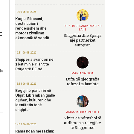
19:50 06-08-2026
Koçiu: Elbasani,
destinacion i
DR. ALBERT RAKIPI, KRYETAR
rëndësishëm dhe
:
I AIIS
motor i zhvillimit
Shqipëria dhe Spanja
ekonomik të vendit
një partneritet
europian
16:51 06-08-2026
Shqipëria avancon në
zbatimin e Planit të
Rritjes të BE-së
dy
MARJANA DODA
Lufta që gjeografia
refuzoi ta humbte
15:53 06-08-2026
Begaj në panairin në
Ulqin: Libri mban gjallë
gjuhën, kulturën dhe
identitetin tonë
shqiptar
AMBASADOR ARBEN CICI
Vizita që ndryshoi të
ardhmen strategjike
14:32 06-08-2026
të Shqipërisë
Rama ndan mesazhin: