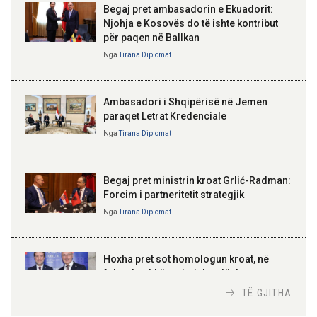
Begaj pret ambasadorin e Ekuadorit:
seminari i leximit mbi librin e Xi
Jinpingut për qeverisjen e Kinës
Njohja e Kosovës do të ishte kontribut
për paqen në Ballkan
ELISA SPIROPALI
Kriza e Parlamentit është
Nga
Tirana Diplomat
11:56 08-08-2026
kriza e Republikës
Për herë të parë, Forcat e
Parlamentare
Armatosura me mjete taktike
“Made in Albania”
Ambasadori i Shqipërisë në Jemen
paraqet Letrat Kredenciale
Nga
Tirana Diplomat
BAJRAM BEGAJ, PRESIDENTI I REPUBLIKËS
SË SHQIPËRISË
Gëzuar Ditën e Pavarësisë,
Kosovë!
Begaj pret ministrin kroat Grlić-Radman:
Forcim i partneritetit strategjik
Nga
Tirana Diplomat
AMER JUKA
100-vjetori i themelimit të
Hoxha pret sot homologun kroat, në
Urdhrit të Skënderbeut
fokus bashkëpunimi dypalësh
Nga
Tirana Diplomat
TË GJITHA