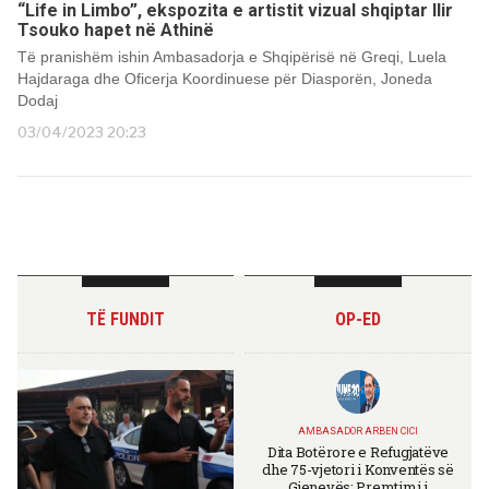
“Life in Limbo”, ekspozita e artistit vizual shqiptar Ilir
Tsouko hapet në Athinë
Të pranishëm ishin Ambasadorja e Shqipërisë në Greqi, Luela
Hajdaraga dhe Oficerja Koordinuese për Diasporën, Joneda
Dodaj
03/04/2023 20:23
TË FUNDIT
OP-ED
AMBASADOR ARBEN CICI
Dita Botërore e Refugjatëve
dhe 75-vjetori i Konventës së
Gjenevës: Premtimi i