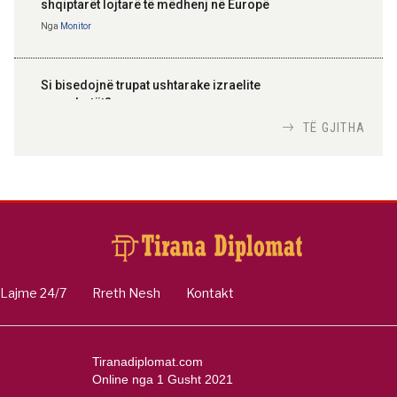
shqiptarët lojtarë të mëdhenj në Europë
Nga
Monitor
Si bisedojnë trupat ushtarake izraelite
me robotët?
Nga
TiranaDiplomat.com
TË GJITHA
Si po e luftojnë terrorizmin shërbimet
inteligjente izraelite
Nga
Or Shalom
Lajme 24/7
Rreth Nesh
Kontakt
Tiranadiplomat.com
Online nga 1 Gusht 2021