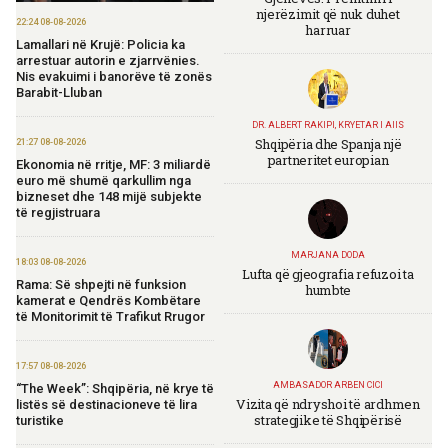
njerëzimit që nuk duhet
22:24 08-08-2026
harruar
Lamallari në Krujë: Policia ka
arrestuar autorin e zjarrvënies.
Nis evakuimi i banorëve të zonës
Barabit-Lluban
DR. ALBERT RAKIPI, KRYETAR I AIIS
Shqipëria dhe Spanja një
21:27 08-08-2026
partneritet europian
Ekonomia në rritje, MF: 3 miliardë
euro më shumë qarkullim nga
bizneset dhe 148 mijë subjekte
të regjistruara
MARJANA DODA
18:03 08-08-2026
Lufta që gjeografia refuzoi ta
Rama: Së shpejti në funksion
humbte
kamerat e Qendrës Kombëtare
të Monitorimit të Trafikut Rrugor
17:57 08-08-2026
AMBASADOR ARBEN CICI
“The Week”: Shqipëria, në krye të
Vizita që ndryshoi të ardhmen
listës së destinacioneve të lira
strategjike të Shqipërisë
turistike