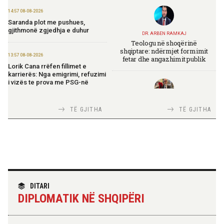
14:57 08-08-2026
Saranda plot me pushues,
gjithmonë zgjedhja e duhur
DR. ARBEN RAMKAJ
Teologu në shoqërinë
shqiptare: ndërmjet formimit
13:57 08-08-2026
fetar dhe angazhimit publik
Lorik Cana rrëfen fillimet e
karrierës: Nga emigrimi, refuzimi
i vizës te prova me PSG-në
TIRANA DIPLOMAT
13:19 08-08-2026
TË GJITHA
TË GJITHA
Italia Strategjike — Ku është
Vijojnë punimet për Muzeun
Shqipëria?
Hebraik në Vlorë, Gonxhja:
Promovim i kujtesës së
bashkëjetesës
12:53 08-08-2026
TIRANA DIPLOMAT
IGJEO: Sot e nesër, nivel rreziku i
“Shqipëria në BE, projekt më i
DITARI
lartë për zjarre në tetë qarqe
madh se amaneti i
DIPLOMATIK NË SHQIPËRI
Skënderbeut dhe Ismail
Qemalit”
12:43 08-08-2026
Zhvillohet në Taxhikistan