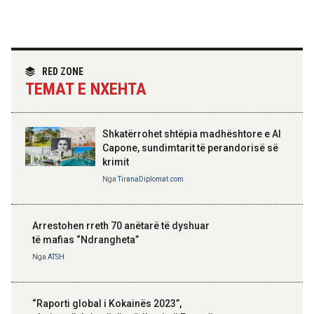
Hoxha takim me zyrtarë të lartë të DASH:
Angazhim i përbashkët për forcimin e
partneritetit strategjik
Nga
Tirana Diplomat
RED ZONE
TEMAT E NXEHTA
Shkatërrohet shtëpia madhështore e Al
Capone, sundimtarit të perandorisë së
krimit
Nga
TiranaDiplomat.com
Arrestohen rreth 70 anëtarë të dyshuar
të mafias “Ndrangheta”
Nga
ATSH
“Raporti global i Kokainës 2023”,