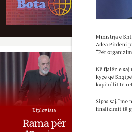
Ministrja e Sh
Adea Pirdeni p
“Për organizim
Në fjalën e saj
kyçe që Shqipër
kapitullit të r
Sipas saj, “me 
finalizimit të g
Diplovista
Rama për