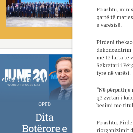
Po ashtu, minis
qartë të matjes
e varësisë.
Pirdeni theksoi
dekoncentrim t
më të larta të 
Sekretari i Për
tyre në varësi.
“Në përputhje 
që zyrtari i ka
OPED
besimi me titul
Dita
Po ashtu, Pirde
Botërore e
riorganizimit d