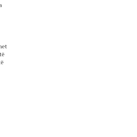
a
het
të
të