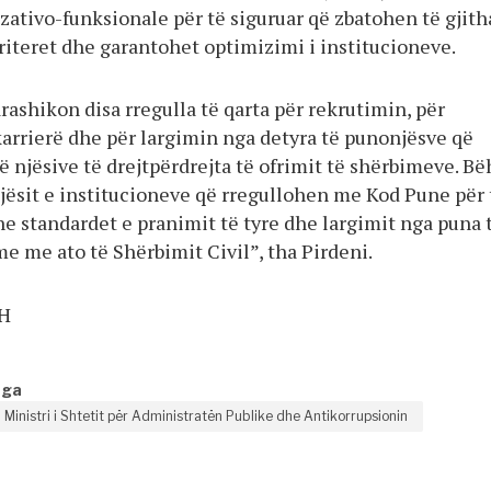
zativo-funksionale për të siguruar që zbatohen të gjith
riteret dhe garantohet optimizimi i institucioneve.
arashikon disa rregulla të qarta për rekrutimin, për
karrierë dhe për largimin nga detyra të punonjësve që
 njësive të drejtpërdrejta të ofrimit të shërbimeve. Bë
njësit e institucioneve që rregullohen me Kod Pune për 
he standardet e pranimit të tyre dhe largimit nga puna 
e me ato të Shërbimit Civil”, tha Pirdeni.
SH
nga
Ministri i Shtetit për Administratën Publike dhe Antikorrupsionin