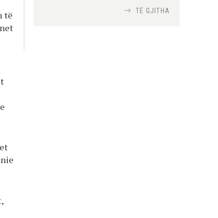
TË GJITHA
m të
onet
Si bisedojnë trupat
ushtarake izraelite me
robotët?
Nga
TiranaDiplomat.com
t
Si po e luftojnë
terrorizmin shërbimet
 e
inteligjente izraelite
Nga
Or Shalom
et
ënie
,