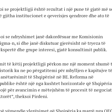
i se projektligji është rezultat i një pune të gjatë më s
 gjitha institucionet e qeverisjes qendrore dhe ato të
soi se ndryshimet janë dakordësuar me Komisionin
gma-n, si dhe janë diskutuar gjerësisht në tryeza të
kspertë dhe grupe interesi, gjatë konsultimit publik.
mit të këtij projektligji përkon me një moment shumë 
storik ku ne po përgatitemi për mbylljen e kapitujve t
 anëtarësimit të Shqipërisë në BE. Reforma në
publike është një nga kushtet horizontale që Shqipëria
sojë për avancimin e mëtejshëm të procesit të negocia
ktorët”, theksoi Pirdeni.
i në vëmendje vlerësimet që Shqipëria ka marrë nga OE