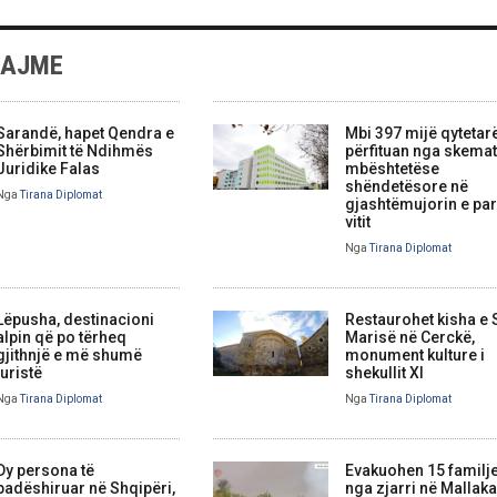
LAJME
Sarandë, hapet Qendra e
Mbi 397 mijë qytetar
Shërbimit të Ndihmës
përfituan nga skemat
Juridike Falas
mbështetëse
shëndetësore në
Nga
Tirana Diplomat
gjashtëmujorin e par
vitit
Nga
Tirana Diplomat
Lëpusha, destinacioni
Restaurohet kisha e
alpin që po tërheq
Marisë në Cerckë,
gjithnjë e më shumë
monument kulture i
turistë
shekullit XI
Nga
Tirana Diplomat
Nga
Tirana Diplomat
Dy persona të
Evakuohen 15 familj
padëshiruar në Shqipëri,
nga zjarri në Mallaka