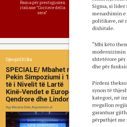
Rama për prestigjiozen
Sigma, si lider
italiane ”Corriere della
menaxhimin e f
sera”.
politikave, në
dixhitale.
“Mbi këto theme
modernizimin e
shtetërore për 
Gjeopolitika
dhe për funksio
SPECIALE/ Mbahet në
Pekin Simpoziumi i 10-
Pirdeni theksoi 
të i Nivelit të Lartë
synon të thjesh
Kinë-Vendet e Europës
kategori, në in
Qendrore dhe Lindore
rregullon regji
Nga
Marjana Doda, Argumentum.al
garantuar gjit
përputhjet me 