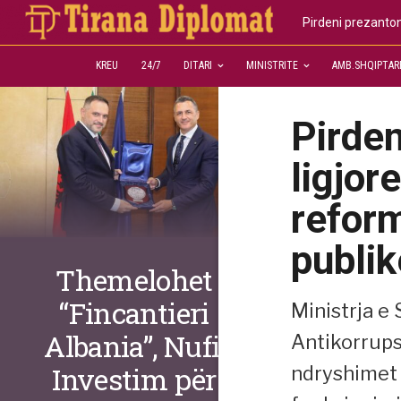
Pirdeni prezanton
KREU
24/7
DITARI
MINISTRITE
AMB.SHQIPTAR
Pirde
ligjor
refor
publik
Themelohet
“Fincantieri
Ministrja e
Albania”, Nufi:
Antikorrups
Investim për
ndryshimet 