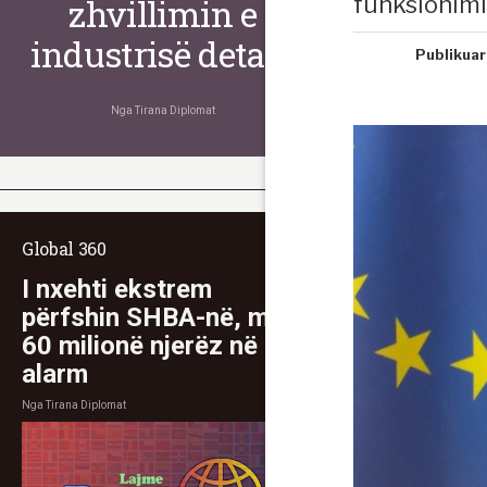
funksionimi
zhvillimin e
industrisë detare
Publikuar
Nga
Tirana Diplomat
Global 360
I nxehti ekstrem
përfshin SHBA-në, mbi
60 milionë njerëz në
alarm
Nga
Tirana Diplomat