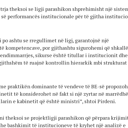
trja theksoi se ligji parashikon shprehimisht një siste
 së performancës institucionale për të gjitha instituci
 po ashtu se rregullimet në ligj, garantojnë një
ë kompetencave, por gjithashtu sigurohemi që shkallë
vendimmarrjes, sikurse është titullar i institucionit dhe
gjithshëm të ruajnë kontrollin hierarkik mbi strukturat
me praktikën dominante të vendeve të BE-së propozoh
binetit të konsiderohet në fakt si një zyrtar në marrëdh
larin e kabinetit që është ministri”, shtoi Pirdeni.
ni theksoi se projektligji parashikon që përpara krijimit
he bashkimit të institucioneve të kryhet një analizë e