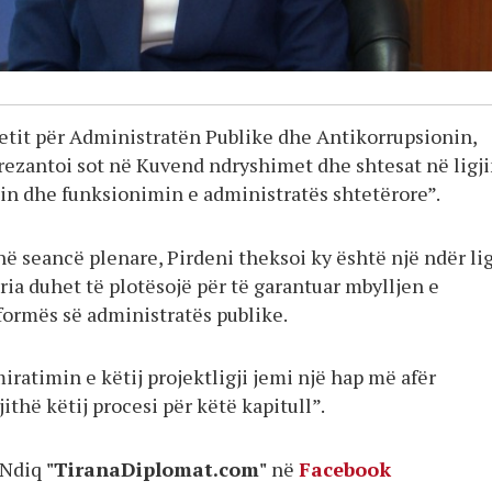
tetit për Administratën Publike dhe Antikorrupsionin,
rezantoi sot në Kuvend ndryshimet dhe shtesat në ligj
in dhe funksionimin e administratës shtetërore”.
 në seancë plenare, Pirdeni theksoi ky është një ndër li
ia duhet të plotësojë për të garantuar mbylljen e
eformës së administratës publike.
miratimin e këtij projektligji jemi një hap më afër
jithë këtij procesi për këtë kapitull”.
Ndiq
"TiranaDiplomat.com"
në
Facebook