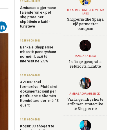
17:24 05-08-2026
Ambasada gjermane
DR. ALBERT RAKIPI, KRYETAR
falënderon ekipet
I AIIS
shqiptare për
Shqipëria dhe Spanja
shpëtimin e katër
një partneritet
turistëve
europian
16:55 05-08-2026
Banka e Shqipërisë
mban të pandryshuar
normën bazë të
MARJANA DODA
interesit në 2,5%
Lufta që gjeografia
refuzoi ta humbte
16:31 05-08-2026
AZHBR apel
fermerëve: Plotësimi i
dokumentacionit për
AMBASADOR ARBEN CICI
përfituesit e Skemës
Vizita që ndryshoi të
Kombëtare deri më 13
ardhmen strategjike
gusht
të Shqipërisë
14:31 05-08-2026
Koçiu: 33 shoqëri të