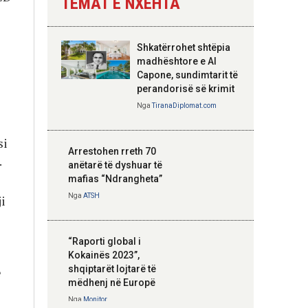
TEMAT E NXEHTA
Nga
Tirana Diplomat
Shkatërrohet shtëpia
Hoxha takim me
madhështore e Al
zyrtarë të lartë të
Capone, sundimtarit të
DASH: Angazhim i
perandorisë së krimit
përbashkët për
Nga
TiranaDiplomat.com
forcimin e partneritetit
strategjik
si
Nga
Tirana Diplomat
Arrestohen rreth 70
.
anëtarë të dyshuar të
mafias “Ndrangheta”
Nga
ATSH
ji
“Raporti global i
Kokainës 2023”,
shqiptarët lojtarë të
ë
mëdhenj në Europë
Nga
Monitor