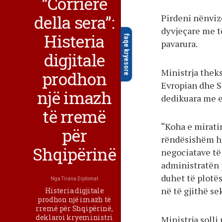
”Corriere
della sera”:
Pirdeni nënvizo
dyvjeçare me të
Histeria
faqe kryesore
pavarura.
digjitale
Ministrja thek
prodhon
Evropian dhe Si
një imazh
dedikuara me e
të rremë
“Koha e mirati
për
rëndësishëm hi
Shqipërinë
negociatave të
administratën 
duhet të plotë
Nga
Tirana Diplomat
në të gjithë se
Histeria digjitale
prodhon një imazh të
rremë për Shqipërinë,
deklaroi kryeministri
Ministrja soll