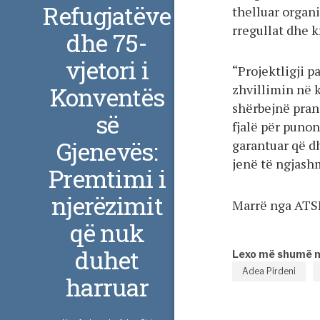
Refugjatëve
thelluar organi
rregullat dhe k
dhe 75-
vjetori i
“Projektligji p
Konventës
zhvillimin në 
shërbejnë pranë
së
fjalë për puno
Gjenevës:
garantuar që d
jenë të ngjashm
Premtimi i
njerëzimit
Marrë nga AT
që nuk
duhet
Lexo më shumë 
Adea Pirdeni
harruar