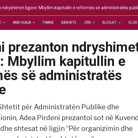
 ndryshimet ligjore: Mbyllim kapitullin e reformës së administratës publ
E
AMB.HUAJA
TIRANA
BASHKITE
ORG
BLOGJET
GLOB
ni prezanton ndryshime
e: Mbyllim kapitullin e
mës së administratës
e
 Shtetit për Administratën Publike dhe
ionin, Adea Pirdeni prezantoi sot në Kuven
dhe shtesat në ligjin “Për organizimin dhe