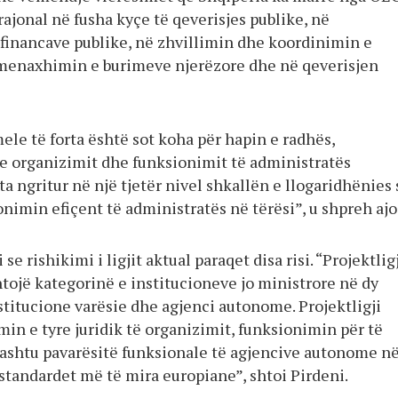
 rajonal në fusha kyçe të qeverisjes publike, në
inancave publike, në zhvillimin dhe koordinimin e
 menaxhimin e burimeve njerëzore dhe në qeverisjen
le të forta është sot koha për hapin e radhës,
 organizimit dhe funksionimit të administratës
ta ngritur në një tjetër nivel shkallën e llogaridhënies 
nimin efiçent të administratës në tërësi”, u shpreh ajo
se rishikimi i ligjit aktual paraqet disa risi. “Projektlig
tojë kategorinë e institucioneve jo ministrore në dy
stitucione varësie dhe agjenci autonome. Projektligji
min e tyre juridik të organizimit, funksionimin për të
hashtu pavarësitë funksionale të agjencive autonome n
standardet më të mira europiane”, shtoi Pirdeni.