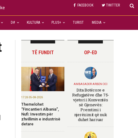
FACEBOOK
TWITTER
ike
D#
KULTURA
PLUS+
TURIST
MEDIA
t
TË FUNDIT
OP-ED
AMBASADOR ARBEN CICI
Dita Botërore e
Refugjatëve dhe 75-
17:26 05-08-2026
vjetori i Konventës
Themelohet
së Gjenevës:
“Fincantieri Albania”,
Premtimi i
Nufi: Investim për
njerëzimit që nuk
d
zhvillimin e industrisë
duhet harruar
detare