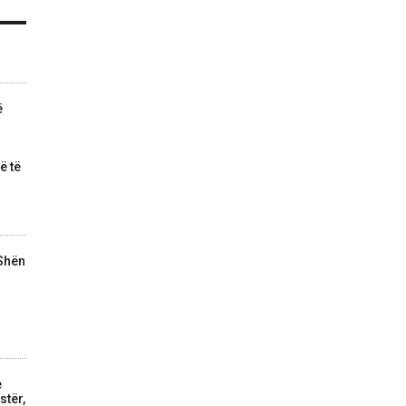
ë
ë të
 Shën
e
stër,