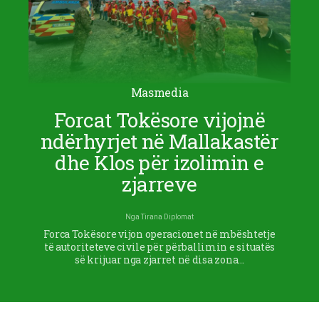
Masmedia
Forcat Tokësore vijojnë
ndërhyrjet në Mallakastër
dhe Klos për izolimin e
zjarreve
Nga
Tirana Diplomat
Forca Tokësore vijon operacionet në mbështetje
të autoriteteve civile për përballimin e situatës
së krijuar nga zjarret në disa zona…