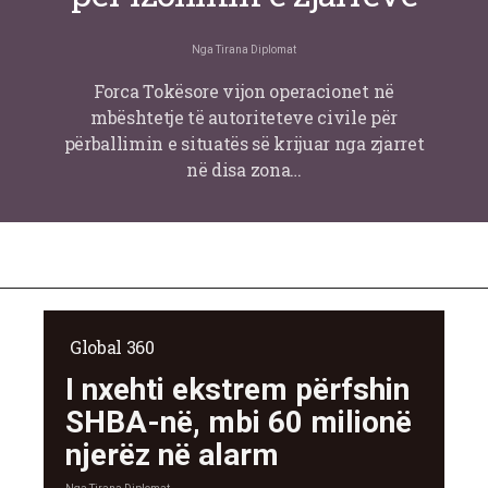
Nga
Tirana Diplomat
Forca Tokësore vijon operacionet në
mbështetje të autoriteteve civile për
përballimin e situatës së krijuar nga zjarret
në disa zona…
Global 360
I nxehti ekstrem përfshin
SHBA-në, mbi 60 milionë
njerëz në alarm