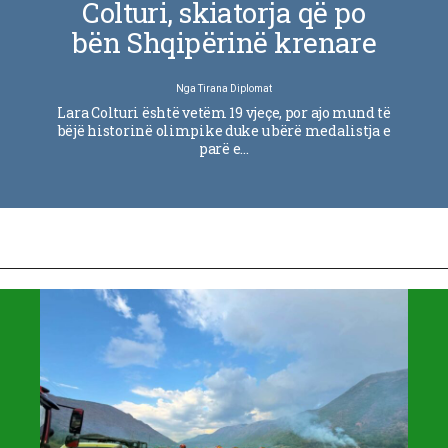
Colturi, skiatorja që po
bën Shqipërinë krenare
Nga
Tirana Diplomat
Lara Colturi është vetëm 19 vjeçe, por ajo mund të
bëjë historinë olimpike duke u bërë medalistja e
parë e…