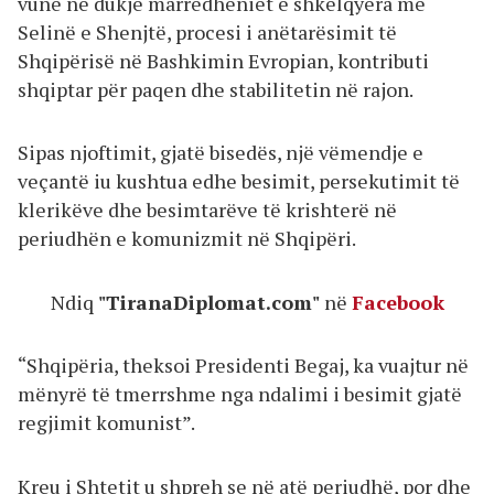
vunë në dukje marrëdhëniet e shkëlqyera me
Selinë e Shenjtë, procesi i anëtarësimit të
Shqipërisë në Bashkimin Evropian, kontributi
shqiptar për paqen dhe stabilitetin në rajon.
Sipas njoftimit, gjatë bisedës, një vëmendje e
veçantë iu kushtua edhe besimit, persekutimit të
klerikëve dhe besimtarëve të krishterë në
periudhën e komunizmit në Shqipëri.
Ndiq
"TiranaDiplomat.com"
në
Facebook
“Shqipëria, theksoi Presidenti Begaj, ka vuajtur në
mënyrë të tmerrshme nga ndalimi i besimit gjatë
regjimit komunist”.
Kreu i Shtetit u shpreh se në atë periudhë, por dhe