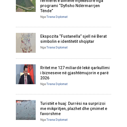
fermerët e bimëve mjekësore nga
programi “Dyfisho Ndërmarrjen
Tënde”
Nga
Tirana Diplomat
Ekspozita “Fustanella” sjell në Berat
simbolin e identitetit shqiptar
Nga
Tirana Diplomat
Rritet me 127 miliardë lekë qarkullimi
i bizneseve në gjashtëmujorin e parë
2026
Nga
Tirana Diplomat
Turistët e huaj: Durrësi na surprizoi
me mikpritjen, plazhet dhe çmimet e
favorshme
Nga
Tirana Diplomat