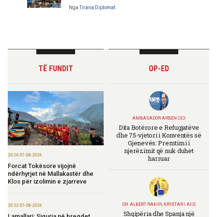
Nga
Tirana Diplomat
TË FUNDIT
OP-ED
AMBASADOR ARBEN CICI
Dita Botërore e Refugjatëve
dhe 75-vjetori i Konventës së
Gjenevës: Premtimi i
njerëzimit që nuk duhet
20:26 07-08-2026
harruar
Forcat Tokësore vijojnë
ndërhyrjet në Mallakastër dhe
Klos për izolimin e zjarreve
DR. ALBERT RAKIPI, KRYETAR I AIIS
20:22 07-08-2026
Shqipëria dhe Spanja një
Lamallari: Siguria në bregdet