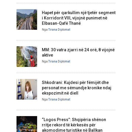
Hapet për qarkullim një tjetër segment
i Korridorit VIII, vijojnë punimet në
Elbasan-Qafë Thanë
Nga
Tirana Diplomat
MM: 30 vatra zjarri në 24 orë, 8 vijojnë
aktive
Nga
Tirana Diplomat
Shkodrani: Kujdesi për fëmijët dhe
personat me sëmundje kronike ndaj
ekspozimit në diell
Nga
Tirana Diplomat
“Logos Press”: Shqipëria shënon
rritje rekord të kërkesës për
akomodime turistike në Ballkan