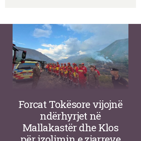
Si po e luftojnë terrorizmin shërbimet
inteligjente izraelite
Nga
Or Shalom
Forcat Tokësore vijojnë
ndërhyrjet në
Mallakastër dhe Klos
për izolimin e zjarreve