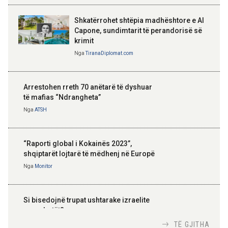
Shkatërrohet shtëpia madhështore e Al
Capone, sundimtarit të perandorisë së
krimit
Nga
TiranaDiplomat.com
Arrestohen rreth 70 anëtarë të dyshuar
të mafias “Ndrangheta”
Nga
ATSH
“Raporti global i Kokainës 2023”,
shqiptarët lojtarë të mëdhenj në Europë
Nga
Monitor
Si bisedojnë trupat ushtarake izraelite
me robotët?
Nga
TiranaDiplomat.com
TË GJITHA