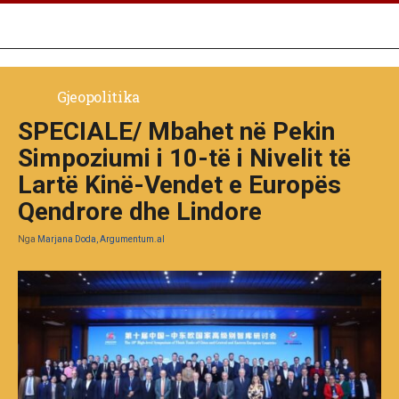
Gjeopolitika
SPECIALE/ Mbahet në Pekin
Simpoziumi i 10-të i Nivelit të
Lartë Kinë-Vendet e Europës
Qendrore dhe Lindore
Nga
Marjana Doda, Argumentum.al