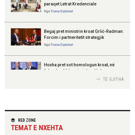
paraqet Letrat Kredenciale
Nga
Tirana Diplomat
BAJRAM BEGAJ, PRESIDENTI I REPUBLIKËS
SË SHQIPËRISË
Gëzuar Ditën e Pavarësisë,
Kosovë!
Begaj pret ministrin kroat Grlić-Radman:
Forcim i partneritetit strategjik
Nga
Tirana Diplomat
AMER JUKA
100-vjetori i themelimit të
Hoxha pret sot homologun kroat, në
Urdhrit të Skënderbeut
fokus bashkëpunimi dypalësh
Nga
Tirana Diplomat
TË GJITHA
Hoxha takim me zyrtarë të lartë të DASH:
Angazhim i përbashkët për forcimin e
partneritetit strategjik
Nga
Tirana Diplomat
RED ZONE
TEMAT E NXEHTA