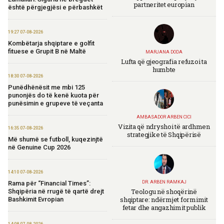
partneritet europian
është përgjegjësi e përbashkët
19:27 07-08-2026
Kombëtarja shqiptare e golfit
fituese e Grupit B në Maltë
MARJANA DODA
Lufta që gjeografia refuzoi ta
humbte
18:30 07-08-2026
Punëdhënësit me mbi 125
punonjës do të kenë kuota për
punësimin e grupeve të veçanta
AMBASADOR ARBEN CICI
Vizita që ndryshoi të ardhmen
16:35 07-08-2026
strategjike të Shqipërisë
Më shumë se futboll, kuqezinjtë
në Genuine Cup 2026
14:10 07-08-2026
Rama për “Financial Times”:
DR. ARBEN RAMKAJ
Teologu në shoqërinë
Shqipëria në rrugë të qartë drejt
shqiptare: ndërmjet formimit
Bashkimit Evropian
fetar dhe angazhimit publik
14:08 07-08-2026