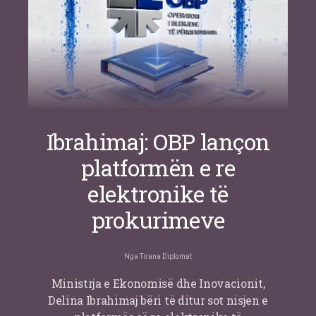
Ibrahimaj: OBP lançon
platformën e re
elektronike të
prokurimeve
Nga
Tirana Diplomat
Ministrja e Ekonomisë dhe Inovacionit,
Delina Ibrahimaj bëri të ditur sot nisjen e