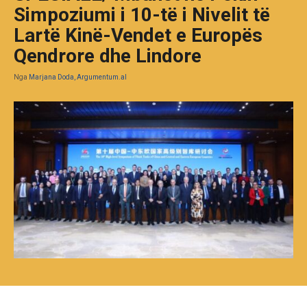
Simpoziumi i 10-të i Nivelit të
Lartë Kinë-Vendet e Europës
Qendrore dhe Lindore
Nga
Marjana Doda, Argumentum.al