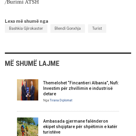
/Burimi ATSH
Lexo më shumë nga
Bashkia Gjirokaster
Blendi Gonxhja
Turist
MË SHUMË LAJME
Themelohet “Fincantieri Albania”, Nufi:
Investim për zhvillimin e industrisë
detare
Nga
Tirana Diplomat
Ambasada gjermane falënderon
ekipet shqiptare për shpëtimin e katër
turistëve