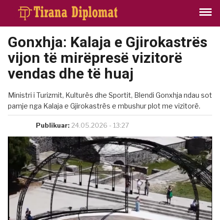
Gonxhja: Kalaja e Gjirokastrës
vijon të mirëpresë vizitorë
vendas dhe të huaj
Ministri i Turizmit, Kulturës dhe Sportit, Blendi Gonxhja ndau sot
pamje nga Kalaja e Gjirokastrës e mbushur plot me vizitorë.
Publikuar:
24.05.2026 - 13:27