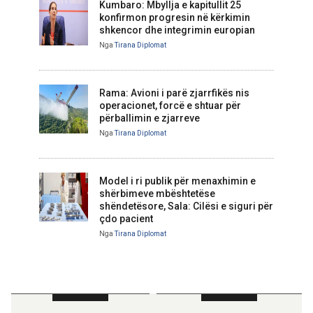
Kumbaro: Mbyllja e kapitullit 25
konfirmon progresin në kërkimin
shkencor dhe integrimin europian
Nga
Tirana Diplomat
Rama: Avioni i parë zjarrfikës nis
operacionet, forcë e shtuar për
përballimin e zjarreve
Nga
Tirana Diplomat
Model i ri publik për menaxhimin e
shërbimeve mbështetëse
shëndetësore, Sala: Cilësi e siguri për
çdo pacient
Nga
Tirana Diplomat