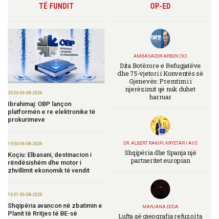
TË FUNDIT
OP-ED
AMBASADOR ARBEN CICI
Dita Botërore e Refugjatëve
dhe 75-vjetori i Konventës së
Gjenevës: Premtimi i
njerëzimit që nuk duhet
20:50 06-08-2026
harruar
Ibrahimaj: OBP lançon
platformën e re elektronike të
prokurimeve
DR. ALBERT RAKIPI, KRYETAR I AIIS
19:50 06-08-2026
Shqipëria dhe Spanja një
Koçiu: Elbasani, destinacion i
partneritet europian
rëndësishëm dhe motor i
zhvillimit ekonomik të vendit
16:51 06-08-2026
Shqipëria avancon në zbatimin e
MARJANA DODA
Planit të Rritjes të BE-së
Lufta që gjeografia refuzoi ta