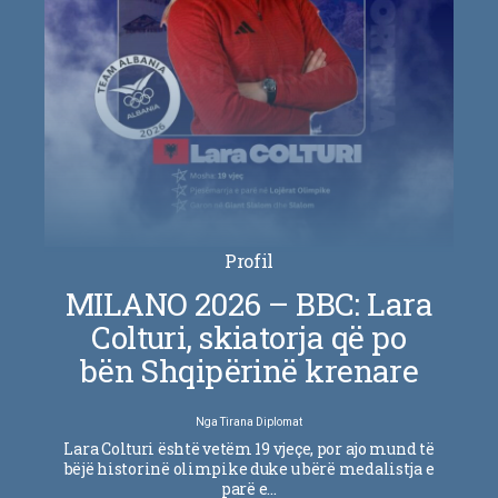
Profil
MILANO 2026 – BBC: Lara
Colturi, skiatorja që po
bën Shqipërinë krenare
Nga
Tirana Diplomat
Lara Colturi është vetëm 19 vjeçe, por ajo mund të
bëjë historinë olimpike duke u bërë medalistja e
parë e…