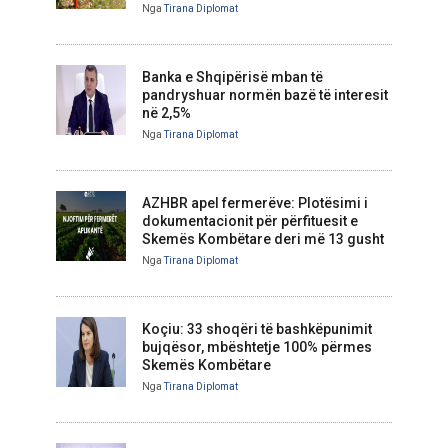
Nga
Tirana Diplomat
Banka e Shqipërisë mban të
pandryshuar normën bazë të interesit
në 2,5%
Nga
Tirana Diplomat
AZHBR apel fermerëve: Plotësimi i
dokumentacionit për përfituesit e
Skemës Kombëtare deri më 13 gusht
Nga
Tirana Diplomat
Koçiu: 33 shoqëri të bashkëpunimit
bujqësor, mbështetje 100% përmes
Skemës Kombëtare
Nga
Tirana Diplomat