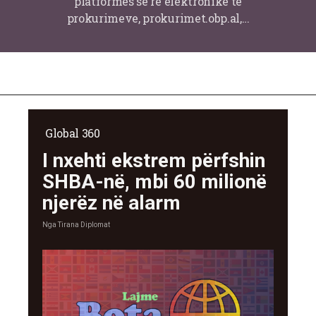
platformës së re elektronike të
prokurimeve, prokurimet.obp.al,…
Global 360
I nxehti ekstrem përfshin
SHBA-në, mbi 60 milionë
njerëz në alarm
Nga
Tirana Diplomat