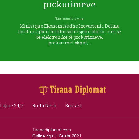
prokurimeve
Nga
Tirana Diplomat
Ministrja e Ekonomisë dhe Inovacionit, Delina
Ibrahimaj bëri të ditur sot nisjen e platformës së
re elektronike të prokurimeve,
prokurimet.obp.al,…
Lajme 24/7
Rreth Nesh
Kontakt
Tiranadiplomat.com
Online nga 1 Gusht 2021