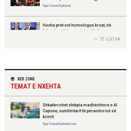
Nga
Tirana Diplomat
AMER JUKA
100-vjetori i themelimit të
Hoxha pret sot homologun kroat, në
Urdhrit të Skënderbeut
fokus bashkëpunimi dypalësh
Nga
Tirana Diplomat
TË GJITHA
Hoxha takim me zyrtarë të lartë të DASH:
Angazhim i përbashkët për forcimin e
partneritetit strategjik
Nga
Tirana Diplomat
RED ZONE
TEMAT E NXEHTA
Shkatërrohet shtëpia madhështore e Al
Capone, sundimtarit të perandorisë së
krimit
Nga
TiranaDiplomat.com