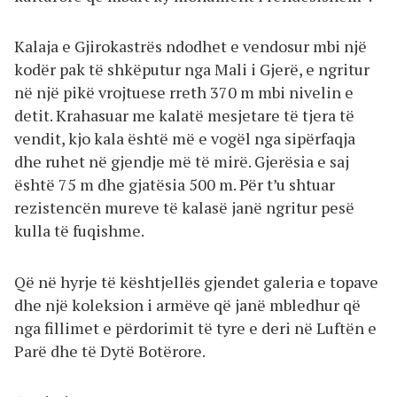
Kalaja e Gjirokastrës ndodhet e vendosur mbi një
kodër pak të shkëputur nga Mali i Gjerë, e ngritur
në një pikë vrojtuese rreth 370 m mbi nivelin e
detit. Krahasuar me kalatë mesjetare të tjera të
vendit, kjo kala është më e vogël nga sipërfaqja
dhe ruhet në gjendje më të mirë. Gjerësia e saj
është 75 m dhe gjatësia 500 m. Për t’u shtuar
rezistencën mureve të kalasë janë ngritur pesë
kulla të fuqishme.
Që në hyrje të kështjellës gjendet galeria e topave
dhe një koleksion i armëve që janë mbledhur që
nga fillimet e përdorimit të tyre e deri në Luftën e
Parë dhe të Dytë Botërore.