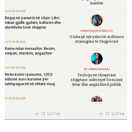
humbte
15:53 06-08-2026
Begaj në panairin në Ulqin: Libri
mban gjallë gjuhën, kulturën dhe
identitetin tonë shqiptar
AMBASADOR ARBEN CICI
Vizita që ndryshoi të ardhmen
strategjike të Shqipërisë
14:32 06-08-2026
Rama ndan mesazhin: Besim,
empati, shërbim, angazhim
12:12 06-08-2026
DR. ARBEN RAMKAJ
Teologu në shoqërinë
Rivlerësimi i pasurive, 120,5
shqiptare: ndërmjet formimit
milionë euro kursime për
fetar dhe angazhimit publik
tatimpaguesit në shtatë muaj
12:09 06-08-2026
Ministria e Financave nis
përgatitjet për Eurobondin e ri
TIRANA DIPLOMAT
TË GJITHA
TË GJITHA
Italia Strategjike — Ku është
Shqipëria?
09:55 06-08-2026
“Washington Post”: Udhëtimi në