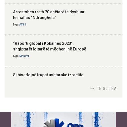
Arrestohen rreth 70 anëtarë të dyshuar
të mafias “Ndrangheta”
Nga
ATSH
“Raporti global i Kokainës 2023”,
shqiptarët lojtarë të mëdhenj në Europë
Nga
Monitor
Si bisedojnë trupat ushtarake izraelite
me robotët?
Nga
TiranaDiplomat.com
TË GJITHA
Si po e luftojnë terrorizmin shërbimet
inteligjente izraelite
Nga
Or Shalom