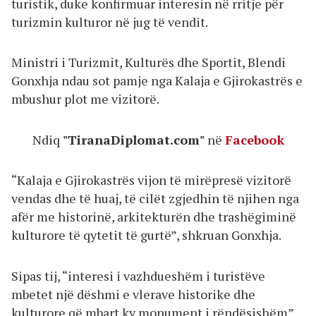
turistik, duke konfirmuar interesin në rritje për
turizmin kulturor në jug të vendit.
Ministri i Turizmit, Kulturës dhe Sportit, Blendi
Gonxhja ndau sot pamje nga Kalaja e Gjirokastrës e
mbushur plot me vizitorë.
Ndiq
"TiranaDiplomat.com"
në
Facebook
“Kalaja e Gjirokastrës vijon të mirëpresë vizitorë
vendas dhe të huaj, të cilët zgjedhin të njihen nga
afër me historinë, arkitekturën dhe trashëgiminë
kulturore të qytetit të gurtë”, shkruan Gonxhja.
Sipas tij, “interesi i vazhdueshëm i turistëve
mbetet një dëshmi e vlerave historike dhe
kulturore që mbart ky monument i rëndësishëm”.