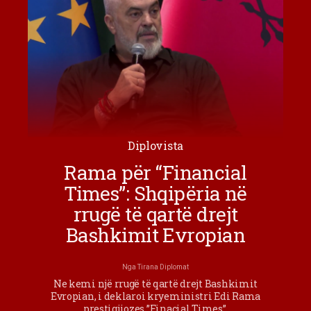
Diplovista
Rama për “Financial
Times”: Shqipëria në
rrugë të qartë drejt
Bashkimit Evropian
Nga
Tirana Diplomat
Ne kemi një rrugë të qartë drejt Bashkimit
Evropian, i deklaroi kryeministri Edi Rama
prestigjiozes ”Finacial Times”.