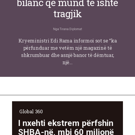
bilanc që mund të ishte
tragjik
Nga
Tirana Diplomat
Kryeministri Edi Rama informoi sot se “ka
përfunduar me vetëm një magazinë të
shkrumbuar dhe asnjë banor të dëmtuar,
një…
Global 360
I nxehti ekstrem përfshin
SHBA-në, mbi 60 milionë