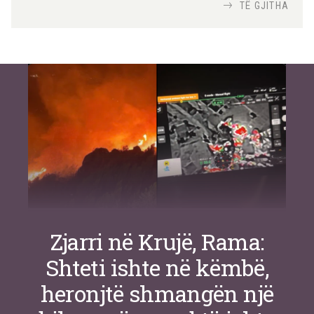
Nga
TiranaDiplomat.com
TË GJITHA
Si po e luftojnë terrorizmin shërbimet
inteligjente izraelite
Nga
Or Shalom
Zjarri në Krujë, Rama:
Shteti ishte në këmbë,
heronjtë shmangën një