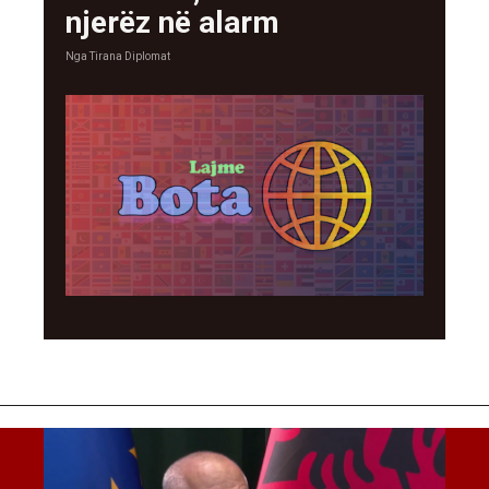
njerëz në alarm
Nga
Tirana Diplomat