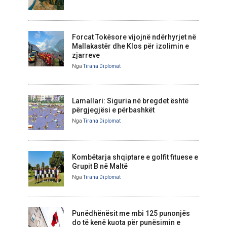
Forcat Tokësore vijojnë ndërhyrjet në
Mallakastër dhe Klos për izolimin e
zjarreve
Nga
Tirana Diplomat
Lamallari: Siguria në bregdet është
përgjegjësi e përbashkët
Nga
Tirana Diplomat
Kombëtarja shqiptare e golfit fituese e
Grupit B në Maltë
Nga
Tirana Diplomat
Punëdhënësit me mbi 125 punonjës
do të kenë kuota për punësimin e