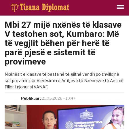
Mbi 27 mijë nxënës të klasave
V testohen sot, Kumbaro: Më
të vegjlit bëhen për herë të
parë pjesë e sistemit të
provimeve
Nxënësit e klasave të pesta në të gjithë vendin po zhvillojnë
sot provimin për Vlerësimin e Arritjeve të Nxënësve të Arsimit
Fillor, i njohur si VANAF.
Publikuar:
21.05.2026 - 10:47