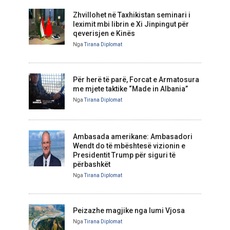
Zhvillohet në Taxhikistan seminari i
leximit mbi librin e Xi Jinpingut për
qeverisjen e Kinës
Nga
Tirana Diplomat
Për herë të parë, Forcat e Armatosura
me mjete taktike “Made in Albania”
Nga
Tirana Diplomat
Ambasada amerikane: Ambasadori
Wendt do të mbështesë vizionin e
Presidentit Trump për siguri të
përbashkët
Nga
Tirana Diplomat
Peizazhe magjike nga lumi Vjosa
Nga
Tirana Diplomat