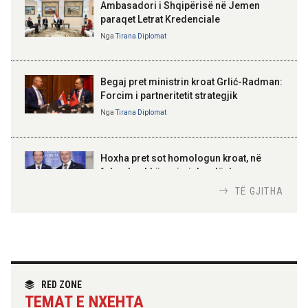
Ambasadori i Shqipërisë në Jemen
IGJEO: Sot e nesër, nivel rreziku i
paraqet Letrat Kredenciale
lartë për zjarre në tetë qarqe
Nga
Tirana Diplomat
BAJRAM BEGAJ, PRESIDENTI I REPUBLIKËS
SË SHQIPËRISË
Gëzuar Ditën e Pavarësisë,
Kosovë!
Begaj pret ministrin kroat Grlić-Radman:
Forcim i partneritetit strategjik
Nga
Tirana Diplomat
AMER JUKA
100-vjetori i themelimit të
Hoxha pret sot homologun kroat, në
Urdhrit të Skënderbeut
fokus bashkëpunimi dypalësh
Nga
Tirana Diplomat
TË GJITHA
Hoxha takim me zyrtarë të lartë të DASH:
Angazhim i përbashkët për forcimin e
partneritetit strategjik
Nga
Tirana Diplomat
RED ZONE
TEMAT E NXEHTA