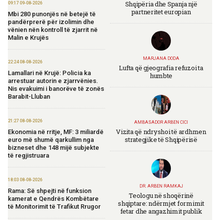
Shqipëria dhe Spanja një
09:17 09-08-2026
partneritet europian
Mbi 280 punonjës në betejë të
pandërprerë për izolimin dhe
vënien nën kontroll të zjarrit në
Malin e Krujës
MARJANA DODA
22:24 08-08-2026
Lufta që gjeografia refuzoi ta
Lamallari në Krujë: Policia ka
humbte
arrestuar autorin e zjarrvënies.
Nis evakuimi i banorëve të zonës
Barabit-Lluban
21:27 08-08-2026
AMBASADOR ARBEN CICI
Vizita që ndryshoi të ardhmen
Ekonomia në rritje, MF: 3 miliardë
strategjike të Shqipërisë
euro më shumë qarkullim nga
bizneset dhe 148 mijë subjekte
të regjistruara
18:03 08-08-2026
DR. ARBEN RAMKAJ
Rama: Së shpejti në funksion
Teologu në shoqërinë
kamerat e Qendrës Kombëtare
shqiptare: ndërmjet formimit
të Monitorimit të Trafikut Rrugor
fetar dhe angazhimit publik