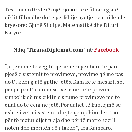
Testimi do të vlerësojë njohuritë e fituara gjatë
ciklit fillor dhe do të përfshijë pyetje nga tri lëndët
kryesore: Gjuhë Shqipe, Matematikë dhe Dituri
Natyre.
Ndiq
"TiranaDiplomat.com"
në
Facebook
“Ju jeni më të vegjlit që bëheni për herë të parë
pjesë e sistemit të provimeve, provime që më pas
do t’i keni gjatë gjithë jetës. Kam këtë mesazh sot
për ju, për t’ju uruar suksese në këtë provim
simbolik që nis ciklin e shumë provimeve me të
cilat do të ecni në jetë. Por duhet të kuptojmë se
është i vetmi sistem i drejtë që njohim deri tani
për të matur dijet tuaja dhe për të marrë secili
notën dhe meritën që i takon”, tha Kumbaro.