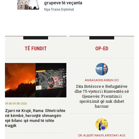
grupeve të veçanta
Nga
Tirana Diplomat
TË FUNDIT
OP-ED
AMBASADOR ARBEN CICI
Dita Botërore e Refugjatëve
dhe 75-vjetori i Konventës së
Gjenevës: Premtimi i
njerëzimit që nuk duhet
09:46 09-08-2026
harruar
Zjarri në Krujë, Rama: Shteti ishte
në këmbë, heronjtë shmangën
një bilanc që mund të ishte
tragjik
DR. ALBERT RAKIPI, KRYETAR I AIIS