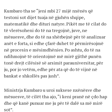
Kumbaro tha se “jeni mbi 27 mijë nxënës që
testoni sot dijet tuaja në gjuhën shqipe,
matematikë dhe dituri natyre. Pikët me të cilat do
të vlerësoheni do të na tregojnë, juve, ne
mësuesve, dhe do të na shërbejnë për të analizuar
anët e forta, si edhe çfarë duhet të përmirësojmë
në procesin e mësimdhënies. Po ashtu, do të na
ndihmojnë të orientojmë më mirë gjithë punën
tonë drejt cilësisë së arsimit parauniversitar, për
ju, por jo vetëm, edhe për ata që do të vijnë në
bankat e shkollës pas jush”.
Ministrja Kumbaro u uroi suksese nxënësve dhe
mësuesve, të cilët tha ajo, “i keni pranë në çdo hap
dhe që kanë punuar me ju për të dalë sa më mirë
sot”.