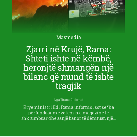
Masmedia
Zjarri në Krujë, Rama:
Shteti ishte në këmbë,
heronjtë shmangën një
bilanc që mund të ishte
tragjik
Nga
Tirana Diplomat
Kryeministri Edi Rama informoi sot se “ka
përfunduar me vetëm një magazinë të
shkrumbuar dhe asnjë banor të dëmtuar, një…