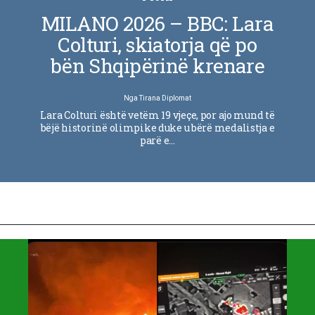
MILANO 2026 – BBC: Lara
Colturi, skiatorja që po
bën Shqipërinë krenare
Nga
Tirana Diplomat
Lara Colturi është vetëm 19 vjeçe, por ajo mund të
bëjë historinë olimpike duke u bërë medalistja e
parë e…