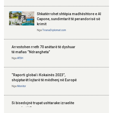
Shkatërrohet shtëpia madhështore e Al
Capone, sundimtarit të perandorisë së
krimit
Nga
TiranaDiplomat.com
Arrestohen rreth 70 anëtarë të dyshuar
të mafias “Ndrangheta”
Nga
ATSH
“Raporti global i Kokainës 2023”,
shqiptarët lojtarë të mëdhenj në Europë
Nga
Monitor
Si bisedojnë trupat ushtarake izraelite
me robotët?