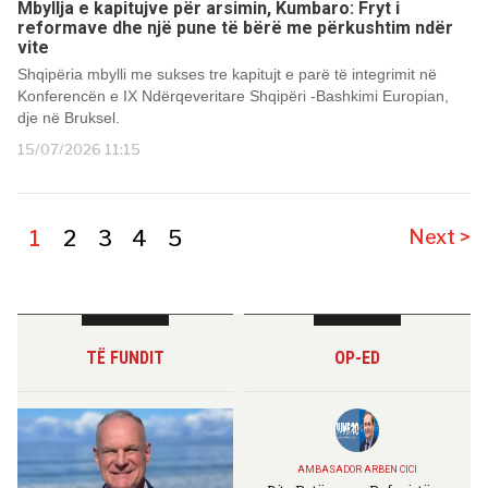
Mbyllja e kapitujve për arsimin, Kumbaro: Fryt i
reformave dhe një pune të bërë me përkushtim ndër
vite
Shqipëria mbylli me sukses tre kapitujt e parë të integrimit në
Konferencën e IX Ndërqeveritare Shqipëri -Bashkimi Europian,
dje në Bruksel.
15/07/2026 11:15
1
2
3
4
5
Next >
TË FUNDIT
OP-ED
AMBASADOR ARBEN CICI