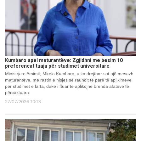
Kumbaro apel maturantëve: Zgjidhni me besim 10
preferencat tuaja për studimet universitare
Ministrja e Arsimit, Mirela Kumbaro, u ka drejtuar sot një mesazh
maturantëve, me rastin e nisjes së raundit të parë të aplikimeve
për studimet e larta, duke i ftuar të aplikojnë brenda afateve të
përcaktuara.
27/07/2026 10:13