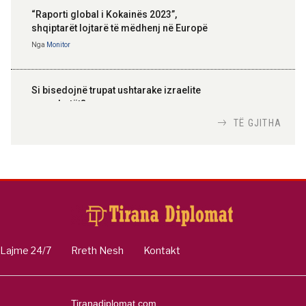
“Raporti global i Kokainës 2023”,
shqiptarët lojtarë të mëdhenj në Europë
Nga
Monitor
Si bisedojnë trupat ushtarake izraelite
me robotët?
Nga
TiranaDiplomat.com
TË GJITHA
Si po e luftojnë terrorizmin shërbimet
inteligjente izraelite
Nga
Or Shalom
Lajme 24/7
Rreth Nesh
Kontakt
Tiranadiplomat.com