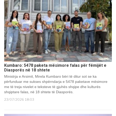
Kumbaro: 5478 paketa mësimore falas për fëmijët e
Diasporës në 18 shtete
Ministrja e Arsimit, Mirela Kumbaro bëri të ditur sot se ka
përfunduar me sukses shpërndarja e 5478 paketave mësimore
me të treja nivelet e teksteve të gjuhës shqipe dhe kulturës
shqiptare falas, në 18 shtete të Diasporës.
23/07/2026 18:03