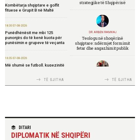
strategjike të Shqipërisë
Kombëtarja shqiptare e golfit
fituese e Grupit B në Maltë
18:30 07-08-2026
Punëdhënësit me mbi 125
DR. ARBEN RAMKAJ
Teologu në shoqërinë
punonjës do të kenë kuota për
shqiptare: ndërmjet formimit
punësimin e grupeve të veçanta
fetar dhe angazhimit publik
16:35 07-08-2026
Më shumë se futboll, kuqezinjtë
në Genuine Cup 2026
TIRANA DIPLOMAT
TË GJITHA
TË GJITHA
Italia Strategjike — Ku është
14:10 07-08-2026
Shqipëria?
Rama për “Financial Times”:
Shqipëria në rrugë të qartë drejt
Bashkimit Evropian
14:08 07-08-2026
TIRANA DIPLOMAT
“Shqipëria në BE, projekt më i
“Fincantieri Albania” në Vlorë,
DITARI
madh se amaneti i
Nufi në divizionin e anijeve
DIPLOMATIK NË SHQIPËRI
Skënderbeut dhe Ismail
detare në Itali: Njohje me
Qemalit”