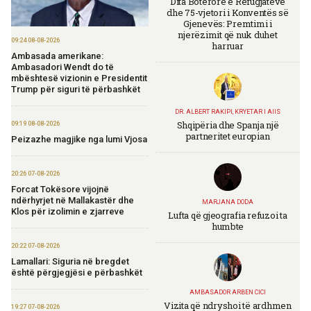
Dita Botërore e Refugjatëve
dhe 75-vjetori i Konventës së
Gjenevës: Premtimi i
njerëzimit që nuk duhet
09:24 08-08-2026
harruar
Ambasada amerikane:
Ambasadori Wendt do të
mbështesë vizionin e Presidentit
Trump për siguri të përbashkët
DR. ALBERT RAKIPI, KRYETAR I AIIS
Shqipëria dhe Spanja një
09:19 08-08-2026
partneritet europian
Peizazhe magjike nga lumi Vjosa
20:26 07-08-2026
Forcat Tokësore vijojnë
ndërhyrjet në Mallakastër dhe
MARJANA DODA
Klos për izolimin e zjarreve
Lufta që gjeografia refuzoi ta
humbte
20:22 07-08-2026
Lamallari: Siguria në bregdet
është përgjegjësi e përbashkët
AMBASADOR ARBEN CICI
Vizita që ndryshoi të ardhmen
19:27 07-08-2026