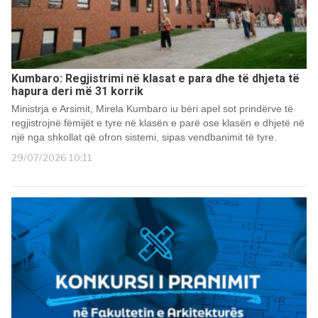
Kumbaro: Regjistrimi në klasat e para dhe të dhjeta të
hapura deri më 31 korrik
Ministrja e Arsimit, Mirela Kumbaro iu bëri apel sot prindërve të
regjistrojnë fëmijët e tyre në klasën e parë ose klasën e dhjetë në
një nga shkollat që ofron sistemi, sipas vendbanimit të tyre.
29/07/2026 10:11