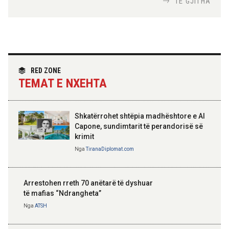
TË GJITHA
Hoxha takim me zyrtarë të lartë të DASH:
Angazhim i përbashkët për forcimin e
partneritetit strategjik
Nga
Tirana Diplomat
RED ZONE
TEMAT E NXEHTA
Shkatërrohet shtëpia madhështore e Al
Capone, sundimtarit të perandorisë së
krimit
Nga
TiranaDiplomat.com
Arrestohen rreth 70 anëtarë të dyshuar
të mafias “Ndrangheta”
Nga
ATSH