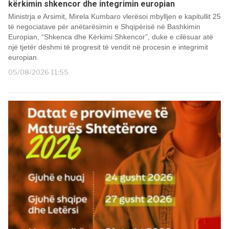
kërkimin shkencor dhe integrimin europian
Ministrja e Arsimit, Mirela Kumbaro vlerësoi mbylljen e kapitullit 25
të negociatave për anëtarësimin e Shqipërisë në Bashkimin
Europian, “Shkenca dhe Kërkimi Shkencor”, duke e cilësuar atë
një tjetër dëshmi të progresit të vendit në procesin e integrimit
europian.
05/08/2026 11:55