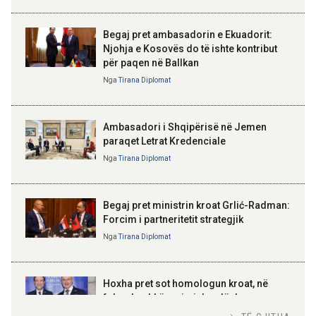
praktikat më të mira
Begaj pret ambasadorin e Ekuadorit:
14:06 07-08-2026
Njohja e Kosovës do të ishte kontribut
Koçiu: Bajpasi i Tiranës, investim
për paqen në Ballkan
strategjik për infrastrukturë
ELISA SPIROPALI
moderne
Kriza e Parlamentit është
Nga
Tirana Diplomat
kriza e Republikës
Parlamentare
Ambasadori i Shqipërisë në Jemen
paraqet Letrat Kredenciale
Nga
Tirana Diplomat
BAJRAM BEGAJ, PRESIDENTI I REPUBLIKËS
SË SHQIPËRISË
Gëzuar Ditën e Pavarësisë,
Kosovë!
Begaj pret ministrin kroat Grlić-Radman:
Forcim i partneritetit strategjik
Nga
Tirana Diplomat
AMER JUKA
100-vjetori i themelimit të
Hoxha pret sot homologun kroat, në
Urdhrit të Skënderbeut
fokus bashkëpunimi dypalësh
Nga
Tirana Diplomat