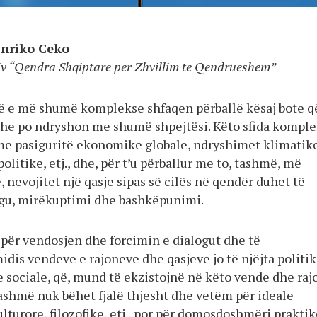
 Enriko Ceko
iv “Qendra Shqiptare per Zhvillim te Qendrueshem”
ë e më shumë komplekse shfaqen përballë kësaj bote q
dhe po ndryshon me shumë shpejtësi. Këto sfida kompl
me pasiguritë ekonomike globale, ndryshimet klimatike
olitike, etj., dhe, për t’u përballur me to, tashmë, më
 nevojitet një qasje sipas së cilës në qendër duhet të
gu, mirëkuptimi dhe bashkëpunimi.
 për vendosjen dhe forcimin e dialogut dhe të
dis vendeve e rajoneve dhe qasjeve jo të njëjta politik
sociale, që, mund të ekzistojnë në këto vende dhe raj
ashmë nuk bëhet fjalë thjesht dhe vetëm për ideale
lturore, filozofike, etj., por për domosdoshmëri praktik