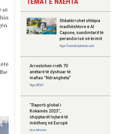
TEMAT E NXEHTA
Nga
Tirana Diplomat
ë së
dhin
Shkatërrohet shtëpia
ugën
Hoxha takim me
madhështore e Al
zyrtarë të lartë të
Capone, sundimtarit të
DASH: Angazhim i
perandorisë së krimit
përbashkët për
Nga
TiranaDiplomat.com
forcimin e partneritetit
strategjik
këtë
Nga
Tirana Diplomat
Arrestohen rreth 70
dhe
anëtarë të dyshuar të
mafias “Ndrangheta”
Nga
ATSH
“Raporti global i
Kokainës 2023”,
shqiptarët lojtarë të
mëdhenj në Europë
Nga
Monitor