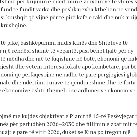
tshme për krijimin e ndërtimin e zinxhirëve të vlerës 
 fund të fundit varka dhe peshkarexha kthehen në vend
 si krushqit që vijnë për të pirë kafe e raki dhe nuk arri
 krushqinë.
ëtë pikë, bashkëpunimi midis Kinës dhe Shteteve të
 një rëndësi shumë të veçantë, pasi bëhet fjalë për dy
të mëdha dhe më të fuqishme në botë, ekonomi që nu
hjesht dhe vetëm interesa lokale apo kombëtare, por b
onomi që përfaqësojnë në radhë të parë përgjegjësi glo
nale dhe ndërtimi i urave të qëndrueshme dhe të forta
y ekonomive është themeli i së ardhmes së ekonomisë
ojmë me kujdes objektivat e Planit të 15-të Pesëvjeçar 
inës për periudhën 2026–2030 dhe fillimin e zbatimit t
muajt e pare të vitit 2026, duket se Kina po tregon një