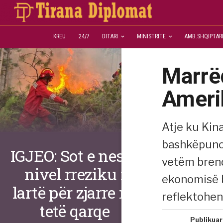
KREU
24/7
DITARI
MINISTRITE
AMB.SHQIPTAR
Marrë
Ameri
Atje ku Kin
bashkëpunoj
IGJEO: Sot e nesër,
vetëm brend
nivel rreziku i
ekonomisë b
lartë për zjarre në
reflektohen
tetë qarqe
Publikuar