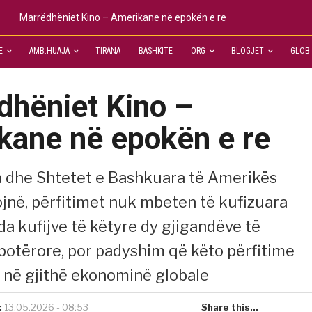
Marrëdhëniet Kino – Amerikane në epokën e re
E
AMB.HUAJA
TIRANA
BASHKITE
ORG
BLOGJET
GLOB
dhëniet Kino –
kane në epokën e re
a dhe Shtetet e Bashkuara të Amerikës
në, përfitimet nuk mbeten të kufizuara
a kufijve të këtyre dy gjigandëve të
otërore, por padyshim që këto përfitime
 në gjithë ekonominë globale
:
13.05.2026 - 08:53
Share this...