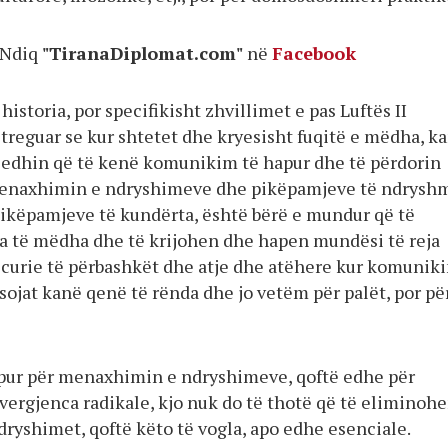
Ndiq
"TiranaDiplomat.com"
në
Facebook
historia, por specifikisht zhvillimet e pas Luftës II
 treguar se kur shtetet dhe kryesisht fuqitë e mëdha, k
jedhin që të kenë komunikim të hapur dhe të përdorin
enaxhimin e ndryshimeve dhe pikëpamjeve të ndrysh
pikëpamjeve të kundërta, është bërë e mundur që të
 të mëdha dhe të krijohen dhe hapen mundësi të reja
ecurie të përbashkët dhe atje dhe atëhere kur komunik
ojat kanë qenë të rënda dhe jo vetëm për palët, por pë
pur për menaxhimin e ndryshimeve, qoftë edhe për
vergjenca radikale, kjo nuk do të thotë që të eliminoh
ryshimet, qoftë këto të vogla, apo edhe esenciale.