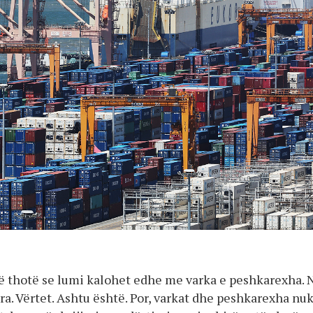
 thotë se lumi kalohet edhe me varka e peshkarexha. 
ra. Vërtet. Ashtu është. Por, varkat dhe peshkarexha nu