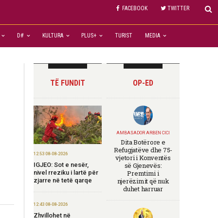
FACEBOOK
TWITTER
D#
KULTURA
PLUS+
TURIST
MEDIA
TË FUNDIT
OP-ED
AMBASADOR ARBEN CICI
Dita Botërore e
Refugjatëve dhe 75-
12:53 08-08-2026
vjetori i Konventës
IGJEO: Sot e nesër,
së Gjenevës:
nivel rreziku i lartë për
Premtimi i
zjarre në tetë qarqe
njerëzimit që nuk
duhet harruar
12:43 08-08-2026
Zhvillohet në