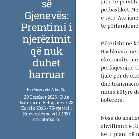
së
janë të përshta
përbashkët. Në
Gjenevës:
e tyre. Ato janë
Premtimi i
të përfundojnë
njerëzimit
Pikërisht në k
që nuk
Bashkuara merr
duhet
ekonomitë më 
përfaqësojnë t
harruar
fjalë për dy ek
dhe transnacio
Nga
Ambasador Arben Cici
midis këtyre d
20 Qershor 2026 - Dita
botërore.
Botërore e Refugjatëve. 28
Korrik 2026 - 75-vjetori i
Konventës së vitit 1951
Nëse do analiz
mbi Statusin…
zhvillimin e K
këtij plani në 