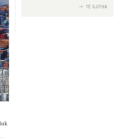
TË GJITHA
Si bisedojnë trupat
ushtarake izraelite me
robotët?
Nga
TiranaDiplomat.com
Si po e luftojnë
terrorizmin shërbimet
inteligjente izraelite
Nga
Or Shalom
Nuk
k