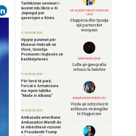
Taxhikistan seminari i
leximit mbi librin e Xi
DR. ALBERT RAKIPI, KRYETAR
Jinpingut për
I AIIS
qeverisjen e Kinës
Shqipëria dhe Spanja
një partneritet
europian
11:59 08-08-2026
Vijojnë punimet për
Muzeun Hebraik në
Vlorë, Gonxhja:
Promovim i kujtesës së
bashkëjetesës
MARJANA DODA
Lufta që gjeografia
refuzoi ta humbte
11:56 08-08-2026
Për herë të parë,
Forcat e Armatosura
me mjete taktike
“Made in Albania”
AMBASADOR ARBEN CICI
Vizita që ndryshoi të
ardhmen strategjike
09:24 08-08-2026
të Shqipërisë
Ambasada amerikane:
Ambasadori Wendt do
të mbështesë vizionin
e Presidentit Trump