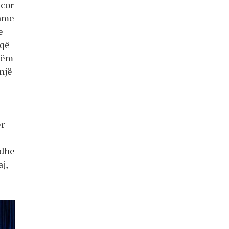
ncor
shme
e
 që
shëm
një
ër
 dhe
j,