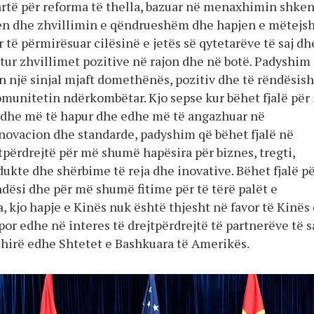
rtë për reforma të thella, bazuar në menaxhimin shke
jen dhe zhvillimin e qëndrueshëm dhe hapjen e mëtej
të përmirësuar cilësinë e jetës së qytetarëve të saj dh
tur zhvillimet pozitive në rajon dhe në botë. Padyshim
ën një sinjal mjaft domethënës, pozitiv dhe të rëndësi
omunitetin ndërkombëtar. Kjo sepse kur bëhet fjalë për 
dhe më të hapur dhe edhe më të angazhuar në
inovacion dhe standarde, padyshim që bëhet fjalë në
tpërdrejtë për më shumë hapësira për biznes, tregti,
ukte dhe shërbime të reja dhe inovative. Bëhet fjalë p
si dhe për më shumë fitime për të tërë palët e
, kjo hapje e Kinës nuk është thjesht në favor të Kinës
, por edhe në interes të drejtpërdrejtë të partnerëve të sa
hirë edhe Shtetet e Bashkuara të Amerikës.