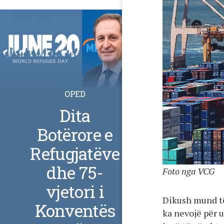
OPED
Dita
Botërore e
Refugjatëve
dhe 75-
Foto nga VCG
vjetori i
Dikush mund të
Konventës
ka nevojë për u