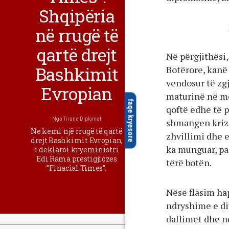
Shqipëria
në rrugë të
qartë drejt
Në përgjithësi, 
Bashkimit
Botërore, kanë
vendosur të zg
Evropian
maturinë në m
faqe kryesore
qoftë edhe të 
Nga
Tirana Diplomat
shmangen kriza
Ne kemi një rrugë të qartë
zhvillimi dhe 
drejt Bashkimit Evropian,
ka munguar, pas
i deklaroi kryeministri
Edi Rama prestigjiozes
tërë botën.
”Finacial Times”.
Nëse flasim ha
ndryshime e di
dallimet dhe nd