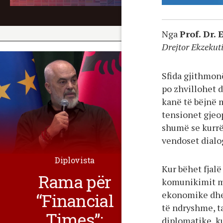
Nga
Prof. Dr.
Drejtor Ekzekut
Sfida gjithmon
po zhvillohet 
kanë të bëjnë 
tensionet gjeop
shumë se kurrë,
vendoset dialo
Diplovista
Kur bëhet fjalë
Rama për
komunikimit mi
ekonomike dhe 
“Financial
të ndryshme, t
Times”:
diplomatike, ku