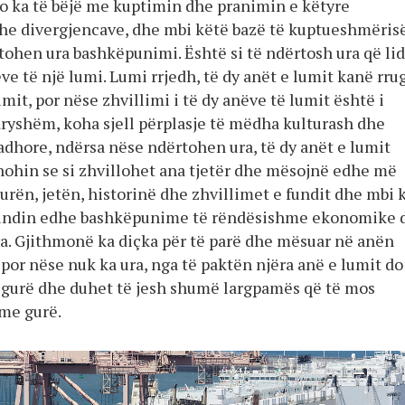
jo ka të bëjë me kuptimin dhe pranimin e këtyre
e divergjencave, dhe mbi këtë bazë të kuptueshmëris
rtohen ura bashkëpunimi. Është si të ndërtosh ura që li
ëve të një lumi. Lumi rrjedh, të dy anët e lumit kanë rr
limit, por nëse zhvillimi i të dy anëve të lumit është i
dryshëm, koha sjell përplasje të mëdha kulturash dhe
hore, ndërsa nëse ndërtohen ura, të dy anët e lumit
ohin se si zhvillohet ana tjetër dhe mësojnë edhe më
urën, jetën, historinë dhe zhvillimet e fundit dhe mbi 
lindin edhe bashkëpunime të rëndësishme ekonomike 
era. Gjithmonë ka diçka për të parë dhe mësuar në anën
, por nëse nuk ka ura, nga të paktën njëra anë e lumit do
gurë dhe duhet të jesh shumë largpamës që të mos
 me gurë.