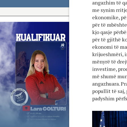
angazhim të qa
me synim rrit
ekonomike, për 
për të mbështe
kjo qasje përb
për të gjithë k
ekonomi të ma
krijueshmëri, 
mënyrë të drej
investime, prod
më shumë mundë
angazhuara. Pra
popullit të saj
padyshim përfs