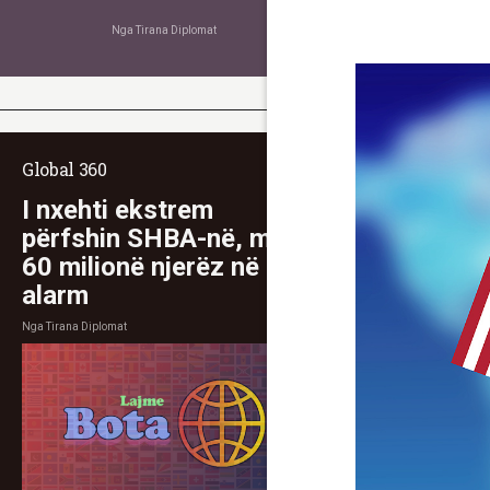
Nga
Tirana Diplomat
Global 360
I nxehti ekstrem
përfshin SHBA-në, mbi
60 milionë njerëz në
alarm
Nga
Tirana Diplomat