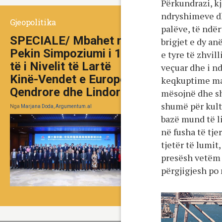
Përkundrazi, k
ndryshimeve dh
Gjeopolitika
palëve, të ndë
SPECIALE/ Mbahet në
brigjet e dy an
Pekin Simpoziumi i 10-
e tyre të zhvil
të i Nivelit të Lartë
veçuar dhe i n
Kinë-Vendet e Europës
keqkuptime mad
Qendrore dhe Lindore
mësojnë dhe sh
shumë për kult
Nga
Marjana Doda, Argumentum.al
bazë mund të 
në fusha të tj
tjetër të lumit
presësh vetëm 
përgjigjesh po