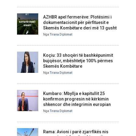
AZHBR apel fermerëve: Plotësimi i
dokumentacionit për përfituesit e
Skemës Kombëtare deri më 13 gusht
Nga
Tirana Diplomat
Koçiu: 33 shoqëri të bashkëpunimit
bujqësor, mbështetje 100% përmes
Skemës Kombëtare
Nga
Tirana Diplomat
Kumbaro: Mbyllja e kapitullit 25
konfirmon progresin në kërkimin
shkencor dhe integrimin europian
Nga
Tirana Diplomat
Rama: Avioni i parë zjarrfikës nis