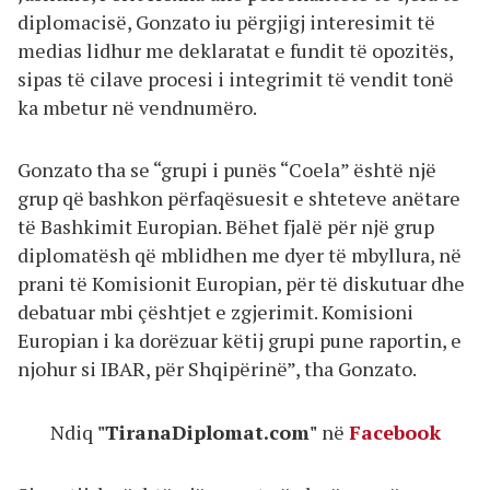
diplomacisë, Gonzato iu përgjigj interesimit të
medias lidhur me deklaratat e fundit të opozitës,
sipas të cilave procesi i integrimit të vendit tonë
ka mbetur në vendnumëro.
Gonzato tha se “grupi i punës “Coela” është një
grup që bashkon përfaqësuesit e shteteve anëtare
të Bashkimit Europian. Bëhet fjalë për një grup
diplomatësh që mblidhen me dyer të mbyllura, në
prani të Komisionit Europian, për të diskutuar dhe
debatuar mbi çështjet e zgjerimit. Komisioni
Europian i ka dorëzuar këtij grupi pune raportin, e
njohur si IBAR, për Shqipërinë”, tha Gonzato.
Ndiq
"TiranaDiplomat.com"
në
Facebook