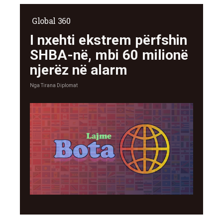
Global 360
I nxehti ekstrem përfshin
SHBA-në, mbi 60 milionë
njerëz në alarm
Nga
Tirana Diplomat