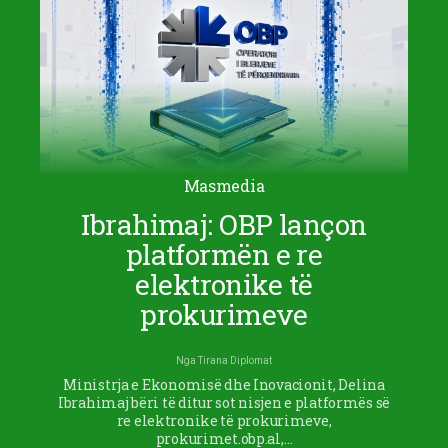
Masmedia
Ibrahimaj: OBP lançon
platformën e re
elektronike të
prokurimeve
Nga
Tirana Diplomat
Ministrja e Ekonomisë dhe Inovacionit, Delina
Ibrahimaj bëri të ditur sot nisjen e platformës së
re elektronike të prokurimeve,
prokurimet.obp.al,…