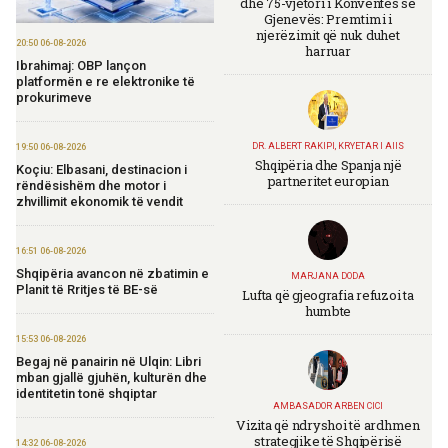
dhe 75-vjetori i Konventës së
Gjenevës: Premtimi i
njerëzimit që nuk duhet
20:50 06-08-2026
harruar
Ibrahimaj: OBP lançon
platformën e re elektronike të
prokurimeve
DR. ALBERT RAKIPI, KRYETAR I AIIS
19:50 06-08-2026
Shqipëria dhe Spanja një
Koçiu: Elbasani, destinacion i
partneritet europian
rëndësishëm dhe motor i
zhvillimit ekonomik të vendit
16:51 06-08-2026
Shqipëria avancon në zbatimin e
MARJANA DODA
Planit të Rritjes të BE-së
Lufta që gjeografia refuzoi ta
humbte
15:53 06-08-2026
Begaj në panairin në Ulqin: Libri
mban gjallë gjuhën, kulturën dhe
identitetin tonë shqiptar
AMBASADOR ARBEN CICI
Vizita që ndryshoi të ardhmen
strategjike të Shqipërisë
14:32 06-08-2026