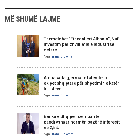
MË SHUMË LAJME
Themelohet “Fincantieri Albania”, Nufi:
Investim për zhvillimin e industrisë
detare
Nga
Tirana Diplomat
Ambasada gjermane falënderon
ekipet shqiptare për shpëtimin e katër
turistëve
Nga
Tirana Diplomat
Banka e Shqipërisë mban të
pandryshuar normën bazë të interesit
në 2,5%
Nga
Tirana Diplomat