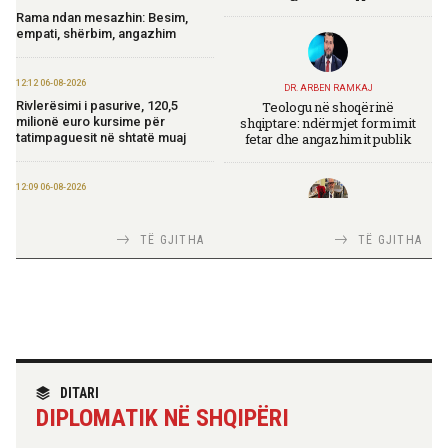
Rama ndan mesazhin: Besim,
empati, shërbim, angazhim
12:12 06-08-2026
DR. ARBEN RAMKAJ
Teologu në shoqërinë
Rivlerësimi i pasurive, 120,5
shqiptare: ndërmjet formimit
milionë euro kursime për
fetar dhe angazhimit publik
tatimpaguesit në shtatë muaj
12:09 06-08-2026
Ministria e Financave nis
përgatitjet për Eurobondin e ri
TIRANA DIPLOMAT
TË GJITHA
TË GJITHA
Italia Strategjike — Ku është
Shqipëria?
09:55 06-08-2026
“Washington Post”: Udhëtimi në
Shqipëri që zbuloi magjinë e një
vendi autentik, përtej famës së
rrjeteve sociale
TIRANA DIPLOMAT
“Shqipëria në BE, projekt më i
DITARI
madh se amaneti i
09:52 06-08-2026
DIPLOMATIK NË SHQIPËRI
Skënderbeut dhe Ismail
Përmbarimi Shtetëror, 22 zyra në
Qemalit”
të gjithë vendin për zbatimin e