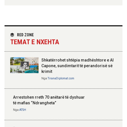
Hoxha takim me zyrtarë të lartë të DASH:
Angazhim i përbashkët për forcimin e
partneritetit strategjik
Nga
Tirana Diplomat
RED ZONE
TEMAT E NXEHTA
Shkatërrohet shtëpia madhështore e Al
Capone, sundimtarit të perandorisë së
krimit
Nga
TiranaDiplomat.com
Arrestohen rreth 70 anëtarë të dyshuar
të mafias “Ndrangheta”
Nga
ATSH