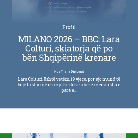
Profil
MILANO 2026 – BBC: Lara
Colturi, skiatorja që po
bën Shqipërinë krenare
Nga
Tirana Diplomat
Lara Colturi është vetëm 19 vjeçe, por ajo mund të
bëjë historinë olimpike duke u bërë medalistja e
parë e…