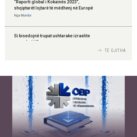
“Raporti global i Kokainës 2023”,
shqiptarët lojtarë të mëdhenj në Europë
Nga
Monitor
Si bisedojnë trupat ushtarake izraelite
me robotët?
Nga
TiranaDiplomat.com
TË GJITHA
Si po e luftojnë terrorizmin shërbimet
inteligjente izraelite
Nga
Or Shalom