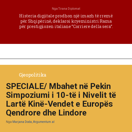
Nga
Tirana Diplomat
Histeria digjitale prodhon një imazh të rremë
për Shqipërinë, deklaroi kryeministri Rama
për prestigjiozen italiane ”Corriere della sera”.
Gjeopolitika
SPECIALE/ Mbahet në Pekin
Simpoziumi i 10-të i Nivelit të
Lartë Kinë-Vendet e Europës
Qendrore dhe Lindore
Nga
Marjana Doda, Argumentum.al