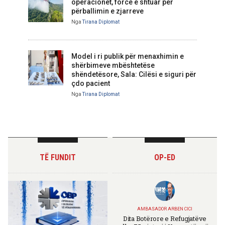
operacionet, forcë e shtuar për
përballimin e zjarreve
Nga
Tirana Diplomat
Model i ri publik për menaxhimin e
shërbimeve mbështetëse
shëndetësore, Sala: Cilësi e siguri për
çdo pacient
Nga
Tirana Diplomat
TË FUNDIT
OP-ED
AMBASADOR ARBEN CICI
Dita Botërore e Refugjatëve