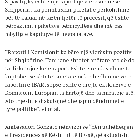
Sipas tij, ky është një raport që vlerëson nëse
Shqipëria i ka përmbushur piketat e përkohshme
për të kaluar në fazën tjetër të procesit, që është
përcaktimi i piketave përmbyllëse dhe më pas
mbyllja e kapitujve të negociatave.
“Raporti i Komisionit ka bërë një vlerësim pozitiv
për Shqipërinë. Tani janë shtetet anëtare ato që do
ta diskutojnë këtë raport. Është e rëndësishme të
kuptohet se shtetet anëtare nuk e hedhin në votë
raportin e IBAR, sepse është e drejtë ekskluzive e
Komisionit Europian ta hartojë dhe ta miratojë atë.
Ato thjesht e diskutojnë dhe japin qëndrimet e
tyre politike”, vijoi ai.
Ambasadori Gonzato nënvizoi se “nën udhëheqjen
e Presidencës së Këshillit të BE-së, që aktualisht