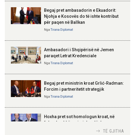
vendimeve të gjykatave
Begaj pret ambasadorin e Ekuadorit:
Njohja e Kosovës do të ishte kontribut
09:50 06-08-2026
për paqen në Ballkan
Sejko: TIPS Clone do të ulë
ELISA SPIROPALI
kostot e pagesave, ekonomia
Kriza e Parlamentit është
Nga
Tirana Diplomat
mund të kursejë deri në 38
kriza e Republikës
miliardë lekë në vit
Parlamentare
Ambasadori i Shqipërisë në Jemen
paraqet Letrat Kredenciale
Nga
Tirana Diplomat
BAJRAM BEGAJ, PRESIDENTI I REPUBLIKËS
SË SHQIPËRISË
Gëzuar Ditën e Pavarësisë,
Kosovë!
Begaj pret ministrin kroat Grlić-Radman:
Forcim i partneritetit strategjik
Nga
Tirana Diplomat
AMER JUKA
100-vjetori i themelimit të
Hoxha pret sot homologun kroat, në
Urdhrit të Skënderbeut
fokus bashkëpunimi dypalësh
Nga
Tirana Diplomat
TË GJITHA