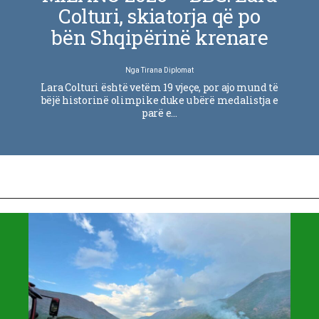
Colturi, skiatorja që po
bën Shqipërinë krenare
Nga
Tirana Diplomat
Lara Colturi është vetëm 19 vjeçe, por ajo mund të
bëjë historinë olimpike duke u bërë medalistja e
parë e…