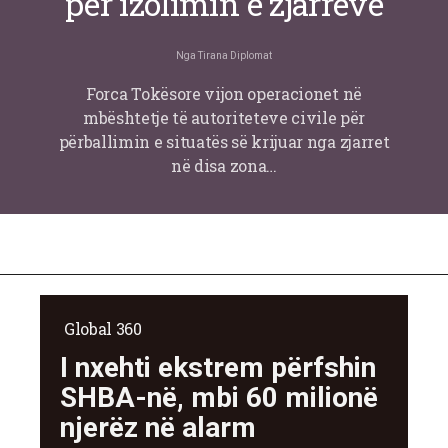
për izolimin e zjarreve
Nga
Tirana Diplomat
Forca Tokësore vijon operacionet në
mbështetje të autoriteteve civile për
përballimin e situatës së krijuar nga zjarret
në disa zona…
Global 360
I nxehti ekstrem përfshin
SHBA-në, mbi 60 milionë
njerëz në alarm