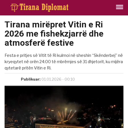
Tirana mirëpret Vitin e Ri
2026 me fishekzjarrë dhe
atmosferë festive
Festa e pritjes së Vitit të Ri kulmoi në sheshin “Skënderbej” në
kryeqytet në orën 24:00 të mbrëmjes së 31 dhjetorit, ku mijëra
qytetarë pritën Vitin e Ri.
Publikuar:
01.01.2026 - 00:10