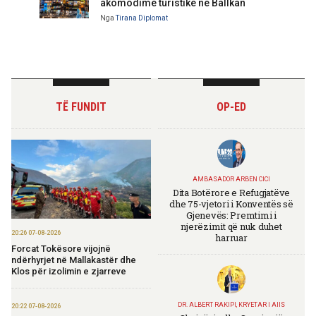
akomodime turistike në Ballkan
Nga
Tirana Diplomat
TË FUNDIT
OP-ED
AMBASADOR ARBEN CICI
Dita Botërore e Refugjatëve
dhe 75-vjetori i Konventës së
Gjenevës: Premtimi i
njerëzimit që nuk duhet
20:26 07-08-2026
harruar
Forcat Tokësore vijojnë
ndërhyrjet në Mallakastër dhe
Klos për izolimin e zjarreve
DR. ALBERT RAKIPI, KRYETAR I AIIS
20:22 07-08-2026