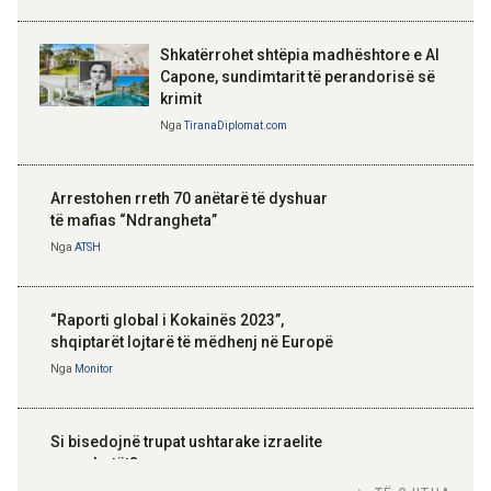
Shkatërrohet shtëpia madhështore e Al
Capone, sundimtarit të perandorisë së
krimit
Nga
TiranaDiplomat.com
Arrestohen rreth 70 anëtarë të dyshuar
të mafias “Ndrangheta”
Nga
ATSH
“Raporti global i Kokainës 2023”,
shqiptarët lojtarë të mëdhenj në Europë
Nga
Monitor
Si bisedojnë trupat ushtarake izraelite
me robotët?
Nga
TiranaDiplomat.com