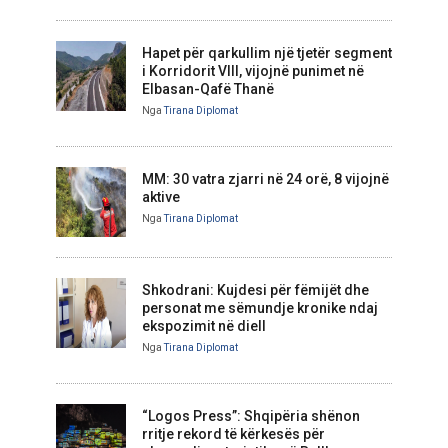
Hapet për qarkullim një tjetër segment
i Korridorit VIII, vijojnë punimet në
Elbasan-Qafë Thanë
Nga
Tirana Diplomat
MM: 30 vatra zjarri në 24 orë, 8 vijojnë
aktive
Nga
Tirana Diplomat
Shkodrani: Kujdesi për fëmijët dhe
personat me sëmundje kronike ndaj
ekspozimit në diell
Nga
Tirana Diplomat
“Logos Press”: Shqipëria shënon
rritje rekord të kërkesës për