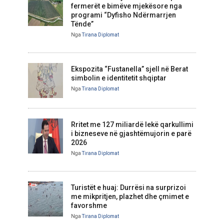
fermerët e bimëve mjekësore nga
programi “Dyfisho Ndërmarrjen
Tënde”
Nga
Tirana Diplomat
Ekspozita “Fustanella” sjell në Berat
simbolin e identitetit shqiptar
Nga
Tirana Diplomat
Rritet me 127 miliardë lekë qarkullimi
i bizneseve në gjashtëmujorin e parë
2026
Nga
Tirana Diplomat
Turistët e huaj: Durrësi na surprizoi
me mikpritjen, plazhet dhe çmimet e
favorshme
Nga
Tirana Diplomat