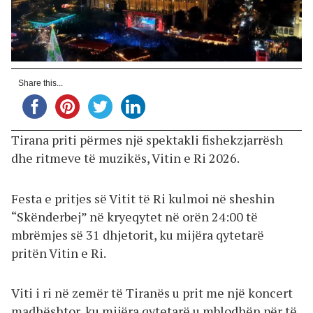
Share this...
Tirana priti përmes një spektakli fishekzjarrësh
dhe ritmeve të muzikës, Vitin e Ri 2026.
Festa e pritjes së Vitit të Ri kulmoi në sheshin
“Skënderbej” në kryeqytet në orën 24:00 të
mbrëmjes së 31 dhjetorit, ku mijëra qytetarë
pritën Vitin e Ri.
Viti i ri në zemër të Tiranës u prit me një koncert
madhështor, ku mijëra qytetarë u mblodhën për të