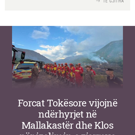
TË GJITHA
Si po e luftojnë terrorizmin shërbimet
inteligjente izraelite
Nga
Or Shalom
Forcat Tokësore vijojnë
ndërhyrjet në
Mallakastër dhe Klos