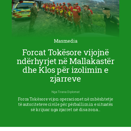
Masmedia
Forcat Tokësore vijojnë
ndërhyrjet në Mallakastër
dhe Klos për izolimin e
zjarreve
Nga
Tirana Diplomat
Forca Tokësore vijon operacionet në mbështetje
të autoriteteve civile për përballimin e situatës
së krijuar nga zjarret në disa zona…