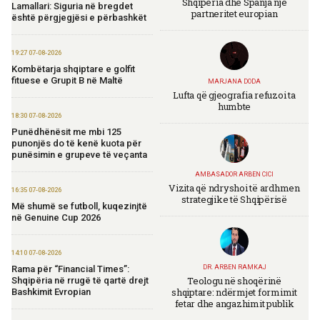
Shqipëria dhe Spanja një
Lamallari: Siguria në bregdet
partneritet europian
është përgjegjësi e përbashkët
19:27 07-08-2026
Kombëtarja shqiptare e golfit
fituese e Grupit B në Maltë
MARJANA DODA
Lufta që gjeografia refuzoi ta
humbte
18:30 07-08-2026
Punëdhënësit me mbi 125
punonjës do të kenë kuota për
punësimin e grupeve të veçanta
AMBASADOR ARBEN CICI
Vizita që ndryshoi të ardhmen
16:35 07-08-2026
strategjike të Shqipërisë
Më shumë se futboll, kuqezinjtë
në Genuine Cup 2026
14:10 07-08-2026
Rama për “Financial Times”:
DR. ARBEN RAMKAJ
Teologu në shoqërinë
Shqipëria në rrugë të qartë drejt
shqiptare: ndërmjet formimit
Bashkimit Evropian
fetar dhe angazhimit publik