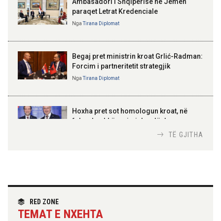
Ambasadori i Shqipërisë në Jemen
paraqet Letrat Kredenciale
Nga
Tirana Diplomat
BAJRAM BEGAJ, PRESIDENTI I REPUBLIKËS
SË SHQIPËRISË
Gëzuar Ditën e Pavarësisë,
Kosovë!
Begaj pret ministrin kroat Grlić-Radman:
Forcim i partneritetit strategjik
Nga
Tirana Diplomat
AMER JUKA
100-vjetori i themelimit të
Hoxha pret sot homologun kroat, në
Urdhrit të Skënderbeut
fokus bashkëpunimi dypalësh
Nga
Tirana Diplomat
TË GJITHA
Hoxha takim me zyrtarë të lartë të DASH:
Angazhim i përbashkët për forcimin e
partneritetit strategjik
Nga
Tirana Diplomat
RED ZONE
TEMAT E NXEHTA