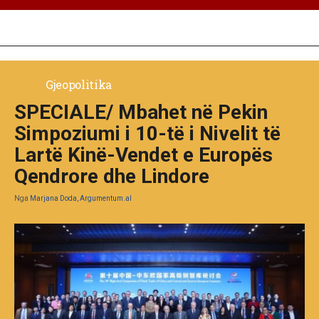
Gjeopolitika
SPECIALE/ Mbahet në Pekin
Simpoziumi i 10-të i Nivelit të
Lartë Kinë-Vendet e Europës
Qendrore dhe Lindore
Nga
Marjana Doda, Argumentum.al