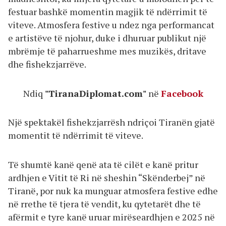
festuar bashkë momentin magjik të ndërrimit të
viteve. Atmosfera festive u ndez nga performancat
e artistëve të njohur, duke i dhuruar publikut një
mbrëmje të paharrueshme mes muzikës, dritave
dhe fishekzjarrëve.
Ndiq
"TiranaDiplomat.com"
në
Facebook
Një spektakël fishekzjarrësh ndriçoi Tiranën gjatë
momentit të ndërrimit të viteve.
Të shumtë kanë qenë ata të cilët e kanë pritur
ardhjen e Vitit të Ri në sheshin “Skënderbej” në
Tiranë, por nuk ka munguar atmosfera festive edhe
në rrethe të tjera të vendit, ku qytetarët dhe të
afërmit e tyre kanë uruar mirëseardhjen e 2025 në