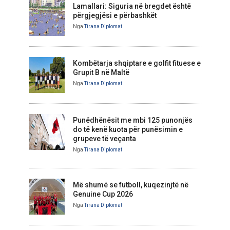
Lamallari: Siguria në bregdet është
përgjegjësi e përbashkët
Nga
Tirana Diplomat
Kombëtarja shqiptare e golfit fituese e
Grupit B në Maltë
Nga
Tirana Diplomat
Punëdhënësit me mbi 125 punonjës
do të kenë kuota për punësimin e
grupeve të veçanta
Nga
Tirana Diplomat
Më shumë se futboll, kuqezinjtë në
Genuine Cup 2026
Nga
Tirana Diplomat