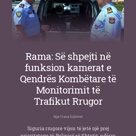
Rama: Së shpejti në
funksion kamerat e
Qendrës Kombëtare të
Monitorimit të
Trafikut Rrugor
Nga
Tirana Diplomat
Siguria rrugore vijon të jetë një prej
prioriteteve të Policisë së Shtetit, ndërsa