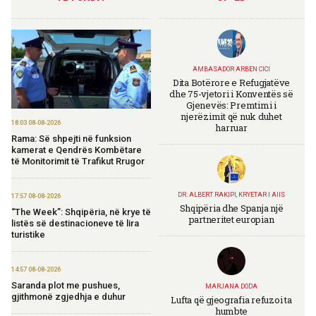
AMBASADOR ARBEN CICI
Dita Botërore e Refugjatëve
dhe 75-vjetori i Konventës së
Gjenevës: Premtimi i
njerëzimit që nuk duhet
18:03 08-08-2026
harruar
Rama: Së shpejti në funksion
kamerat e Qendrës Kombëtare
të Monitorimit të Trafikut Rrugor
DR. ALBERT RAKIPI, KRYETAR I AIIS
17:57 08-08-2026
Shqipëria dhe Spanja një
“The Week”: Shqipëria, në krye të
partneritet europian
listës së destinacioneve të lira
turistike
14:57 08-08-2026
Saranda plot me pushues,
MARJANA DODA
gjithmonë zgjedhja e duhur
Lufta që gjeografia refuzoi ta
humbte