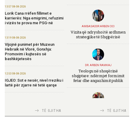
13:57 08-08-2026
Lorik Cana rrëfen fillimet e
karrierës: Nga emigrimi, refuzimi
i vizës te prova me PSG-në
AMBASADOR ARBEN CICI
Vizita që ndryshoi të ardhmen
strategjike të Shqipërisë
13:19 08-08-2026
Vijojnë punimet për Muzeun
Hebraik në Vlorë, Gonxhja:
Promovim i kujtesës së
bashkëjetesës
DR. ARBEN RAMKAJ
Teologu në shoqërinë
12:53 08-08-2026
shqiptare: ndërmjet formimit
fetar dhe angazhimit publik
IGJEO: Sot e nesër, nivel rreziku i
lartë për zjarre në tetë qarqe
12:43 08-08-2026
Zhvillohet në Taxhikistan
TIRANA DIPLOMAT
TË GJITHA
TË GJITHA
seminari i leximit mbi librin e Xi
Italia Strategjike — Ku është
Jinpingut për qeverisjen e Kinës
Shqipëria?
11:56 08-08-2026