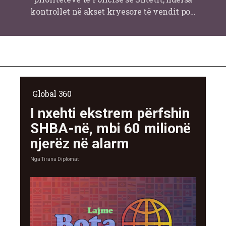
kontrollet në akset kryesore të vendit po…
Global 360
I nxehti ekstrem përfshin
SHBA-në, mbi 60 milionë
njerëz në alarm
Nga
Tirana Diplomat