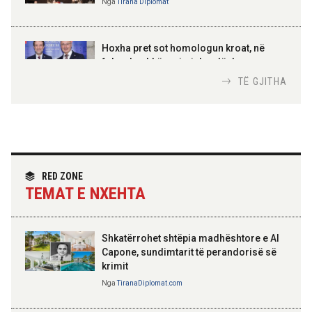
Nga
Tirana Diplomat
AMER JUKA
100-vjetori i themelimit të
Hoxha pret sot homologun kroat, në
Urdhrit të Skënderbeut
fokus bashkëpunimi dypalësh
Nga
Tirana Diplomat
TË GJITHA
Hoxha takim me zyrtarë të lartë të DASH:
Angazhim i përbashkët për forcimin e
partneritetit strategjik
Nga
Tirana Diplomat
RED ZONE
TEMAT E NXEHTA
Shkatërrohet shtëpia madhështore e Al
Capone, sundimtarit të perandorisë së
krimit
Nga
TiranaDiplomat.com