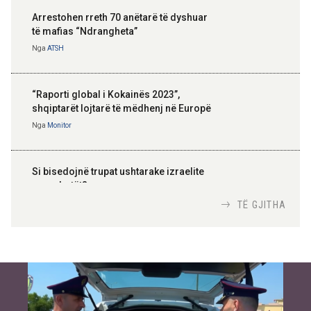
Arrestohen rreth 70 anëtarë të dyshuar
të mafias “Ndrangheta”
Nga
ATSH
“Raporti global i Kokainës 2023”,
shqiptarët lojtarë të mëdhenj në Europë
Nga
Monitor
Si bisedojnë trupat ushtarake izraelite
me robotët?
Nga
TiranaDiplomat.com
TË GJITHA
Si po e luftojnë terrorizmin shërbimet
inteligjente izraelite
Nga
Or Shalom