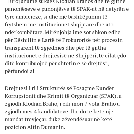
“I uroj shumë sukses Klodian Brahos dhe të gjithë
punonjëseve e punonjësve të SPAK-ut në detyrën e
tyre ambicioze, si dhe një bashkëpunim të
frytshëm me institucionet shqiptare dhe ato
ndërkombëtare. Mirënjohja ime sot shkon edhe
për Këshillin e Lartë të Prokurorisë për procesin
transparent të zgjedhjes dhe për të gjitha
institucionet e drejtësisë në Shqipëri, të cilat çdo
ditë kontribuojnë për shtetin e së drejtës”,
përfundoi ai.
Drejtuesi i ri i Strukturës së Posaçme Kundër
Korrupsionit dhe Krimit të Organizuar (SPAK), u
zgjodh Klodian Braho, i cili mori 7 vota. Braho u
zgjodh mes 4 kandidatëve dhe do të ketë një
mandat trevjeçar, duke zëvendësuar në këtë
pozicion Altin Dumanin.