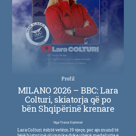
Profil
MILANO 2026 – BBC: Lara
Colturi, skiatorja që po
bën Shqipërinë krenare
Nga
Tirana Diplomat
Lara Colturi është vetëm 19 vjeçe, por ajo mund të
bëjë historinë olimpike duke u bërë medalistja e