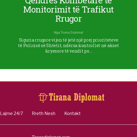
Qendrës Kombëtare të
Monitorimit të Trafikut
Rrugor
Nga
Tirana Diplomat
Siguria rrugore vijon të jetë një prej prioriteteve
të Policisë së Shtetit, ndërsa kontrollet në akset
kryesore të vendit po…
Lajme 24/7
Rreth Nesh
Kontakt