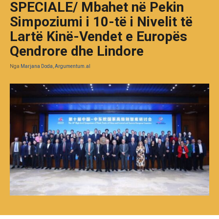
SPECIALE/ Mbahet në Pekin
Simpoziumi i 10-të i Nivelit të
Lartë Kinë-Vendet e Europës
Qendrore dhe Lindore
Nga
Marjana Doda, Argumentum.al