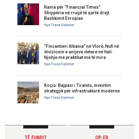
Rama për “Financial Times”:
Shqipëria në rrugë të qartë drejt
Bashkimit Evropian
Nga
Tirana Diplomat
“Fincantieri Albania” në Vlorë, Nufi në
divizionin e anijeve detare në Itali:
Njohje me praktikat më të mira
Nga
Tirana Diplomat
Koçiu: Bajpasi i Tiranës, investim
strategjik për infrastrukturë moderne
Nga
Tirana Diplomat
TË FUNDIT
OP-ED