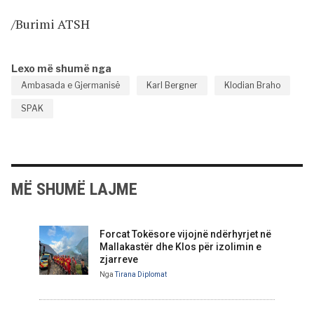
/Burimi ATSH
Lexo më shumë nga
Ambasada e Gjermanisë
Karl Bergner
Klodian Braho
SPAK
MË SHUMË LAJME
Forcat Tokësore vijojnë ndërhyrjet në
Mallakastër dhe Klos për izolimin e
zjarreve
Nga
Tirana Diplomat