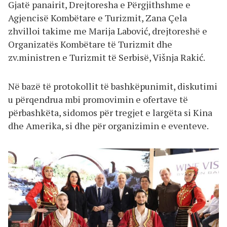
Gjatë panairit, Drejtoresha e Përgjithshme e
Agjencisë Kombëtare e Turizmit, Zana Çela
zhvilloi takime me Marija Labović, drejtoreshë e
Organizatës Kombëtare të Turizmit dhe
zv.ministren e Turizmit të Serbisë, Višnja Rakić.
Në bazë të protokollit të bashkëpunimit, diskutimi
u përqendrua mbi promovimin e ofertave të
përbashkëta, sidomos për tregjet e largëta si Kina
dhe Amerika, si dhe për organizimin e eventeve.