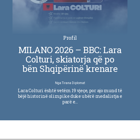
Profil
MILANO 2026 – BBC: Lara
Colturi, skiatorja që po
bën Shqipërinë krenare
Nga
Tirana Diplomat
Lara Colturi është vetëm 19 vjeçe, por ajo mund të
bëjë historinë olimpike duke u bërë medalistja e
parë e…