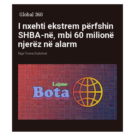
Global 360
I nxehti ekstrem përfshin
SHBA-në, mbi 60 milionë
njerëz në alarm
Nga
Tirana Diplomat