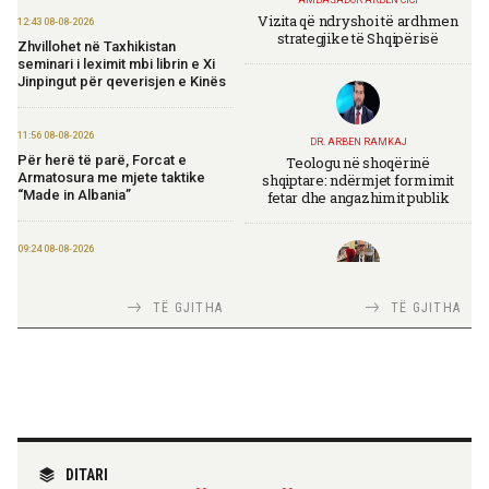
AMBASADOR ARBEN CICI
Vizita që ndryshoi të ardhmen
12:43 08-08-2026
strategjike të Shqipërisë
Zhvillohet në Taxhikistan
seminari i leximit mbi librin e Xi
Jinpingut për qeverisjen e Kinës
11:56 08-08-2026
DR. ARBEN RAMKAJ
Për herë të parë, Forcat e
Teologu në shoqërinë
Armatosura me mjete taktike
shqiptare: ndërmjet formimit
“Made in Albania”
fetar dhe angazhimit publik
09:24 08-08-2026
Ambasada amerikane:
Ambasadori Wendt do të
TIRANA DIPLOMAT
mbështesë vizionin e Presidentit
TË GJITHA
TË GJITHA
Italia Strategjike — Ku është
Trump për siguri të përbashkët
Shqipëria?
09:19 08-08-2026
Peizazhe magjike nga lumi Vjosa
TIRANA DIPLOMAT
20:26 07-08-2026
“Shqipëria në BE, projekt më i
DITARI
madh se amaneti i
Forcat Tokësore vijojnë