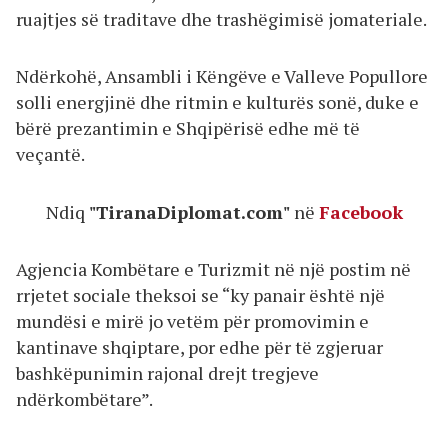
ruajtjes së traditave dhe trashëgimisë jomateriale.
Ndërkohë, Ansambli i Këngëve e Valleve Popullore
solli energjinë dhe ritmin e kulturës sonë, duke e
bërë prezantimin e Shqipërisë edhe më të
veçantë.
Ndiq
"TiranaDiplomat.com"
në
Facebook
Agjencia Kombëtare e Turizmit në një postim në
rrjetet sociale theksoi se “ky panair është një
mundësi e mirë jo vetëm për promovimin e
kantinave shqiptare, por edhe për të zgjeruar
bashkëpunimin rajonal drejt tregjeve
ndërkombëtare”.