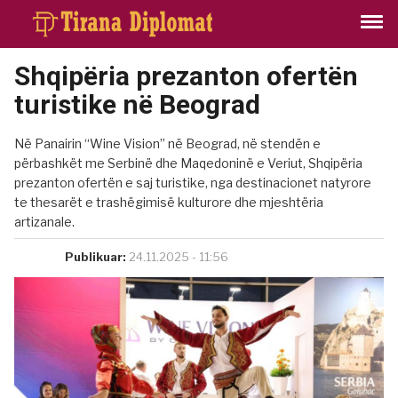
Shqipëria prezanton ofertën
turistike në Beograd
Në Panairin “Wine Vision” në Beograd, në stendën e
përbashkët me Serbinë dhe Maqedoninë e Veriut, Shqipëria
prezanton ofertën e saj turistike, nga destinacionet natyrore
te thesarët e trashëgimisë kulturore dhe mjeshtëria
artizanale.
Publikuar:
24.11.2025 - 11:56