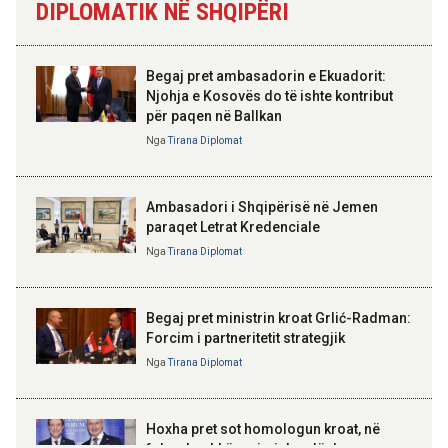
DIPLOMATIK NË SHQIPËRI
Skënderbeut dhe Ismail
ndërhyrjet në Mallakastër dhe
Qemalit”
Klos për izolimin e zjarreve
Begaj pret ambasadorin e Ekuadorit:
Njohja e Kosovës do të ishte kontribut
për paqen në Ballkan
ELISA SPIROPALI
Kriza e Parlamentit është
Nga
Tirana Diplomat
kriza e Republikës
Parlamentare
Ambasadori i Shqipërisë në Jemen
paraqet Letrat Kredenciale
Nga
Tirana Diplomat
BAJRAM BEGAJ, PRESIDENTI I REPUBLIKËS
SË SHQIPËRISË
Gëzuar Ditën e Pavarësisë,
Kosovë!
Begaj pret ministrin kroat Grlić-Radman:
Forcim i partneritetit strategjik
Nga
Tirana Diplomat
AMER JUKA
100-vjetori i themelimit të
Hoxha pret sot homologun kroat, në
Urdhrit të Skënderbeut