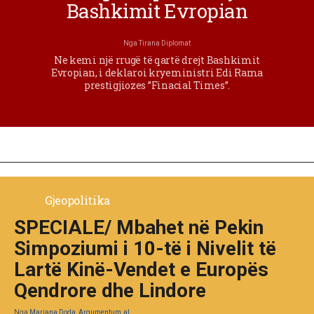
Bashkimit Evropian
Nga
Tirana Diplomat
Ne kemi një rrugë të qartë drejt Bashkimit
Evropian, i deklaroi kryeministri Edi Rama
prestigjiozes ”Finacial Times”.
Gjeopolitika
SPECIALE/ Mbahet në Pekin
Simpoziumi i 10-të i Nivelit të
Lartë Kinë-Vendet e Europës
Qendrore dhe Lindore
Nga
Marjana Doda, Argumentum.al