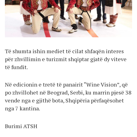
Të shumta ishin mediet të cilat shfaqën interes
për zhvillimin e turizmit shqiptar gjatë dy viteve
të fundit.
Në edicionin e tretë të panairit “Wine Vision”, që
po zhvillohet në Beograd, Serbi, ku marrin pjesë 38
vende nga e gjithë bota, Shqipëria përfaqësohet
nga 7 kantina.
Burimi ATSH