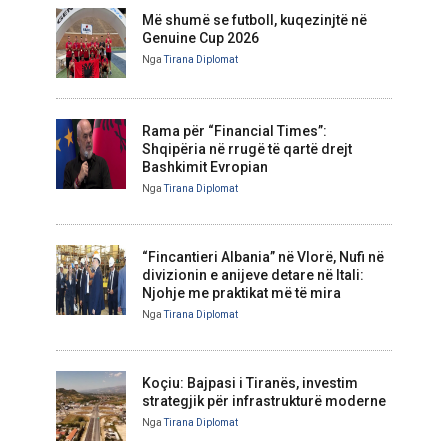
Më shumë se futboll, kuqezinjtë në
Genuine Cup 2026
Nga
Tirana Diplomat
Rama për “Financial Times”:
Shqipëria në rrugë të qartë drejt
Bashkimit Evropian
Nga
Tirana Diplomat
“Fincantieri Albania” në Vlorë, Nufi në
divizionin e anijeve detare në Itali:
Njohje me praktikat më të mira
Nga
Tirana Diplomat
Koçiu: Bajpasi i Tiranës, investim
strategjik për infrastrukturë moderne
Nga
Tirana Diplomat