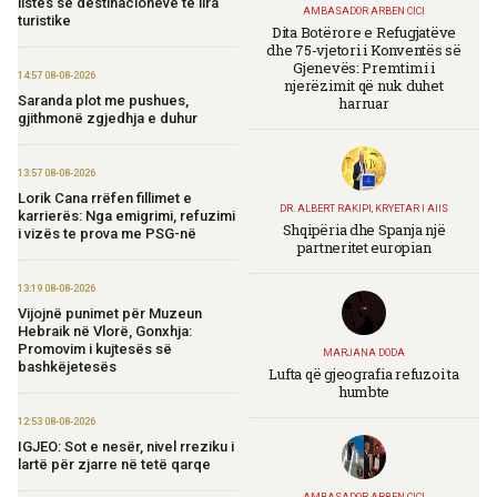
listës së destinacioneve të lira
AMBASADOR ARBEN CICI
turistike
Dita Botërore e Refugjatëve
dhe 75-vjetori i Konventës së
Gjenevës: Premtimi i
14:57 08-08-2026
njerëzimit që nuk duhet
Saranda plot me pushues,
harruar
gjithmonë zgjedhja e duhur
13:57 08-08-2026
Lorik Cana rrëfen fillimet e
DR. ALBERT RAKIPI, KRYETAR I AIIS
karrierës: Nga emigrimi, refuzimi
Shqipëria dhe Spanja një
i vizës te prova me PSG-në
partneritet europian
13:19 08-08-2026
Vijojnë punimet për Muzeun
Hebraik në Vlorë, Gonxhja:
Promovim i kujtesës së
MARJANA DODA
bashkëjetesës
Lufta që gjeografia refuzoi ta
humbte
12:53 08-08-2026
IGJEO: Sot e nesër, nivel rreziku i
lartë për zjarre në tetë qarqe