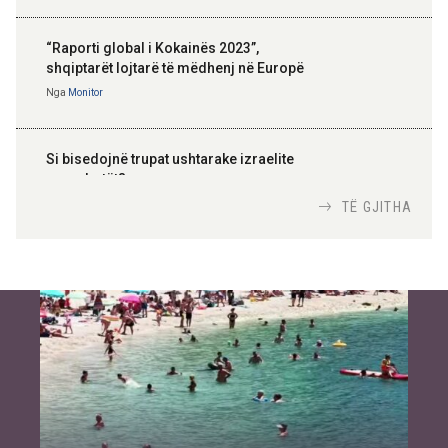
“Raporti global i Kokainës 2023”,
shqiptarët lojtarë të mëdhenj në Europë
Nga
Monitor
Si bisedojnë trupat ushtarake izraelite
me robotët?
Nga
TiranaDiplomat.com
TË GJITHA
Si po e luftojnë terrorizmin shërbimet
inteligjente izraelite
Nga
Or Shalom