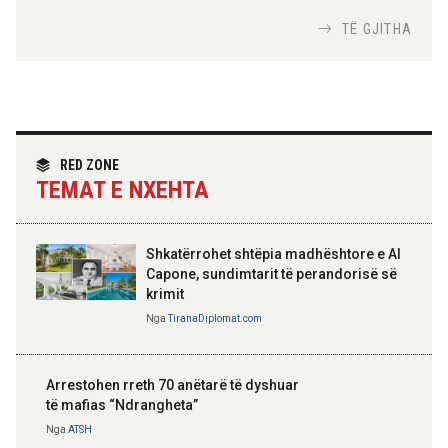
fokus bashkëpunimi dypalësh
Nga
Tirana Diplomat
TË GJITHA
Hoxha takim me zyrtarë të lartë të DASH:
Angazhim i përbashkët për forcimin e
partneritetit strategjik
Nga
Tirana Diplomat
RED ZONE
TEMAT E NXEHTA
Shkatërrohet shtëpia madhështore e Al
Capone, sundimtarit të perandorisë së
krimit
Nga
TiranaDiplomat.com
Arrestohen rreth 70 anëtarë të dyshuar
të mafias “Ndrangheta”
Nga
ATSH