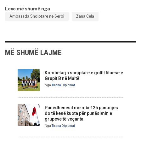
Lexo më shumë nga
Ambasada Shqiptare ne Serbi
Zana Cela
MË SHUMË LAJME
Kombëtarja shqiptare e golfit fituese e
Grupit B në Maltë
Nga
Tirana Diplomat
Punëdhënësit me mbi 125 punonjës
do të kenë kuota për punësimin e
grupeve të veçanta
Nga
Tirana Diplomat