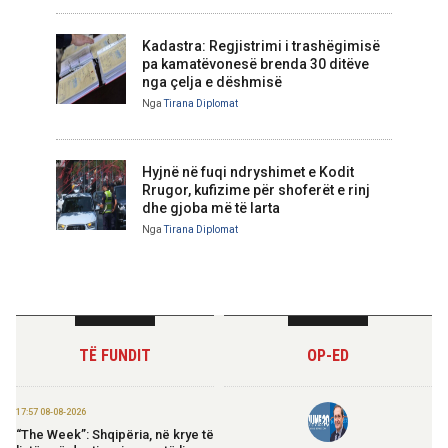
Kadastra: Regjistrimi i trashëgimisë
pa kamatëvonesë brenda 30 ditëve
nga çelja e dëshmisë
Nga
Tirana Diplomat
Hyjnë në fuqi ndryshimet e Kodit
Rrugor, kufizime për shoferët e rinj
dhe gjoba më të larta
Nga
Tirana Diplomat
TË FUNDIT
OP-ED
17:57 08-08-2026
“The Week”: Shqipëria, në krye të