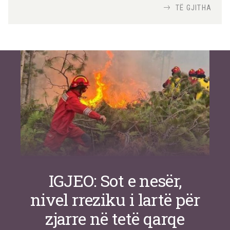
Nga
TiranaDiplomat.com
TË GJITHA
Si po e luftojnë terrorizmin shërbimet
inteligjente izraelite
Nga
Or Shalom
IGJEO: Sot e nesër,
nivel rreziku i lartë për
zjarre në tetë qarqe