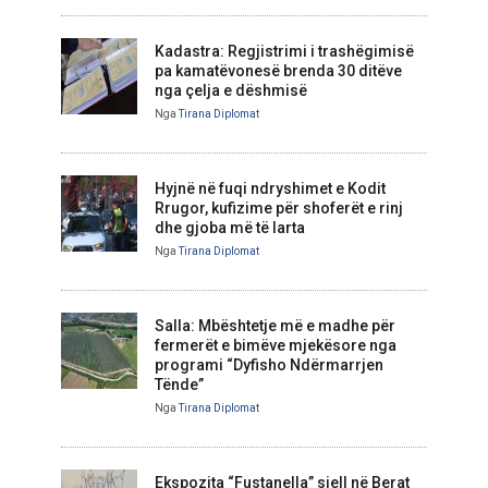
Kadastra: Regjistrimi i trashëgimisë
pa kamatëvonesë brenda 30 ditëve
nga çelja e dëshmisë
Nga
Tirana Diplomat
Hyjnë në fuqi ndryshimet e Kodit
Rrugor, kufizime për shoferët e rinj
dhe gjoba më të larta
Nga
Tirana Diplomat
Salla: Mbështetje më e madhe për
fermerët e bimëve mjekësore nga
programi “Dyfisho Ndërmarrjen
Tënde”
Nga
Tirana Diplomat
Ekspozita “Fustanella” sjell në Berat