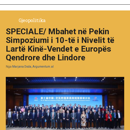
Gjeopolitika
SPECIALE/ Mbahet në Pekin
Simpoziumi i 10-të i Nivelit të
Lartë Kinë-Vendet e Europës
Qendrore dhe Lindore
Nga
Marjana Doda, Argumentum.al