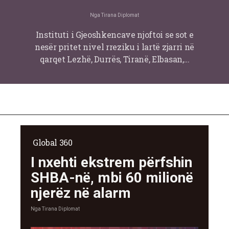
Nga
Tirana Diplomat
Instituti i Gjeoshkencave njoftoi se sot e
nesër pritet nivel rreziku i lartë zjarri në
qarqet Lezhë, Durrës, Tiranë, Elbasan,…
Global 360
I nxehti ekstrem përfshin
SHBA-në, mbi 60 milionë
njerëz në alarm
Nga
Tirana Diplomat