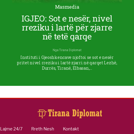
Masmedia
IGJEO: Sot e nesër, nivel
rreziku i lartë për zjarre
në tetë qarqe
Nga
Tirana Diplomat
Instituti i Gjeoshkencave njoftoi se sot e nesër
pritet nivel rreziku i lartë zjarri në qarqet Lezhë,
Durrës, Tiranë, Elbasan,…
Lajme 24/7
Rreth Nesh
Kontakt