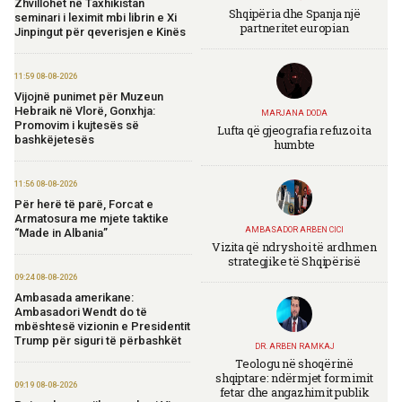
Zhvillohet në Taxhikistan
Shqipëria dhe Spanja një
seminari i leximit mbi librin e Xi
partneritet europian
Jinpingut për qeverisjen e Kinës
11:59 08-08-2026
Vijojnë punimet për Muzeun
Hebraik në Vlorë, Gonxhja:
MARJANA DODA
Promovim i kujtesës së
Lufta që gjeografia refuzoi ta
bashkëjetesës
humbte
11:56 08-08-2026
Për herë të parë, Forcat e
Armatosura me mjete taktike
AMBASADOR ARBEN CICI
“Made in Albania”
Vizita që ndryshoi të ardhmen
strategjike të Shqipërisë
09:24 08-08-2026
Ambasada amerikane:
Ambasadori Wendt do të
mbështesë vizionin e Presidentit
Trump për siguri të përbashkët
DR. ARBEN RAMKAJ
Teologu në shoqërinë
shqiptare: ndërmjet formimit
09:19 08-08-2026
fetar dhe angazhimit publik