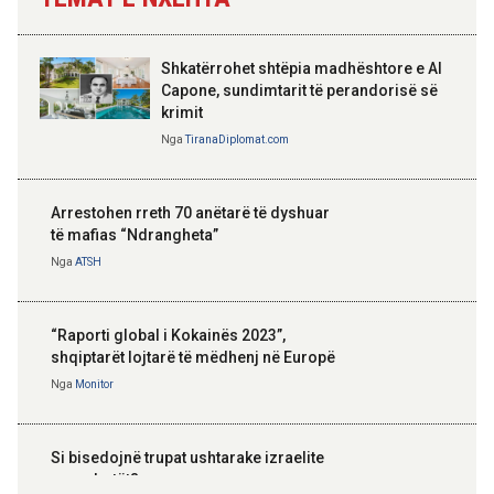
Shkatërrohet shtëpia madhështore e Al
Capone, sundimtarit të perandorisë së
krimit
Nga
TiranaDiplomat.com
Arrestohen rreth 70 anëtarë të dyshuar
të mafias “Ndrangheta”
Nga
ATSH
“Raporti global i Kokainës 2023”,
shqiptarët lojtarë të mëdhenj në Europë
Nga
Monitor
Si bisedojnë trupat ushtarake izraelite
me robotët?