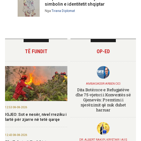
simbolin e identitetit shqiptar
Nga
Tirana Diplomat
TË FUNDIT
OP-ED
AMBASADOR ARBEN CICI
Dita Botërore e Refugjatëve
dhe 75-vjetori i Konventës së
Gjenevës: Premtimi i
njerëzimit që nuk duhet
12:53 08-08-2026
harruar
IGJEO: Sot e nesër, nivel rreziku i
lartë për zjarre në tetë qarqe
12:43 08-08-2026
DR. ALBERT RAKIPI, KRYETAR I AIIS