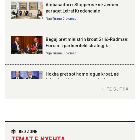
Ambasadori i Shqipërisë në Jemen
paraqet Letrat Kredenciale
Nga
Tirana Diplomat
BAJRAM BEGAJ, PRESIDENTI I REPUBLIKËS
SË SHQIPËRISË
Gëzuar Ditën e Pavarësisë,
Kosovë!
Begaj pret ministrin kroat Grlić-Radman:
Forcim i partneritetit strategjik
Nga
Tirana Diplomat
AMER JUKA
100-vjetori i themelimit të
Hoxha pret sot homologun kroat, në
Urdhrit të Skënderbeut
fokus bashkëpunimi dypalësh
Nga
Tirana Diplomat
TË GJITHA
Hoxha takim me zyrtarë të lartë të DASH:
Angazhim i përbashkët për forcimin e
partneritetit strategjik
Nga
Tirana Diplomat
RED ZONE
TEMAT E NXEHTA