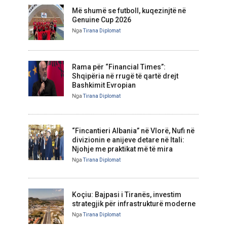
Më shumë se futboll, kuqezinjtë në
Genuine Cup 2026
Nga
Tirana Diplomat
Rama për “Financial Times”:
Shqipëria në rrugë të qartë drejt
Bashkimit Evropian
Nga
Tirana Diplomat
“Fincantieri Albania” në Vlorë, Nufi në
divizionin e anijeve detare në Itali:
Njohje me praktikat më të mira
Nga
Tirana Diplomat
Koçiu: Bajpasi i Tiranës, investim
strategjik për infrastrukturë moderne
Nga
Tirana Diplomat