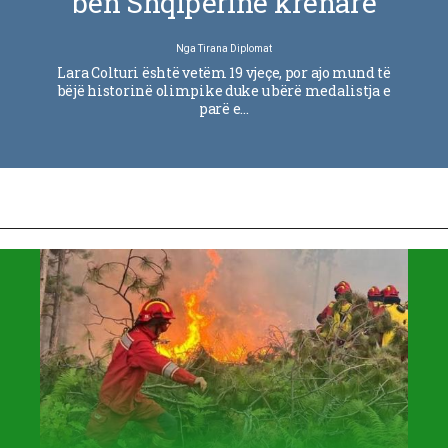
bën Shqipërinë krenare
Nga
Tirana Diplomat
Lara Colturi është vetëm 19 vjeçe, por ajo mund të
bëjë historinë olimpike duke u bërë medalistja e
parë e…