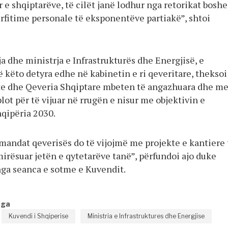
 e shqiptarëve, të cilët janë lodhur nga retorikat boshe
ërfitime personale të eksponentëve partiakë”, shtoi
a dhe ministrja e Infrastrukturës dhe Energjisë, e
 këto detyra edhe në kabinetin e ri qeveritare, theksoi
ste dhe Qeveria Shqiptare mbeten të angazhuara dhe m
plot për të vijuar në rrugën e nisur me objektivin e
qipëria 2030.
mandat qeverisës do të vijojmë me projekte e kantiere 
mirësuar jetën e qytetarëve tanë”, përfundoi ajo duke
 nga seanca e sotme e Kuvendit.
nga
Kuvendi i Shqiperise
Ministria e Infrastruktures dhe Energjise