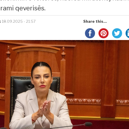
grami qeverisës.
:
18.09.2025 - 21:57
Share this...