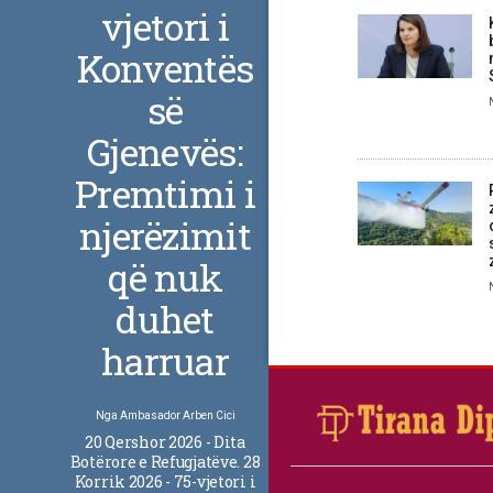
vjetori i
Konventës
së
Gjenevës:
Premtimi i
njerëzimit
që nuk
duhet
harruar
Nga
Ambasador Arben Cici
20 Qershor 2026 - Dita
Botërore e Refugjatëve. 28
Korrik 2026 - 75-vjetori i