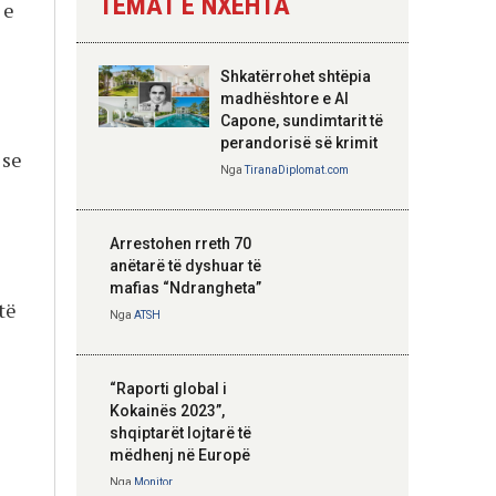
TEMAT E NXEHTA
 e
Nga
Tirana Diplomat
Shkatërrohet shtëpia
Hoxha takim me
madhështore e Al
zyrtarë të lartë të
Capone, sundimtarit të
DASH: Angazhim i
perandorisë së krimit
 se
përbashkët për
Nga
TiranaDiplomat.com
e
forcimin e partneritetit
strategjik
Nga
Tirana Diplomat
Arrestohen rreth 70
anëtarë të dyshuar të
mafias “Ndrangheta”
të
Nga
ATSH
“Raporti global i
Kokainës 2023”,
shqiptarët lojtarë të
mëdhenj në Europë
Nga
Monitor