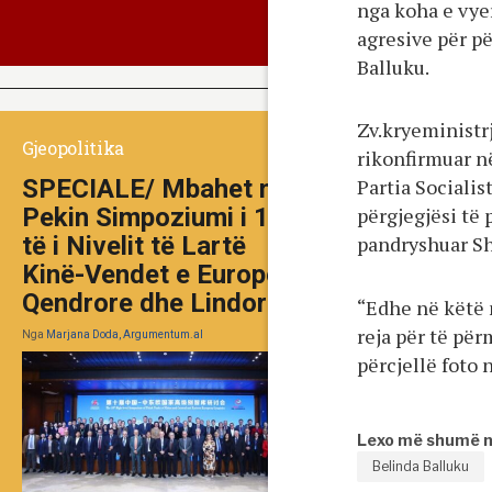
nga koha e vyer
agresive për p
Balluku.
Zv.kryeministrj
Gjeopolitika
rikonfirmuar në
SPECIALE/ Mbahet në
Partia Sociali
Pekin Simpoziumi i 10-
përgjegjësi të 
të i Nivelit të Lartë
pandryshuar Sh
Kinë-Vendet e Europës
Qendrore dhe Lindore
“Edhe në këtë 
reja për të për
Nga
Marjana Doda, Argumentum.al
përcjellë foto
Lexo më shumë 
Belinda Balluku