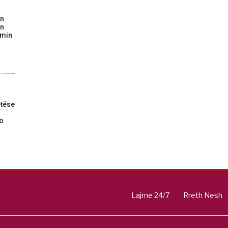
on
in
imin
tëse
do
Lajme 24/7
Rreth Nesh