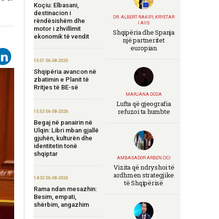
Koçiu: Elbasani,
destinacion i
DR. ALBERT RAKIPI, KRYETAR
rëndësishëm dhe
I AIIS
motor i zhvillimit
Shqipëria dhe Spanja
ekonomik të vendit
një partneritet
europian
16:51 06-08-2026
Shqipëria avancon në
zbatimin e Planit të
Rritjes të BE-së
MARJANA DODA
Lufta që gjeografia
refuzoi ta humbte
15:53 06-08-2026
Begaj në panairin në
Ulqin: Libri mban gjallë
gjuhën, kulturën dhe
identitetin tonë
shqiptar
AMBASADOR ARBEN CICI
Vizita që ndryshoi të
ardhmen strategjike
14:32 06-08-2026
të Shqipërisë
Rama ndan mesazhin:
Besim, empati,
shërbim, angazhim