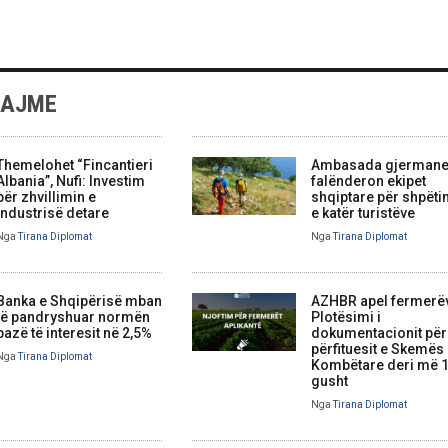
LAJME
Themelohet “Fincantieri
Ambasada gjerman
Albania”, Nufi: Investim
falënderon ekipet
për zhvillimin e
shqiptare për shpëti
industrisë detare
e katër turistëve
Nga
Tirana Diplomat
Nga
Tirana Diplomat
Banka e Shqipërisë mban
AZHBR apel fermerë
të pandryshuar normën
Plotësimi i
bazë të interesit në 2,5%
dokumentacionit për
përfituesit e Skemës
Nga
Tirana Diplomat
Kombëtare deri më 
gusht
Nga
Tirana Diplomat