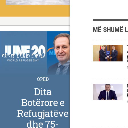
MË SHUMË 
OPED
Dita
Botërore e
Refugjatëve
dhe 75-