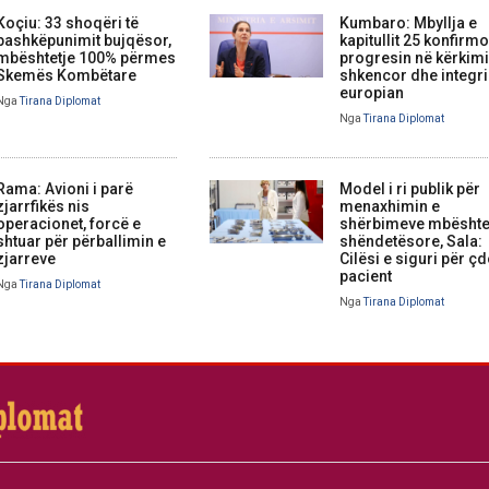
Koçiu: 33 shoqëri të
Kumbaro: Mbyllja e
bashkëpunimit bujqësor,
kapitullit 25 konfirm
mbështetje 100% përmes
progresin në kërkim
Skemës Kombëtare
shkencor dhe integr
europian
Nga
Tirana Diplomat
Nga
Tirana Diplomat
Rama: Avioni i parë
Model i ri publik për
zjarrfikës nis
menaxhimin e
operacionet, forcë e
shërbimeve mbështe
shtuar për përballimin e
shëndetësore, Sala:
zjarreve
Cilësi e siguri për ç
pacient
Nga
Tirana Diplomat
Nga
Tirana Diplomat