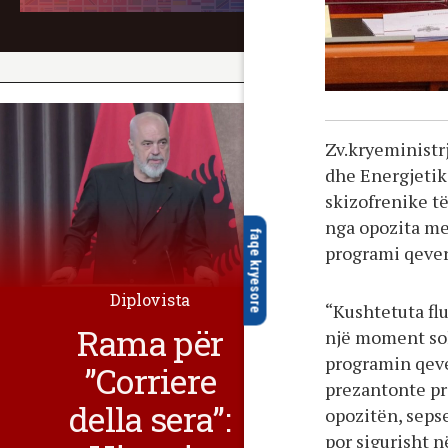
Zv.kryeministrj
dhe Energjetikë
skizofrenike të
nga opozita me 
faqe kryesore
programi qever
Diplovista
“Kushtetuta flu
Rama për
një moment sol
programin qeve
”Corriere
prezantonte pr
della sera”:
opozitën, sepse
por sigurisht 