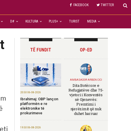
FACEBOOK
TWITTER
D#
KULTURA
PLUS+
TURIST
MEDIA
t
TË FUNDIT
OP-ED
AMBASADOR ARBEN CICI
Dita Botërore e
Refugjatëve dhe 75-
20:50 06-08-2026
vjetori i Konventës
im
Ibrahimaj: OBP lançon
së Gjenevës:
platformën e re
Premtimi i
ë
elektronike të
njerëzimit që nuk
prokurimeve
duhet harruar
eti
19:50 06-08-2026