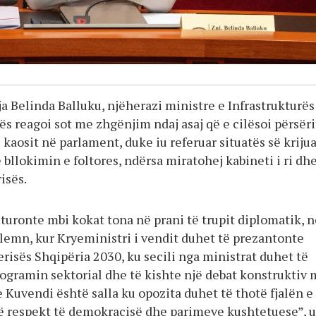
a Belinda Balluku, njëherazi ministre e Infrastrukturës
s reagoi sot me zhgënjim ndaj asaj që e cilësoi përsëri
 kaosit në parlament, duke iu referuar situatës së kriju
bllokimin e foltores, ndërsa miratohej kabineti i ri dh
isës.
turonte mbi kokat tona në prani të trupit diplomatik, n
emn, kur Kryeministri i vendit duhet të prezantonte
risës Shqipëria 2030, ku secili nga ministrat duhet të
ogramin sektorial dhe të kishte një debat konstruktiv
 Kuvendi është salla ku opozita duhet të thotë fjalën e 
në respekt të demokracisë dhe parimeve kushtetuese”, u