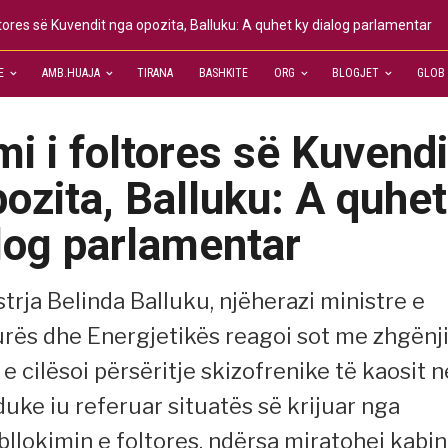
oltores së Kuvendit nga opozita, Balluku: A quhet ky dialog parlamentar
E
AMB.HUAJA
TIRANA
BASHKITE
ORG
BLOGJET
GLOB
mi i foltores së Kuvendi
ozita, Balluku: A quhet
log parlamentar
trja Belinda Balluku, njëherazi ministre e
urës dhe Energjetikës reagoi sot me zhgënj
 e cilësoi përsëritje skizofrenike të kaosit n
duke iu referuar situatës së krijuar nga
bllokimin e foltores, ndërsa miratohej kabin