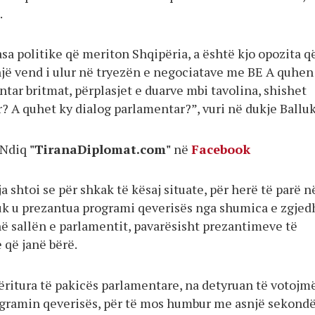
.
asa politike që meriton Shqipëria, a është kjo opozita q
një vend i ulur në tryezën e negociatave me BE A quhen
tar britmat, përplasjet e duarve mbi tavolina, shishet
r? A quhet ky dialog parlamentar?”, vuri në dukje Balluk
Ndiq
"TiranaDiplomat.com"
në
Facebook
a shtoi se për shkak të kësaj situate, për herë të parë n
nuk u prezantua programi qeverisës nga shumica e zgjed
në sallën e parlamentit, pavarësisht prezantimeve të
 që janë bërë.
sëritura të pakicës parlamentare, na detyruan të votojm
gramin qeverisës, për të mos humbur me asnjë sekond