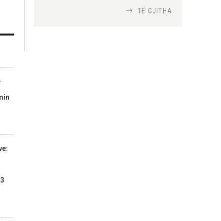
TË GJITHA
Si bisedojnë trupat
ushtarake izraelite me
robotët?
Nga
TiranaDiplomat.com
e
Si po e luftojnë
min
terrorizmin shërbimet
inteligjente izraelite
Nga
Or Shalom
ve:
13