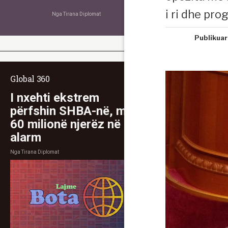
i ri dhe pro
Nga
Tirana Diplomat
Publikuar
Global 360
I nxehti ekstrem
përfshin SHBA-në, mbi
60 milionë njerëz në
alarm
Nga
Tirana Diplomat